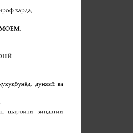
ироф карда,
МОЕМ.
ОН
Ӣ
 ҳу қуқбунёд, дуняв
ӣ
ва 
.
он  шароити  зиндагии 