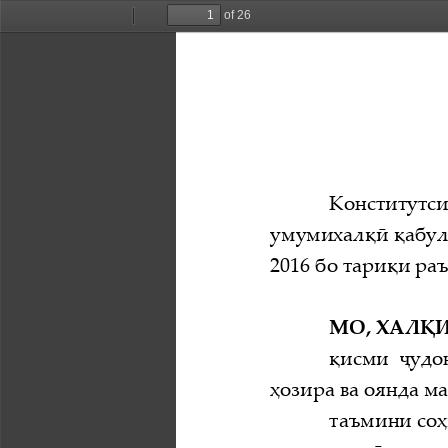
of 26
Toggle
Find
Previous
Next
Sidebar
Конститутси
умумихалқӣ
қабул
2016 бо тари
қи ра
МО, ХАЛ
Қ
қисми    ҷ
ҳозира ва оянда м
таъмини со
ҳ