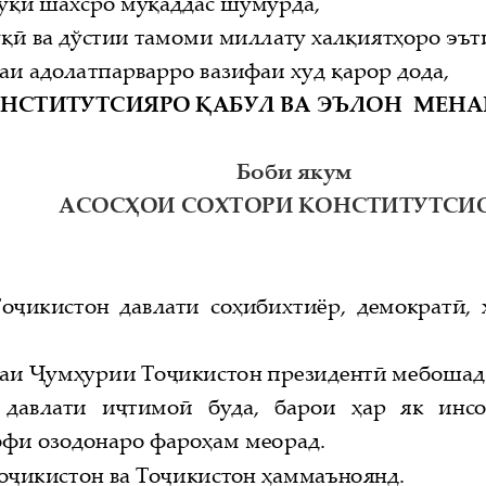
у қуқи
шахсро му
қаддас шу
мурда,
у қуқӣ
ва д  ўстии тамоми миллату хал
қиятҳоро эът
омеаи адолатпарварро вазифаи худ қ
арор дода,
НСТИТУТСИЯРО 
ҚАБУЛ ВА ЭЪЛОН 
МЕНА
Боби   якум
АСОС  ҲОИ СОХТОРИ
КОНСТИТУТСИ
То
ҷикистон давлати со
ҳибихтиёр, демократӣ
,
аи 
Ҷумҳурии То
ҷикистон президентӣ
мебошад
 давлати  иҷ
тимо  ӣ
буда,  барои 
ҳар  як  инс
офи озодонаро фароҳам меорад.
о
ҷикистон ва То
ҷикистон 
ҳаммаъноянд.