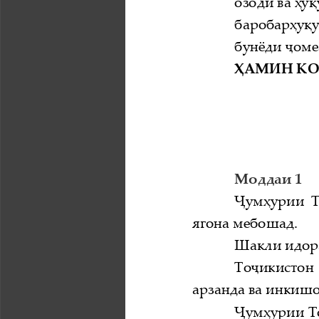
озод ӣ
ва  ҳ
баробар  ҳ
бунёди   ҷ
ҲАМИН КО
Моддаи 1
Ҷумҳурии 
ягона мебошад.
Шакли идор
Тоҷикистон 
арзанда ва инкиш
Ҷумҳурии Т