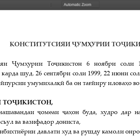
Zoom
Zoom
Out
In
КОНСТИТУТСИЯИ
ҶУМҲУРИИ
ТОҶИК
яи 
Ҷумҳурии  То
ҷикистон  6  ноябри  соли  
 карда шуд. 26 сентябри соли 1999, 22 июни сол
ъйпурсии умумихал
қӣ
ба он тағйиру илова
ҳо в
И ТО  ҶИКИСТОН,
удонашавандаи 
ҷомеаи    ҷаҳон буда,
худро дар н
асъул ва вазифадор дониста,
ибихтиёрии давлати худ ва рушду камоли онро