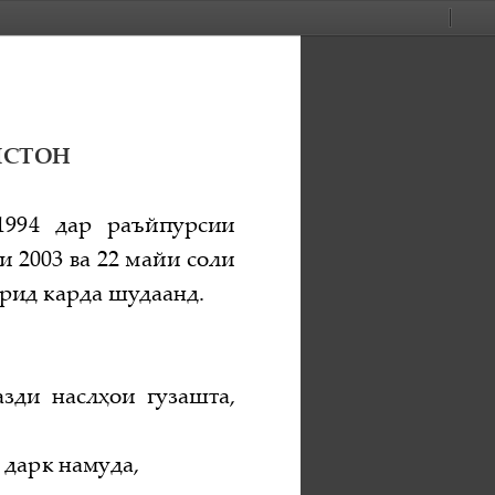
Current
Presentation
Open
Print
Download
Too
View
Mode
ИСТОН
1994  дар  раъйпурсии 
и 2003 ва 22 майи соли 
орид кар
да шудаанд.
азди насл
ҳои гузашта, 
 дарк намуда,