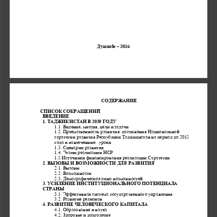
Душанбе 
–
2016
СОДЕРЖАНИЕ
СПИСОК СО
КРАЩЕНИЙ
ВВЕДЕНИЕ
1
. ТАДЖИКИСТАН В 2030 ГОДУ
1.1. Видение, миссия, цели и задачи 
1.2. Преемс
твенность развития: достижения 
Национальной 
стратегии развития Республики Таджикистан на период до 
2015
года
и извлеченные  
уроки
1.3. Сценарии развития
1.4. Этап
ы реализации НСР
1.5 Исто
ч
ники фина
нсирования реализации Стратегии
2
. ВЫЗОВЫ И ВОЗМОЖНОСТИ ДЛЯ РАЗВИТИЯ
2.1. Вызовы
2.2. Возможности
2.3. Дем
ографическое окно возможностей 
3
. УСИЛЕНИЕ ИНСТИТУЦИОНАЛЬНОГО ПОТЕНЦИАЛА  
СТРАНЫ 
3.1. Эффективная система госуд
арственного управления
3.2. Развитие регионов
4
. РАЗВИТИЕ ЧЕЛОВЕЧЕСКОГО КАПИТАЛА 
4.1. Образование и наука
4.2. Здоровье и долголетие