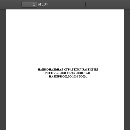
of 104
Toggle
Find
Zoom
Zoom
Too
Sidebar
Out
In
НАЦИОНАЛЬНАЯ 
С
ТРАТЕГИЯ
РАЗВИТИЯ
РЕСПУБЛИКИ ТАДЖИКИСТАН
НА ПЕРИОД
ДО 2030 ГОДА