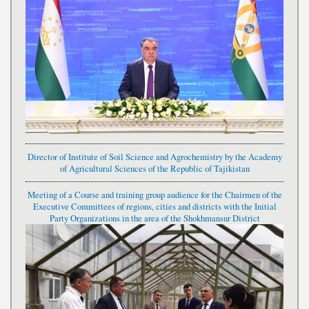
Director of Institute of Soil Science and Agrochemistry by the Academy
of Agricultural Sciences of the Republic of Tajikistan
Meeting of a Course and training group audience for the Chairmen of the
Executive Committees of regions, cities and districts with the Initial
Party Organizations in the area of the Shokhmansur District