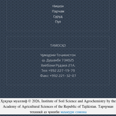
Нишон
Парчам
Суруд
Пул
ТАМОСҲО
Ҷумҳурии Тоҷикистон
ш. Душанбе 734025
Хиёбони Рӯдакӣ 21А.
Тел: +992 227-19-79
Факс: +992 221-32-07
Ҳуқуқи муаллиф © 2026, Institute of Soil Science and Agrochemistry by the
Academy of Agricultural Sciences of the Republic of Tajikistan. Тарҷумаи
техникӣ аз ҷониби
маъмури сомона