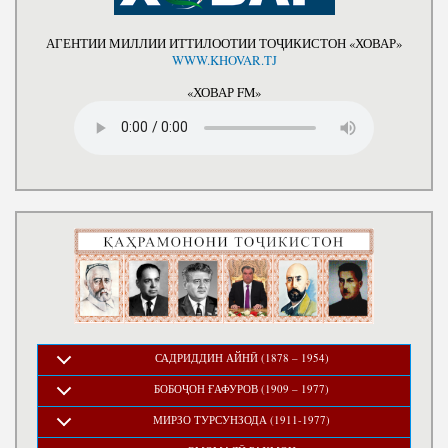
АГЕНТИИ МИЛЛИИ ИТТИЛООТИИ ТОҶИКИСТОН «ХОВАР»
WWW.KHOVAR.TJ
«ХОВАР FM»
САДРИДДИН АЙНӢ (1878 – 1954)
БОБОҶОН ҒАФУРОВ (1909 – 1977)
МИРЗО ТУРСУНЗОДА (1911-1977)