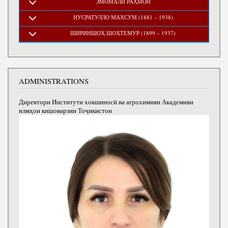
ЭМОМАЛӢ РАҲМОН
НУСРАТУЛЛО МАХСУМ (1881 – 1938)
ШИРИНШОҲ ШОҲТЕМУР (1899 – 1937)
ADMINISTRATIONS
Директори Институти хокшиносӣ ва агрохимияи Академияи
илмҳои кишоварзии Тоҷикистон