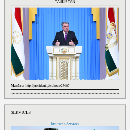
TAJIKISTAN
Манбаъ:
http://president.tj/en/node/25007
SERVICES
Institute's Services