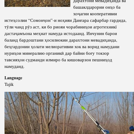
дарахтони мевадиҳанда ва
башаклдарории онҳо ба
Competency
Struture of the Institute
хоҷагии кооперативии
Biography
Directors and Staff
истеҳсолии “Сомонҷон”-и ноҳияи Данғара сафарбар гардида,
тӯли чанд рӯз аст, ки бо риояи чорабиниҳои агротехникї
Books
History of Directors
дастаҷамъона меҳнат намуда истодаанд. Инчунин барои
Articles
баланд бардоштани ҳосилнокии дарахтони мевадиҳанда,
беҳгардонии ҳолати мелиоративии хок ва ворид намудани
Press Center
нуриҳои минералию органикӣ дар байни боғу токзор
тавсияҳои судманди илмиро ба кишоварзон пешниҳод
намуданд.
PRESIDENT OF THE REPUBLIC OF TAJIKISTAN
Language
Tajik