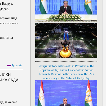
и Наврӯз,
дорад.
асрҳои зиёд
ҷашни миллии
шиносӣ ва
МОМАЛӢ РАҲМОН БА
Русский
Congratulatory address of the President of the
ИБАТИ ҶАШНИ САДА
Republic of Tajikistan, Leader of the Nation
БЛИКИ
Emomali Rahmon on the occasion of the 25th
anniversary of the National Unity Day
ИКА САДА
ада, и желаю