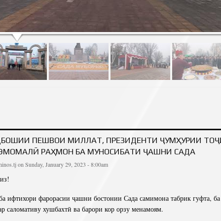
АШНИ САДА ДАР БОҒИ ҲАКИМ АБУЛҚОСИМ ФИРДАВСӢ
БОШИИ ПЕШВОИ МИЛЛАТ, ПРЕЗИДЕНТИ ҶУМҲУРИИ ТО
ЭМОМАЛӢ РАҲМОН БА МУНОСИБАТИ ҶАШНИ САДА
inos.tj
on Sunday, January 29, 2023 - 8:00am
из!
а ифтихори фарорасии ҷашни бостонии Сада самимона табрик гуфта, ба 
р саломативу хушбахтӣ ва барори кор орзу менамоям.