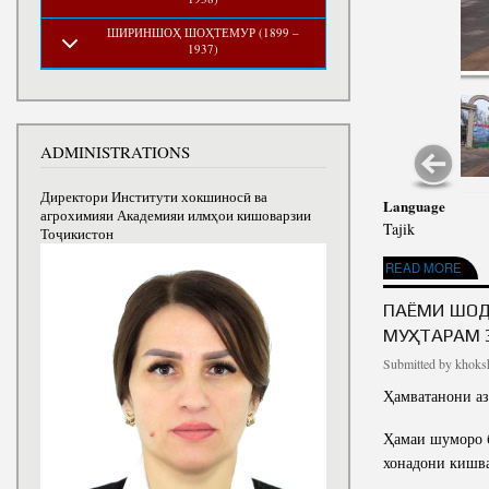
ШИРИНШОҲ ШОҲТЕМУР (1899 –
1937)
ADMINISTRATIONS
Директори Институти хокшиносӣ ва
Language
агрохимияи Академияи илмҳои кишоварзии
Tajik
Тоҷикистон
ABOUT ТАНТАНАИ Ҷ
READ MORE
ПАЁМИ ШОД
МУҲТАРАМ 
Submitted by
khoksh
Ҳамватанони аз
Ҳамаи шуморо б
хонадони кишва