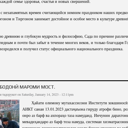
каждой семье здоровья, счастья и новых свершений.
 с незапамятных времен считающийся зимним праздником наших предков
гоном и Тиргоном занимает достойное и особое место в культуре древн
ою древнюю и глубокую мудрость и философию, Сада по причине различ
бледным и почти был забыт в течение многих веков, и только благодаря Г
возродился и получил статус официального национального праздника.
РАВИТЕЛЬНОЕ ПОСЛАНИЕ ЛИДЕРА НАЦИИ, ПРЕЗИДЕНТА РЕСПУБЛИКИ ТАДЖИКИ
ЭМОМАЛИ РАХМОНА В ЧЕС
ОБОДОНӢ МАРОМИ МОСТ.
и тадорукот
on Saturday, January 14, 2023 - 12:11pm
Ҳайати олимону мутахассисони Институти хокшиносӣ 
АИКТ санаи 13.01.2023 дастаҷаъона гируду атрофи бино, ро
онро аз барф ва ахпораҳо таза намуданд. Инчунин дарахто
мевадиҳандаро аз барф тоза намуда, системаи хизматрасон
гармхонаи доимоамалгунандаи назди бинои муассиса ва қу