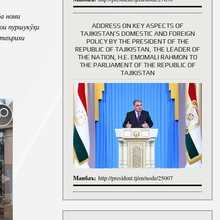
ба
номи
ADDRESS ON KEY ASPECTS OF
ои
пуршук
ӯҳ
и
TAJIKISTAN’S DOMESTIC AND FOREIGN
таърихи
History of Directors
POLICY BY THE PRESIDENT OF THE
REPUBLIC OF TAJIKISTAN, THE LEADER OF
THE NATION, H.E. EMOMALI RAHMON TO
THE PARLIAMENT OF THE REPUBLIC OF
TAJIKISTAN
Манбаъ:
http://president.tj/en/node/25007