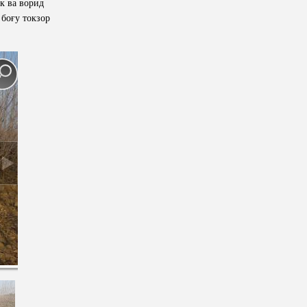
к ва ворид
боғу токзор