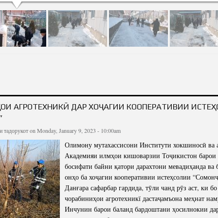
ОБОДОНӢ МАРОМИ МОСТ.
ҲОИ АГРОТЕХНИКӢ ДАР ХОҶАГИИ КООПЕРАТИВИИ ИСТЕ
”
и тадорукот
on Monday, January 9, 2023 - 10:00am
Олимону мутахассисони Институти хокшиносӣ ва 
Академияи илмҳои кишоварзии Тоҷикистон барои 
босифати байни қатори дарахтони мевадиҳанда ва
онҳо ба хоҷагии кооперативии истеҳсолии “Сомон
Данғара сафарбар гардида, тӯли чанд рӯз аст, ки б
чорабиниҳои агротехникї дастаҷамъона меҳнат нам
Инчунин барои баланд бардоштани ҳосилнокии да