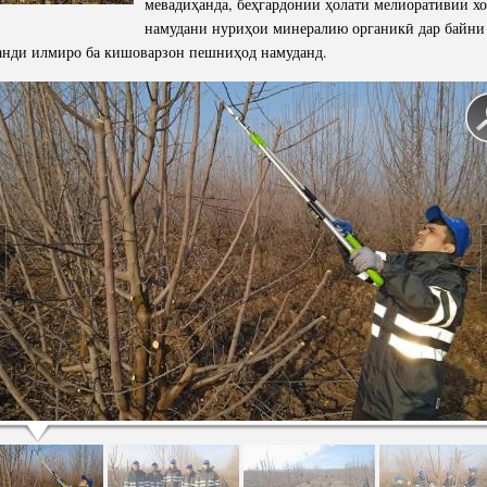
мевадиҳанда, беҳгардонии ҳолати мелиоративии хо
намудани нуриҳои минералию органикӣ дар байни 
анди илмиро ба кишоварзон пешниҳод намуданд.