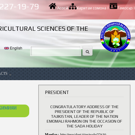
 227-19-79
Асосӣ
|
Харитаи сомона
|
Тамосҳо
|
RICULTURAL SCIENCES OF THE
English
ACTS
ancy
PRESIDENT
CONGRATULATORY ADDRESS OF THE
ОХИМИЯИ
PRESIDENT OF THE REPUBLIC OF
TAJIKISTAN, LEADER OF THE NATION
EMOMALI RAHMON ON THE OCCASION OF
THE SADA HOLIDAY
Манбаъ:
http://president.tj/en/node/27630