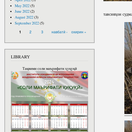
May 2022
(5)
June 2022
(2)
тавсияҳои судм
August 2022
(3)
September 2022
(5)
PAGES
2
3
навбатӣ ›
охирин »
1
LIBRARY
Тақвими соли маърифати ҳуқуқӣ