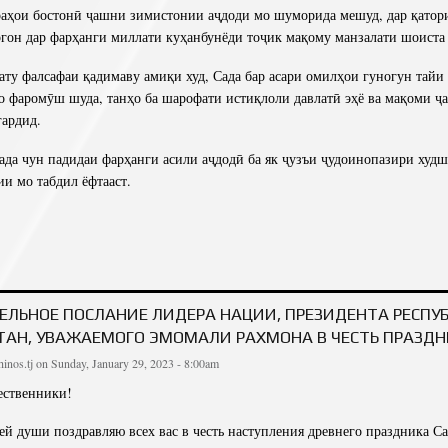
враҳои бостонӣ ҷашни зимистонии аҷдоди мо шуморида мешуд, дар қатор
гон дар фарҳанги миллати куҳанбунёди тоҷик мақому манзалати шоиста 
ату фалсафаи қадимаву амиқи худ, Сада бар асари омилҳои гуногун тайи 
то фаромӯш шуда, танҳо ба шарофати истиқлоли давлатӣ эҳё ва мақоми 
гардид.
да чун падидаи фарҳанги асили аҷдодӣ ба як ҷузъи ҷудоинопазири худ
и мо табдил ёфтааст.
ДБОШИИ ПЕШВОИ МИЛЛАТ, ПРЕЗИДЕНТИ ҶУМҲУРИИ ТОҶИКИСТОН МУҲТАРАМ Э
МУНОС
ЕЛЬНОЕ ПОСЛАНИЕ ЛИДЕРА НАЦИИ, ПРЕЗИДЕНТА РЕСПУ
АН, УВАЖАЕМОГО ЭМОМАЛИ РАХМОНА В ЧЕСТЬ ПРАЗДН
inos.tj
on Sunday, January 29, 2023 - 8:00am
ественники!
сей души поздравляю всех вас в честь наступления древнего праздника С