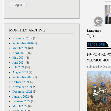
MONTHLY ARCHIVE
Language
Tajik
November 2018
(1)
September 2020
(1)
ABOUT ТОЗАГИВУ 
READ MORE
March 2021
(40)
April 2021
(34)
ИҶРОИ КОР
May 2021
(4)
“СОМОНҶОН
June 2021
(8)
Submitted by
Ҳайат
July 2021
(16)
August 2021
(2)
September 2021
(1)
October 2021
(2)
November 2021
(5)
December 2021
(3)
January 2022
(6)
February 2022
(1)
March 2022
(9)
April 2022
(3)