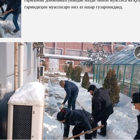
гармидиҳии муассисаро низ аз назар гузарониданд.