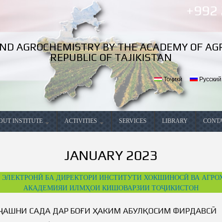
Skip to
+992
main
content
 AND AGROCHEMISTRY BY THE ACADEMY OF AG
REPUBLIC OF TAJIKISTAN
Тоҷикӣ
Русский
OUT INSTITUTE
ACTIVITIES
SERVICES
LIBRARY
CONT
ral information
Current activities
Job Vac
PRESIDENT OF THE REPUBLIC OF
JANUARY 2023
s and objectives of the Institute
TAJIKISTAN
Conferences, seminars and
round tables
 ЭЛЕКТРОНӢ БА ДИРЕКТОРИ ИНСТИТУТИ ХОКШИНОСӢ ВА АГР
main activities of the Institute
Achievements
АКАДЕМИЯИ ИЛМҲОИ КИШОВАРЗИИ ТОҶИКИСТОН
stical data
Recommendations
ҶАШНИ САДА ДАР БОҒИ ҲАКИМ АБУЛҚОСИМ ФИРДАВСӢ
blishment
Partnership