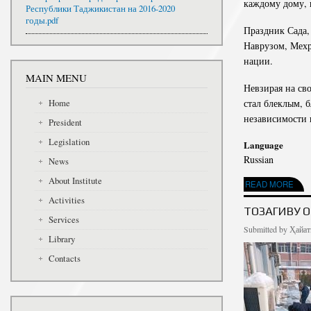
каждому дому, 
Республики Таджикистан на 2016-2020
годы.pdf
Праздник Сада,
Наврузом, Мехр
нации.
MAIN MENU
Невзирая на св
стал блеклым, 
Home
независимости 
President
Legislation
Language
Russian
News
About Institute
READ MORE
ABOUT ПОЗД
Activities
ТОЗАГИВУ 
Services
Submitted by
Ҳайат
Library
Contacts