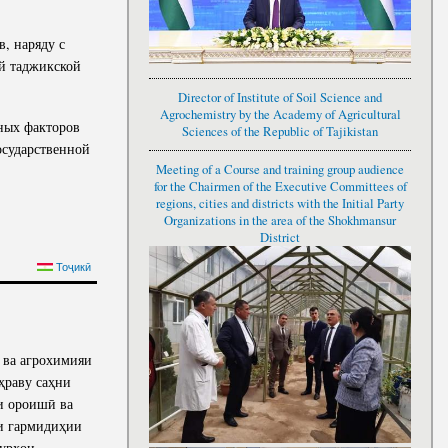
, наряду с
ей таджикской
Director of Institute of Soil Science and
Agrochemistry by the Academy of Agricultural
ных факторов
Sciences of the Republic of Tajikistan
осударственной
Meeting of a Course and training group audience
for the Chairmen of the Executive Committees of
regions, cities and districts with the Initial Party
Organizations in the area of the Shokhmansur
District
СТАН, УВАЖАЕМОГО
Тоҷикӣ
ТЬ ПРАЗДНИКА САДА
ва агрохимияи
ҳраву саҳни
ни ороишӣ ва
ии гармидиҳии
бурҳои