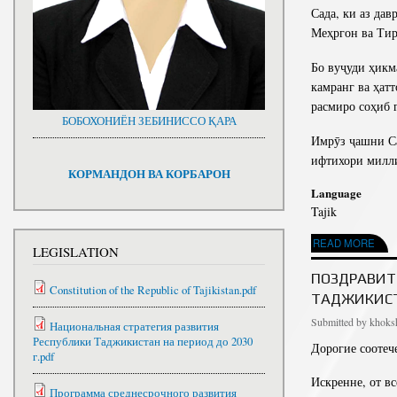
Сада, ки аз да
Меҳргон ва Тир
Бо вуҷуди ҳикм
камранг ва ҳат
расмиро соҳиб 
БОБОХОНИЁН ЗЕБИНИССО ҚАРА
Имрӯз ҷашни Са
ифтихори милли
КОРМАНДОН ВА КОРБАРОН
Language
Tajik
ABOUT ПАЁМИ ШО
READ MORE
LEGISLATION
ПОЗДРАВИТ
Constitution of the Republic of Tajikistan.pdf
ТАДЖИКИСТ
Submitted by
khoksh
Национальная стратегия развития
Республики Таджикистан на период до 2030
Дорогие соотеч
г.pdf
Искренне, от в
Программа среднесрочного развития