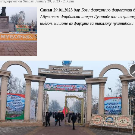
и тадорукот
on Sunday, January 29, 2023 - 2:00pm
cture
Director of Institute
Санаи 29.01.2023
дар
Бо
ғ
и
фар
ҳ
ангию
фаро
ғ
атии
Struture of the Institute
Абул
қ
осим
Фирдавсии
ша
ҳ
ри
Душанбе
яке
аз
ҷ
ашн
ҳ
ниёгон
,
нишоне
аз
фар
ҳ
анг
ва
такяго
ҳ
у
пуштибони
Directors and Staff