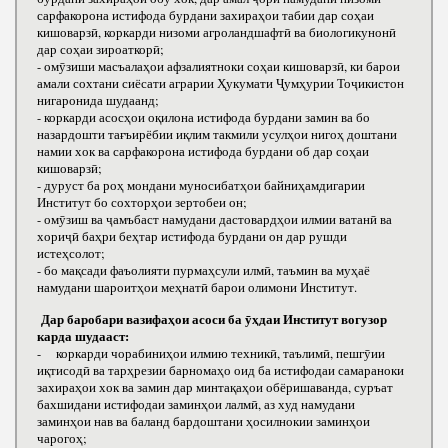
сарфакорона истифода бурдани захираҳои табии дар соҳаи
кишоварзӣ, коркарди низоми агроландшафтӣ ва биологикунонӣ
дар соҳаи зироаткорӣ;
- омӯзиши масъалаҳои афзалиятноки соҳаи кишоварзӣ, ки барои
амали сохтани сиёсати аграрии Ҳукумати Ҷумҳурии Тоҷикистон
нигаронида шудаанд;
- коркарди асосҳои оқилона истифода бурдани замин ва бо
назардошти тағъирёбии иқлим такмили усулҳои нигоҳ доштани
намии хок ва сарфакорона истифода бурдани об дар соҳаи
кишоварзӣ;
- дуруст ба роҳ мондани муносибатҳои байниҳамдигарии
Институт бо сохторҳои зертобеи он;
- омӯзиш ва ҷамъбаст намудани дастовардҳои илмии ватанӣ ва
хориҷӣ баҳри беҳтар истифода бурдани он дар рушди
истеҳсолот;
- бо мақсади фаъолияти пурмаҳсули илмӣ, таъмин ва муҳаё
намудани шароитҳои меҳнатӣ барои олимони Институт.
Дар баробари вазифаҳои асоси ба ӯҳдаи Институт вогузор
карда шудааст:
- коркарди чорабиниҳои илмию техникӣ, таълимӣ, пешгӯии
иқтисодӣ ва тарҳрезии барномаҳо оид ба истифодаи самараноки
захираҳои хок ва замин дар минтақаҳои обёришаванда, суръат
бахшидани истифодаи заминҳои лалмӣ, аз худ намудани
заминҳои нав ва баланд бардоштани ҳосилнокии заминҳои
чарогоҳ;