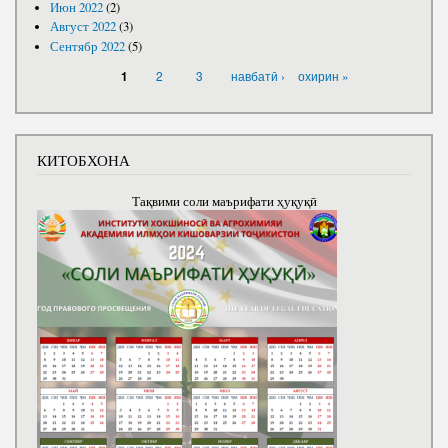
Июн 2022
(2)
Август 2022
(3)
Сентябр 2022
(5)
САҲИФАҲО
2
3
навбатӣ ›
охирин »
1
КИТОБХОНА
Тақвими соли маърифати ҳуқуқӣ