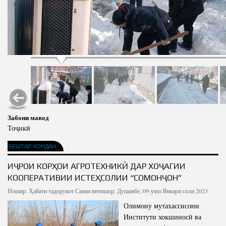
Забони мавод
Тоҷикӣ
БЕШТАР ХОНДАН
ИҶРОИ КОРҲОИ АГРОТЕХНИКӢ ДАР ХОҶАГИИ
КООПЕРАТИВИИ ИСТЕҲСОЛИИ “СОМОНҶОН”
Ношир:
Ҳайати тадорукот
Санаи интишор: Душанбе, 09-уми Январи соли 2023
Олимону мутахассисони
Институти хокшиносӣ ва