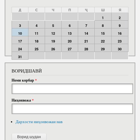
Д
С
Ч
П
Ҷ
Ш
Я
1
2
3
4
5
6
7
8
9
10
11
12
13
14
15
16
17
18
19
20
21
22
23
24
25
26
27
28
29
30
31
ВОРИДШАВӢ
Номи корбар
*
Ниҳонвожа
*
Дархости ниҳонвожаи нав