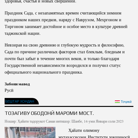
здоровья, счастья и новых свершений.
Праздник Сада, с незапамятных времен считающийся зимним
праздником наших предков, наряду с Наврузом, Мехргоном и
Тиргоном занимает достойное и особое место в культуре древней
таджикской нации.
Невзирая на свою древнюю и глубокую мудрость и философию,
Сада по причине различных факторов стал блеклым, бледным и
почти был забыт в течение многих веков, и только благодаря
Государственной независимости возродился и получил статус
официального национального праздника.
Забони мавод
Русӣ
БЕШТАР ХОНДАН
Тоҷикӣ
ТОЗАГИВУ ОБОДОНӢ МАРОМИ МОСТ.
Ношир:
Ҳайати тадорукот
Санаи интишор: Шанбе, 14-уми Январи соли 2023
Ҳайати олимону
мутахассисони Институти хокшиносӣ