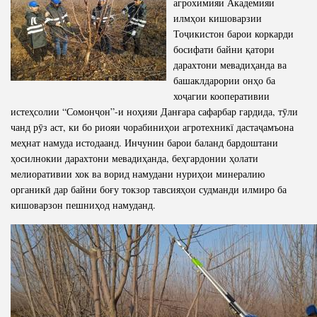
агрохимияи Академияи
илмҳои кишоварзии
Тоҷикистон барои коркарди
босифати байни қатори
дарахтони мевадиҳанда ва
башаклдарории онҳо ба
хоҷагии кооперативии
истеҳсолии “Сомонҷон”-и ноҳияи Данғара сафарбар гардида, тӯли
чанд рӯз аст, ки бо риояи чорабиниҳои агротехникї дастаҷамъона
меҳнат намуда истодаанд. Инчунин барои баланд бардоштани
ҳосилнокии дарахтони мевадиҳанда, беҳгардонии ҳолати
мелиоративии хок ва ворид намудани нуриҳои минералию
органикӣ дар байни боғу токзор тавсияҳои судманди илмиро ба
кишоварзон пешниҳод намуданд.