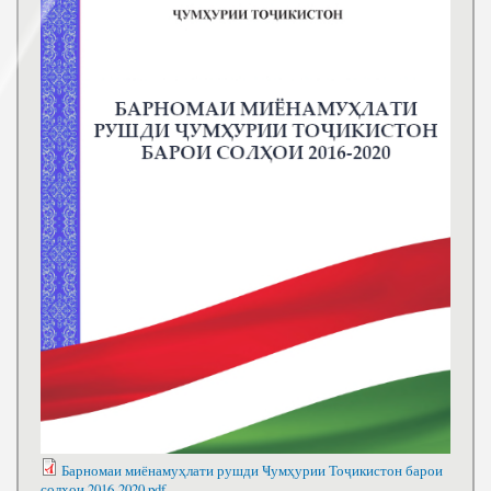
Барномаи миёнамуҳлати рушди Ҹумҳурии Тоҷикистон барои
солҳои 2016-2020.pdf