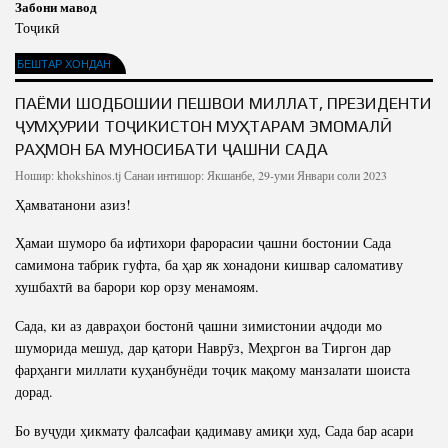
Забони мавод
Тоҷикӣ
БЕШТАР ХОНДАН
ПАЁМИ ШОДБОШИИ ПЕШВОИ МИЛЛАТ, ПРЕЗИДЕНТИ
ҶУМҲУРИИ ТОҶИКИСТОН МУҲТАРАМ ЭМОМАЛӢ
РАҲМОН БА МУНОСИБАТИ ҶАШНИ САДА
Ношир:
khokshinos.tj
Санаи интишор: Якшанбе, 29-уми Январи соли 2023
Ҳамватанони азиз!
Ҳамаи шуморо ба ифтихори фарорасии ҷашни бостонии Сада
самимона табрик гуфта, ба ҳар як хонадони кишвар саломативу
хушбахтӣ ва барори кор орзу менамоям.
Сада, ки аз давраҳои бостонӣ ҷашни зимистонии аҷдоди мо
шуморида мешуд, дар қатори Наврӯз, Меҳргон ва Тиргон дар
фарҳанги миллати куҳанбунёди тоҷик мақому манзалати шоиста
дорад.
Бо вуҷуди ҳикмату фалсафаи қадимаву амиқи худ, Сада бар асари