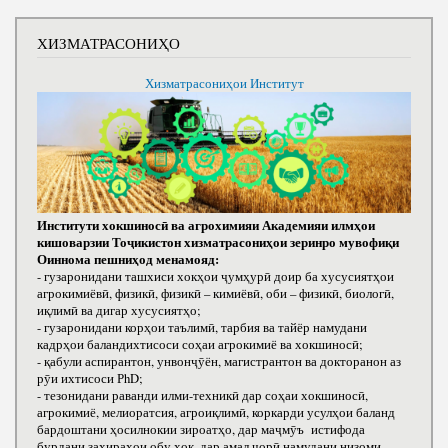
ХИЗМАТРАСОНИҲО
Хизматрасониҳои Институт
Институти хокшиносӣ ва агрохимияи Академияи илмҳои
кишоварзии Тоҷикистон хизматрасониҳои зеринро мувофиқи
Оиннома пешниҳод менамояд:
- гузаронидани ташхиси хокҳои ҷумҳурӣ доир ба хусусиятҳои
агрокимиёвӣ, физикӣ, физикӣ – кимиёвӣ, оби – физикӣ, биологӣ,
иқлимӣ ва дигар хусусиятҳо;
- гузаронидани корҳои таълимӣ, тарбия ва тайёр намудани
кадрҳои баландихтисоси соҳаи агрокимиё ва хокшиносӣ;
- қабули аспирантон, унвонҷӯён, магистрантон ва докторанон аз
рӯи ихтисоси РhD;
- тезонидани раванди илми-техникӣ дар соҳаи хокшиносӣ,
агрокимиё, мелиоратсия, агроиқлимӣ, коркарди усулҳои баланд
бардоштани ҳосилнокии зироатҳо, дар маҷмӯъ истифода
бурдани захираҳои обу хок, дар амал ҷорӣ намудани низоми