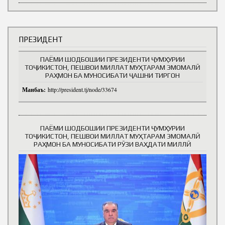
ПРЕЗИДЕНТ
ПАЁМИ ШОДБОШИИ ПРЕЗИДЕНТИ ҶУМҲУРИИ
ТОҶИКИСТОН, ПЕШВОИ МИЛЛАТ МУҲТАРАМ ЭМОМАЛӢ
РАҲМОН БА МУНОСИБАТИ ҶАШНИ ТИРГОН
Манбаъ:
http://president.tj/node/33674
ПАЁМИ ШОДБОШИИ ПРЕЗИДЕНТИ ҶУМҲУРИИ
ТОҶИКИСТОН, ПЕШВОИ МИЛЛАТ МУҲТАРАМ ЭМОМАЛӢ
РАҲМОН БА МУНОСИБАТИ РӮЗИ ВАҲДАТИ МИЛЛӢ