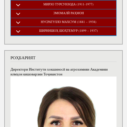
МИРЗО ТУРСУНЗОДА (1911-1977)
ЭМОМАЛӢ РАҲМОН
НУСРАТУЛЛО МАХСУМ (1881 – 1938)
ШИРИНШОҲ ШОҲТЕМУР (1899 – 1937)
РОҲБАРИЯТ
Директори Институти хокшиносӣ ва агрохимияи Академияи
илмҳои кишоварзии Тоҷикистон