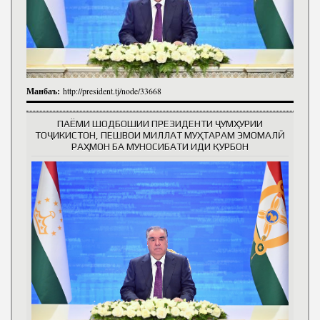
Манбаъ:
http://president.tj/node/33668
ПАЁМИ ШОДБОШИИ ПРЕЗИДЕНТИ ҶУМҲУРИИ
ТОҶИКИСТОН, ПЕШВОИ МИЛЛАТ МУҲТАРАМ ЭМОМАЛӢ
РАҲМОН БА МУНОСИБАТИ ИДИ ҚУРБОН