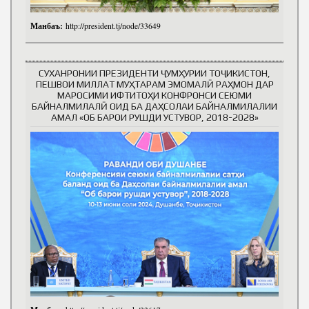
Манбаъ:
http://president.tj/node/33649
СУХАНРОНИИ ПРЕЗИДЕНТИ ҶУМҲУРИИ ТОҶИКИСТОН,
ПЕШВОИ МИЛЛАТ МУҲТАРАМ ЭМОМАЛӢ РАҲМОН ДАР
МАРОСИМИ ИФТИТОҲИ КОНФРОНСИ СЕЮМИ
БАЙНАЛМИЛАЛӢ ОИД БА ДАҲСОЛАИ БАЙНАЛМИЛАЛИИ
АМАЛ «ОБ БАРОИ РУШДИ УСТУВОР, 2018-2028»