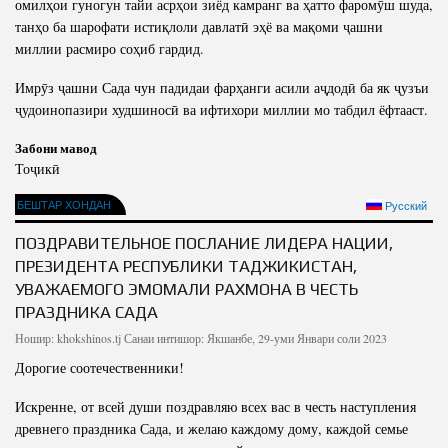
омилҳои гуногун тайи асрҳои зиёд камранг ва ҳатто фаромӯш шуда,
танҳо ба шарофати истиқлоли давлатӣ эҳё ва мақоми ҷашни
миллии расмиро соҳиб гардид.
Имрӯз ҷашни Сада чун падидаи фарҳанги асили аҷдодӣ ба як ҷузъи
ҷудоинопазири худшиносӣ ва ифтихори миллии мо табдил ёфтааст.
Забони мавод
Тоҷикӣ
БЕШТАР ХОНДАН
Русский
ПОЗДРАВИТЕЛЬНОЕ ПОСЛАНИЕ ЛИДЕРА НАЦИИ,
ПРЕЗИДЕНТА РЕСПУБЛИКИ ТАДЖИКИСТАН,
УВАЖАЕМОГО ЭМОМАЛИ РАХМОНА В ЧЕСТЬ
ПРАЗДНИКА САДА
Ношир:
khokshinos.tj
Санаи интишор: Якшанбе, 29-уми Январи соли 2023
Дорогие соотечественники!
Искренне, от всей души поздравляю всех вас в честь наступления
древнего праздника Сада, и желаю каждому дому, каждой семье