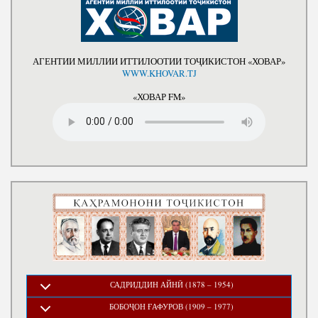
АГЕНТИИ МИЛЛИИ ИТТИЛООТИИ ТОҶИКИСТОН «ХОВАР»
WWW.KHOVAR.TJ
«ХОВАР FM»
САДРИДДИН АЙНӢ (1878 – 1954)
БОБОҶОН ҒАФУРОВ (1909 – 1977)