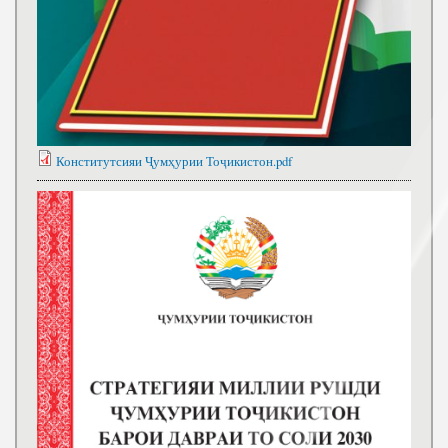
Конститутсияи Ҷумҳурии Тоҷикистон.pdf