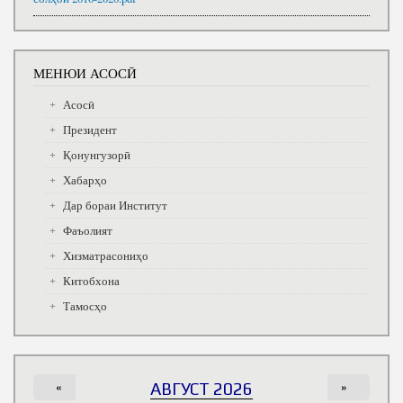
МЕНЮИ АСОСӢ
Асосӣ
Президент
Қонунгузорӣ
Хабарҳо
Дар бораи Институт
Фаъолият
Хизматрасониҳо
Китобхона
Тамосҳо
«
АВГУСТ 2026
»