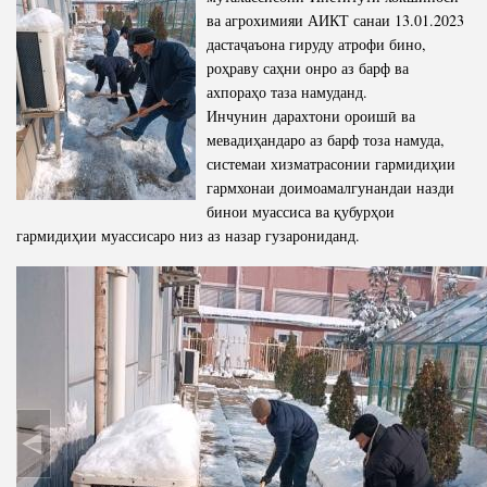
ва агрохимияи АИКТ санаи 13.01.2023
дастаҷаъона гируду атрофи бино,
роҳраву саҳни онро аз барф ва
ахпораҳо таза намуданд.
Инчунин дарахтони ороишӣ ва
мевадиҳандаро аз барф тоза намуда,
системаи хизматрасонии гармидиҳии
гармхонаи доимоамалгунандаи назди
бинои муассиса ва қубурҳои
гармидиҳии муассисаро низ аз назар гузарониданд.