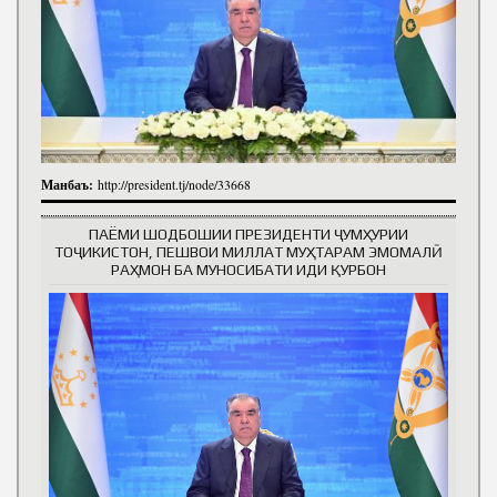
Манбаъ:
http://president.tj/node/33668
ПАЁМИ ШОДБОШИИ ПРЕЗИДЕНТИ ҶУМҲУРИИ
ТОҶИКИСТОН, ПЕШВОИ МИЛЛАТ МУҲТАРАМ ЭМОМАЛӢ
РАҲМОН БА МУНОСИБАТИ ИДИ ҚУРБОН