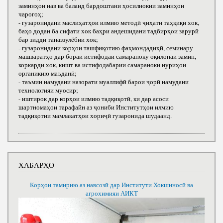
заминҳои нав ва баланд бардоштани ҳосилнокии заминҳои
чарогоҳ;
- гузаронидани маслиҳатҳои илмию методӣ ҷиҳати таҳқиқи хок,
баҳо додан ба сифати хок баҳри андешидани тадбирҳои зарурӣ
бар зидди таназзулёбии хок;
- гузаронидани корҳои ташфиқотию фаҳмондадиҳӣ, семинару
машваратҳо дар бораи истифодаи самараноку оқилонаи замин,
коркарди хок, кишт ва истифодабарии самараноки нуриҳои
органикию маъданӣ;
- таъмин намудани назорати муаллифӣ барои ҷорӣ намудани
технологияи муосир;
- иштирок дар корҳои илмию тадқиқотӣ, ки дар асоси
шартномаҳои тарафайн аз ҷониби Институтҳои илмию
тадқиқотии мамлакатҳои хориҷӣ гузаронида шудаанд.
ХАБАРҲО
Корҳои тамирию аз навсозӣ дар Институти Хокшиносӣ ва
агрохимияи АИКТ