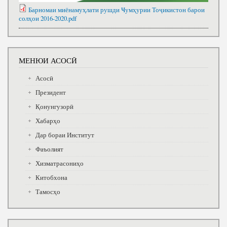
Барномаи миёнамуҳлати рушди Ҹумҳурии Тоҷикистон барои
солҳои 2016-2020.pdf
МЕНЮИ АСОСӢ
Асосӣ
Президент
Қонунгузорӣ
Хабарҳо
Дар бораи Институт
Фаъолият
Хизматрасониҳо
Китобхона
Тамосҳо