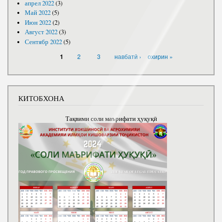
апрел 2022
(3)
Май 2022
(5)
Июн 2022
(2)
Август 2022
(3)
Сентябр 2022
(5)
САҲИФАҲО
2
3
навбатӣ ›
охирин »
1
КИТОБХОНА
Тақвими соли маърифати ҳуқуқӣ