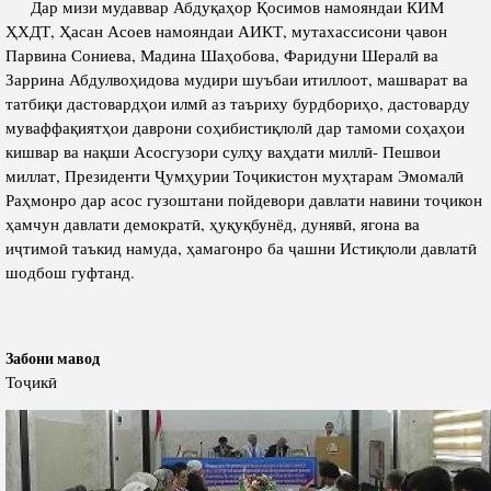
Дар мизи мудаввар Абдуқаҳор Қосимов намояндаи КИМ
ҲХДТ, Ҳасан Асоев намояндаи АИКТ, мутахассисони ҷавон
Парвина Сониева, Мадина Шаҳобова, Фаридуни Шералӣ ва
Заррина Абдулвоҳидова мудири шуъбаи итиллоот, машварат ва
татбиқи дастовардҳои илмӣ аз таъриху бурдбориҳо, дастоварду
муваффақиятҳои даврони соҳибистиқлолӣ дар тамоми соҳаҳои
кишвар ва нақши Асосгузори сулҳу ваҳдати миллӣ- Пешвои
миллат, Президенти Ҷумҳурии Тоҷикистон муҳтарам Эмомалӣ
Раҳмонро дар асос гузоштани пойдевори давлати навини тоҷикон
ҳамчун давлати демократӣ, ҳуқуқбунёд, дунявӣ, ягона ва
иҷтимоӣ таъкид намуда, ҳамагонро ба ҷашни Истиқлоли давлатӣ
шодбош гуфтанд.
Забони мавод
Тоҷикӣ