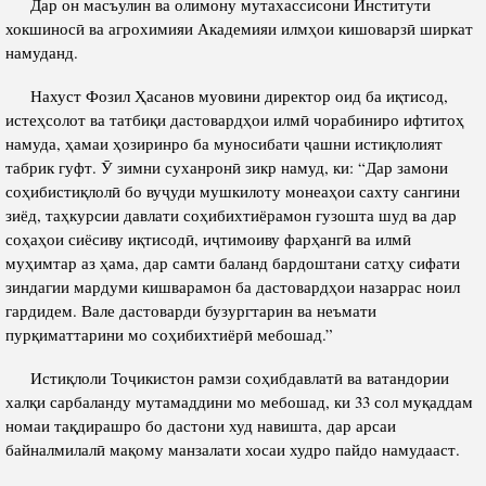
Дар он масъулин ва олимону мутахассисони Институти
Салоҳият
Сохтори Институт
хокшиносӣ ва агрохимияи Академияи илмҳои кишоварзӣ ширкат
Тарҷумаи ҳол
Роҳбарон ва кормандон
намуданд.
Китобҳо
Таърихи роҳбарон
Нахуст Фозил Ҳасанов муовини директор оид ба иқтисод,
Мақолаҳо
истеҳсолот ва татбиқи дастовардҳои илмӣ чорабиниро ифтитоҳ
намуда, ҳамаи ҳозиринро ба муносибати ҷашни истиқлолият
Хадамоти матбуот
табрик гуфт. Ӯ зимни суханронӣ зикр намуд, ки: “Дар замони
соҳибистиқлолӣ бо вуҷуди мушкилоту монеаҳои сахту сангини
зиёд, таҳкурсии давлати соҳибихтиёрамон гузошта шуд ва дар
ПРЕЗИДЕНТИ ҶУМҲУРИИ ТОҶИКИСТОН
соҳаҳои сиёсиву иқтисодӣ, иҷтимоиву фарҳангӣ ва илмӣ
муҳимтар аз ҳама, дар самти баланд бардоштани сатҳу сифати
зиндагии мардуми кишварамон ба дастовардҳои назаррас ноил
гардидем. Вале дастоварди бузургтарин ва неъмати
пурқиматтарини мо соҳибихтиёрӣ мебошад.”
Истиқлоли Тоҷикистон рамзи соҳибдавлатӣ ва ватандории
халқи сарбаланду мутамаддини мо мебошад, ки 33 сол муқаддам
номаи тақдирашро бо дастони худ навишта, дар арсаи
байналмилалӣ мақому манзалати хосаи худро пайдо намудааст.