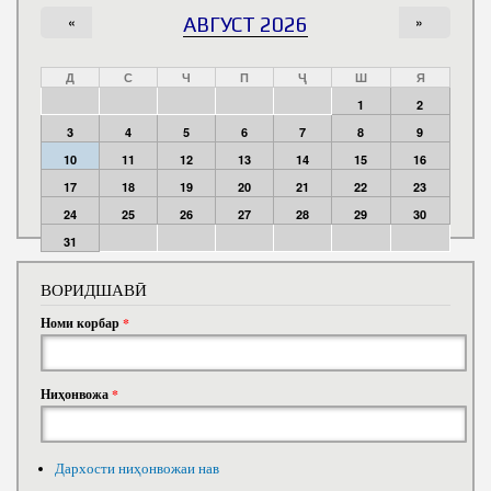
«
АВГУСТ 2026
»
Д
С
Ч
П
Ҷ
Ш
Я
1
2
3
4
5
6
7
8
9
10
11
12
13
14
15
16
17
18
19
20
21
22
23
24
25
26
27
28
29
30
31
ВОРИДШАВӢ
Номи корбар
*
Ниҳонвожа
*
Дархости ниҳонвожаи нав