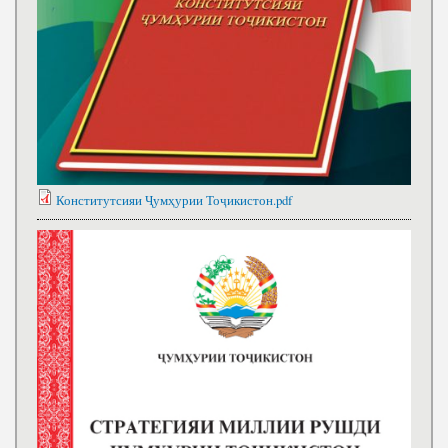
Конститутсияи Ҷумҳурии Тоҷикистон.pdf