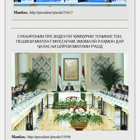
Манбаъ:
http://president.tj/node/33617
СУХАНРОНИИ ПРЕЗИДЕНТИ ҶУМҲУРИИ ТОҶИКИСТОН,
ПЕШВОИ МИЛЛАТ МУҲТАРАМ ЭМОМАЛӢ РАҲМОН ДАР
ҶАЛАСАИ ШӮРОИ МИЛЛИИ РУШД
Манбаъ:
http://president.tj/node/33598