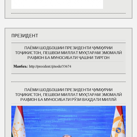
ПРЕЗИДЕНТ
ПАЁМИ ШОДБОШИИ ПРЕЗИДЕНТИ ҶУМҲУРИИ
ТОҶИКИСТОН, ПЕШВОИ МИЛЛАТ МУҲТАРАМ ЭМОМАЛӢ
РАҲМОН БА МУНОСИБАТИ ҶАШНИ ТИРГОН
Манбаъ:
http://president.tj/node/33674
ПАЁМИ ШОДБОШИИ ПРЕЗИДЕНТИ ҶУМҲУРИИ
ТОҶИКИСТОН, ПЕШВОИ МИЛЛАТ МУҲТАРАМ ЭМОМАЛӢ
РАҲМОН БА МУНОСИБАТИ РӮЗИ ВАҲДАТИ МИЛЛӢ