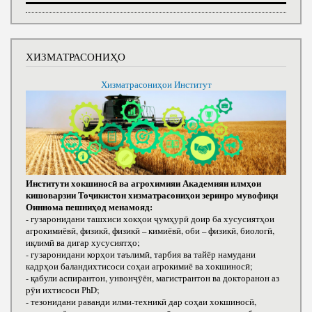
ХИЗМАТРАСОНИҲО
Хизматрасониҳои Институт
Институти хокшиносӣ ва агрохимияи Академияи илмҳои
кишоварзии Тоҷикистон хизматрасониҳои зеринро мувофиқи
Оиннома пешниҳод менамояд:
- гузаронидани ташхиси хокҳои ҷумҳурӣ доир ба хусусиятҳои
агрокимиёвӣ, физикӣ, физикӣ – кимиёвӣ, оби – физикӣ, биологӣ,
иқлимӣ ва дигар хусусиятҳо;
- гузаронидани корҳои таълимӣ, тарбия ва тайёр намудани
кадрҳои баландихтисоси соҳаи агрокимиё ва хокшиносӣ;
- қабули аспирантон, унвонҷӯён, магистрантон ва докторанон аз
рӯи ихтисоси РhD;
- тезонидани раванди илми-техникӣ дар соҳаи хокшиносӣ,