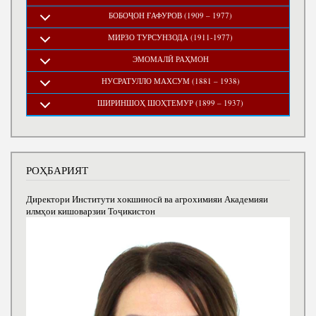
БОБОҶОН ҒАФУРОВ (1909 – 1977)
МИРЗО ТУРСУНЗОДА (1911-1977)
ЭМОМАЛӢ РАҲМОН
НУСРАТУЛЛО МАХСУМ (1881 – 1938)
ШИРИНШОҲ ШОҲТЕМУР (1899 – 1937)
РОҲБАРИЯТ
Директори Институти хокшиносӣ ва агрохимияи Академияи
илмҳои кишоварзии Тоҷикистон