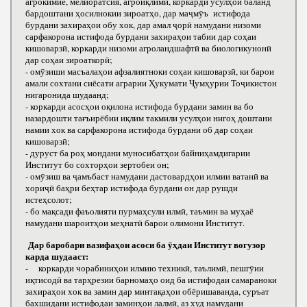
агрокимиё, мелиоратсия, агроиқлимӣ, коркарди усулҳои баланд
бардоштани ҳосилнокии зироатҳо, дар маҷмӯъ истифода
бурдани захираҳои обу хок, дар амал ҷорӣ намудани низоми
сарфакорона истифода бурдани захираҳои табии дар соҳаи
кишоварзӣ, коркарди низоми агроландшафтӣ ва биологикунонӣ
дар соҳаи зироаткорӣ;
- омӯзиши масъалаҳои афзалиятноки соҳаи кишоварзӣ, ки барои
амали сохтани сиёсати аграрии Ҳукумати Ҷумҳурии Тоҷикистон
нигаронида шудаанд;
- коркарди асосҳои оқилона истифода бурдани замин ва бо
назардошти тағъирёбии иқлим такмили усулҳои нигоҳ доштани
намии хок ва сарфакорона истифода бурдани об дар соҳаи
кишоварзӣ;
- дуруст ба роҳ мондани муносибатҳои байниҳамдигарии
Институт бо сохторҳои зертобеи он;
- омӯзиш ва ҷамъбаст намудани дастовардҳои илмии ватанӣ ва
хориҷӣ баҳри беҳтар истифода бурдани он дар рушди
истеҳсолот;
- бо мақсади фаъолияти пурмаҳсули илмӣ, таъмин ва муҳаё
намудани шароитҳои меҳнатӣ барои олимони Институт.
Дар баробари вазифаҳои асоси ба ӯҳдаи Институт вогузор
карда шудааст:
- коркарди чорабиниҳои илмию техникӣ, таълимӣ, пешгӯии
иқтисодӣ ва тарҳрезии барномаҳо оид ба истифодаи самараноки
захираҳои хок ва замин дар минтақаҳои обёришаванда, суръат
бахшидани истифодаи заминҳои лалмӣ, аз худ намудани