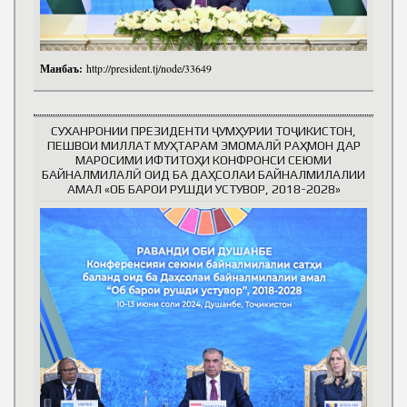
Манбаъ:
http://president.tj/node/33649
СУХАНРОНИИ ПРЕЗИДЕНТИ ҶУМҲУРИИ ТОҶИКИСТОН,
ПЕШВОИ МИЛЛАТ МУҲТАРАМ ЭМОМАЛӢ РАҲМОН ДАР
МАРОСИМИ ИФТИТОҲИ КОНФРОНСИ СЕЮМИ
БАЙНАЛМИЛАЛӢ ОИД БА ДАҲСОЛАИ БАЙНАЛМИЛАЛИИ
АМАЛ «ОБ БАРОИ РУШДИ УСТУВОР, 2018-2028»