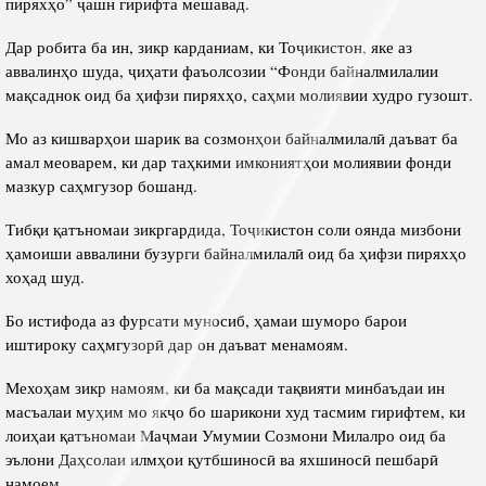
пиряхҳо” ҷашн гирифта мешавад.
Дар робита ба ин, зикр карданиам, ки Тоҷикистон, яке аз
аввалинҳо шуда, ҷиҳати фаъолсозии “Фонди байналмилалии
мақсаднок оид ба ҳифзи пиряхҳо, саҳми молиявии худро гузошт.
Мо аз кишварҳои шарик ва созмонҳои байналмилалӣ даъват ба
амал меоварем, ки дар таҳкими имкониятҳои молиявии фонди
мазкур саҳмгузор бошанд.
Тибқи қатъномаи зикргардида, Тоҷикистон соли оянда мизбони
ҳамоиши аввалини бузурги байналмилалӣ оид ба ҳифзи пиряхҳо
хоҳад шуд.
Бо истифода аз фурсати муносиб, ҳамаи шуморо барои
иштироку саҳмгузорӣ дар он даъват менамоям.
Мехоҳам зикр намоям, ки ба мақсади тақвияти минбаъдаи ин
масъалаи муҳим мо якҷо бо шарикони худ тасмим гирифтем, ки
лоиҳаи қатъномаи Маҷмаи Умумии Созмони Милалро оид ба
эълони Даҳсолаи илмҳои қутбшиносӣ ва яхшиносӣ пешбарӣ
намоем.