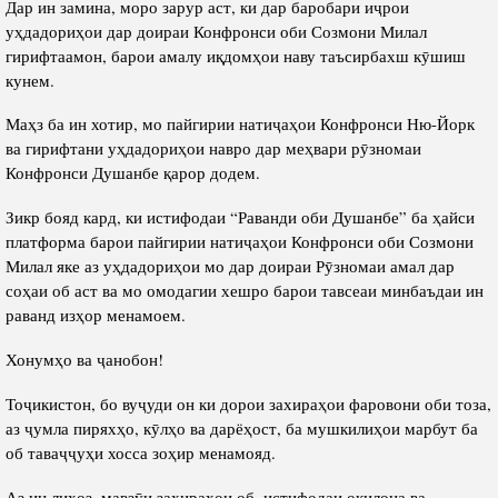
Дар ин замина, моро зарур аст, ки дар баробари иҷрои
уҳдадориҳои дар доираи Конфронси оби Созмони Милал
гирифтаамон, барои амалу иқдомҳои наву таъсирбахш кӯшиш
кунем.
Маҳз ба ин хотир, мо пайгирии натиҷаҳои Конфронси Ню-Йорк
ва гирифтани уҳдадориҳои навро дар меҳвари рӯзномаи
Конфронси Душанбе қарор додем.
Зикр бояд кард, ки истифодаи “Раванди оби Душанбе” ба ҳайси
платформа барои пайгирии натиҷаҳои Конфронси оби Созмони
Милал яке аз уҳдадориҳои мо дар доираи Рӯзномаи амал дар
соҳаи об аст ва мо омодагии хешро барои тавсеаи минбаъдаи ин
раванд изҳор менамоем.
Хонумҳо ва ҷанобон!
Тоҷикистон, бо вуҷуди он ки дорои захираҳои фаровони оби тоза,
аз ҷумла пиряхҳо, кӯлҳо ва дарёҳост, ба мушкилиҳои марбут ба
об таваҷҷуҳи хосса зоҳир менамояд.
Аз ин лиҳоз, мавзӯи захираҳои об, истифодаи оқилона ва