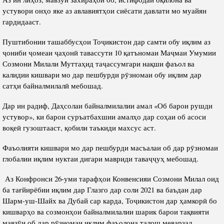
устувори онҳо яке аз авлавиятҳои сиёсати давлати мо муайян
гардидааст.
Пуштибонии ташаббусҳои Тоҷикистон дар самти обу иқлим аз
ҷониби ҷомеаи ҷаҳонӣ тавассути 10 қатъномаи Маҷмаи Умумии
Созмони Милали Муттаҳид таҷассумгари нақши фаъол ва
калидии кишвари мо дар пешбурди рӯзномаи обу иқлим дар
сатҳи байналмилалӣ мебошад.
Дар ин радиф, Даҳсолаи байналмилалии амал «Об барои рушди
устувор», ки барои суръатбахшии амалҳо дар соҳаи об асоси
воқеӣ гузоштааст, қобили таъкиди махсус аст.
Фаъолияти кишвари мо дар пешбурди масъалаи об дар рӯзномаи
глобалии иқлим нуктаи дигари мавриди таваҷҷуҳ мебошад.
Аз Конфронси 26-уми тарафҳои Конвенсияи Созмони Милал оид
ба тағйирёбии иқлим дар Глазго дар соли 2021 ва баъдан дар
Шарм-уш-Шайх ва Дубай сар карда, Тоҷикистон дар ҳамкорӣ бо
кишварҳо ва созмонҳои байналмилалии шарик барои тақвияти
мавзӯи об дар рӯзномаи иқлим фаъолона талош меварзад.