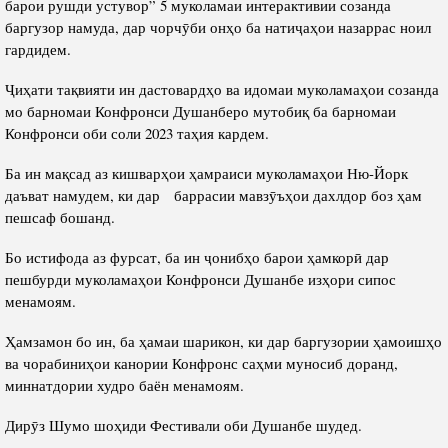
барои рушди устувор” 5 муколамаи интерактивии созанда
баргузор намуда, дар чорчӯби онҳо ба натиҷаҳои назаррас ноил
гардидем.
Ҷиҳати тақвияти ин дастовардҳо ва идомаи муколамаҳои созанда
мо барномаи Конфронси Душанберо мутобиқ ба барномаи
Конфронси оби соли 2023 таҳия кардем.
Ба ин мақсад аз кишварҳои ҳамраиси муколамаҳои Ню-Йорк
даъват намудем, ки дар баррасии мавзӯъҳои дахлдор боз ҳам
пешсаф бошанд.
Бо истифода аз фурсат, ба ин ҷонибҳо барои ҳамкорӣ дар
пешбурди муколамаҳои Конфронси Душанбе изҳори сипос
менамоям.
Ҳамзамон бо ин, ба ҳамаи шарикон, ки дар баргузории ҳамоишҳо
ва чорабиниҳои канории Конфронс саҳми муносиб доранд,
миннатдории худро баён менамоям.
Дирӯз Шумо шоҳиди Фестивали оби Душанбе шудед.