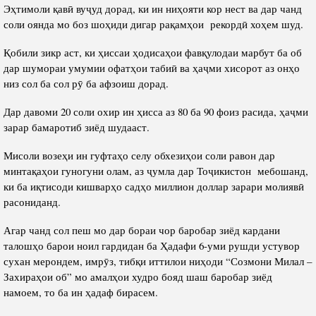
Эҳтимоли қавӣ вуҷуд дорад, ки ин ниҳояти кор нест ва дар чанд
соли оянда мо боз шоҳиди дигар рақамҳои рекордӣ хоҳем шуд.
Қобили зикр аст, ки ҳиссаи ҳодисаҳои фавқулодаи марбут ба об
дар шумораи умумии офатҳои табиӣ ва ҳаҷми хисорот аз онҳо
низ сол ба сол рӯ ба афзоиш дорад.
Дар давоми 20 соли охир ин ҳисса аз 80 ба 90 фоиз расида, ҳаҷми
зарар бамаротиб зиёд шудааст.
Мисоли возеҳи ин гуфтаҳо селу обхезиҳои соли равон дар
минтақаҳои гуногуни олам, аз ҷумла дар Тоҷикистон мебошанд,
ки ба иқтисоди кишварҳо садҳо миллион доллар зарари молиявӣ
расониданд.
Агар чанд сол пеш мо дар бораи чор баробар зиёд кардани
талошҳо барои ноил гардидан ба Ҳадафи 6-уми рушди устувор
сухан мерондем, имрӯз, тибқи иттилои ниҳоди “Созмони Милал –
Захираҳои об” мо амалҳои худро бояд шаш баробар зиёд
намоем, то ба ин ҳадаф бирасем.