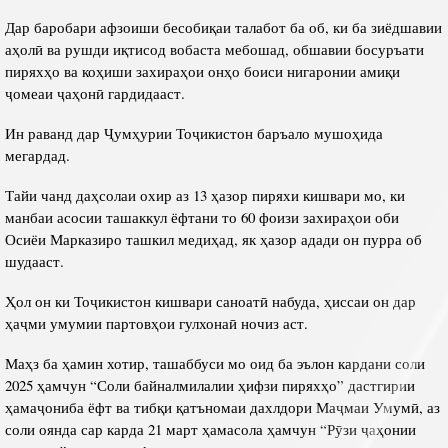
Дар баробари афзоиши бесобиқаи талабот ба об, ки ба зиёдшавии
аҳолӣ ва рушди иқтисод вобаста мебошад, обшавии босуръати
пиряхҳо ва коҳиши захираҳои онҳо боиси нигаронии амиқи
ҷомеаи ҷаҳонӣ гардидааст.
Ин раванд дар Ҷумҳурии Тоҷикистон баръало мушоҳида
мегардад.
Тайи чанд даҳсолаи охир аз 13 ҳазор пиряхи кишвари мо, ки
манбаи асосии ташаккул ёфтани то 60 фоизи захираҳои оби
Осиёи Марказиро ташкил медиҳад, як ҳазор адади он пурра об
шудааст.
Ҳол он ки Тоҷикистон кишвари саноатӣ набуда, ҳиссаи он дар
ҳаҷми умумии партовҳои гулхонаӣ ночиз аст.
Маҳз ба ҳамин хотир, ташаббуси мо оид ба эълон кардани соли
2025 ҳамчун “Соли байналмилалии ҳифзи пиряхҳо” дастгирии
ҳамаҷониба ёфт ва тибқи қатъномаи дахлдори Маҷмаи Умумӣ, аз
соли оянда сар карда 21 март ҳамасола ҳамчун “Рӯзи ҷаҳонии