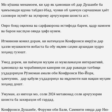
Мо кӯшиш менамоем, ки ҳар як ҳамоиши об дар Душанбе ба
ҷамъомади идона табдил ёбад, чунки об ҳамчун сарчашмаи ҳаёт
сазовори эҳтиёт ва эҳтирому арҷгузории шоиста аст.
Онро бояд оқилона ва сарфакорона истифода барем, қадр намоем
ва барои наслҳои оянда ҳифз кунем.
Итминони комил дорам, ки натиҷаҳои Конфронси имрӯза дар
ҳалли мушкилоти вобаста ба обу иқлим саҳми арзандаи худро
хоҳанд гузошт.
Умед дорем, ки паёмҳои муҳим аз муколамаҳои интерактивӣ,
ҳамоишҳо ва чорабиниҳои канории он дар раванди татбиқи
уҳдадориҳои Рӯзномаи амали оби Конфронси Ню-Йорк,
ҳамчунин, дар қабули уҳдадориҳо ва иқдомоти нав нақши муҳим
хоҳанд дошт.
Умуман, аз нигоҳи мо, соли 2024 метавонад соли арҷгузории
шоиста ба захираҳои об гардад.
Конфронси Душанбе, Форуми оби Бали, Саммити оянда дар Ню-