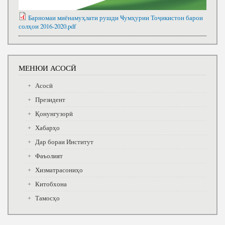
Барномаи миёнамуҳлати рушди Ҹумҳурии Тоҷикистон барои
солҳои 2016-2020.pdf
МЕНЮИ АСОСӢ
Асосӣ
Президент
Қонунгузорӣ
Хабарҳо
Дар бораи Институт
Фаъолият
Хизматрасониҳо
Китобхона
Тамосҳо