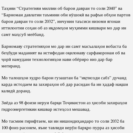
Таҳияи “Стратегияи миллии об барои давраи то соли 2040” ва
“Барномаи давлатии таъмини оби нӯшокӣ ва рафъи обҳои партов
барои давраи то соли 2032”, инчунин таъсиси низоми ягонаи
иттилоотии соҳаи об аз иқдомҳои муҳимми кишвари мо дар ин
самт маҳсуб меёбанд.
Барномаву стратегияҳои мо дар ин самт масъалаҳои вобаста ба
беҳбуди маданият ва истифодаи оқилонаву сарфакоронаи об ва
ҷорӣ намудани технологияҳои нави обёриро низ дар бар
мегиранд.
Мо талошҳои худро барои гузаштан ба “иқтисоди сабз” дучанд
карда истодаем ва захираҳои об дар расидан ба ин ҳадаф нақши
калидӣ доранд.
Зиёда аз 98 фоизи неруи барқи Тоҷикистон аз ҳисоби захираҳои
гидроэнергетикии кишвар истеҳсол мешавад.
Мо тасмим гирифтаем, ки ин нишондиҳандаро то соли 2032 ба
100 фоиз расонем, яъне тавлиди нерӯи барқро пурра аз ҳисоби