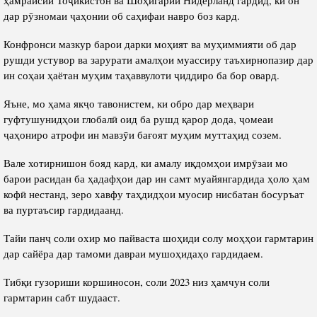
дар рӯзномаи ҷаҳонии об саҳифаи навро боз кард.
Конфронси мазкур барои дарки моҳият ва муҳиммияти об дар
рушди устувор ва зарурати амалҳои муассиру таъхирнопазир дар
ин соҳаи ҳаётан муҳим таҳаввулоти ҷиддиро ба бор овард.
Яъне, мо ҳама якҷо тавонистем, ки обро дар меҳвари
гуфтушунидҳои глобалӣ оид ба рушд қарор дода, ҷомеаи
ҷаҳониро атрофи ин мавзӯи бағоят муҳим муттаҳид созем.
Вале хотирнишон бояд кард, ки амалу иқдомҳои имрӯзаи мо
барои расидан ба ҳадафҳои дар ин самт муайянгардида ҳоло ҳам
кофӣ нестанд, зеро хавфу таҳдидҳои муосир нисбатан босуръат
ва пуртаъсир гардидаанд.
Тайи панҷ соли охир мо пайваста шоҳиди солу моҳҳои гармтарин
дар сайёра дар тамоми давраи мушоҳидаҳо гардидаем.
Тибқи гузориши коршиносон, соли 2023 низ ҳамчун соли
гармтарин сабт шудааст.