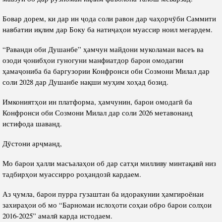
Бовар дорем, ки дар ин ҷода соли равон дар чаҳорчӯби Саммити
навбатии иқлим дар Боку ба натиҷаҳои муассир ноил мегардем.
“Раванди оби Душанбе” ҳамчун майдони муколамаи васеъ ва
озоди ҷонибҳои гуногуни манфиатдор барои омодагии
ҳамаҷониба ба баргузории Конфронси оби Созмони Милал дар
соли 2028 дар Душанбе нақши муҳим хоҳад бозид.
Имкониятҳои ин платформа, ҳамчунин, барои омодагӣ ба
Конфронси оби Созмони Милал дар соли 2026 метавонанд
истифода шаванд.
Дӯстони арҷманд,
Мо барои ҳалли масъалаҳои об дар сатҳи милливу минтақавӣ низ
тадбирҳои муассирро роҳандозӣ кардаем.
Аз ҷумла, барои пурра гузаштан ба идоракунии ҳамгироёнаи
захираҳои об мо “Барномаи ислоҳоти соҳаи обро барои солҳои
2016-2025” амалӣ карда истодаем.