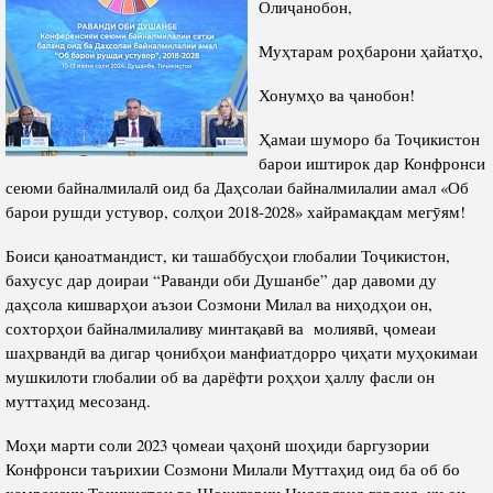
Олиҷанобон,
Салоҳият
Сохтори Институт
Тарҷумаи ҳол
Роҳбарон ва кормандон
Муҳтарам роҳбарони ҳайатҳо,
Китобҳо
Таърихи роҳбарон
Хонумҳо ва ҷанобон!
Мақолаҳо
Ҳамаи шуморо ба Тоҷикистон
Хадамоти матбуот
барои иштирок дар Конфронси
сеюми байналмилалӣ оид ба Даҳсолаи байналмилалии амал «Об
барои рушди устувор, солҳои 2018-2028» хайрамақдам мегӯям!
ПРЕЗИДЕНТИ ҶУМҲУРИИ ТОҶИКИСТОН
Боиси қаноатмандист, ки ташаббусҳои глобалии Тоҷикистон,
бахусус дар доираи “Раванди оби Душанбе” дар давоми ду
даҳсола кишварҳои аъзои Созмони Милал ва ниҳодҳои он,
сохторҳои байналмилаливу минтақавӣ ва молиявӣ, ҷомеаи
шаҳрвандӣ ва дигар ҷонибҳои манфиатдорро ҷиҳати муҳокимаи
мушкилоти глобалии об ва дарёфти роҳҳои ҳаллу фасли он
муттаҳид месозанд.
Моҳи марти соли 2023 ҷомеаи ҷаҳонӣ шоҳиди баргузории
Конфронси таърихии Созмони Милали Муттаҳид оид ба об бо
ҳамраисии Тоҷикистон ва Шоҳигарии Нидерланд гардид, ки он