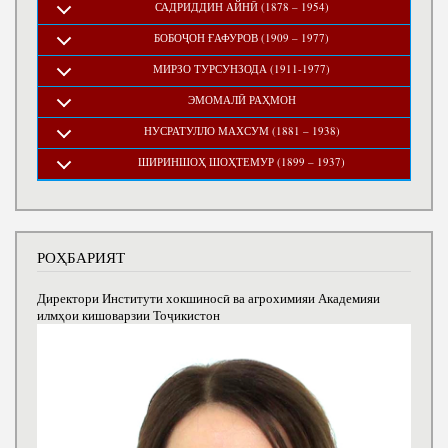
САДРИДДИН АЙНӢ (1878 – 1954)
БОБОҶОН ҒАФУРОВ (1909 – 1977)
МИРЗО ТУРСУНЗОДА (1911-1977)
ЭМОМАЛӢ РАҲМОН
НУСРАТУЛЛО МАХСУМ (1881 – 1938)
ШИРИНШОҲ ШОҲТЕМУР (1899 – 1937)
РОҲБАРИЯТ
Директори Институти хокшиносӣ ва агрохимияи Академияи
илмҳои кишоварзии Тоҷикистон