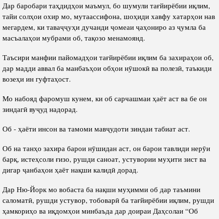
Дар баробари таҳдидҳои маъмул, бо шумули тағйирёбии иқлим,
тайи солҳои охир мо, мутаассифона, шоҳиди хавфу хатарҳои нав
мегардем, ки таваҷҷуҳи дучанди ҷомеаи ҷаҳониро аз ҷумла ба
масъалаҳои мубрами об, тақозо менамоянд.
Таъсири манфии пайомадҳои тағйирёбии иқлим ба захираҳои об,
дар мадди аввал ба манбаъҳои обҳои нӯшокӣ ва полезӣ, таъкиди
возеҳи ин гуфтаҳост.
Мо набояд фаромуш кунем, ки об сарчашмаи ҳаёт аст ва бе он
зиндагӣ вуҷуд надорад.
Об - ҳаёти инсон ва тамоми мавҷудоти зиндаи табиат аст.
Об на танҳо захира барои нӯшидан аст, он барои тавлиди нерӯи
барқ, истеҳсоли ғизо, рушди саноат, устувории муҳити зист ва
дигар ҷанбаҳои ҳаёт нақши калидӣ дорад.
Дар Ню-Йорк мо вобаста ба нақши муҳимми об дар таъмини
саломатӣ, рушди устувор, тобоварӣ ба тағйирёбии иқлим, рушди
ҳамкориҳо ва иқдомҳои минбаъда дар доираи Даҳсолаи “Об