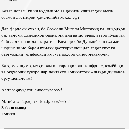
Бовар дорам, ки ин иқдоми мо аз ҷониби кишварҳои аъзои
созмон дастгирии ҳамаҷониба хоҳад ёфт.
Дар фарҷоми сухан, ба Созмони Милали Муттаҳид ва ниҳодҳои
он, тамоми созмонҳои байналмилалӣ ва молиявӣ, аъзои Кумитаи
байналмилалии машваратии “Раванди оби Душанбе” ва ҳамаи
шарикони мо барои кумаку дастгириашон дар тадорукот ва
баргузории конфронси имрӯза изҳори сипос менамоям.
Ба ҳамаи шумо, муҳтарам иштирокдорони конфронс, комёбиҳо
ва будубоши гуворо дар пойтахти Тоҷикистон – шаҳри Душанбе
орзу менамоям!
Аз таваҷҷуҳатон сипосгузорам!
Манбаъ:
http://president.tj/node/33617
Забони мавод
Тоҷикӣ