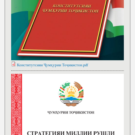
Конститутсияи Ҷумҳурии Тоҷикистон.pdf