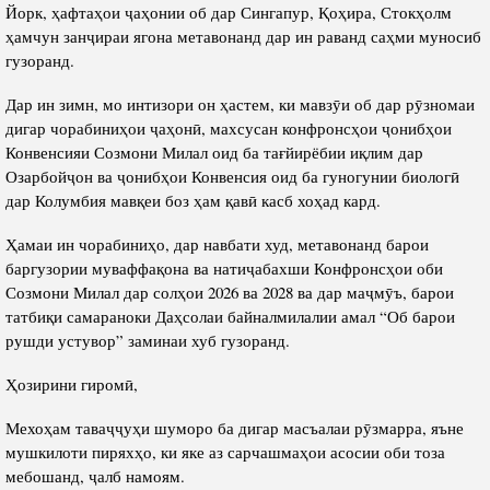
Йорк, ҳафтаҳои ҷаҳонии об дар Сингапур, Қоҳира, Стокҳолм
ҳамчун занҷираи ягона метавонанд дар ин раванд саҳми муносиб
гузоранд.
Дар ин зимн, мо интизори он ҳастем, ки мавзӯи об дар рӯзномаи
дигар чорабиниҳои ҷаҳонӣ, махсусан конфронсҳои ҷонибҳои
Конвенсияи Созмони Милал оид ба тағйирёбии иқлим дар
Озарбойҷон ва ҷонибҳои Конвенсия оид ба гуногунии биологӣ
дар Колумбия мавқеи боз ҳам қавӣ касб хоҳад кард.
Ҳамаи ин чорабиниҳо, дар навбати худ, метавонанд барои
баргузории муваффақона ва натиҷабахши Конфронсҳои оби
Созмони Милал дар солҳои 2026 ва 2028 ва дар маҷмӯъ, барои
татбиқи самараноки Даҳсолаи байналмилалии амал “Об барои
рушди устувор” заминаи хуб гузоранд.
Ҳозирини гиромӣ,
Мехоҳам таваҷҷуҳи шуморо ба дигар масъалаи рӯзмарра, яъне
мушкилоти пиряхҳо, ки яке аз сарчашмаҳои асосии оби тоза
мебошанд, ҷалб намоям.