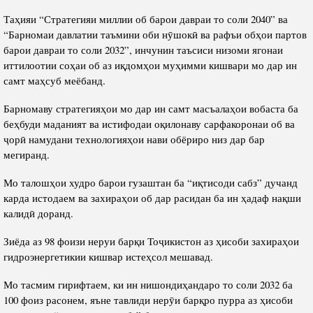
Таҳияи “Стратегияи миллии об барои давраи то соли 2040” ва
“Барномаи давлатии таъмини оби нӯшокӣ ва рафъи обҳои партов
барои давраи то соли 2032”, инчунин таъсиси низоми ягонаи
иттилоотии соҳаи об аз иқдомҳои муҳимми кишвари мо дар ин
самт маҳсуб меёбанд.
Барномаву стратегияҳои мо дар ин самт масъалаҳои вобаста ба
беҳбуди маданият ва истифодаи оқилонаву сарфакоронаи об ва
ҷорӣ намудани технологияҳои нави обёриро низ дар бар
мегиранд.
Мо талошҳои худро барои гузаштан ба “иқтисоди сабз” дучанд
карда истодаем ва захираҳои об дар расидан ба ин ҳадаф нақши
калидӣ доранд.
Зиёда аз 98 фоизи неруи барқи Тоҷикистон аз ҳисоби захираҳои
гидроэнергетикии кишвар истеҳсол мешавад.
Мо тасмим гирифтаем, ки ин нишондиҳандаро то соли 2032 ба
100 фоиз расонем, яъне тавлиди нерӯи барқро пурра аз ҳисоби