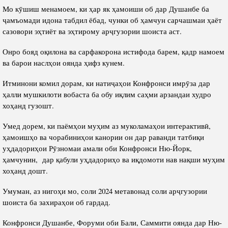
Мо кӯшиш менамоем, ки ҳар як ҳамоиши об дар Душанбе ба
ҷамъомади идона табдил ёбад, чунки об ҳамчун сарчашмаи ҳаёт
сазовори эҳтиёт ва эҳтирому арҷгузории шоиста аст.
Онро бояд оқилона ва сарфакорона истифода барем, қадр намоем
ва барои наслҳои оянда ҳифз кунем.
Итминони комил дорам, ки натиҷаҳои Конфронси имрӯза дар
ҳалли мушкилоти вобаста ба обу иқлим саҳми арзандаи худро
хоҳанд гузошт.
Умед дорем, ки паёмҳои муҳим аз муколамаҳои интерактивӣ,
ҳамоишҳо ва чорабиниҳои канории он дар раванди татбиқи
уҳдадориҳои Рӯзномаи амали оби Конфронси Ню-Йорк,
ҳамчунин, дар қабули уҳдадориҳо ва иқдомоти нав нақши муҳим
хоҳанд дошт.
Умуман, аз нигоҳи мо, соли 2024 метавонад соли арҷгузории
шоиста ба захираҳои об гардад.
Конфронси Душанбе, Форуми оби Бали, Саммити оянда дар Ню-