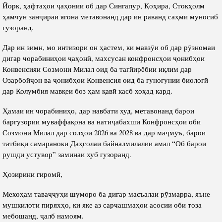
Йорк, ҳафтаҳои ҷаҳонии об дар Сингапур, Қоҳира, Стокҳолм
ҳамчун занҷираи ягона метавонанд дар ин раванд саҳми муносиб
гузоранд.
Дар ин зимн, мо интизори он ҳастем, ки мавзӯи об дар рӯзномаи
дигар чорабиниҳои ҷаҳонӣ, махсусан конфронсҳои ҷонибҳои
Конвенсияи Созмони Милал оид ба тағйирёбии иқлим дар
Озарбойҷон ва ҷонибҳои Конвенсия оид ба гуногунии биологӣ
дар Колумбия мавқеи боз ҳам қавӣ касб хоҳад кард.
Ҳамаи ин чорабиниҳо, дар навбати худ, метавонанд барои
баргузории муваффақона ва натиҷабахши Конфронсҳои оби
Созмони Милал дар солҳои 2026 ва 2028 ва дар маҷмӯъ, барои
татбиқи самараноки Даҳсолаи байналмилалии амал “Об барои
рушди устувор” заминаи хуб гузоранд.
Ҳозирини гиромӣ,
Мехоҳам таваҷҷуҳи шуморо ба дигар масъалаи рӯзмарра, яъне
мушкилоти пиряхҳо, ки яке аз сарчашмаҳои асосии оби тоза
мебошанд, ҷалб намоям.