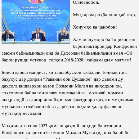
Олиҷанобон,
Салоҳият
Сохтори Институт
Тарҷумаи ҳол
Роҳбарон ва кормандон
Муҳтарам роҳбарони ҳайатҳо,
Китобҳо
Таърихи роҳбарон
Хонумҳо ва ҷанобон!
Мақолаҳо
Ҳамаи шуморо ба Тоҷикистон
Хадамоти матбуот
барои иштирок дар Конфронси
сеюми байналмилалӣ оид ба Даҳсолаи байналмилалии амал «Об
барои рушди устувор, солҳои 2018-2028» хайрамақдам мегӯям!
ПРЕЗИДЕНТИ ҶУМҲУРИИ ТОҶИКИСТОН
Боиси қаноатмандист, ки ташаббусҳои глобалии Тоҷикистон,
бахусус дар доираи “Раванди оби Душанбе” дар давоми ду
даҳсола кишварҳои аъзои Созмони Милал ва ниҳодҳои он,
сохторҳои байналмилаливу минтақавӣ ва молиявӣ, ҷомеаи
шаҳрвандӣ ва дигар ҷонибҳои манфиатдорро ҷиҳати муҳокимаи
мушкилоти глобалии об ва дарёфти роҳҳои ҳаллу фасли он
муттаҳид месозанд.
Моҳи марти соли 2023 ҷомеаи ҷаҳонӣ шоҳиди баргузории
Конфронси таърихии Созмони Милали Муттаҳид оид ба об бо
ҳамраисии Тоҷикистон ва Шоҳигарии Нидерланд гардид, ки он