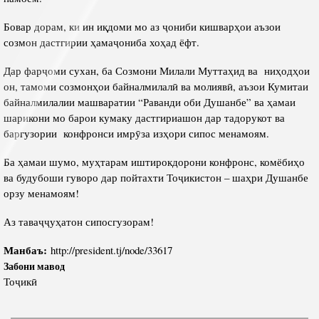
Бовар дорам, ки ин иқдоми мо аз ҷониби кишварҳои аъзои
созмон дастгирии ҳамаҷониба хоҳад ёфт.
Дар фарҷоми сухан, ба Созмони Милали Муттаҳид ва ниҳодҳои
он, тамоми созмонҳои байналмилалӣ ва молиявӣ, аъзои Кумитаи
байналмилалии машваратии “Раванди оби Душанбе” ва ҳамаи
шарикони мо барои кумаку дастгириашон дар тадорукот ва
баргузории конфронси имрӯза изҳори сипос менамоям.
Ба ҳамаи шумо, муҳтарам иштирокдорони конфронс, комёбиҳо
ва будубоши гуворо дар пойтахти Тоҷикистон – шаҳри Душанбе
орзу менамоям!
Аз таваҷҷуҳатон сипосгузорам!
Манбаъ:
http://president.tj/node/33617
Забони мавод
Тоҷикӣ