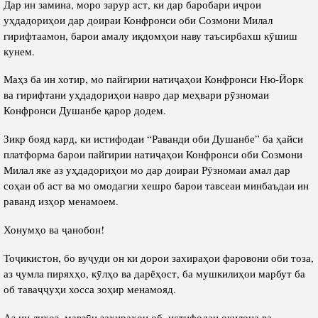
Дар ин замина, моро зарур аст, ки дар баробари иҷрои
уҳдадориҳои дар доираи Конфронси оби Созмони Милал
гирифтаамон, барои амалу иқдомҳои наву таъсирбахш кӯшиш
кунем.
Маҳз ба ин хотир, мо пайгирии натиҷаҳои Конфронси Ню-Йорк
ва гирифтани уҳдадориҳои навро дар меҳвари рӯзномаи
Конфронси Душанбе қарор додем.
Зикр бояд кард, ки истифодаи “Раванди оби Душанбе” ба ҳайси
платформа барои пайгирии натиҷаҳои Конфронси оби Созмони
Милал яке аз уҳдадориҳои мо дар доираи Рӯзномаи амал дар
соҳаи об аст ва мо омодагии хешро барои тавсеаи минбаъдаи ин
раванд изҳор менамоем.
Хонумҳо ва ҷанобон!
Тоҷикистон, бо вуҷуди он ки дорои захираҳои фаровони оби тоза,
аз ҷумла пиряхҳо, кӯлҳо ва дарёҳост, ба мушкилиҳои марбут ба
об таваҷҷуҳи хосса зоҳир менамояд.
Аз ин лиҳоз, мавзӯи захираҳои об, истифодаи оқилона ва