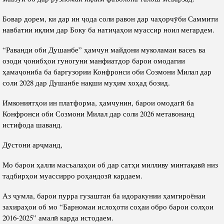
Бовар дорем, ки дар ин ҷода соли равон дар чаҳорчӯби Саммити
навбатии иқлим дар Боку ба натиҷаҳои муассир ноил мегардем.
“Раванди оби Душанбе” ҳамчун майдони муколамаи васеъ ва
озоди ҷонибҳои гуногуни манфиатдор барои омодагии
ҳамаҷониба ба баргузории Конфронси оби Созмони Милал дар
соли 2028 дар Душанбе нақши муҳим хоҳад бозид.
Имкониятҳои ин платформа, ҳамчунин, барои омодагӣ ба
Конфронси оби Созмони Милал дар соли 2026 метавонанд
истифода шаванд.
Дӯстони арҷманд,
Мо барои ҳалли масъалаҳои об дар сатҳи милливу минтақавӣ низ
тадбирҳои муассирро роҳандозӣ кардаем.
Аз ҷумла, барои пурра гузаштан ба идоракунии ҳамгироёнаи
захираҳои об мо “Барномаи ислоҳоти соҳаи обро барои солҳои
2016-2025” амалӣ карда истодаем.