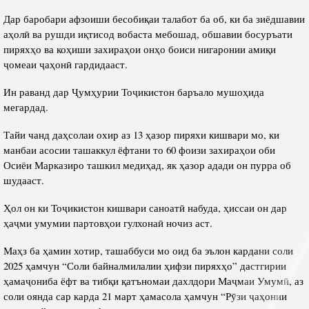
Дар баробари афзоиши бесобиқаи талабот ба об, ки ба зиёдшавии
аҳолӣ ва рушди иқтисод вобаста мебошад, обшавии босуръати
пиряхҳо ва коҳиши захираҳои онҳо боиси нигаронии амиқи
ҷомеаи ҷаҳонӣ гардидааст.
Ин раванд дар Ҷумҳурии Тоҷикистон баръало мушоҳида
мегардад.
Тайи чанд даҳсолаи охир аз 13 ҳазор пиряхи кишвари мо, ки
манбаи асосии ташаккул ёфтани то 60 фоизи захираҳои оби
Осиёи Марказиро ташкил медиҳад, як ҳазор адади он пурра об
шудааст.
Ҳол он ки Тоҷикистон кишвари саноатӣ набуда, ҳиссаи он дар
ҳаҷми умумии партовҳои гулхонаӣ ночиз аст.
Маҳз ба ҳамин хотир, ташаббуси мо оид ба эълон кардани соли
2025 ҳамчун “Соли байналмилалии ҳифзи пиряхҳо” дастгирии
ҳамаҷониба ёфт ва тибқи қатъномаи дахлдори Маҷмаи Умумӣ, аз
соли оянда сар карда 21 март ҳамасола ҳамчун “Рӯзи ҷаҳонии