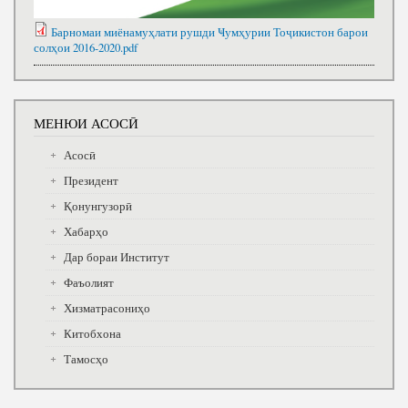
Барномаи миёнамуҳлати рушди Ҹумҳурии Тоҷикистон барои
солҳои 2016-2020.pdf
МЕНЮИ АСОСӢ
Асосӣ
Президент
Қонунгузорӣ
Хабарҳо
Дар бораи Институт
Фаъолият
Хизматрасониҳо
Китобхона
Тамосҳо