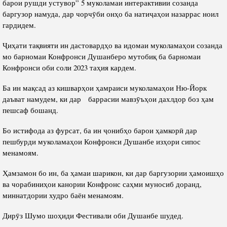
барои рушди устувор” 5 муколамаи интерактивии созанда
баргузор намуда, дар чорчӯби онҳо ба натиҷаҳои назаррас ноил
гардидем.
Ҷиҳати тақвияти ин дастовардҳо ва идомаи муколамаҳои созанда
мо барномаи Конфронси Душанберо мутобиқ ба барномаи
Конфронси оби соли 2023 таҳия кардем.
Ба ин мақсад аз кишварҳои ҳамраиси муколамаҳои Ню-Йорк
даъват намудем, ки дар баррасии мавзӯъҳои дахлдор боз ҳам
пешсаф бошанд.
Бо истифода аз фурсат, ба ин ҷонибҳо барои ҳамкорӣ дар
пешбурди муколамаҳои Конфронси Душанбе изҳори сипос
менамоям.
Ҳамзамон бо ин, ба ҳамаи шарикон, ки дар баргузории ҳамоишҳо
ва чорабиниҳои канории Конфронс саҳми муносиб доранд,
миннатдории худро баён менамоям.
Дирӯз Шумо шоҳиди Фестивали оби Душанбе шудед.