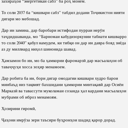
захираҳои “энергетикаи сабз” ба роҳ монем.
То соли 2037 ба “кишвари сабз” табдил додани Тоҷикистон нияти
дигари мо мебошад.
Дар ин замина, дар баробари истифодаи пурраи нерӯи
таҷдидшаванда, мо “Барномаи кабудизоркунии табиати кишварро
то соли 2040” қабул намудем, ки тибқи он дар ин давра бояд зиёда
аз ду миллиард ниҳол шинонида шавад.
Ҳамзамон бо ин, мо ба ҳамкории фаромарзӣ дар масъалаҳои об
таваҷҷуҳи хосса зоҳир менамоем.
Дар робита ба ин, бори дигар омодагии кишвари худро барои
минбаъд низ тақвият бахшидани ҳамкории минтақавӣ дар Осиёи
Марказӣ ва тавассути муколамаи созанда ҳал кардани масъалаҳои
мубрами об иброз менамоям.
Ҳозирини гиромӣ,
Ҷаҳони имрӯза зери таъсири буҳронҳои шадид қарор дорад.