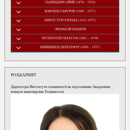
САДРИДДИН АЙНӢ (1878 – 1954)
БОБОҶОН ҒАФУРОВ (1909 – 1977)
МИРЗО ТУРСУНЗОДА (1911-1977)
ЭМОМАЛӢ РАҲМОН
НУСРАТУЛЛО МАХСУМ (1881 – 1938)
ШИРИНШОҲ ШОҲТЕМУР (1899 – 1937)
РОҲБАРИЯТ
Директори Институти хокшиносӣ ва агрохимияи Академияи
илмҳои кишоварзии Тоҷикистон