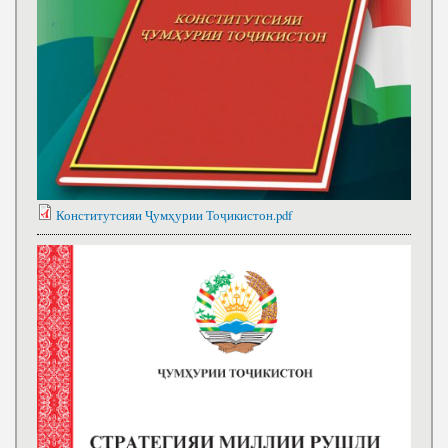
Конститутсияи Ҷумҳурии Тоҷикистон.pdf