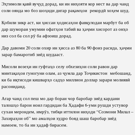
Эҳтимоли қавӣ вуҷуд дорад, ки ин ниҳояти кор нест ва дар чанд
соли оянда мо боз шоҳиди дигар рақамҳои рекордӣ хоҳем шуд.
Қобили зикр аст, ки ҳиссаи ҳодисаҳои фавқулодаи марбут ба об
дар шумораи умумии офатҳои табиӣ ва ҳаҷми хисорот аз онҳо
низ сол ба сол рӯ ба афзоиш дорад.
Дар давоми 20 соли охир ин ҳисса аз 80 ба 90 фоиз расида, ҳаҷми
зарар бамаротиб зиёд шудааст.
Мисоли возеҳи ин гуфтаҳо селу обхезиҳои соли равон дар
минтақаҳои гуногуни олам, аз ҷумла дар Тоҷикистон мебошанд,
ки ба иқтисоди кишварҳо садҳо миллион доллар зарари молиявӣ
расониданд.
Агар чанд сол пеш мо дар бораи чор баробар зиёд кардани
талошҳо барои ноил гардидан ба Ҳадафи 6-уми рушди устувор
сухан мерондем, имрӯз, тибқи иттилои ниҳоди “Созмони Милал –
Захираҳои об” мо амалҳои худро бояд шаш баробар зиёд
намоем, то ба ин ҳадаф бирасем.