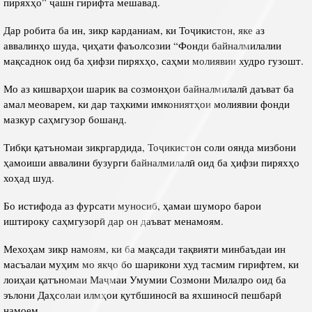
пиряхҳо” ҷашн гирифта мешавад.
Дар робита ба ин, зикр карданиам, ки Тоҷикистон, яке аз
аввалинҳо шуда, ҷиҳати фаъолсозии “Фонди байналмилалии
мақсаднок оид ба ҳифзи пиряхҳо, саҳми молиявии худро гузошт.
Мо аз кишварҳои шарик ва созмонҳои байналмилалӣ даъват ба
амал меоварем, ки дар таҳкими имкониятҳои молиявии фонди
мазкур саҳмгузор бошанд.
Тибқи қатъномаи зикргардида, Тоҷикистон соли оянда мизбони
ҳамоиши аввалини бузурги байналмилалӣ оид ба ҳифзи пиряхҳо
хоҳад шуд.
Бо истифода аз фурсати муносиб, ҳамаи шуморо барои
иштироку саҳмгузорӣ дар он даъват менамоям.
Мехоҳам зикр намоям, ки ба мақсади тақвияти минбаъдаи ин
масъалаи муҳим мо якҷо бо шарикони худ тасмим гирифтем, ки
лоиҳаи қатъномаи Маҷмаи Умумии Созмони Милалро оид ба
эълони Даҳсолаи илмҳои қутбшиносӣ ва яхшиносӣ пешбарӣ
намоем.