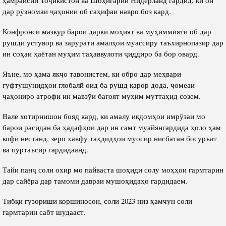
дар рӯзномаи ҷаҳонии об саҳифаи навро боз кард.
Конфронси мазкур барои дарки моҳият ва муҳиммияти об дар
рушди устувор ва зарурати амалҳои муассиру таъхирнопазир дар
ин соҳаи ҳаётан муҳим таҳаввулоти ҷиддиро ба бор овард.
Яъне, мо ҳама якҷо тавонистем, ки обро дар меҳвари
гуфтушунидҳои глобалӣ оид ба рушд қарор дода, ҷомеаи
ҷаҳониро атрофи ин мавзӯи бағоят муҳим муттаҳид созем.
Вале хотирнишон бояд кард, ки амалу иқдомҳои имрӯзаи мо
барои расидан ба ҳадафҳои дар ин самт муайянгардида ҳоло ҳам
кофӣ нестанд, зеро хавфу таҳдидҳои муосир нисбатан босуръат
ва пуртаъсир гардидаанд.
Тайи панҷ соли охир мо пайваста шоҳиди солу моҳҳои гармтарин
дар сайёра дар тамоми давраи мушоҳидаҳо гардидаем.
Тибқи гузориши коршиносон, соли 2023 низ ҳамчун соли
гармтарин сабт шудааст.