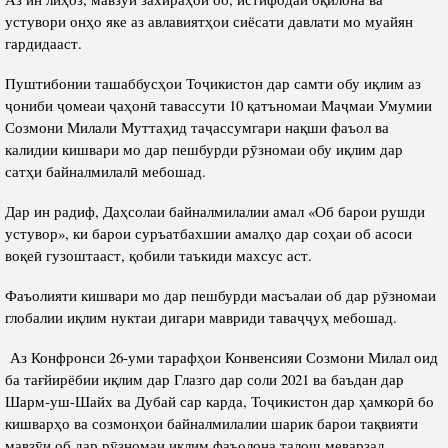
устувори онҳо яке аз авлавиятҳои сиёсати давлати мо муайян
гардидааст.
Пуштибонии ташаббусҳои Тоҷикистон дар самти обу иқлим аз
ҷониби ҷомеаи ҷаҳонӣ тавассути 10 қатъномаи Маҷмаи Умумии
Созмони Милали Муттаҳид таҷассумгари нақши фаъол ва
калидии кишвари мо дар пешбурди рӯзномаи обу иқлим дар
сатҳи байналмилалӣ мебошад.
Дар ин радиф, Даҳсолаи байналмилалии амал «Об барои рушди
устувор», ки барои суръатбахшии амалҳо дар соҳаи об асоси
воқеӣ гузоштааст, қобили таъкиди махсус аст.
Фаъолияти кишвари мо дар пешбурди масъалаи об дар рӯзномаи
глобалии иқлим нуктаи дигари мавриди таваҷҷуҳ мебошад.
Аз Конфронси 26-уми тарафҳои Конвенсияи Созмони Милал оид
ба тағйирёбии иқлим дар Глазго дар соли 2021 ва баъдан дар
Шарм-уш-Шайх ва Дубай сар карда, Тоҷикистон дар ҳамкорӣ бо
кишварҳо ва созмонҳои байналмилалии шарик барои тақвияти
мавзӯи об дар рӯзномаи иқлим фаъолона талош меварзад.