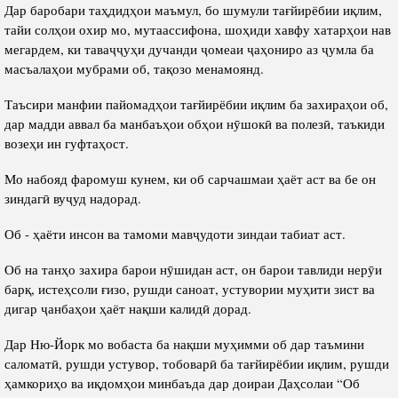
Дар баробари таҳдидҳои маъмул, бо шумули тағйирёбии иқлим,
тайи солҳои охир мо, мутаассифона, шоҳиди хавфу хатарҳои нав
мегардем, ки таваҷҷуҳи дучанди ҷомеаи ҷаҳониро аз ҷумла ба
масъалаҳои мубрами об, тақозо менамоянд.
Таъсири манфии пайомадҳои тағйирёбии иқлим ба захираҳои об,
дар мадди аввал ба манбаъҳои обҳои нӯшокӣ ва полезӣ, таъкиди
возеҳи ин гуфтаҳост.
Мо набояд фаромуш кунем, ки об сарчашмаи ҳаёт аст ва бе он
зиндагӣ вуҷуд надорад.
Об - ҳаёти инсон ва тамоми мавҷудоти зиндаи табиат аст.
Об на танҳо захира барои нӯшидан аст, он барои тавлиди нерӯи
барқ, истеҳсоли ғизо, рушди саноат, устувории муҳити зист ва
дигар ҷанбаҳои ҳаёт нақши калидӣ дорад.
Дар Ню-Йорк мо вобаста ба нақши муҳимми об дар таъмини
саломатӣ, рушди устувор, тобоварӣ ба тағйирёбии иқлим, рушди
ҳамкориҳо ва иқдомҳои минбаъда дар доираи Даҳсолаи “Об