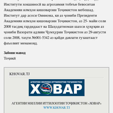
Институти хокшиносӣ ва агрохимия тобеъи бевоситаи
Академияи илмҳои кишоварзии Тоҷикистон мебошад.
Институт дар асоси Оиннома, ки аз ҷониби Президенти
Академияи илмҳои кишоварзии Тоҷикистон, аз 25- майи соли
2008 тасдиқ гардидааст ва Шаҳодатномаи шахси ҳуқуқии аз
ҷониби Вазорати адлияи Ҷумҳурии Тоҷикистон аз 29-августи
соли 2008, таҳти №001-5342 аз қайди давлати гузаштааст
фаъолият менамояд.
Забони мавод
Тоҷикӣ
KHOVAR.TJ
АГЕНТИИ МИЛЛИИ ИТТИЛООТИИ ТОҶИКИСТОН «ХОВАР»
WWW.KHOVAR.TJ