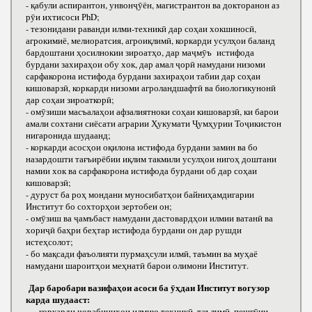
- қабули аспирантон, унвонҷӯён, магистрантон ва докторанон аз
рӯи ихтисоси РhD;
- тезонидани раванди илми-техникӣ дар соҳаи хокшиносӣ,
агрокимиё, мелиоратсия, агроиқлимӣ, коркарди усулҳои баланд
бардоштани ҳосилнокии зироатҳо, дар маҷмӯъ истифода
бурдани захираҳои обу хок, дар амал ҷорӣ намудани низоми
сарфакорона истифода бурдани захираҳои табии дар соҳаи
кишоварзӣ, коркарди низоми агроландшафтӣ ва биологикунонӣ
дар соҳаи зироаткорӣ;
- омӯзиши масъалаҳои афзалиятноки соҳаи кишоварзӣ, ки барои
амали сохтани сиёсати аграрии Ҳукумати Ҷумҳурии Тоҷикистон
нигаронида шудаанд;
- коркарди асосҳои оқилона истифода бурдани замин ва бо
назардошти тағъирёбии иқлим такмили усулҳои нигоҳ доштани
намии хок ва сарфакорона истифода бурдани об дар соҳаи
кишоварзӣ;
- дуруст ба роҳ мондани муносибатҳои байниҳамдигарии
Институт бо сохторҳои зертобеи он;
- омӯзиш ва ҷамъбаст намудани дастовардҳои илмии ватанӣ ва
хориҷӣ баҳри беҳтар истифода бурдани он дар рушди
истеҳсолот;
- бо мақсади фаъолияти пурмаҳсули илмӣ, таъмин ва муҳаё
намудани шароитҳои меҳнатӣ барои олимони Институт.
Дар баробари вазифаҳои асоси ба ӯҳдаи Институт вогузор
карда шудааст:
- коркарди чорабиниҳои илмию техникӣ, таълимӣ, пешгӯии