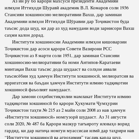
Аз ин рў бо ќарори махсуси президенти Академияи
Салоҳият
Сохтори Институт
илмҳои Иттиҳоди Шуравӣ академик В.Л. Комаров соли 1936
Тарҷумаи ҳол
Роҳбарон ва кормандон
Стансияи хокшиносию мелиоративии Вахш, дар заминаи
Академияи илмҳои Иттиҳоди Шӯравии дар Тоҷикистон буда
Китобҳо
Таърихи роҳбарон
таъсис дода шуд, ки дар аз худ намудани води зарнисори Вахш
Мақолаҳо
саҳми калон дорад.
Институти хокшиносии Академияи илмҳои кишоварзии
Хадамоти матбуот
Тоҷикистон дар асоси қарори Совети Вазирони РСС
Тоҷикистон аз 8 марти соли 1951, дар заминаи Стансияи
хокшиносию-мелиоративии ба номи Антипов-Каратаеви
ПРЕЗИДЕНТИ ҶУМҲУРИИ ТОҶИКИСТОН
минтақаи Вахш таъсис дода шудааст ва солҳои аввали
таъсисёбии худ ҳамчун Институти хокшиносӣ, мелиоратсия ва
ирригатсия ва баъдан ҳамчун Институти илмию тадқиқотии
хокшиносӣ фаъолият намудааст.
Дар замони соҳибистиқлолии мамлакат Институти илмию
тадқиқотии хокшиносӣ бо қарори Ҳукумати Ҷумҳурии
Тоҷикистон таҳти № 215 аз 2 майи соли 2008 аз нав ҳамчун
«Институти хокшиносӣ» номгузорӣ шудааст. Аз 31 августи
соли 2020, № 487 ба Қарори мазкур тағъироту иловаҳо ворид
гардид, ки дар натиҷа номгуи муассисаи илмӣ дар таҳрири нав
“Институти хокшиносӣ ва агрохимия” тасдиқ карда шуд.