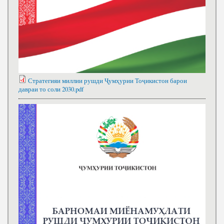
Стратегияи миллии рушди Ҷумҳурии Тоҷикистон барои
давраи то соли 2030.pdf