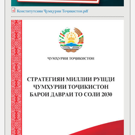
Конститутсияи Ҷумҳурии Тоҷикистон.pdf