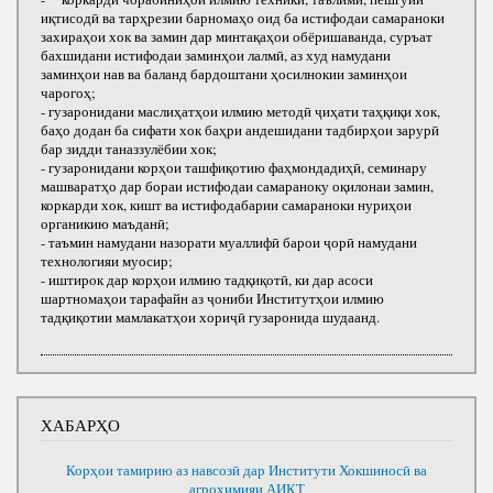
иқтисодӣ ва тарҳрезии барномаҳо оид ба истифодаи самараноки
захираҳои хок ва замин дар минтақаҳои обёришаванда, суръат
бахшидани истифодаи заминҳои лалмӣ, аз худ намудани
заминҳои нав ва баланд бардоштани ҳосилнокии заминҳои
чарогоҳ;
- гузаронидани маслиҳатҳои илмию методӣ ҷиҳати таҳқиқи хок,
баҳо додан ба сифати хок баҳри андешидани тадбирҳои зарурӣ
бар зидди таназзулёбии хок;
- гузаронидани корҳои ташфиқотию фаҳмондадиҳӣ, семинару
машваратҳо дар бораи истифодаи самараноку оқилонаи замин,
коркарди хок, кишт ва истифодабарии самараноки нуриҳои
органикию маъданӣ;
- таъмин намудани назорати муаллифӣ барои ҷорӣ намудани
технологияи муосир;
- иштирок дар корҳои илмию тадқиқотӣ, ки дар асоси
шартномаҳои тарафайн аз ҷониби Институтҳои илмию
тадқиқотии мамлакатҳои хориҷӣ гузаронида шудаанд.
ХАБАРҲО
Корҳои тамирию аз навсозӣ дар Институти Хокшиносӣ ва
агрохимияи АИКТ