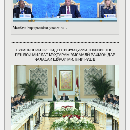
Манбаъ:
http://president.tj/node/33617
СУХАНРОНИИ ПРЕЗИДЕНТИ ҶУМҲУРИИ ТОҶИКИСТОН,
ПЕШВОИ МИЛЛАТ МУҲТАРАМ ЭМОМАЛӢ РАҲМОН ДАР
ҶАЛАСАИ ШӮРОИ МИЛЛИИ РУШД