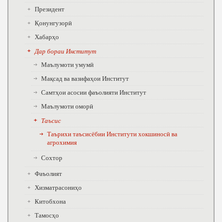
Президент
Қонунгузорӣ
Хабарҳо
Дар бораи Институт
Маълумоти умумӣ
Мақсад ва вазифаҳои Институт
Самтҳои асосии фаъолияти Институт
Маълумоти оморӣ
Таъсис
Таърихи таъсисёбии Институти хокшиносӣ ва
агрохимия
Сохтор
Фаъолият
Хизматрасониҳо
Китобхона
Тамосҳо