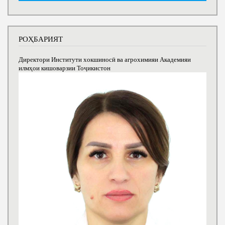
РОҲБАРИЯТ
Директори Институти хокшиносӣ ва агрохимияи Академияи
илмҳои кишоварзии Тоҷикистон