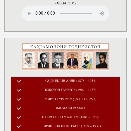
«ХОВАР FM»
САДРИДДИН АЙНӢ (1878 – 1954)
БОБОҶОН ҒАФУРОВ (1909 – 1977)
МИРЗО ТУРСУНЗОДА (1911-1977)
ЭМОМАЛӢ РАҲМОН
НУСРАТУЛЛО МАХСУМ (1881 – 1938)
ШИРИНШОҲ ШОҲТЕМУР (1899 – 1937)