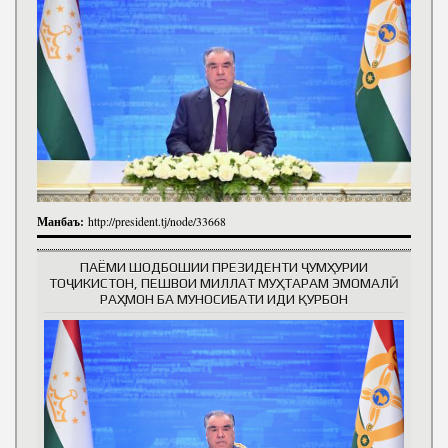
Манбаъ:
http://president.tj/node/33668
ПАЁМИ ШОДБОШИИ ПРЕЗИДЕНТИ ҶУМҲУРИИ
ТОҶИКИСТОН, ПЕШВОИ МИЛЛАТ МУҲТАРАМ ЭМОМАЛӢ
РАҲМОН БА МУНОСИБАТИ ИДИ ҚУРБОН