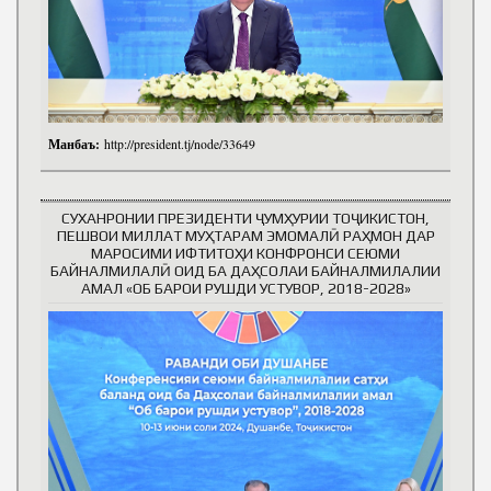
Манбаъ:
http://president.tj/node/33649
СУХАНРОНИИ ПРЕЗИДЕНТИ ҶУМҲУРИИ ТОҶИКИСТОН,
ПЕШВОИ МИЛЛАТ МУҲТАРАМ ЭМОМАЛӢ РАҲМОН ДАР
МАРОСИМИ ИФТИТОҲИ КОНФРОНСИ СЕЮМИ
БАЙНАЛМИЛАЛӢ ОИД БА ДАҲСОЛАИ БАЙНАЛМИЛАЛИИ
АМАЛ «ОБ БАРОИ РУШДИ УСТУВОР, 2018-2028»