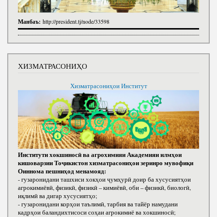
Манбаъ:
http://president.tj/node/33598
ХИЗМАТРАСОНИҲО
Хизматрасониҳои Институт
Институти хокшиносӣ ва агрохимияи Академияи илмҳои
кишоварзии Тоҷикистон хизматрасониҳои зеринро мувофиқи
Оиннома пешниҳод менамояд:
- гузаронидани ташхиси хокҳои ҷумҳурӣ доир ба хусусиятҳои
агрокимиёвӣ, физикӣ, физикӣ – кимиёвӣ, оби – физикӣ, биологӣ,
иқлимӣ ва дигар хусусиятҳо;
- гузаронидани корҳои таълимӣ, тарбия ва тайёр намудани
кадрҳои баландихтисоси соҳаи агрокимиё ва хокшиносӣ;