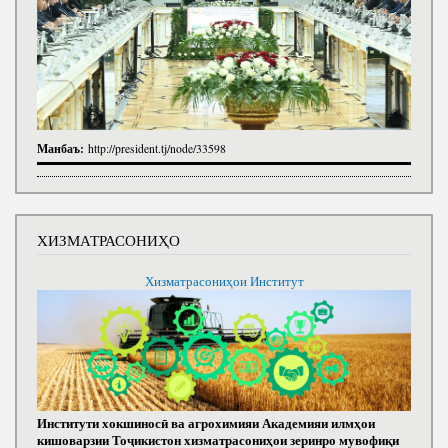
Манбаъ:
http://president.tj/node/33598
ХИЗМАТРАСОНИҲО
Хизматрасониҳои Институт
Институти хокшиносӣ ва агрохимияи Академияи илмҳои
кишоварзии Тоҷикистон хизматрасониҳои зеринро мувофиқи