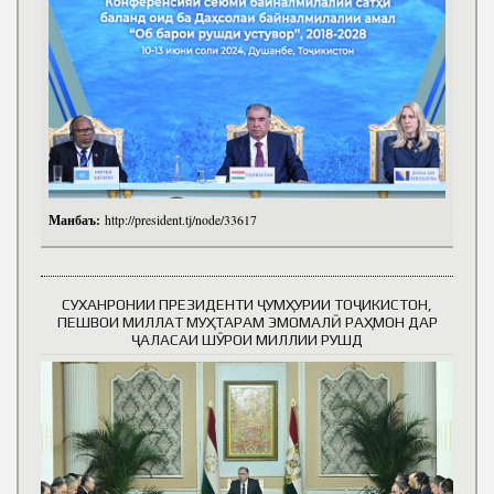
Манбаъ:
http://president.tj/node/33617
СУХАНРОНИИ ПРЕЗИДЕНТИ ҶУМҲУРИИ ТОҶИКИСТОН,
ПЕШВОИ МИЛЛАТ МУҲТАРАМ ЭМОМАЛӢ РАҲМОН ДАР
ҶАЛАСАИ ШӮРОИ МИЛЛИИ РУШД