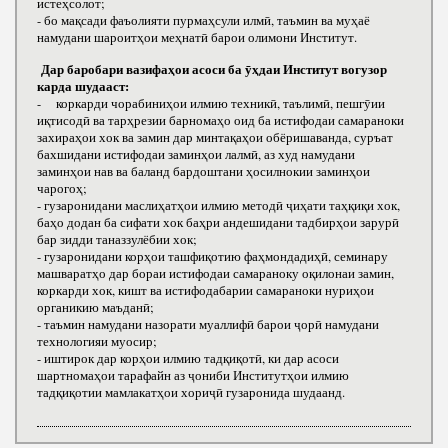
истеҳсолот;
- бо мақсади фаъолияти пурмаҳсули илмӣ, таъмин ва муҳаё
намудани шароитҳои меҳнатӣ барои олимони Институт.
Дар баробари вазифаҳои асоси ба ӯҳдаи Институт вогузор
карда шудааст:
- коркарди чорабиниҳои илмию техникӣ, таълимӣ, пешгӯии
иқтисодӣ ва тарҳрезии барномаҳо оид ба истифодаи самараноки
захираҳои хок ва замин дар минтақаҳои обёришаванда, суръат
бахшидани истифодаи заминҳои лалмӣ, аз худ намудани
заминҳои нав ва баланд бардоштани ҳосилнокии заминҳои
чарогоҳ;
- гузаронидани маслиҳатҳои илмию методӣ ҷиҳати таҳқиқи хок,
баҳо додан ба сифати хок баҳри андешидани тадбирҳои зарурӣ
бар зидди таназзулёбии хок;
- гузаронидани корҳои ташфиқотию фаҳмондадиҳӣ, семинару
машваратҳо дар бораи истифодаи самараноку оқилонаи замин,
коркарди хок, кишт ва истифодабарии самараноки нуриҳои
органикию маъданӣ;
- таъмин намудани назорати муаллифӣ барои ҷорӣ намудани
технологияи муосир;
- иштирок дар корҳои илмию тадқиқотӣ, ки дар асоси
шартномаҳои тарафайн аз ҷониби Институтҳои илмию
тадқиқотии мамлакатҳои хориҷӣ гузаронида шудаанд.