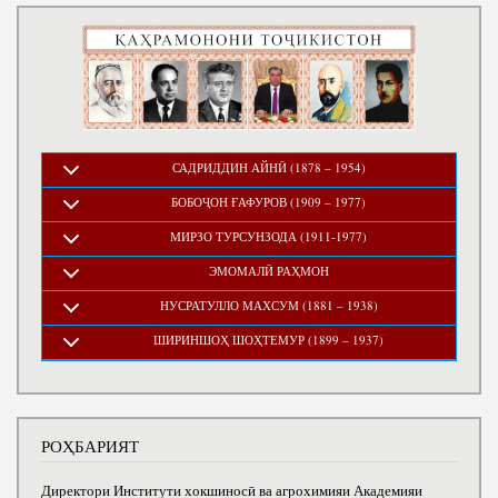
САДРИДДИН АЙНӢ (1878 – 1954)
БОБОҶОН ҒАФУРОВ (1909 – 1977)
МИРЗО ТУРСУНЗОДА (1911-1977)
ЭМОМАЛӢ РАҲМОН
НУСРАТУЛЛО МАХСУМ (1881 – 1938)
ШИРИНШОҲ ШОҲТЕМУР (1899 – 1937)
РОҲБАРИЯТ
Директори Институти хокшиносӣ ва агрохимияи Академияи