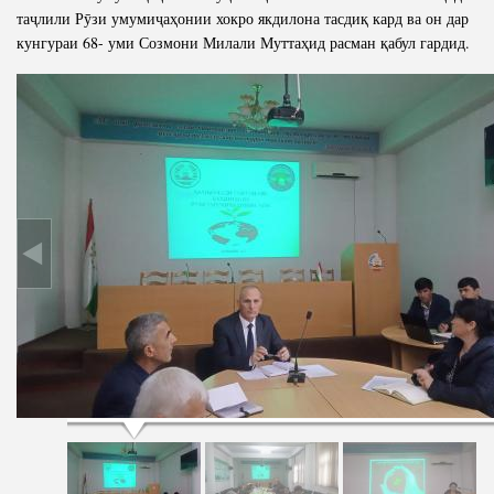
таҷлили Рӯзи умумиҷаҳонии хокро якдилона тасдиқ кард ва он дар
кунгураи 68- уми Созмони Милали Муттаҳид расман қабул гардид.