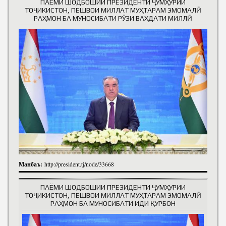
ПАЁМИ ШОДБОШИИ ПРЕЗИДЕНТИ ҶУМҲУРИИ
ТОҶИКИСТОН, ПЕШВОИ МИЛЛАТ МУҲТАРАМ ЭМОМАЛӢ
РАҲМОН БА МУНОСИБАТИ РӮЗИ ВАҲДАТИ МИЛЛӢ
Манбаъ:
http://president.tj/node/33668
ПАЁМИ ШОДБОШИИ ПРЕЗИДЕНТИ ҶУМҲУРИИ
ТОҶИКИСТОН, ПЕШВОИ МИЛЛАТ МУҲТАРАМ ЭМОМАЛӢ
РАҲМОН БА МУНОСИБАТИ ИДИ ҚУРБОН