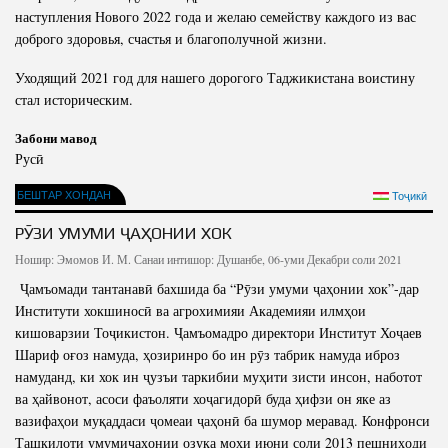
наступления Нового 2022 года и желаю семейству каждого из вас
доброго здоровья, счастья и благополучной жизни.
Уходящий 2021 год для нашего дорогого Таджикистана воистину
стал историческим.
Забони мавод
Русӣ
БЕШТАР ХОНДАН
Тоҷикӣ
РӮЗИ УМУМИ ҶАҲОНИИ ХОК
Ношир:
Эмомов И. М.
Санаи интишор: Душанбе, 06-уми Декабри соли 2021
Ҷамъомади тантанавӣ бахшида ба “Рӯзи умуми ҷаҳонии хок”-дар
Институти хокшиносӣ ва агрохимияи Академияи илмҳои
кишоварзии Тоҷикистон. Ҷамъомадро директори Институт Хоҷаев
Шариф оғоз намуда, ҳозиринро бо ин рӯз табрик намуда иброз
намуданд, ки хок ин ҷузъи таркибии муҳити зисти инсон, наботот
ва ҳайвонот, асоси фаъоляти хоҷагидорӣ буда ҳифзи он яке аз
вазифаҳои муқаддаси ҷомеаи ҷаҳонӣ ба шумор меравад. Конфронси
Ташкилоти умумиҷаҳонии озуқа моҳи июни соли 2013 пешниҳоди