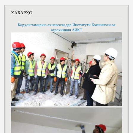
ХАБАРҲО
Корҳои тамирию аз навсозӣ дар Институти Хокшиносӣ ва
агрохимияи АИКТ