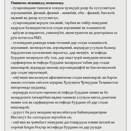
Оиннома пешниҳод менамояд:
- гузаронидани ташхиси хокҳои ҷумҳурӣ доир ба хусусиятҳои
агрокимиёвӣ, физикӣ, физикӣ – кимиёвӣ, оби – физикӣ, биологӣ,
иқлимӣ ва дигар хусусиятҳо;
- гузаронидани корҳои таълимӣ, тарбия ва тайёр намудани
кадрҳои баландихтисоси соҳаи агрокимиё ва хокшиносӣ;
- қабули аспирантон, унвонҷӯён, магистрантон ва докторанон аз
рӯи ихтисоси РhD;
- тезонидани раванди илми-техникӣ дар соҳаи хокшиносӣ,
агрокимиё, мелиоратсия, агроиқлимӣ, коркарди усулҳои баланд
бардоштани ҳосилнокии зироатҳо, дар маҷмӯъ истифода
бурдани захираҳои обу хок, дар амал ҷорӣ намудани низоми
сарфакорона истифода бурдани захираҳои табии дар соҳаи
кишоварзӣ, коркарди низоми агроландшафтӣ ва биологикунонӣ
дар соҳаи зироаткорӣ;
- омӯзиши масъалаҳои афзалиятноки соҳаи кишоварзӣ, ки барои
амали сохтани сиёсати аграрии Ҳукумати Ҷумҳурии Тоҷикистон
нигаронида шудаанд;
- коркарди асосҳои оқилона истифода бурдани замин ва бо
назардошти тағъирёбии иқлим такмили усулҳои нигоҳ доштани
намии хок ва сарфакорона истифода бурдани об дар соҳаи
кишоварзӣ;
- дуруст ба роҳ мондани муносибатҳои байниҳамдигарии
Институт бо сохторҳои зертобеи он;
- омӯзиш ва ҷамъбаст намудани дастовардҳои илмии ватанӣ ва
хориҷӣ баҳри беҳтар истифода бурдани он дар рушди