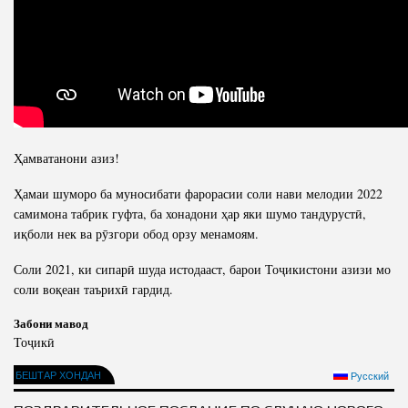
Салоҳият
Сохтори Институт
Тарҷумаи ҳол
Роҳбарон ва кормандон
Китобҳо
Таърихи роҳбарон
Мақолаҳо
Хадамоти матбуот
Ҳамватанони азиз!
ПРЕЗИДЕНТИ ҶУМҲУРИИ ТОҶИКИСТОН
Ҳамаи шуморо ба муносибати фарорасии соли нави мелодии 2022
самимона табрик гуфта, ба хонадони ҳар яки шумо тандурустӣ,
иқболи нек ва рӯзгори обод орзу менамоям.
Соли 2021, ки сипарӣ шуда истодааст, барои Тоҷикистони азизи мо
соли воқеан таърихӣ гардид.
Забони мавод
Тоҷикӣ
БЕШТАР ХОНДАН
Русский