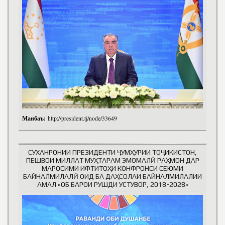
Манбаъ:
http://president.tj/node/33649
СУХАНРОНИИ ПРЕЗИДЕНТИ ҶУМҲУРИИ ТОҶИКИСТОН,
ПЕШВОИ МИЛЛАТ МУҲТАРАМ ЭМОМАЛӢ РАҲМОН ДАР
МАРОСИМИ ИФТИТОҲИ КОНФРОНСИ СЕЮМИ
БАЙНАЛМИЛАЛӢ ОИД БА ДАҲСОЛАИ БАЙНАЛМИЛАЛИИ
АМАЛ «ОБ БАРОИ РУШДИ УСТУВОР, 2018-2028»