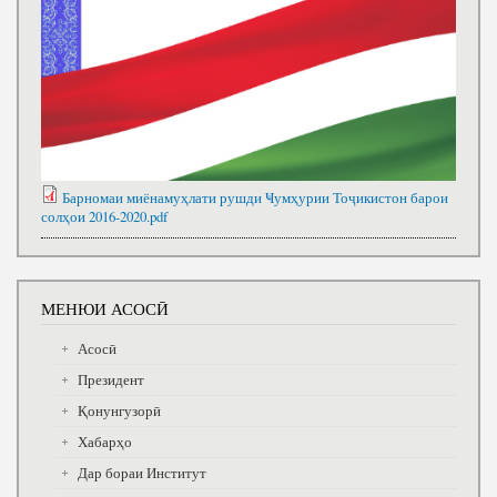
Барномаи миёнамуҳлати рушди Ҹумҳурии Тоҷикистон барои
солҳои 2016-2020.pdf
МЕНЮИ АСОСӢ
Асосӣ
Президент
Қонунгузорӣ
Хабарҳо
Дар бораи Институт