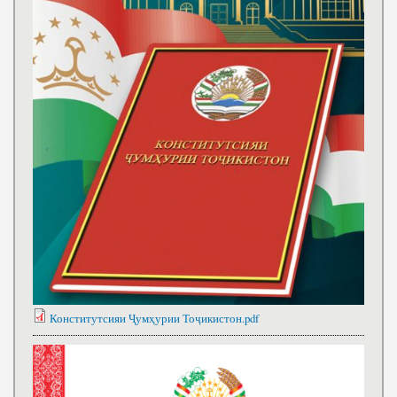
Конститутсияи Ҷумҳурии Тоҷикистон.pdf