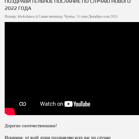
ПОЗДРАВИТЕЛЬНОЕ ПОСЛАНИЕ ПО СЛУЧАЮ НОВОГО
2022 ГОДА
Ношир:
khokshinos.tj
Санаи интишор: Ҷумъа, 31-уми Декабри соли 2021
Дорогие соотечественники!
Искренне, от всей души поздравляю всех вас по случаю