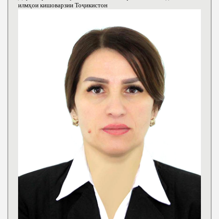
илмҳои кишоварзии Тоҷикистон