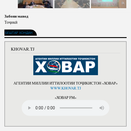
Забони мавод
Тоҷикӣ
БЕШТАР ХОНДАН
KHOVAR.TJ
АГЕНТИИ МИЛЛИИ ИТТИЛООТИИ ТОҶИКИСТОН «ХОВАР»
WWW.KHOVAR.TJ
«ХОВАР FM»