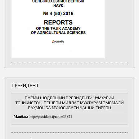
ПРЕЗИДЕНТ
ПАЁМИ ШОДБОШИИ ПРЕЗИДЕНТИ ҶУМҲУРИИ
ТОҶИКИСТОН, ПЕШВОИ МИЛЛАТ МУҲТАРАМ ЭМОМАЛӢ
РАҲМОН БА МУНОСИБАТИ ҶАШНИ ТИРГОН
Манбаъ:
http://president.tj/node/33674