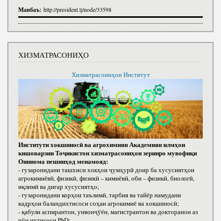
Манбаъ:
http://president.tj/node/33598
ХИЗМАТРАСОНИҲО
Хизматрасониҳои Институт
Институти хокшиносӣ ва агрохимияи Академияи илмҳои
кишоварзии Тоҷикистон хизматрасониҳои зеринро мувофиқи
Оиннома пешниҳод менамояд:
- гузаронидани ташхиси хокҳои ҷумҳурӣ доир ба хусусиятҳои
агрокимиёвӣ, физикӣ, физикӣ – кимиёвӣ, оби – физикӣ, биологӣ,
иқлимӣ ва дигар хусусиятҳо;
- гузаронидани корҳои таълимӣ, тарбия ва тайёр намудани
кадрҳои баландихтисоси соҳаи агрокимиё ва хокшиносӣ;
- қабули аспирантон, унвонҷӯён, магистрантон ва докторанон аз
рӯи ихтисоси РhD;