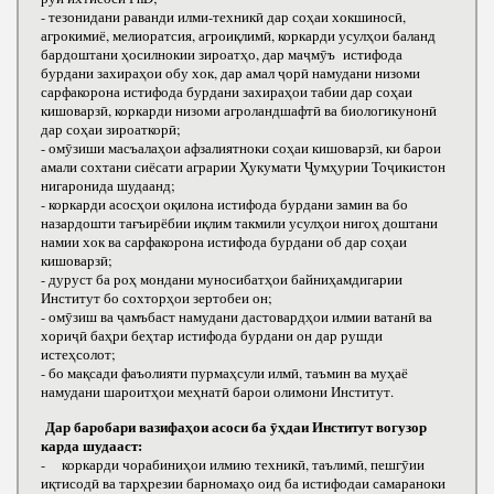
- тезонидани раванди илми-техникӣ дар соҳаи хокшиносӣ,
агрокимиё, мелиоратсия, агроиқлимӣ, коркарди усулҳои баланд
бардоштани ҳосилнокии зироатҳо, дар маҷмӯъ истифода
бурдани захираҳои обу хок, дар амал ҷорӣ намудани низоми
сарфакорона истифода бурдани захираҳои табии дар соҳаи
кишоварзӣ, коркарди низоми агроландшафтӣ ва биологикунонӣ
дар соҳаи зироаткорӣ;
- омӯзиши масъалаҳои афзалиятноки соҳаи кишоварзӣ, ки барои
амали сохтани сиёсати аграрии Ҳукумати Ҷумҳурии Тоҷикистон
нигаронида шудаанд;
- коркарди асосҳои оқилона истифода бурдани замин ва бо
назардошти тағъирёбии иқлим такмили усулҳои нигоҳ доштани
намии хок ва сарфакорона истифода бурдани об дар соҳаи
кишоварзӣ;
- дуруст ба роҳ мондани муносибатҳои байниҳамдигарии
Институт бо сохторҳои зертобеи он;
- омӯзиш ва ҷамъбаст намудани дастовардҳои илмии ватанӣ ва
хориҷӣ баҳри беҳтар истифода бурдани он дар рушди
истеҳсолот;
- бо мақсади фаъолияти пурмаҳсули илмӣ, таъмин ва муҳаё
намудани шароитҳои меҳнатӣ барои олимони Институт.
Дар баробари вазифаҳои асоси ба ӯҳдаи Институт вогузор
карда шудааст:
- коркарди чорабиниҳои илмию техникӣ, таълимӣ, пешгӯии
иқтисодӣ ва тарҳрезии барномаҳо оид ба истифодаи самараноки