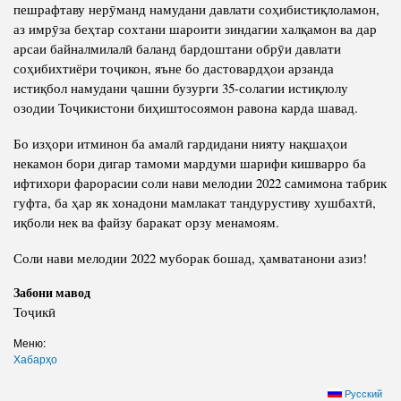
пешрафтаву нерӯманд намудани давлати соҳибистиқлоламон,
аз имрӯза беҳтар сохтани шароити зиндагии халқамон ва дар
арсаи байналмилалӣ баланд бардоштани обрӯи давлати
соҳибихтиёри тоҷикон, яъне бо дастовардҳои арзанда
истиқбол намудани ҷашни бузурги 35-солагии истиқлолу
озодии Тоҷикистони биҳиштосоямон равона карда шавад.
Бо изҳори итминон ба амалӣ гардидани нияту нақшаҳои
некамон бори дигар тамоми мардуми шарифи кишварро ба
ифтихори фарорасии соли нави мелодии 2022 самимона табрик
гуфта, ба ҳар як хонадони мамлакат тандурустиву хушбахтӣ,
иқболи нек ва файзу баракат орзу менамоям.
Соли нави мелодии 2022 муборак бошад, ҳамватанони азиз!
Забони мавод
Тоҷикӣ
Меню:
Хабарҳо
Русский