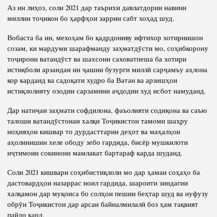
Аз ин лиҳоз, соли 2021 дар таърихи давлатдории навини
миллии тоҷикон бо ҳарфҳои заррин сабт хоҳад шуд.
Вобаста ба ин, мехоҳам бо қадрдониву ифтихор хотирнишон
созам, ки мардуми шарафманду заҳматдӯсти мо, соҳибкорону
тоҷирони ватандӯст ва шахсони саховатпеша ба хотири
истиқболи арзандаи ин ҷашни бузурги миллӣ сарҷамъу аҳлона
кор карданд ва садоқати худро ба Ватан ва арзишҳои
истиқлолияту озодии сарзамини аҷдодии худ исбот намуданд.
Дар натиҷаи заҳмати софдилона, фаъолияти содиқона ва саъю
талоши ватандӯстонаи халқи Тоҷикистон тамоми шаҳру
ноҳияҳои кишвар то дурдасттарин деҳот ва маҳалҳои
аҳолинишин хеле ободу зебо гардида, бисёр мушкилоти
иҷтимоии сокинони мамлакат бартараф карда шуданд.
Соли 2021 кишвари соҳибистиқлоли мо дар ҳамаи соҳаҳо ба
дастовардҳои назаррас ноил гардида, шароити зиндагии
халқамон дар муқоиса бо солҳои пешин беҳтар шуд ва нуфузу
обрӯи Тоҷикистон дар арсаи байналмилалӣ боз ҳам тақвият
пайдо кард.