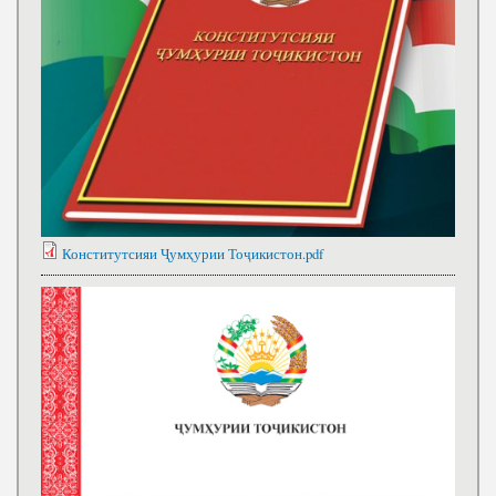
Конститутсияи Ҷумҳурии Тоҷикистон.pdf