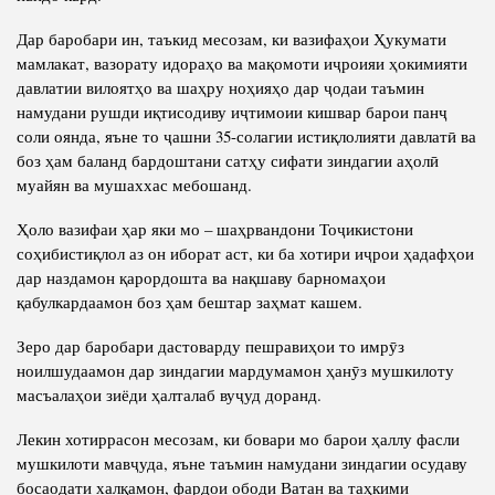
Дар баробари ин, таъкид месозам, ки вазифаҳои Ҳукумати
мамлакат, вазорату идораҳо ва мақомоти иҷроияи ҳокимияти
давлатии вилоятҳо ва шаҳру ноҳияҳо дар ҷодаи таъмин
намудани рушди иқтисодиву иҷтимоии кишвар барои панҷ
соли оянда, яъне то ҷашни 35-солагии истиқлолияти давлатӣ ва
боз ҳам баланд бардоштани сатҳу сифати зиндагии аҳолӣ
муайян ва мушаххас мебошанд.
Ҳоло вазифаи ҳар яки мо – шаҳрвандони Тоҷикистони
соҳибистиқлол аз он иборат аст, ки ба хотири иҷрои ҳадафҳои
дар наздамон қарордошта ва нақшаву барномаҳои
қабулкардаамон боз ҳам бештар заҳмат кашем.
Зеро дар баробари дастоварду пешравиҳои то имрӯз
ноилшудаамон дар зиндагии мардумамон ҳанӯз мушкилоту
масъалаҳои зиёди ҳалталаб вуҷуд доранд.
Лекин хотиррасон месозам, ки бовари мо барои ҳаллу фасли
мушкилоти мавҷуда, яъне таъмин намудани зиндагии осудаву
босаодати халқамон, фардои ободи Ватан ва таҳкими