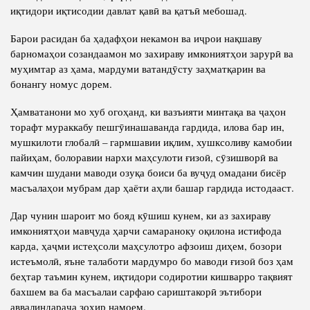
иқтидори иқтисодии давлат қавӣ ва қатъӣ мебошад.
Барои расидан ба ҳадафҳои некамон ва иҷрои нақшаву
барномаҳои созандаамон мо захираву имкониятҳои зарурӣ ва
муҳимтар аз ҳама, мардуми ватандӯсту заҳматқарин ва
бонангу номус дорем.
Ҳамватанони мо хуб огоҳанд, ки вазъияти минтақа ва ҷаҳон
торафт мураккабу пешгӯинашаванда гардида, илова бар ин,
мушкилоти глобалӣ – гармшавии иқлим, хушксоливу камобии
пайиҳам, болоравии нархи маҳсулоти ғизоӣ, сӯзишворӣ ва
камчин шудани маводи озуқа боиси ба вуҷуд омадани бисёр
масъалаҳои мубрам дар ҳаёти аҳли башар гардида истодааст.
Дар чунин шароит мо бояд кӯшиш кунем, ки аз захираву
имкониятҳои мавҷуда ҳарчи самараноку оқилона истифода
карда, ҳаҷми истеҳсоли маҳсулотро афзоиш диҳем, бозори
истеъмолӣ, яъне талаботи мардумро бо маводи ғизоӣ боз ҳам
беҳтар таъмин кунем, иқтидори содиротии кишварро тақвият
бахшем ва ба масъалаи сарфаю сариштакорӣ эътибори
аввалиндараҷа зоҳир намоем.