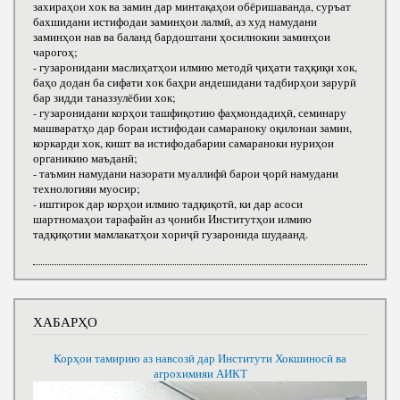
захираҳои хок ва замин дар минтақаҳои обёришаванда, суръат
бахшидани истифодаи заминҳои лалмӣ, аз худ намудани
заминҳои нав ва баланд бардоштани ҳосилнокии заминҳои
чарогоҳ;
- гузаронидани маслиҳатҳои илмию методӣ ҷиҳати таҳқиқи хок,
баҳо додан ба сифати хок баҳри андешидани тадбирҳои зарурӣ
бар зидди таназзулёбии хок;
- гузаронидани корҳои ташфиқотию фаҳмондадиҳӣ, семинару
машваратҳо дар бораи истифодаи самараноку оқилонаи замин,
коркарди хок, кишт ва истифодабарии самараноки нуриҳои
органикию маъданӣ;
- таъмин намудани назорати муаллифӣ барои ҷорӣ намудани
технологияи муосир;
- иштирок дар корҳои илмию тадқиқотӣ, ки дар асоси
шартномаҳои тарафайн аз ҷониби Институтҳои илмию
тадқиқотии мамлакатҳои хориҷӣ гузаронида шудаанд.
ХАБАРҲО
Корҳои тамирию аз навсозӣ дар Институти Хокшиносӣ ва
агрохимияи АИКТ