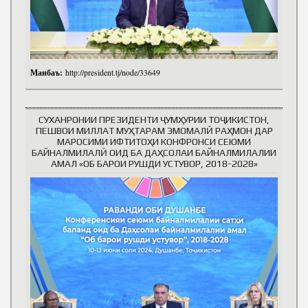
Манбаъ:
http://president.tj/node/33649
СУХАНРОНИИ ПРЕЗИДЕНТИ ҶУМҲУРИИ ТОҶИКИСТОН,
ПЕШВОИ МИЛЛАТ МУҲТАРАМ ЭМОМАЛӢ РАҲМОН ДАР
МАРОСИМИ ИФТИТОҲИ КОНФРОНСИ СЕЮМИ
БАЙНАЛМИЛАЛӢ ОИД БА ДАҲСОЛАИ БАЙНАЛМИЛАЛИИ
АМАЛ «ОБ БАРОИ РУШДИ УСТУВОР, 2018-2028»