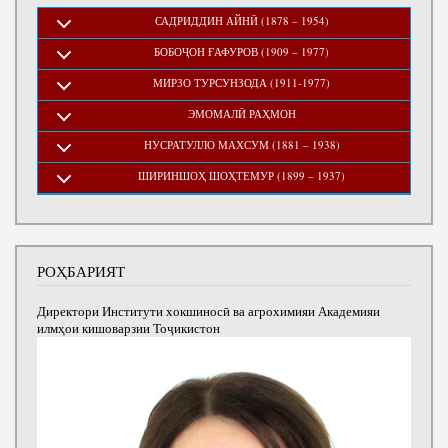
САДРИДДИН АЙНӢ (1878 – 1954)
БОБОҶОН ҒАФУРОВ (1909 – 1977)
МИРЗО ТУРСУНЗОДА (1911-1977)
ЭМОМАЛӢ РАҲМОН
НУСРАТУЛЛО МАХСУМ (1881 – 1938)
ШИРИНШОҲ ШОҲТЕМУР (1899 – 1937)
РОҲБАРИЯТ
Директори Институти хокшиносӣ ва агрохимияи Академияи
илмҳои кишоварзии Тоҷикистон