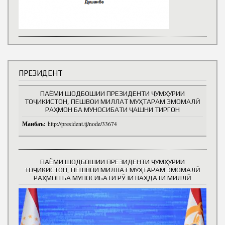
ПРЕЗИДЕНТ
ПАЁМИ ШОДБОШИИ ПРЕЗИДЕНТИ ҶУМҲУРИИ
ТОҶИКИСТОН, ПЕШВОИ МИЛЛАТ МУҲТАРАМ ЭМОМАЛӢ
РАҲМОН БА МУНОСИБАТИ ҶАШНИ ТИРГОН
Манбаъ:
http://president.tj/node/33674
ПАЁМИ ШОДБОШИИ ПРЕЗИДЕНТИ ҶУМҲУРИИ
ТОҶИКИСТОН, ПЕШВОИ МИЛЛАТ МУҲТАРАМ ЭМОМАЛӢ
РАҲМОН БА МУНОСИБАТИ РӮЗИ ВАҲДАТИ МИЛЛӢ