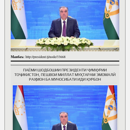
Манбаъ:
http://president.tj/node/33668
ПАЁМИ ШОДБОШИИ ПРЕЗИДЕНТИ ҶУМҲУРИИ
ТОҶИКИСТОН, ПЕШВОИ МИЛЛАТ МУҲТАРАМ ЭМОМАЛӢ
РАҲМОН БА МУНОСИБАТИ ИДИ ҚУРБОН