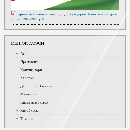
Барномаи миёнамуҳлати рушди Ҹумҳурии Тоҷикистон барои
солҳои 2016-2020.pdf
МЕНЮИ АСОСӢ
Асосӣ
Президент
Қонунгузорӣ
Хабарҳо
Дар бораи Институт
Фаъолият
Хизматрасониҳо
Китобхона
Тамосҳо