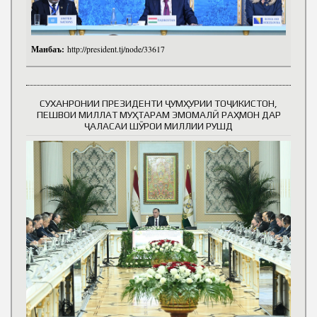
Манбаъ:
http://president.tj/node/33617
СУХАНРОНИИ ПРЕЗИДЕНТИ ҶУМҲУРИИ ТОҶИКИСТОН,
ПЕШВОИ МИЛЛАТ МУҲТАРАМ ЭМОМАЛӢ РАҲМОН ДАР
ҶАЛАСАИ ШӮРОИ МИЛЛИИ РУШД