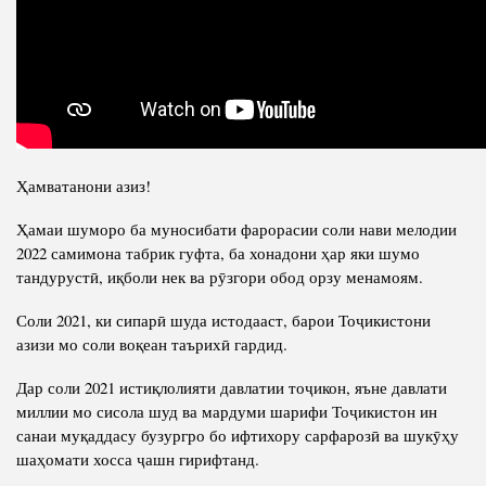
Салоҳият
Сохтори Институт
Тарҷумаи ҳол
Роҳбарон ва кормандон
Китобҳо
Таърихи роҳбарон
Мақолаҳо
Хадамоти матбуот
Ҳамватанони азиз!
ПРЕЗИДЕНТИ ҶУМҲУРИИ ТОҶИКИСТОН
Ҳамаи шуморо ба муносибати фарорасии соли нави мелодии
2022 самимона табрик гуфта, ба хонадони ҳар яки шумо
тандурустӣ, иқболи нек ва рӯзгори обод орзу менамоям.
Соли 2021, ки сипарӣ шуда истодааст, барои Тоҷикистони
азизи мо соли воқеан таърихӣ гардид.
Дар соли 2021 истиқлолияти давлатии тоҷикон, яъне давлати
миллии мо сисола шуд ва мардуми шарифи Тоҷикистон ин
санаи муқаддасу бузургро бо ифтихору сарфарозӣ ва шукӯҳу
шаҳомати хосса ҷашн гирифтанд.