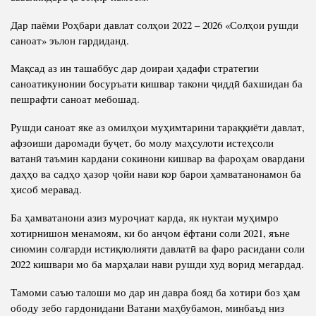
Дар паёми Роҳбари давлат солҳои 2022 – 2026 «Солҳои рушди
саноат» эълон гардиданд.
Мақсад аз ин ташаббус дар доираи ҳадафи стратегии
саноатикунонии босуръати кишвар такони ҷиддӣ бахшидан ба
пешрафти саноат мебошад.
Рушди саноат яке аз омилҳои муҳимтарини тараққиёти давлат,
афзоиши даромади буҷет, бо молу маҳсулоти истеҳсоли
ватанӣ таъмин кардани сокинони кишвар ва фароҳам овардани
даҳҳо ва садҳо ҳазор ҷойи нави кор барои ҳамватанонамон ба
ҳисоб меравад.
Ба ҳамватанони азиз муроҷиат карда, як нуктаи муҳимро
хотирнишон менамоям, ки бо анҷом ёфтани соли 2021, яъне
сиюмин солгарди истиқлолияти давлатӣ ва фаро расидани соли
2022 кишвари мо ба марҳалаи нави рушди худ ворид мегардад.
Тамоми саъю талоши мо дар ин давра бояд ба хотири боз ҳам
ободу зебо гардонидани Ватани маҳбубамон, минбаъд низ