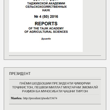
ПРЕЗИДЕНТ
ПАЁМИ ШОДБОШИИ ПРЕЗИДЕНТИ ҶУМҲУРИИ
ТОҶИКИСТОН, ПЕШВОИ МИЛЛАТ МУҲТАРАМ ЭМОМАЛӢ
РАҲМОН БА МУНОСИБАТИ ҶАШНИ ТИРГОН
Манбаъ:
http://president.tj/node/33674