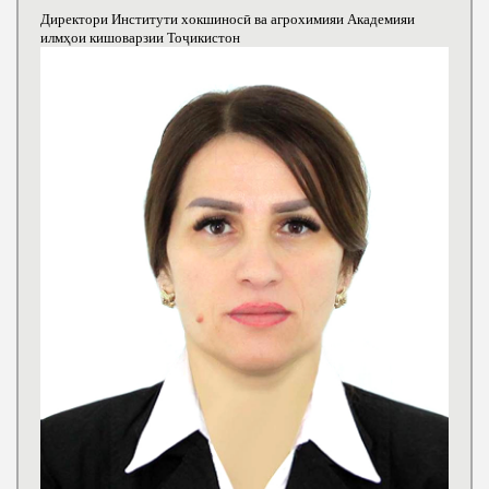
Директори Институти хокшиносӣ ва агрохимияи Академияи
илмҳои кишоварзии Тоҷикистон