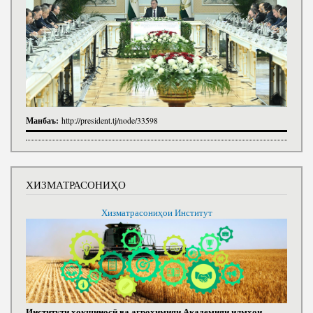
Манбаъ:
http://president.tj/node/33598
ХИЗМАТРАСОНИҲО
Хизматрасониҳои Институт
Институти хокшиносӣ ва агрохимияи Академияи илмҳои