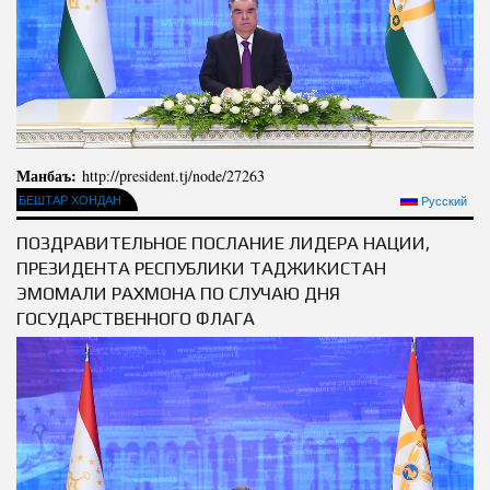
Салоҳият
Сохтори Институт
Тарҷумаи ҳол
Роҳбарон ва кормандон
Китобҳо
Таърихи роҳбарон
Мақолаҳо
Хадамоти матбуот
Манбаъ:
http://president.tj/node/27263
БЕШТАР ХОНДАН
Русский
ПРЕЗИДЕНТИ ҶУМҲУРИИ ТОҶИКИСТОН
ПОЗДРАВИТЕЛЬНОЕ ПОСЛАНИЕ ЛИДЕРА НАЦИИ,
ПРЕЗИДЕНТА РЕСПУБЛИКИ ТАДЖИКИСТАН
ЭМОМАЛИ РАХМОНА ПО СЛУЧАЮ ДНЯ
ГОСУДАРСТВЕННОГО ФЛАГА