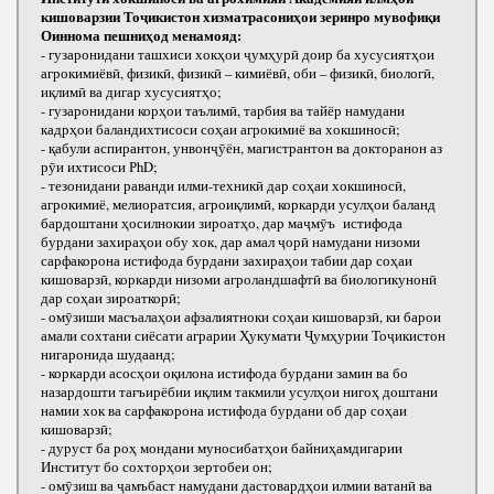
кишоварзии Тоҷикистон хизматрасониҳои зеринро мувофиқи
Оиннома пешниҳод менамояд:
- гузаронидани ташхиси хокҳои ҷумҳурӣ доир ба хусусиятҳои
агрокимиёвӣ, физикӣ, физикӣ – кимиёвӣ, оби – физикӣ, биологӣ,
иқлимӣ ва дигар хусусиятҳо;
- гузаронидани корҳои таълимӣ, тарбия ва тайёр намудани
кадрҳои баландихтисоси соҳаи агрокимиё ва хокшиносӣ;
- қабули аспирантон, унвонҷӯён, магистрантон ва докторанон аз
рӯи ихтисоси РhD;
- тезонидани раванди илми-техникӣ дар соҳаи хокшиносӣ,
агрокимиё, мелиоратсия, агроиқлимӣ, коркарди усулҳои баланд
бардоштани ҳосилнокии зироатҳо, дар маҷмӯъ истифода
бурдани захираҳои обу хок, дар амал ҷорӣ намудани низоми
сарфакорона истифода бурдани захираҳои табии дар соҳаи
кишоварзӣ, коркарди низоми агроландшафтӣ ва биологикунонӣ
дар соҳаи зироаткорӣ;
- омӯзиши масъалаҳои афзалиятноки соҳаи кишоварзӣ, ки барои
амали сохтани сиёсати аграрии Ҳукумати Ҷумҳурии Тоҷикистон
нигаронида шудаанд;
- коркарди асосҳои оқилона истифода бурдани замин ва бо
назардошти тағъирёбии иқлим такмили усулҳои нигоҳ доштани
намии хок ва сарфакорона истифода бурдани об дар соҳаи
кишоварзӣ;
- дуруст ба роҳ мондани муносибатҳои байниҳамдигарии
Институт бо сохторҳои зертобеи он;
- омӯзиш ва ҷамъбаст намудани дастовардҳои илмии ватанӣ ва