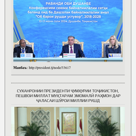
Манбаъ:
http://president.tj/node/33617
СУХАНРОНИИ ПРЕЗИДЕНТИ ҶУМҲУРИИ ТОҶИКИСТОН,
ПЕШВОИ МИЛЛАТ МУҲТАРАМ ЭМОМАЛӢ РАҲМОН ДАР
ҶАЛАСАИ ШӮРОИ МИЛЛИИ РУШД