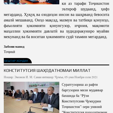
ки аз тарафи Тоҷикистон
эътироф шудаанд, ҳифз
мегарданд. Ҳуқуқ ва озодиҳои инсон ва шаҳрванд бевосита
амалӣ мешаванд. Онҳо мақсад, мазмун ва татбиқи қонунҳо,
фаъолияти ҳокимияти қонунгузор, иҷроия, мақомоти
маҳаллии ҳокимияти давлатӣ ва худидоракуниро муайян
мекунанд ва ба воситаи ҳокимияти судӣ таъмин мегарданд.
Забони мавод
Тоҷикӣ
БЕШТАР ХОНДАН
КОНСТИТУТСИЯ ШАҲОДАТНОМАИ МИЛЛАТ
Ношир:
Эмомов И. М.
Санаи интишор: Ҷумъа, 05-уми Ноябри соли 2021
Суратгузориш аз рафти
баргузории мизи мудаввар
бахшида ба “Рӯзи
Конститутсияи Ҷумҳурии
Тоҷикистон”-зери унвонӣ
"Конститутсия шаҳодатномаи