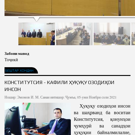
Забони мавод
Тоҷикӣ
БЕШТАР ХОНДАН
КОНСТИТУТСИЯ - КАФИЛИ ҲУҚУҚУ ОЗОДИҲОИ
ИНСОН
Ношир:
Эмомов И. М.
Санаи интишор: Ҷумъа, 05-уми Ноябри соли 2021
Ҳуқуқу озодиҳои инсон
ва шаҳрванд ба воситаи
Конститутсия, қонунҳои
ҷумҳурӣ ва санадҳои
ҳуқуқии байналмилалие,