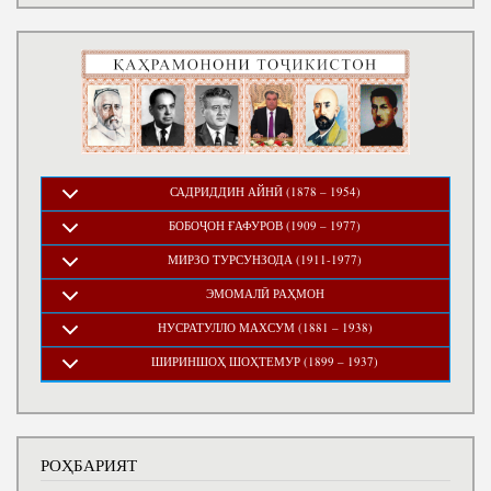
САДРИДДИН АЙНӢ (1878 – 1954)
БОБОҶОН ҒАФУРОВ (1909 – 1977)
МИРЗО ТУРСУНЗОДА (1911-1977)
ЭМОМАЛӢ РАҲМОН
НУСРАТУЛЛО МАХСУМ (1881 – 1938)
ШИРИНШОҲ ШОҲТЕМУР (1899 – 1937)
РОҲБАРИЯТ