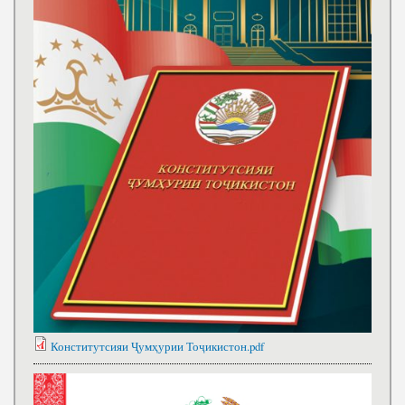
Конститутсияи Ҷумҳурии Тоҷикистон.pdf