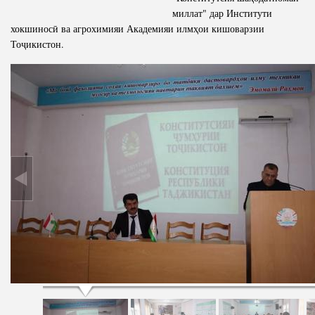
миллат" дар Институти
хокшиносӣ ва агрохимияи Академияи илмҳои кишоварзии
Тоҷикистон.