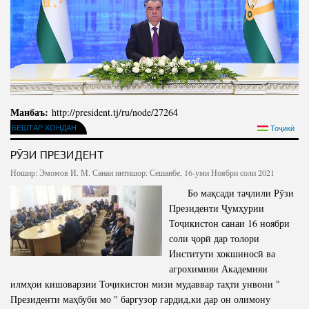
Манбаъ:
http://president.tj/ru/node/27264
БЕШТАР ХОНДАН
Тоҷикӣ
РӮЗИ ПРЕЗИДЕНТ
Ношир:
Эмомов И. М.
Санаи интишор: Сешанбе, 16-уми Ноябри соли 2021
Бо мақсади таҷлили Рӯзи
Президенти Ҷумҳурии
Тоҷикистон санаи 16 ноябри
соли ҷорӣ дар толори
Институти хокшиносӣ ва
агрохимияи Академияи
илмҳои кишоварзии Тоҷикистон мизи мудаввар таҳти унвони "
Президенти маҳбуби мо " баргузор гардид,ки дар он олимону