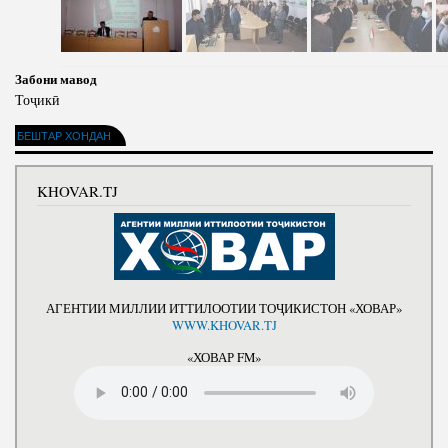
Забони мавод
Тоҷикӣ
БЕШТАР ХОНДАН
KHOVAR.TJ
АГЕНТИИ МИЛЛИИ ИТТИЛООТИИ ТОҶИКИСТОН «ХОВАР»
WWW.KHOVAR.TJ
«ХОВАР FM»