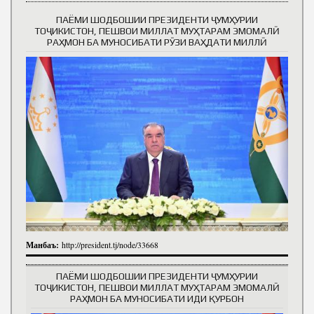
ПАЁМИ ШОДБОШИИ ПРЕЗИДЕНТИ ҶУМҲУРИИ
ТОҶИКИСТОН, ПЕШВОИ МИЛЛАТ МУҲТАРАМ ЭМОМАЛӢ
РАҲМОН БА МУНОСИБАТИ РӮЗИ ВАҲДАТИ МИЛЛӢ
Манбаъ:
http://president.tj/node/33668
ПАЁМИ ШОДБОШИИ ПРЕЗИДЕНТИ ҶУМҲУРИИ
ТОҶИКИСТОН, ПЕШВОИ МИЛЛАТ МУҲТАРАМ ЭМОМАЛӢ
РАҲМОН БА МУНОСИБАТИ ИДИ ҚУРБОН