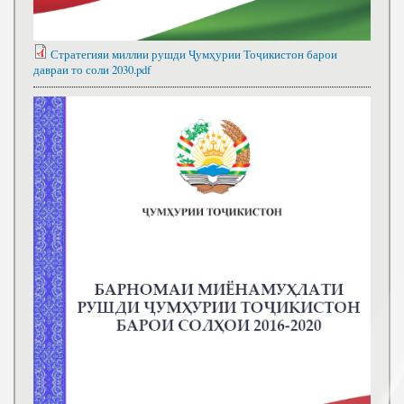
Стратегияи миллии рушди Ҷумҳурии Тоҷикистон барои
давраи то соли 2030.pdf