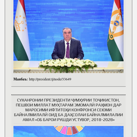
Манбаъ:
http://president.tj/node/33649
СУХАНРОНИИ ПРЕЗИДЕНТИ ҶУМҲУРИИ ТОҶИКИСТОН,
ПЕШВОИ МИЛЛАТ МУҲТАРАМ ЭМОМАЛӢ РАҲМОН ДАР
МАРОСИМИ ИФТИТОҲИ КОНФРОНСИ СЕЮМИ
БАЙНАЛМИЛАЛӢ ОИД БА ДАҲСОЛАИ БАЙНАЛМИЛАЛИИ
АМАЛ «ОБ БАРОИ РУШДИ УСТУВОР, 2018-2028»