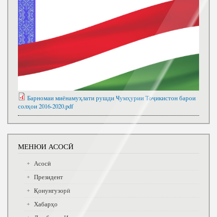
Барномаи миёнамуҳлати рушди Ҹумҳурии Тоҷикистон барои
солҳои 2016-2020.pdf
МЕНЮИ АСОСӢ
Асосӣ
Президент
Қонунгузорӣ
Хабарҳо