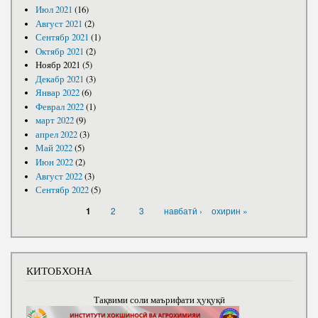
Июл 2021
(16)
Август 2021
(2)
Сентябр 2021
(1)
Октябр 2021
(2)
Ноябр 2021
(5)
Декабр 2021
(3)
Январ 2022
(6)
Феврал 2022
(1)
март 2022
(9)
апрел 2022
(3)
Май 2022
(5)
Июн 2022
(2)
Август 2022
(3)
Сентябр 2022
(5)
САҲИФАҲО
2
3
навбатӣ ›
охирин »
1
КИТОБХОНА
Тақвими соли маърифати ҳуқуқӣ