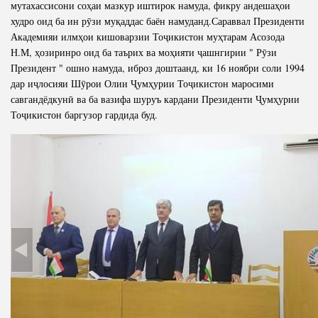
мутахассисони соҳаи мазкур иштирок намуда, фикру андешаҳои
худро оид ба ин рӯзи муқаддас баён намуданд.Сараввал Президенти
Академияи илмҳои кишоварзии Тоҷикистон муҳтарам Асозода
Н.М, ҳозиринро оид ба таърих ва моҳияти ҷашнгирии " Рӯзи
Президент " ошно намуда, иброз доштаанд, ки 16 ноябри соли 1994
дар иҷлосияи Шӯрои Олии Ҷумҳурии Тоҷикистон маросими
савгандёдкунӣ ва ба вазифа шуруъ кардани Президенти Ҷумҳурии
Тоҷикистон баргузор гардида буд.