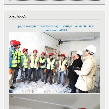
ХАБАРҲО
Корҳои тамирию аз навсозӣ дар Институти Хокшиносӣ ва
агрохимияи АИКТ