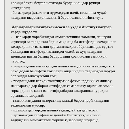
хориҷӣ баҳри беҳтар истифода бурдани он дар рушди
истеҳсолот;
- бо мақсади фаъолияти пурмаҳсули илмӣ, таъмин ва муҳаё
намудани шароитҳои меҳнатӣ барои олимони Институт.
Дар баробари вазифаҳои асоси ба ӯҳдаи Институт вогузор
карда шудааст:
- коркарди чорабиниҳои илмию техникӣ, таълимӣ, пешгӯии
иқтисодӣ ва тарҳрезии барномаҳо оид ба истифодаи самараноки
захираҳои хок ва замин дар минтақаҳои обёришаванда, суръат
бахшидани истифодаи заминҳои лалмӣ, аз худ намудани
заминҳои нав ва баланд бардоштани ҳосилнокии заминҳои
чарогоҳ;
- гузаронидани маслиҳатҳои илмию методӣ ҷиҳати таҳқиқи хок,
баҳо додан ба сифати хок баҳри андешидани тадбирҳои зарурӣ
бар зидди таназзулёбии хок;
- гузаронидани корҳои ташфиқотию фаҳмондадиҳӣ, семинару
машваратҳо дар бораи истифодаи самараноку оқилонаи замин,
коркарди хок, кишт ва истифодабарии самараноки нуриҳои
органикию маъданӣ;
- таъмин намудани назорати муаллифӣ барои ҷорӣ намудани
технологияи муосир;
- иштирок дар корҳои илмию тадқиқотӣ, ки дар асоси
шартномаҳои тарафайн аз ҷониби Институтҳои илмию
тадқиқотии мамлакатҳои хориҷӣ гузаронида шудаанд.