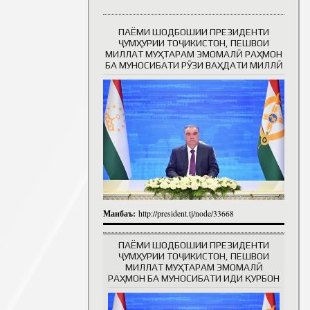
ПАЁМИ ШОДБОШИИ ПРЕЗИДЕНТИ
Таърихи роҳбарон
ҶУМҲУРИИ ТОҶИКИСТОН, ПЕШВОИ
МИЛЛАТ МУҲТАРАМ ЭМОМАЛӢ РАҲМОН
БА МУНОСИБАТИ РӮЗИ ВАҲДАТИ МИЛЛӢ
Манбаъ:
http://president.tj/node/33668
ПАЁМИ ШОДБОШИИ ПРЕЗИДЕНТИ
ҶУМҲУРИИ ТОҶИКИСТОН, ПЕШВОИ
МИЛЛАТ МУҲТАРАМ ЭМОМАЛӢ
РАҲМОН БА МУНОСИБАТИ ИДИ ҚУРБОН