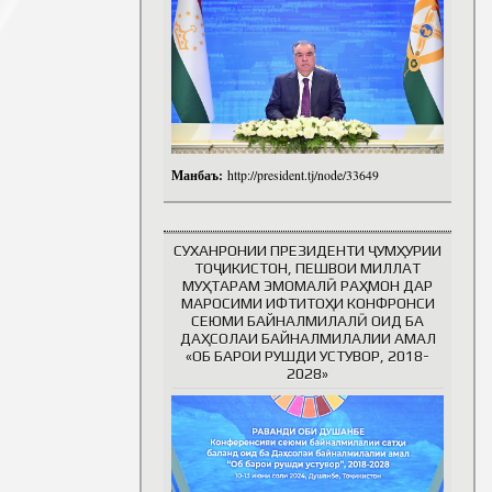
Манбаъ:
http://president.tj/node/33649
СУХАНРОНИИ ПРЕЗИДЕНТИ ҶУМҲУРИИ
ТОҶИКИСТОН, ПЕШВОИ МИЛЛАТ
МУҲТАРАМ ЭМОМАЛӢ РАҲМОН ДАР
МАРОСИМИ ИФТИТОҲИ КОНФРОНСИ
СЕЮМИ БАЙНАЛМИЛАЛӢ ОИД БА
ДАҲСОЛАИ БАЙНАЛМИЛАЛИИ АМАЛ
«ОБ БАРОИ РУШДИ УСТУВОР, 2018-
2028»