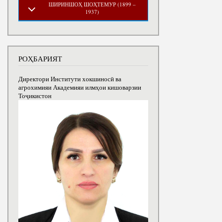
ШИРИНШОҲ ШОҲТЕМУР (1899 –
1937)
РОҲБАРИЯТ
Директори Институти хокшиносӣ ва
агрохимияи Академияи илмҳои кишоварзии
Тоҷикистон