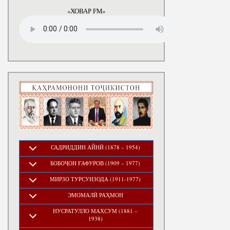
«ХОВАР FM»
САДРИДДИН АЙНӢ (1878 – 1954)
БОБОҶОН ҒАФУРОВ (1909 – 1977)
МИРЗО ТУРСУНЗОДА (1911-1977)
ЭМОМАЛӢ РАҲМОН
НУСРАТУЛЛО МАХСУМ (1881 –
1938)