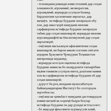
- тезонидани раванди илми-техникӣ дар соҳаи
хокшиносӣ, агрокимиё, мелиоратсия,
агроиқлимӣ, коркарди усулҳои баланд
бардоштани ҳосилнокии зироатҳо, дар
маҷмӯъ истифода бурдани захираҳои обу
хок, дар амал ҷорӣ намудани низоми
сарфакорона истифода бурдани захираҳои
табии дар соҳаи кишоварзӣ, коркарди низоми
агроландшафтӣ ва биологикунонӣ дар соҳаи
зироаткорӣ;
- омӯзиши масъалаҳои афзалиятноки соҳаи
кишоварзӣ, ки барои амали сохтани сиёсати
аграрии Ҳукумати Ҷумҳурии Тоҷикистон
нигаронида шудаанд;
- коркарди асосҳои оқилона истифода
бурдани замин ва бо назардошти тағъирёбии
иқлим такмили усулҳои нигоҳ доштани намии
хок ва сарфакорона истифода бурдани об дар
соҳаи кишоварзӣ;
- дуруст ба роҳ мондани муносибатҳои
байниҳамдигарии Институт бо сохторҳои
зертобеи он;
- омӯзиш ва ҷамъбаст намудани дастовардҳои
илмии ватанӣ ва хориҷӣ баҳри беҳтар
истифода бурдани он дар рушди истеҳсолот;
- бо мақсади фаъолияти пурмаҳсули илмӣ,