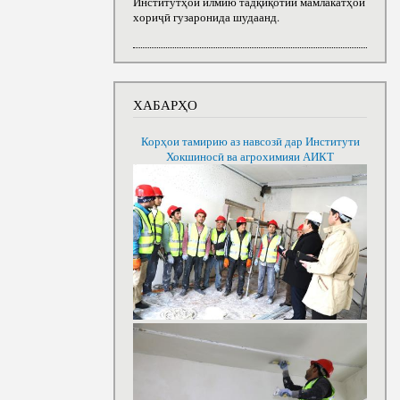
Институтҳои илмию тадқиқотии мамлакатҳои
хориҷӣ гузаронида шудаанд.
ХАБАРҲО
Корҳои тамирию аз навсозӣ дар Институти
Хокшиносӣ ва агрохимияи АИКТ