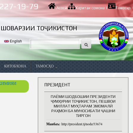
 227-19-79
Асосӣ
|
Харитаи сомона
|
Тамосҳо
|
ИШОВАРЗИИ ТОҶИКИСТОН
English
КИТОБХОНА
ТАМОСҲО
Вазифаҳои холӣ
ОХИМИЯИ
ПРЕЗИДЕНТ
ПАЁМИ ШОДБОШИИ ПРЕЗИДЕНТИ
ҶУМҲУРИИ ТОҶИКИСТОН, ПЕШВОИ
МИЛЛАТ МУҲТАРАМ ЭМОМАЛӢ
РАҲМОН БА МУНОСИБАТИ ҶАШНИ
ТИРГОН
Манбаъ:
http://president.tj/node/33674
ва