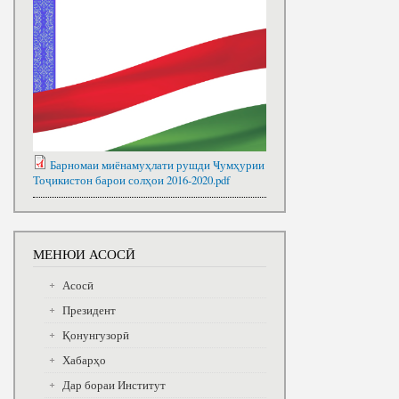
Барномаи миёнамуҳлати рушди Ҹумҳурии
Тоҷикистон барои солҳои 2016-2020.pdf
МЕНЮИ АСОСӢ
Асосӣ
Президент
Қонунгузорӣ
Хабарҳо
Дар бораи Институт