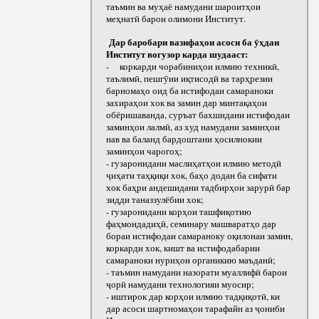
таъмин ва муҳаё намудани шароитҳои
меҳнатӣ барои олимони Институт.
Дар баробари вазифаҳои асоси ба ӯҳдаи
Институт вогузор карда шудааст:
- коркарди чорабиниҳои илмию техникӣ,
таълимӣ, пешгӯии иқтисодӣ ва тарҳрезии
барномаҳо оид ба истифодаи самараноки
захираҳои хок ва замин дар минтақаҳои
обёришаванда, суръат бахшидани истифодаи
заминҳои лалмӣ, аз худ намудани заминҳои
нав ва баланд бардоштани ҳосилнокии
заминҳои чарогоҳ;
- гузаронидани маслиҳатҳои илмию методӣ
ҷиҳати таҳқиқи хок, баҳо додан ба сифати
хок баҳри андешидани тадбирҳои зарурӣ бар
зидди таназзулёбии хок;
- гузаронидани корҳои ташфиқотию
фаҳмондадиҳӣ, семинару машваратҳо дар
бораи истифодаи самараноку оқилонаи замин,
коркарди хок, кишт ва истифодабарии
самараноки нуриҳои органикию маъданӣ;
- таъмин намудани назорати муаллифӣ барои
ҷорӣ намудани технологияи муосир;
- иштирок дар корҳои илмию тадқиқотӣ, ки
дар асоси шартномаҳои тарафайн аз ҷониби