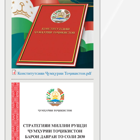
Конститутсияи Ҷумҳурии Тоҷикистон.pdf