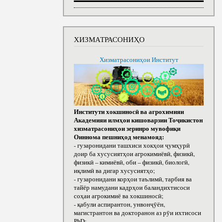
ХИЗМАТРАСОНИҲО
Хизматрасониҳои Институт
Институти хокшиносӣ ва агрохимияи
Академияи илмҳои кишоварзии Тоҷикистон
хизматрасониҳои зеринро мувофиқи
Оиннома пешниҳод менамояд:
- гузаронидани ташхиси хокҳои ҷумҳурӣ
доир ба хусусиятҳои агрокимиёвӣ, физикӣ,
физикӣ – кимиёвӣ, оби – физикӣ, биологӣ,
иқлимӣ ва дигар хусусиятҳо;
- гузаронидани корҳои таълимӣ, тарбия ва
тайёр намудани кадрҳои баландихтисоси
соҳаи агрокимиё ва хокшиносӣ;
- қабули аспирантон, унвонҷӯён,
магистрантон ва докторанон аз рӯи ихтисоси
РhD;