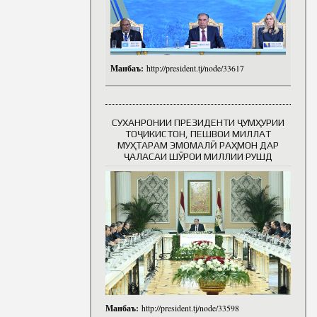
Манбаъ:
http://president.tj/node/33617
СУХАНРОНИИ ПРЕЗИДЕНТИ ҶУМҲУРИИ
ТОҶИКИСТОН, ПЕШВОИ МИЛЛАТ
МУҲТАРАМ ЭМОМАЛӢ РАҲМОН ДАР
ҶАЛАСАИ ШӮРОИ МИЛЛИИ РУШД
Манбаъ:
http://president.tj/node/33598