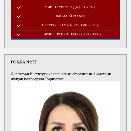
МИРЗО ТУРСУНЗОДА (1911-1977)
ЭМОМАЛӢ РАҲМОН
НУСРАТУЛЛО МАХСУМ (1881 – 1938)
ШИРИНШОҲ ШОҲТЕМУР (1899 – 1937)
РОҲБАРИЯТ
Директори Институти хокшиносӣ ва агрохимияи Академияи
илмҳои кишоварзии Тоҷикистон