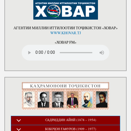
АГЕНТИИ МИЛЛИИ ИТТИЛООТИИ ТОҶИКИСТОН «ХОВАР»
WWW.KHOVAR.TJ
«ХОВАР FM»
САДРИДДИН АЙНӢ (1878 – 1954)
БОБОҶОН ҒАФУРОВ (1909 – 1977)