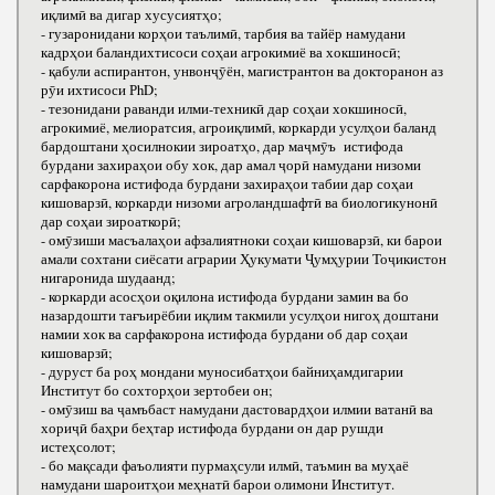
иқлимӣ ва дигар хусусиятҳо;
- гузаронидани корҳои таълимӣ, тарбия ва тайёр намудани
кадрҳои баландихтисоси соҳаи агрокимиё ва хокшиносӣ;
- қабули аспирантон, унвонҷӯён, магистрантон ва докторанон аз
рӯи ихтисоси РhD;
- тезонидани раванди илми-техникӣ дар соҳаи хокшиносӣ,
агрокимиё, мелиоратсия, агроиқлимӣ, коркарди усулҳои баланд
бардоштани ҳосилнокии зироатҳо, дар маҷмӯъ истифода
бурдани захираҳои обу хок, дар амал ҷорӣ намудани низоми
сарфакорона истифода бурдани захираҳои табии дар соҳаи
кишоварзӣ, коркарди низоми агроландшафтӣ ва биологикунонӣ
дар соҳаи зироаткорӣ;
- омӯзиши масъалаҳои афзалиятноки соҳаи кишоварзӣ, ки барои
амали сохтани сиёсати аграрии Ҳукумати Ҷумҳурии Тоҷикистон
нигаронида шудаанд;
- коркарди асосҳои оқилона истифода бурдани замин ва бо
назардошти тағъирёбии иқлим такмили усулҳои нигоҳ доштани
намии хок ва сарфакорона истифода бурдани об дар соҳаи
кишоварзӣ;
- дуруст ба роҳ мондани муносибатҳои байниҳамдигарии
Институт бо сохторҳои зертобеи он;
- омӯзиш ва ҷамъбаст намудани дастовардҳои илмии ватанӣ ва
хориҷӣ баҳри беҳтар истифода бурдани он дар рушди
истеҳсолот;
- бо мақсади фаъолияти пурмаҳсули илмӣ, таъмин ва муҳаё
намудани шароитҳои меҳнатӣ барои олимони Институт.