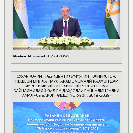
Манбаъ:
http://president.tj/node/33649
СУХАНРОНИИ ПРЕЗИДЕНТИ ҶУМҲУРИИ ТОҶИКИСТОН,
ПЕШВОИ МИЛЛАТ МУҲТАРАМ ЭМОМАЛӢ РАҲМОН ДАР
МАРОСИМИ ИФТИТОҲИ КОНФРОНСИ СЕЮМИ
БАЙНАЛМИЛАЛӢ ОИД БА ДАҲСОЛАИ БАЙНАЛМИЛАЛИИ
АМАЛ «ОБ БАРОИ РУШДИ УСТУВОР, 2018-2028»