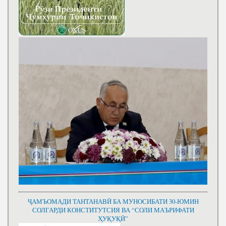
ҶАМЪОМАДИ ТАНТАНАВӢ БА МУНОСИБАТИ 30-ЮМИН
СОЛГАРДИ КОНСТИТУТСИЯ ВА “СОЛИ МАЪРИФАТИ
ҲУҚУҚӢ”