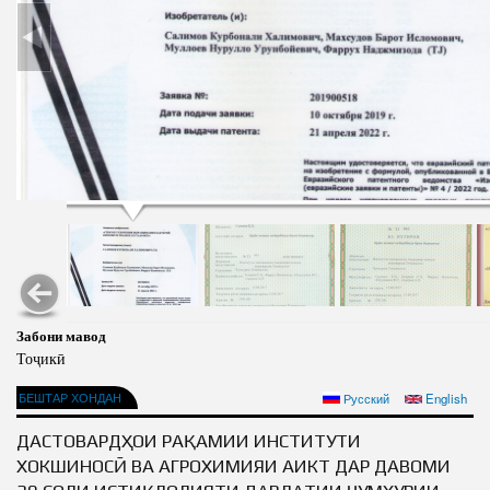
Салоҳият
Сохтори Институт
Тарҷумаи ҳол
Роҳбарон ва кормандон
Китобҳо
Таърихи роҳбарон
Мақолаҳо
Хадамоти матбуот
ПРЕЗИДЕНТИ ҶУМҲУРИИ ТОҶИКИСТОН
Забони мавод
Тоҷикӣ
БЕШТАР ХОНДАН
Русский
English
ДАСТОВАРДҲОИ РАҚАМИИ ИНСТИТУТИ
ХОКШИНОСӢ ВА АГРОХИМИЯИ АИКТ ДАР ДАВОМИ