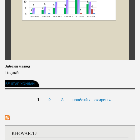
Забони мавод
Тоҷикӣ
БЕШТАР ХОНДАН
САҲИФАҲО
1
2
3
навбатӣ ›
охирин »
KHOVAR.TJ