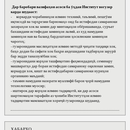
Дар баробари вазифаҳои асоси ба ӯҳдаи Институт вогузор
карда шудааст:
- коркарди чорабиниҳои илмию техникӣ, таълимӣ, пешгӯии
иқтисодӣ ва тарҳрезии барномаҳо оид ба истифодаи самараноки
захираҳои хок ва замин дар минтақаҳои обёришаванда, суръат
бахшидани истифодаи заминҳои лалмӣ, аз худ намудани
заминҳои нав ва баланд бардоштани ҳосилнокии заминҳои
чарогоҳ;
- гузаронидани маслиҳатҳои илмию методӣ ҷиҳати таҳқиқи хок,
баҳо додан ба сифати хок баҳри андешидани тадбирҳои зарурӣ
бар зидди таназзулёбии хок;
- гузаронидани корҳои ташфиқотию фаҳмондадиҳӣ, семинару
машваратҳо дар бораи истифодаи самараноку оқилонаи замин,
коркарди хок, кишт ва истифодабарии самараноки нуриҳои
органикию маъданӣ;
- таъмин намудани назорати муаллифӣ барои ҷорӣ намудани
технологияи муосир;
- иштирок дар корҳои илмию тадқиқотӣ, ки дар асоси
шартномаҳои тарафайн аз ҷониби Институтҳои илмию
тадқиқотии мамлакатҳои хориҷӣ гузаронида шудаанд.
ХАБАРҲО