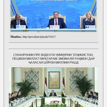
Манбаъ:
http://president.tj/node/33617
СУХАНРОНИИ ПРЕЗИДЕНТИ ҶУМҲУРИИ ТОҶИКИСТОН,
ПЕШВОИ МИЛЛАТ МУҲТАРАМ ЭМОМАЛӢ РАҲМОН ДАР
ҶАЛАСАИ ШӮРОИ МИЛЛИИ РУШД