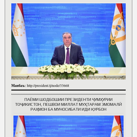
Манбаъ:
http://president.tj/node/33668
ПАЁМИ ШОДБОШИИ ПРЕЗИДЕНТИ ҶУМҲУРИИ
ТОҶИКИСТОН, ПЕШВОИ МИЛЛАТ МУҲТАРАМ ЭМОМАЛӢ
РАҲМОН БА МУНОСИБАТИ ИДИ ҚУРБОН