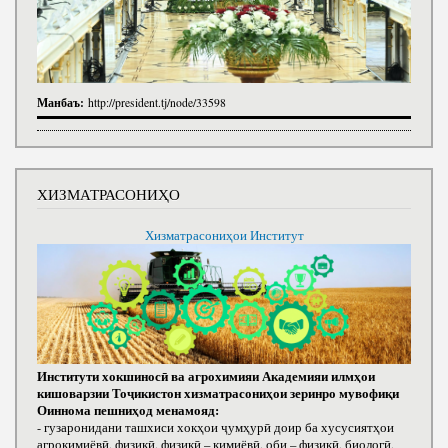
Манбаъ:
http://president.tj/node/33598
ХИЗМАТРАСОНИҲО
Хизматрасониҳои Институт
Институти хокшиносӣ ва агрохимияи Академияи илмҳои
кишоварзии Тоҷикистон хизматрасониҳои зеринро мувофиқи
Оиннома пешниҳод менамояд:
- гузаронидани ташхиси хокҳои ҷумҳурӣ доир ба хусусиятҳои
агрокимиёвӣ, физикӣ, физикӣ – кимиёвӣ, оби – физикӣ, биологӣ,