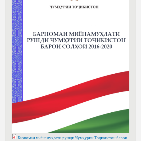
Барномаи миёнамуҳлати рушди Ҹумҳурии Тоҷикистон барои