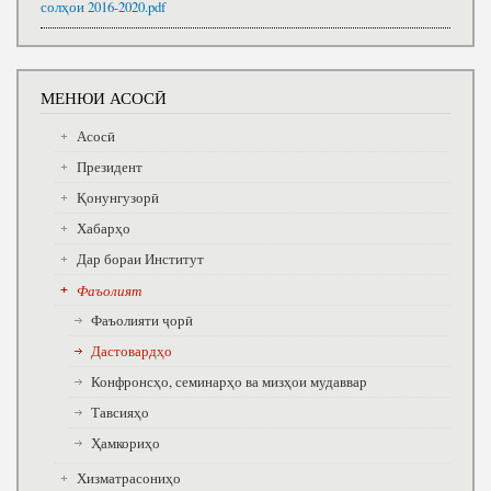
солҳои 2016-2020.pdf
МЕНЮИ АСОСӢ
Асосӣ
Президент
Қонунгузорӣ
Хабарҳо
Дар бораи Институт
Фаъолият
Фаъолияти ҷорӣ
Дастовардҳо
Конфронсҳо, семинарҳо ва мизҳои мудаввар
Тавсияҳо
Ҳамкориҳо
Хизматрасониҳо