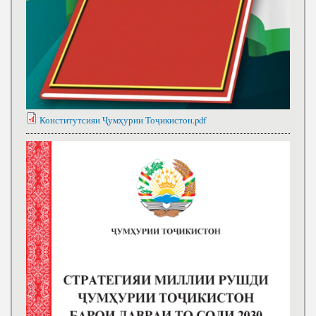
Конститутсияи Ҷумҳурии Тоҷикистон.pdf