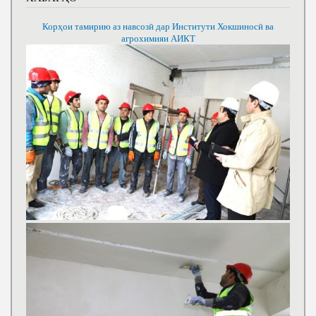
Корҳои тамирию аз навсозӣ дар Институти Хокшиносӣ ва
агрохимияи АИКТ