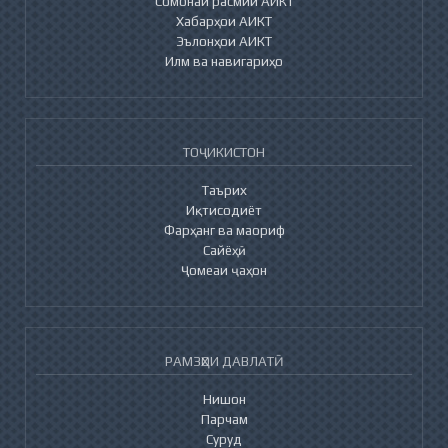
Сомонаи расмии АИКТ
Хабарҳои АИКТ
Эълонҳои АИКТ
Илм ва навигариҳо
ТОҶИКИСТОН
Таърих
Иқтисодиёт
Фарҳанг ва маориф
Сайёҳӣ
Ҷомеаи ҷаҳон
РАМЗҲОИ ДАВЛАТӢ
Нишон
Парчам
Суруд