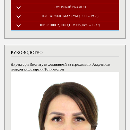
ЭМОМАЛӢ РАҲМОН
НУСРАТУЛЛО МАХСУМ (1881 – 1938)
ШИРИНШОҲ ШОҲТЕМУР (1899 – 1937)
РУКОВОДСТВО
Директори Институти хокшиносӣ ва агрохимияи Академияи
илмҳои кишоварзии Тоҷикистон