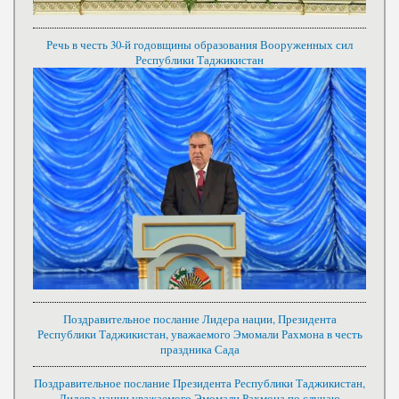
Речь в честь 30-й годовщины образования Вооруженных сил
Республики Таджикистан
Поздравительное послание Лидера нации, Президента
Республики Таджикистан, уважаемого Эмомали Рахмона в честь
праздника Сада
Поздравительное послание Президента Республики Таджикистан,
Лидера нации уважаемого Эмомали Рахмона по случаю