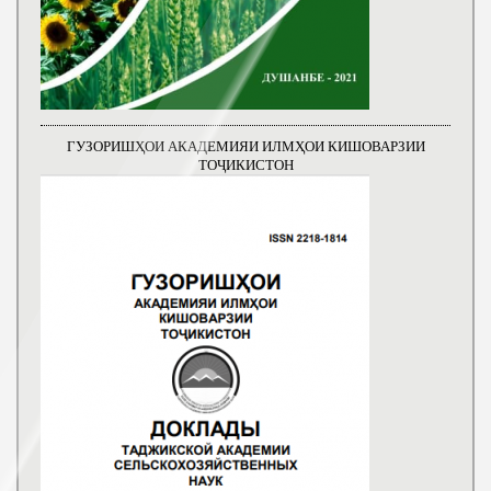
ГУЗОРИШҲОИ АКАДЕМИЯИ ИЛМҲОИ КИШОВАРЗИИ
ТОҶИКИСТОН