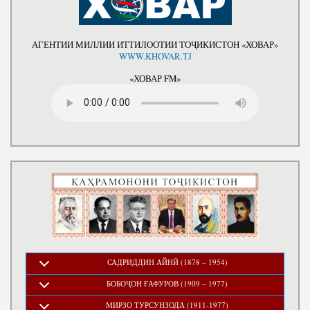
АГЕНТИИ МИЛЛИИ ИТТИЛООТИИ ТОҶИКИСТОН «ХОВАР»
WWW.KHOVAR.TJ
«ХОВАР FM»
САДРИДДИН АЙНӢ (1878 – 1954)
БОБОҶОН ҒАФУРОВ (1909 – 1977)
МИРЗО ТУРСУНЗОДА (1911-1977)