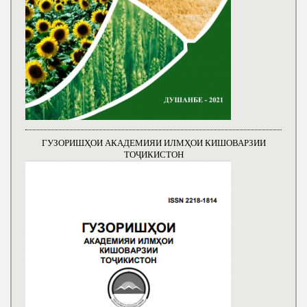
ГУЗОРИШҲОИ АКАДЕМИЯИ ИЛМҲОИ КИШОВАРЗИИ
ТОҶИКИСТОН