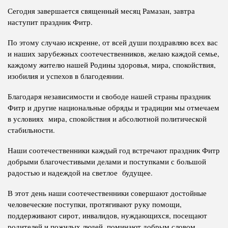
Сегодня завершается священный месяц Рамазан, завтра
Полномочия
Структура Института
наступит праздник Фитр.
Биография
Руководители и сотрудники
По этому случаю искренне, от всей души поздравляю всех вас
Книги
и наших зарубежных соотечественников, желаю каждой семье,
История руководителей
каждому жителю нашей Родины здоровья, мира, спокойствия,
Статьи
изобилия и успехов в благодеянии.
Пресс-центр
Благодаря независимости и свободе нашей страны праздник
Фитр и другие национальные обряды и традиции мы отмечаем
ПРЕЗИДЕНТ РЕСПУБЛИКИ ТАДЖИКИСТАН
в условиях мира, спокойствия и абсолютной политической
стабильности.
Наши соотечественники каждый год встречают праздник Фитр
добрыми благочестивыми делами и поступками с большой
радостью и надеждой на светлое будущее.
В этот день наши соотечественники совершают достойные
человеческие поступки, протягивают руку помощи,
поддерживают сирот, инвалидов, нуждающихся, посещают
родителей и пожилых людей, поминают добрым словом