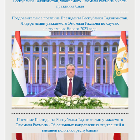
Республики Таджикистан, уважаемого Эмомали Рахмона в честь
праздника Сада
Поздравительное послание Президента Республики Таджикистан,
Лидера нации уважаемого Эмомали Рахмона по случаю
наступления Нового 2023 года
Послание Президента Республики Таджикистан уважаемого
Эмомали Рахмона «Об основных направлениях внутренней и
внешней политики республики»