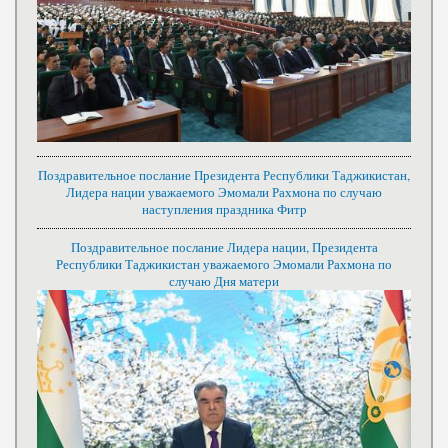
Поздравительное послание Президента Республики Таджикистан,
Лидера нации уважаемого Эмомали Рахмона по случаю
наступления праздника Фитр
Поздравительное послание Лидера нации, Президента
Республики Таджикистан уважаемого Эмомали Рахмона по
случаю Дня матери