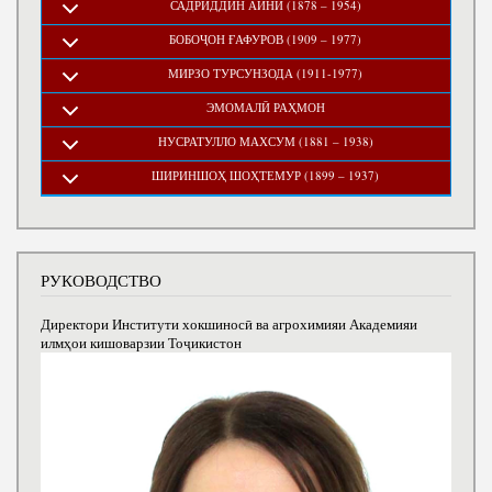
САДРИДДИН АЙНӢ (1878 – 1954)
БОБОҶОН ҒАФУРОВ (1909 – 1977)
МИРЗО ТУРСУНЗОДА (1911-1977)
ЭМОМАЛӢ РАҲМОН
НУСРАТУЛЛО МАХСУМ (1881 – 1938)
ШИРИНШОҲ ШОҲТЕМУР (1899 – 1937)
РУКОВОДСТВО
Директори Институти хокшиносӣ ва агрохимияи Академияи
илмҳои кишоварзии Тоҷикистон