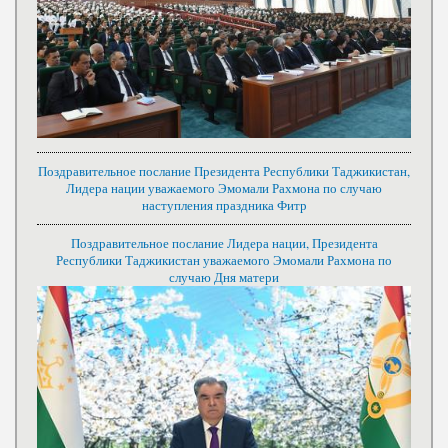
Поздравительное послание Президента Республики Таджикистан,
Лидера нации уважаемого Эмомали Рахмона по случаю
наступления праздника Фитр
Поздравительное послание Лидера нации, Президента
Республики Таджикистан уважаемого Эмомали Рахмона по
случаю Дня матери