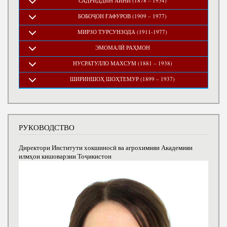
САДРИДДИН АЙНӢ (1878 – 1954)
БОБОҶОН ҒАФУРОВ (1909 – 1977)
МИРЗО ТУРСУНЗОДА (1911-1977)
ЭМОМАЛӢ РАҲМОН
НУСРАТУЛЛО МАХСУМ (1881 – 1938)
ШИРИНШОҲ ШОҲТЕМУР (1899 – 1937)
РУКОВОДСТВО
Директори Институти хокшиносӣ ва агрохимияи Академияи
илмҳои кишоварзии Тоҷикистон