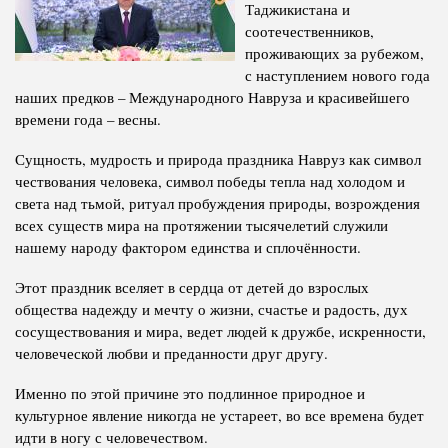
Таджикистана и
Полномочия
Структура Института
соотечественников,
проживающих за рубежом,
Биография
Руководители и сотрудники
с наступлением нового года
Книги
наших предков – Международного Навруза и красивейшего
История руководителей
времени года – весны.
Статьи
Сущность, мудрость и природа праздника Навруз как символ
Пресс-центр
чествования человека, символ победы тепла над холодом и
света над тьмой, ритуал пробуждения природы, возрождения
ПРЕЗИДЕНТ РЕСПУБЛИКИ ТАДЖИКИСТАН
всех существ мира на протяжении тысячелетий служили
нашему народу фактором единства и сплочённости.
Этот праздник вселяет в сердца от детей до взрослых
общества надежду и мечту о жизни, счастье и радость, дух
сосуществования и мира, ведет людей к дружбе, искренности,
человеческой любви и преданности друг другу.
Именно по этой причине это подлинное природное и
культурное явление никогда не устареет, во все времена будет
идти в ногу с человечеством.