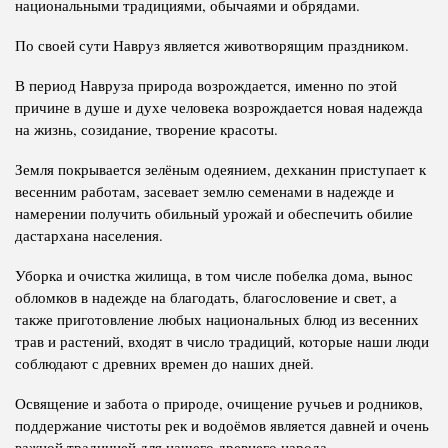
национальными традициями, обычаями и обрядами.
По своей сути Навруз является животворящим праздником.
В период Навруза природа возрождается, именно по этой
причине в душе и духе человека возрождается новая надежда
на жизнь, созидание, творение красоты.
Земля покрывается зелёным одеянием, дехканин приступает к
весенним работам, засевает землю семенами в надежде и
намерении получить обильный урожай и обеспечить обилие
дастархана населения.
Уборка и очистка жилища, в том числе побелка дома, вынос
обломков в надежде на благодать, благословение и свет, а
также приготовление любых национальных блюд из весенних
трав и растений, входят в число традиций, которые наши люди
соблюдают с древних времен до наших дней.
Освящение и забота о природе, очищение ручьев и родников,
поддержание чистоты рек и водоёмов является давней и очень
важной традицией для нашего древнего народа.