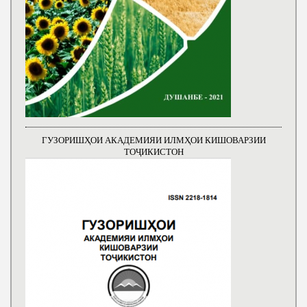
ГУЗОРИШҲОИ АКАДЕМИЯИ ИЛМҲОИ КИШОВАРЗИИ
ТОҶИКИСТОН