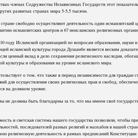
твах-членах Содружества Независимых Государств этот показатель 
 других развитых странах мира 5-5,5 тысячи.
в стране свободно осуществляют деятельность один исмаилитский ц
звитию исмаилитских центров и 67 неисламских религиозных органи
10 году Исламской организацией по вопросам образования, науки и
цей исламской культуры города Душанбе является веским доказате
сли ценный вклад в дело сохранения религиозного наследия, обога
ой культуры и образования на уровне исламского мира.
тельствует о том, что также в период независимости для граждан 
вий для осуществления своих религиозных прав и свобод, обеспеч
тся на должном уровне.
ы не должны быть благодарны за то, что мы имеем своё государств
мость и светская система нашего государства позволили, чтобы пр
льностей, последователей разных религий и мазхабов в нашей стра
вою религиозную деятельность в рамках предписаний Конституции 