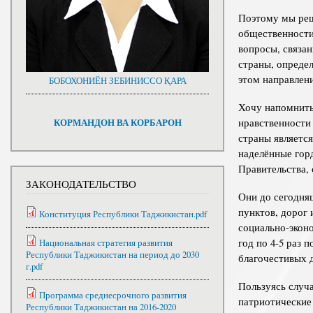
Поэтому мы реш
общественности
вопросы, связан
страны, определ
этом направлен
БОБОХОНИЁН ЗЕБИНИССО ҚАРА
Хочу напомнить
нравственности
КОРМАНДОН ВА КОРБАРОН
страны являетс
наделённые гор
Правительства,
ЗАКОНОДАТЕЛЬСТВО
Они до сегодня
пунктов, дорог
Конституция Республики Таджикистан.pdf
социально-экон
год по 4-5 раз
Национальная стратегия развития
Республики Таджикистан на период до 2030
благочестивых д
г.pdf
Пользуясь случ
Программа среднесрочного развития
патриотические
Республики Таджикистан на 2016-2020