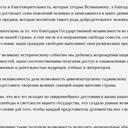
ость и благотворительность, которые угодны Всевышнему, а благод
 достигают семи поколений человека и записываются в книге деяний
го предков, которые воспитали такого рода добродетельного человек
нательны за то, что благодаря Государственной независимости во 
и нашей страны, в том числе и в направлении свободы совести, со
условия, наши граждане свободно выполняют свои религиозные пре
у великому историческому событию мы добились возрождения нац
нностей, наши соотечественники получили доступ к ознакомлению 
 жизнью и деятельностью мудрецов, учёных и литераторов.
я независимость дала возможность цивилизаторскому таджикскому
редоставить творения великих сыновей нации жителям страны.
яю, что все это исходит из священнейшего достояния в жизни наше
свободы и светскости нашего государства, что создало равные воз
словия для того, чтобы каждый представитель духовенства мог сле
венники также получили возможность возродить национальные обы