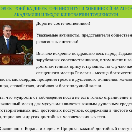
Структура
Директор Инст
 ЭЛЕКТРОНӢ БА ДИРЕКТОРИ ИНСТИТУТИ ХОКШИНОСӢ ВА АГР
Структура Инст
АКАДЕМИЯИ ИЛМҲОИ КИШОВАРЗИИ ТОҶИКИСТОН
Руководители и
Дорогие соотечественники!
Уважаемые активисты, представители обществен
религиозные деятели!
Вначале искренне поздравляю весь народ Таджик
зарубежных соотечественников, в том числе и ва
достопочтенных присутствующих, по случаю на
священного месяца Рамазан – месяца благочести
ности, милосердия, прощения грехов и душевного очищения, желаю
ира, спокойствия, изобилия и благополучной жизни.
ь, что мудрость от соблюдения поста не есть только ограничение в 
 священный месяц для мусульман является важным душевным средс
готворительных дел, достойных поступков, содержания в чистоте с
, терпения и других достойных человеческих качеств.
 Священного Корана и хадисам Пророка, каждый достойный поступ