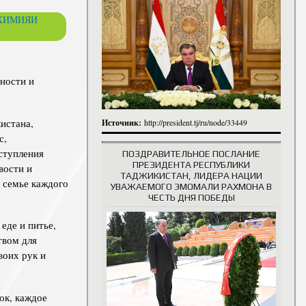
итута
ОХИМИЯИ
итута
 сотрудники
История руководителей
ности и
истана,
Источник:
http://president.tj/ru/node/33449
с,
ступления
ПОЗДРАВИТЕЛЬНОЕ ПОСЛАНИЕ
ПРЕЗИДЕНТА РЕСПУБЛИКИ
вости и
ТАДЖИКИСТАН, ЛИДЕРА НАЦИИ
 семье каждого
УВАЖАЕМОГО ЭМОМАЛИ РАХМОНА В
ЧЕСТЬ ДНЯ ПОБЕДЫ
еде и питье,
твом для
воих рук и
ок, каждое