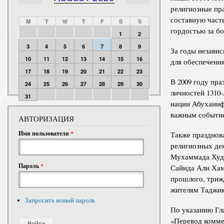
религиозные пр
составную часть
M
T
W
T
F
S
S
гордостью за б
1
2
3
4
5
6
7
8
9
За годы незави
10
11
12
13
14
15
16
для обеспечени
17
18
19
20
21
22
23
В 2009 году пр
24
25
26
27
28
29
30
личностей 1310
31
нации Абуханиф
важным событие
АВТОРИЗАЦИЯ
Имя пользователя
*
Также празднов
религиозных де
Мухаммада Худж
Пароль
*
Сайида Али Хам
прошлого, триж
жителям Таджик
Запросить новый пароль
По указанию Гл
«Перевод комме