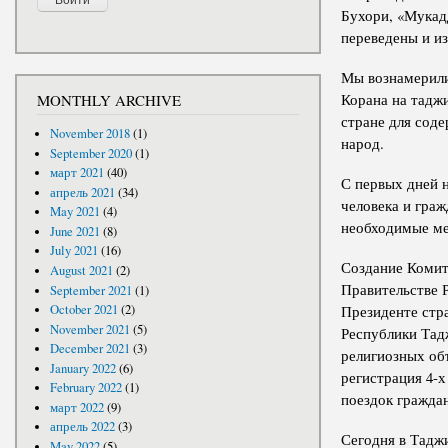
Бухори, «Мукад
переведены и и
Мы вознамерили
Корана на таджи
MONTHLY ARCHIVE
стране для соде
November 2018
(1)
народ.
September 2020
(1)
март 2021
(40)
С первых дней 
апрель 2021
(34)
человека и гра
May 2021
(4)
необходимые ме
June 2021
(8)
July 2021
(16)
Создание Комит
August 2021
(2)
Правительстве 
September 2021
(1)
October 2021
(2)
Президенте стр
November 2021
(5)
Республики Тад
December 2021
(3)
религиозных объ
January 2022
(6)
регистрация 4-х
February 2022
(1)
поездок гражда
март 2022
(9)
апрель 2022
(3)
Сегодня в Таджи
May 2022
(5)