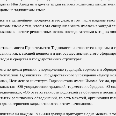
дима» Ибн Халдуна и другие труды великих исламских мыслителей
зданы на таджикском языке.
сь и в дальнейшем продолжать это дело, в том числе издание текс
кском языке с тем, чтобы эта священная книга имелась в каждой с
ржания в чистоте религиозных основ, последователями которых яв
независимости Правительство Таджикистана относится к правам и 
жданина как к высшей ценности и для осуществления этого сформир
тоды и средства в государственных структурах.
ета по делам религии, упорядочению традиций, торжеств и обрядо
Республики Таджикистан, Государственного учреждения «Центр ис
аны», Исламского института Таджикистана имени Имома Азама, пр
жикистан «Об упорядочении традиций, торжеств и обрядов», «О св
единениях», «Об ответственности родителей за обучение и воспита
 тысяч религиозных объединений, то есть мечетей, организация ко
н для совершения хаджа относятся к этим начинаниям.
кистане на каждые 1800-2000 граждан приходится одна мечеть, в то