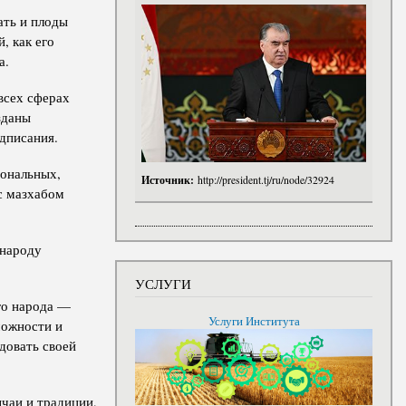
ать и плоды
, как его
а.
всех сферах
зданы
дписания.
иональных,
Источник:
http://president.tj/ru/node/32924
с мазхабом
 народу
УСЛУГИ
го народа —
Услуги Института
можности и
довать своей
чаи и традиции,