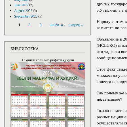
других государс
June 2022
(2)
3,5 тысячи, а в
August 2022
(3)
September 2022
(5)
Наряду с этим 
PAGES
2
3
навбатӣ ›
охирин »
1
комитета по ра
Объявление в 20
(ИСЕСКО) столи
БИБЛИОТЕКА
что таджики вне
вообще исламск
Тақвими соли маърифати ҳуқуқӣ
Этот факт свиде
множество усло
совести находи
Так почему же м
независимое?
Только независи
разных национа
осуществляли с