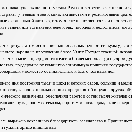
или накануне священного месяца Рамазан встретиться с представ
 страны, учеными и знатоками, активистами и религиозными деяте
ные с социальной жизнью, в том числе нравственность и просветит
ить задачи для устранения некоторых проблем и недостатков, кото
ии.
, что результатом осознания национальных ценностей, культуры и 
 нашего народа на протяжении более 30 лет Государственной неза
я то, что тысячи предпринимателей и бизнесменов, люди щедрой ду
достью, поддерживают гуманную социальную политику государства
 совершили множество созидательных и благочестивых дел.
шнего дня построили тысячи школ и детских садов, больниц и меди
 и мостов, заводов, промышленных предприятий и цехов, других об
омического назначения, обеспечили работой сотни тысяч жителей с
 помогают нуждающимся семьям, сиротам и инвалидам, ныне совер
ел.
аем, выражаю искреннюю благодарность государства и Правительст
 и гуманитарные инициативы.