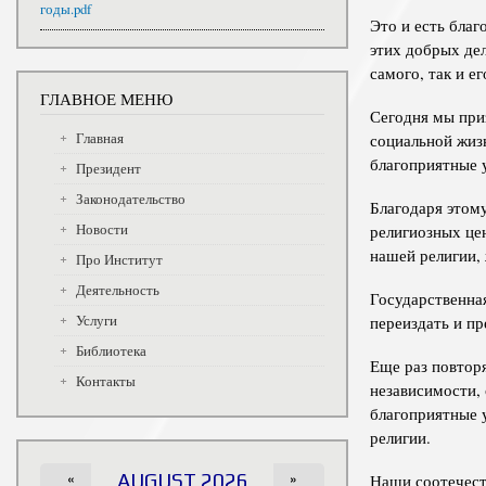
годы.pdf
Это и есть благ
этих добрых дел
самого, так и е
ГЛАВНОЕ МЕНЮ
Сегодня мы приз
Главная
социальной жизн
благоприятные 
Президент
Законодательство
Благодаря этом
Новости
религиозных це
нашей религии,
Про Институт
Деятельность
Государственна
Услуги
переиздать и п
Библиотека
Еще раз повтор
Контакты
независимости, 
благоприятные у
религии.
«
AUGUST 2026
»
Наши соотечест