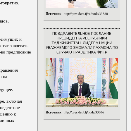
огократно,
Источник:
http://president.tj/ru/node/33380
идов,
ПОЗДРАВИТЕЛЬНОЕ ПОСЛАНИЕ
ПРЕЗИДЕНТА РЕСПУБЛИКИ
 неимущих и
ТАДЖИКИСТАН, ЛИДЕРА НАЦИИ
отят завоевать,
УВАЖАЕМОГО ЭМОМАЛИ РАХМОНА ПО
ково предписание
СЛУЧАЮ ПРАЗДНИКА ФИТР
правления
а на
удущее.
ре, включая
ецедентное
Источник:
http://president.tj/node/33036
ошению к
зличных