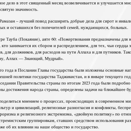
ное дело в этот священный месяц возвеличивается и улучшается мн
святую значимость.
Рамазан – лучший повод расширить добрые дела для сирот и инвал
ых и оставшихся без попечителей семей, нуждающихся, больных.
уре Тауба (Покаяние), аяте 60: «Пожертвования предназначены для
, кто занимается их сбором и распределением, для тех, чьи сердца х
в, для должников, для расходов на пути Аллаха и для путников. Та
ну, Аллах — Знающий, Мудрый».
го года в Послании Главы государства были изложены основные на
ешней политики государства Таджикистан, и в январе текущего год
седании Правительства страны по итогам 2023 года были подробно
ны достижения народа страны, определены задачи на ближайшее б
 поделиться мнением о процессах, происходящих в современном ми
льтур и цивилизаций, религиозные разногласия и конфликты, беспр
роризма и религиозного экстремизма, «двойную политику» по отн
стремистским группировкам, ставших средством использования ра
кже об их влиянии на наше общество и государство.