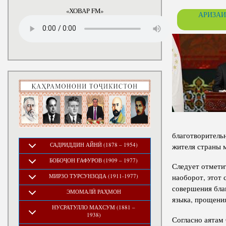
годы
«ХОВАР FM»
АРИЗАИ
благотворитель
САДРИДДИН АЙНӢ (1878 – 1954)
жителя страны м
БОБОҶОН ҒАФУРОВ (1909 – 1977)
Следует отметит
МИРЗО ТУРСУНЗОДА (1911-1977)
наоборот, этот
совершения бла
ЭМОМАЛӢ РАҲМОН
языка, прощения
НУСРАТУЛЛО МАХСУМ (1881 –
1938)
Согласно аятам