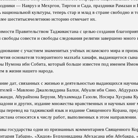
аздники — Навруз и Мехргон, Тиргон и Сада, праздники Рамазан и 
 национальной культуры, теперь стар и млад в стране свободно и 
олее шеститысячелетнюю историю отмечает их.
симости Правительством Таджикистана с целью создания благоприя
я свободы совести и свободы следования религии завершено много 
азднование с участием знаменитых учёных исламского мира и приз
-летия основателя толерантного мазхаба ханафи, выдающегося сына
ы Нумона ибн Собита, который больше известен под именем Имом
м в жизни нашего народа.
ание дат, связанных с жизнью и деятельностью выдающихся научны
ятелей – Мавлоно Джалолиддина Балхи, Абуали ибн Сино, Абдурах
анди, Абурайхона Беруни, Мухаммада Газоли, Носира Хусрава К
адони и других, издание множества нравственных и научных книг
ды перевод на таджикский язык и издание Священного Корана, пре
истана относятся к числу работ, выполненных в этом направлении.
авы государства одни из признанных комментариев Священного К
нтария Табари», «Хидоя» Бурхониддина Абухасана ибн Абубакра, 