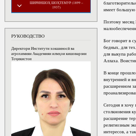
благотворитель
ШИРИНШОҲ ШОҲТЕМУР (1899 –
1937)
имеет большую 
Поэтому месяц 
малообеспеченн
РУКОВОДСТВО
Бог говорит в с
бедных, для тех
Директори Институти хокшиносӣ ва
для выкупа рабо
агрохимияи Академияи илмҳои кишоварзии
Тоҷикистон
Аллаха. Воисти
В конце прошло
внутренней и вн
расширенном за
проанализирова
Сегодня я хочу
столкновения ку
расширение тер
религиозным эк
интересов, а та