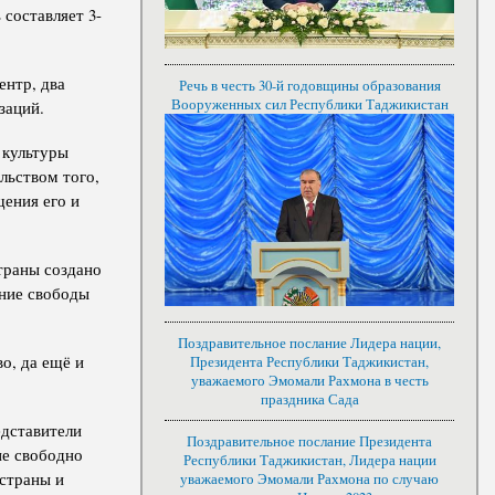
составляет 3-
ентр, два
Речь в честь 30-й годовщины образования
Вооруженных сил Республики Таджикистан
заций.
 культуры
льством того,
щения его и
страны создано
ение свободы
Поздравительное послание Лидера нации,
о, да ещё и
Президента Республики Таджикистан,
уважаемого Эмомали Рахмона в честь
праздника Сада
едставители
Поздравительное послание Президента
не свободно
Республики Таджикистан, Лидера нации
страны и
уважаемого Эмомали Рахмона по случаю