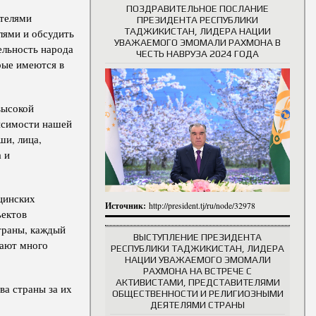
ПОЗДРАВИТЕЛЬНОЕ ПОСЛАНИЕ
ителями
ПРЕЗИДЕНТА РЕСПУБЛИКИ
ТАДЖИКИСТАН, ЛИДЕРА НАЦИИ
лями и обсудить
УВАЖАЕМОГО ЭМОМАЛИ РАХМОНА В
ельность народа
ЧЕСТЬ НАВРУЗА 2024 ГОДА
рые имеются в
высокой
висимости нашей
ши, лица,
 и
цинских
Источник:
http://president.tj/ru/node/32978
ъектов
траны, каждый
ВЫСТУПЛЕНИЕ ПРЕЗИДЕНТА
шают много
РЕСПУБЛИКИ ТАДЖИКИСТАН, ЛИДЕРА
НАЦИИ УВАЖАЕМОГО ЭМОМАЛИ
РАХМОНА НА ВСТРЕЧЕ С
АКТИВИСТАМИ, ПРЕДСТАВИТЕЛЯМИ
ва страны за их
ОБЩЕСТВЕННОСТИ И РЕЛИГИОЗНЫМИ
ДЕЯТЕЛЯМИ СТРАНЫ