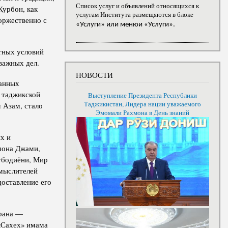
Список услуг и объявлений относящихся к
Курбон, как
услугам Института размещяются в блоке
торжественно с
«Услуги» или менюи «Услуги».
тных условий
важных дел.
НОВОСТИ
нанных
 таджикской
Выступление Президента Республики
Таджикистан, Лидера нации уважаемого
 Азам, стало
Эмомали Рахмона в День знаний
х и
мона Джами,
убодиёни, Мир
 мыслителей
доставление его
орана —
«Сахех» имама