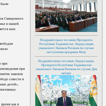
 были
тов Священного
емье в нашей
ляется наш
Поздравительное послание Президента
свободам
Республики Таджикистан, Лидера нации
уважаемого Эмомали Рахмона по случаю
овало
наступления праздника Фитр
Поздравительное послание Лидера нации,
в при
Президента Республики Таджикистан
ламоведения при
уважаемого Эмомали Рахмона по случаю Дня
матери
инятие законов
ободе совести и
ние детей»,
ллективных
 время как в