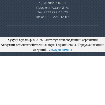
г. Душанбе 734025
Проспект Рудаки 21А.
Тел: +992 227-19-79
Факс: +992 221-32-07
Ҳуқуқи муаллиф © 2026, Институт почвоведения и агрохимии
Академии сельскохозяйственных наук Таджикистана. Тарҷумаи техникӣ
аз ҷониби
маъмури сомона