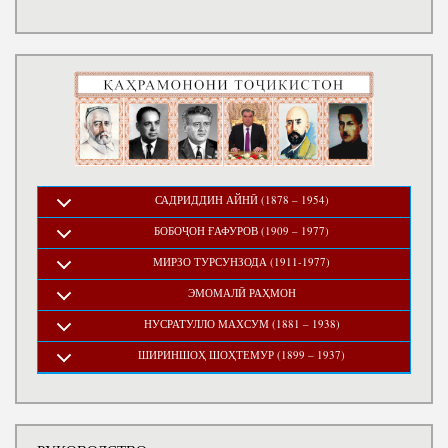
САДРИДДИН АЙНӢ (1878 – 1954)
БОБОҶОН ҒАФУРОВ (1909 – 1977)
МИРЗО ТУРСУНЗОДА (1911-1977)
ЭМОМАЛӢ РАҲМОН
НУСРАТУЛЛО МАХСУМ (1881 – 1938)
ШИРИНШОҲ ШОҲТЕМУР (1899 – 1937)