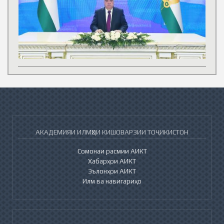
АКАДЕМИЯИ ИЛМҲОИ КИШОВАРЗИИ ТОҶИКИСТОН
Сомонаи расмии АИКТ
Хабарҳои АИКТ
Эълонҳои АИКТ
Илм ва навигариҳо