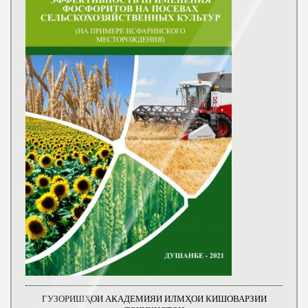
ГУЗОРИШҲОИ АКАДЕМИЯИ ИЛМҲОИ КИШОВАРЗИИ