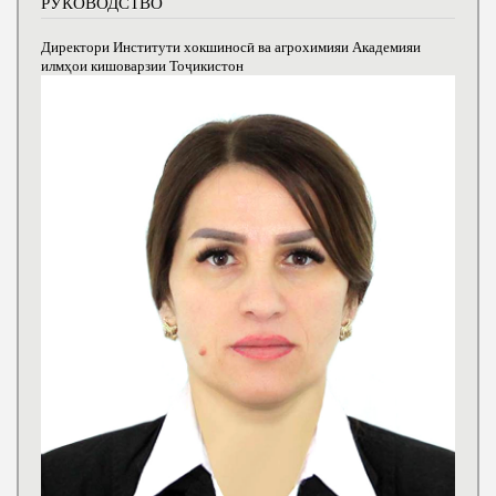
РУКОВОДСТВО
Директори Институти хокшиносӣ ва агрохимияи Академияи
илмҳои кишоварзии Тоҷикистон