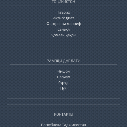
ТОҶИКИСТОН
Таърих
Иқтисодиёт
Фарҳанг ва маориф
Сайёҳӣ
Ҷомеаи ҷаҳон
РАМЗҲОИ ДАВЛАТӢ
Нишон
Парчам
Суруд
Пул
КОНТАКТЫ
Республика Таджикистан