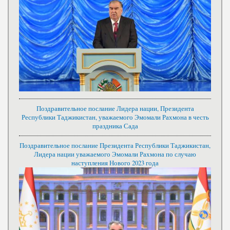
Поздравительное послание Лидера нации, Президента
Республики Таджикистан, уважаемого Эмомали Рахмона в честь
праздника Сада
Поздравительное послание Президента Республики Таджикистан,
Лидера нации уважаемого Эмомали Рахмона по случаю
наступления Нового 2023 года