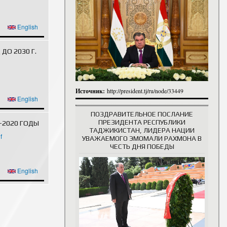
итута
итута
ӣ
English
 сотрудники
История руководителей
О 2030 Г.
Источник:
http://president.tj/ru/node/33449
ӣ
English
ПОЗДРАВИТЕЛЬНОЕ ПОСЛАНИЕ
ПРЕЗИДЕНТА РЕСПУБЛИКИ
-2020 ГОДЫ
ТАДЖИКИСТАН, ЛИДЕРА НАЦИИ
f
УВАЖАЕМОГО ЭМОМАЛИ РАХМОНА В
ЧЕСТЬ ДНЯ ПОБЕДЫ
ӣ
English