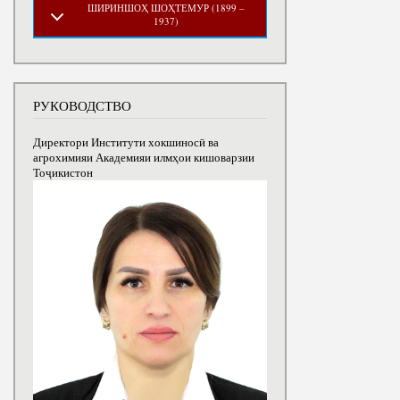
ШИРИНШОҲ ШОҲТЕМУР (1899 –
1937)
РУКОВОДСТВО
Директори Институти хокшиносӣ ва
агрохимияи Академияи илмҳои кишоварзии
Тоҷикистон