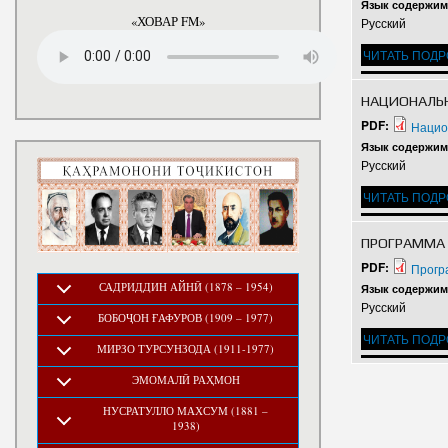
годы
Язык содержим
«ХОВАР FM»
Русский
ЧИТАТЬ ПОД
НАЦИОНАЛЬН
PDF:
Нацио
Язык содержим
Русский
ЧИТАТЬ ПОД
ПРОГРАММА 
PDF:
Прогр
САДРИДДИН АЙНӢ (1878 – 1954)
Язык содержим
Русский
БОБОҶОН ҒАФУРОВ (1909 – 1977)
ЧИТАТЬ ПОД
МИРЗО ТУРСУНЗОДА (1911-1977)
ЭМОМАЛӢ РАҲМОН
НУСРАТУЛЛО МАХСУМ (1881 –
1938)