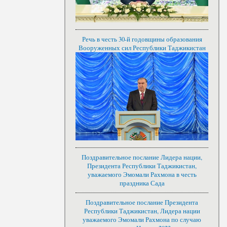
Речь в честь 30-й годовщины образования
Вооруженных сил Республики Таджикистан
Поздравительное послание Лидера нации,
Президента Республики Таджикистан,
уважаемого Эмомали Рахмона в честь
праздника Сада
Поздравительное послание Президента
Республики Таджикистан, Лидера нации
уважаемого Эмомали Рахмона по случаю