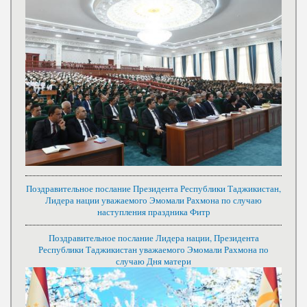
Поздравительное послание Президента Республики Таджикистан,
Лидера нации уважаемого Эмомали Рахмона по случаю
наступления праздника Фитр
Поздравительное послание Лидера нации, Президента
Республики Таджикистан уважаемого Эмомали Рахмона по
случаю Дня матери