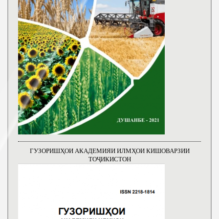
ГУЗОРИШҲОИ АКАДЕМИЯИ ИЛМҲОИ КИШОВАРЗИИ
ТОҶИКИСТОН