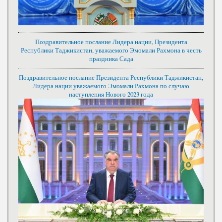
Поздравительное послание Лидера нации, Президента
Республики Таджикистан, уважаемого Эмомали Рахмона в честь
праздника Сада
Поздравительное послание Президента Республики Таджикистан,
Лидера нации уважаемого Эмомали Рахмона по случаю
наступления Нового 2023 года