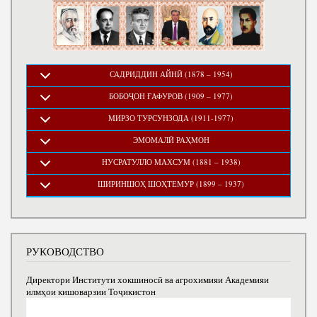
САДРИДДИН АЙНӢ (1878 – 1954)
БОБОҶОН ҒАФУРОВ (1909 – 1977)
МИРЗО ТУРСУНЗОДА (1911-1977)
ЭМОМАЛӢ РАҲМОН
НУСРАТУЛЛО МАХСУМ (1881 – 1938)
ШИРИНШОҲ ШОҲТЕМУР (1899 – 1937)
РУКОВОДСТВО
Директори Институти хокшиносӣ ва агрохимияи Академияи
илмҳои кишоварзии Тоҷикистон