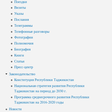
Поездки
Полномочия
Структура Института
Визиты
Указы
Биография
Руководители и сотрудники
Послания
Книги
Телеграммы
История руководителей
Телефонные разговоры
Статьи
Фотографии
Пресс-центр
Полномочия
Биография
Книги
ПРЕЗИДЕНТ РЕСПУБЛИКИ ТАДЖИКИСТАН
Статьи
Пресс-центр
Законодательство
Конституция Республики Таджикистан
Национальная стратегия развития Республики
Таджикистан на период до 2030 г.
Программа среднесрочного развития Республики
Таджикистан на 2016-2020 годы
Новости