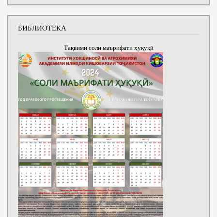
БИБЛИОТЕКА
Тақвими соли маърифати ҳуқуқӣ