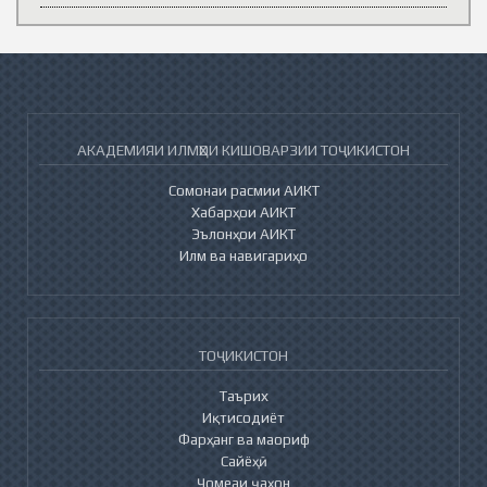
АКАДЕМИЯИ ИЛМҲОИ КИШОВАРЗИИ ТОҶИКИСТОН
Сомонаи расмии АИКТ
Хабарҳои АИКТ
Эълонҳои АИКТ
Илм ва навигариҳо
ТОҶИКИСТОН
Таърих
Иқтисодиёт
Фарҳанг ва маориф
Сайёҳӣ
Ҷомеаи ҷаҳон