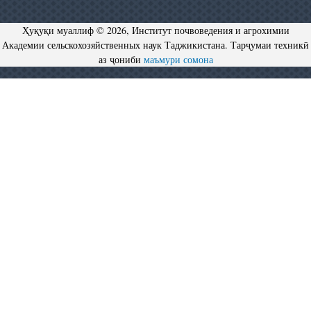
Ҳуқуқи муаллиф © 2026, Институт почвоведения и агрохимии
Академии сельскохозяйственных наук Таджикистана. Тарҷумаи техникӣ
аз ҷониби
маъмури сомона