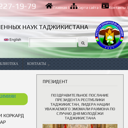
 227-19-79
Главная
|
Карта сайта
|
Контакты
|
ВЕННЫХ НАУК ТАДЖИКИСТАНА
English
БЛИОТЕКА
КОНТАКТЫ
Вакансии
ПРЕЗИДЕНТ
ПОЗДРАВИТЕЛЬНОЕ ПОСЛАНИЕ
ОХИМИЯИ
ПРЕЗИДЕНТА РЕСПУБЛИКИ
ТАДЖИКИСТАН, ЛИДЕРА НАЦИИ
УВАЖАЕМОГО ЭМОМАЛИ РАХМОНА ПО
СЛУЧАЮ ДНЯ МОЛОДЁЖИ
И КОРКАРД
ТАДЖИКИСТАНА
ДАР