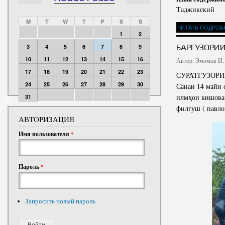
Таджикский
M
T
W
T
F
S
S
ЧИТАТЬ ПОДРОБ
1
2
БАРГУЗОРИИ
3
4
5
6
7
8
9
10
11
12
13
14
15
16
Автор:
Эмомов И.
17
18
19
20
21
22
23
СУРАТГУЗОРИ
24
25
26
27
28
29
30
Санаи 14 майи 
илмҳои кишовар
31
филгуш ( павло
АВТОРИЗАЦИЯ
Имя пользователя
*
Пароль
*
Запросить новый пароль