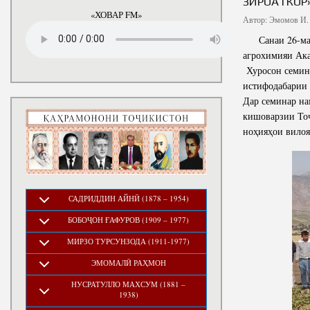
ЗИРОАТКОРӢ
годы
«ХОВАР FM»
Автор:
Эмомов И.
Санаи 26-майи
агрохимияи Ак
Хуросон семина
истифодабарии 
Дар семинар н
кишоварзии Тоҷ
ноҳияҳои вилоя
САДРИДДИН АЙНӢ (1878 – 1954)
БОБОҶОН ҒАФУРОВ (1909 – 1977)
МИРЗО ТУРСУНЗОДА (1911-1977)
ЭМОМАЛӢ РАҲМОН
НУСРАТУЛЛО МАХСУМ (1881 –
1938)