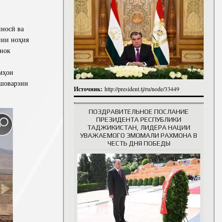
итута
итута
носӣ ва
 сотрудники
История руководителей
нии ноҳия
анок
мҳои
ишоварзии
Источник:
http://president.tj/ru/node/33449
ПОЗДРАВИТЕЛЬНОЕ ПОСЛАНИЕ
ПРЕЗИДЕНТА РЕСПУБЛИКИ
ТАДЖИКИСТАН, ЛИДЕРА НАЦИИ
УВАЖАЕМОГО ЭМОМАЛИ РАХМОНА В
ЧЕСТЬ ДНЯ ПОБЕДЫ