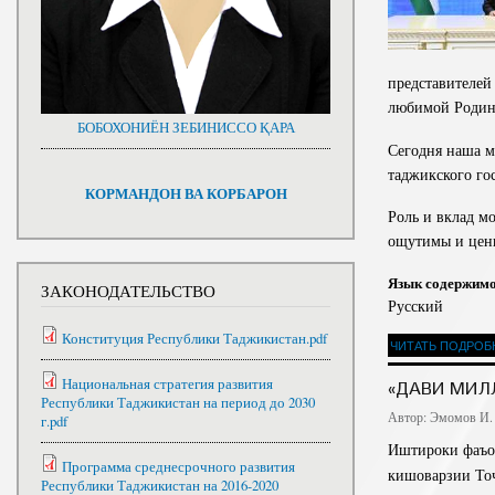
представителей
любимой Родине
БОБОХОНИЁН ЗЕБИНИССО ҚАРА
Сегодня наша м
таджикского гос
КОРМАНДОН ВА КОРБАРОН
Роль и вклад м
ощутимы и цен
Язык содержим
ЗАКОНОДАТЕЛЬСТВО
Русский
Конституция Республики Таджикистан.pdf
ЧИТАТЬ ПОДРОБ
Национальная стратегия развития
«ДАВИ МИЛЛ
Республики Таджикистан на период до 2030
Автор:
Эмомов И.
г.pdf
Иштироки фаъо
Программа среднесрочного развития
кишоварзии То
Республики Таджикистан на 2016-2020