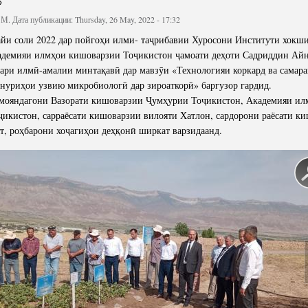
»
Структура
Директор Инст
 М.
Дата публикации: Thursday, 26 May, 2022 - 17:32
Структура Инст
 соли 2022 дар пойгоҳи илми- таҷрибавии Хуросони Институти хокши
Руководители и
адемияи илмҳои кишоварзии Тоҷикистон ҷамоати деҳоти Садриддин Ай
ри илмӣ-амалии минтақавӣ дар мавзӯи «Технологияи коркард ва самар
нуриҳои узвию микробиологӣ дар зироаткорӣ» баргузор гардид.
амояндагони Вазорати кишоварзии Ҷумҳурии Тоҷикистон, Академияи ил
икистон, сарраёсати кишоварзии вилояти Хатлон, сардорони раёсати к
т, роҳбарони хоҷагиҳои деҳқонӣ ширкат варзидаанд.