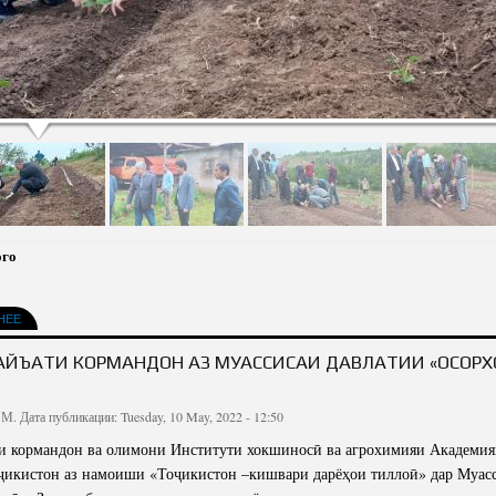
ого
НЕЕ
АЙЪАТИ КОРМАНДОН АЗ МУАССИСАИ ДАВЛАТИИ «ОСОР
 М.
Дата публикации: Tuesday, 10 May, 2022 - 12:50
и кормандон ва олимони Институти хокшиносӣ ва агрохимияи Академи
икистон аз намоиши «Тоҷикистон –кишвари дарёҳои тиллоӣ» дар Муасс