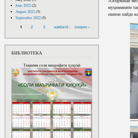
«Осорхонаи мил
June 2022
(2)
муҳиммияти таъ
August 2022
(3)
ошнои пайдо ка
September 2022
(5)
PAGES
2
3
навбатӣ ›
охирин »
1
БИБЛИОТЕКА
Тақвими соли маърифати ҳуқуқӣ