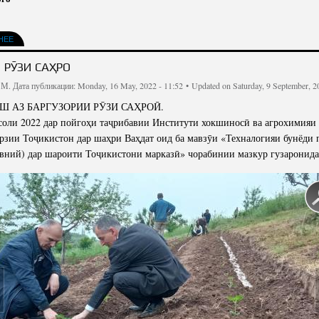
НЕЕ
 РӮЗИ САҲРОӢ
 М.
Дата публикации: Monday, 16 May, 2022 - 11:52 •
Updated on Saturday, 9 September, 2
Ш АЗ БАРГУЗОРИИ РӮЗИ САҲРОӢ.
соли 2022 дар пойгоҳи таҷрибавии Институти хокшиносӣ ва агрохимияи
зии Тоҷикистон дар шаҳри Ваҳдат оид ба мавзӯи «Техналогияи бунёди 
вний) дар шароити Тоҷикистони марказӣ» чорабинии мазкур гузаронида