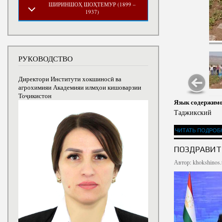
ШИРИНШОҲ ШОҲТЕМУР (1899 –
1937)
РУКОВОДСТВО
Директори Институти хокшиносӣ ва
агрохимияи Академияи илмҳои кишоварзии
Тоҷикистон
Язык содержим
Таджикский
ЧИТАТЬ ПОДРОБ
ПОЗДРАВИТ
Автор:
khokshinos.