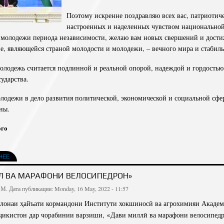
Поэтому искренне поздравляю всех вас, патриотич
настроенных и наделенных чувством национальной
 молодежи периода независимости, желаю вам новых свершений и дости
, являющейся страной молодости и молодежи, – вечного мира и стабиль
олодежь считается подлинной и реальной опорой, надеждой и гордостью
ударства.
олодежи в дело развития политической, экономической и социальной сфе
ны.
ого
НЕЕ
Ӣ ВА МАРАФОНИ ВЕЛОСИПЕДРОНӢ»
 М.
Дата публикации: Monday, 16 May, 2022 - 11:57
лонаи ҳайъати кормандони Институти хокшиносӣ ва агрохимияи Акаде
ҷикистон дар чорабинии варзиши,
Дави миллӣ ва марафони велосипед
«