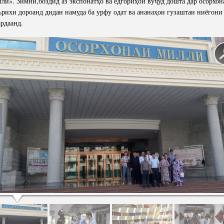
лӣ». Зимни,боздид аз экспонатҳо ва ёдгориҳои вуҷуд дошта дар осорхон
рихи дороанд дидан намуда ба урфу одат ва ананаҳои гузаштаи ниёгони
рдаанд.