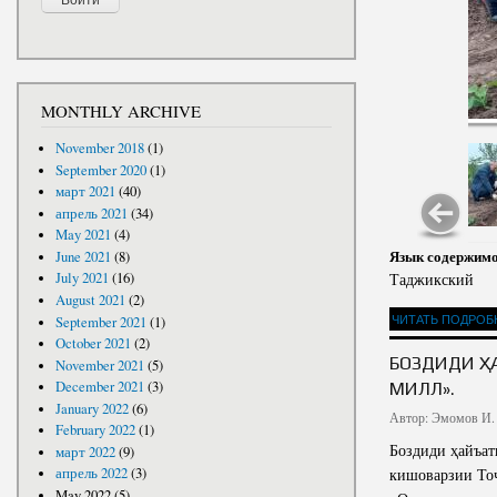
MONTHLY ARCHIVE
November 2018
(1)
September 2020
(1)
март 2021
(40)
апрель 2021
(34)
May 2021
(4)
Язык содержим
June 2021
(8)
July 2021
(16)
Таджикский
August 2021
(2)
ЧИТАТЬ ПОДРОБ
September 2021
(1)
October 2021
(2)
БОЗДИДИ Ҳ
November 2021
(5)
МИЛЛӢ».
December 2021
(3)
January 2022
(6)
Автор:
Эмомов И.
February 2022
(1)
Боздиди ҳайъат
март 2022
(9)
кишоварзии Тоҷ
апрель 2022
(3)
May 2022
(5)