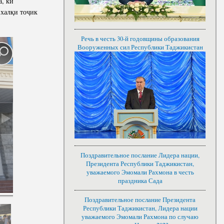
а, ки
 халқи тоҷик
Речь в честь 30-й годовщины образования
Вооруженных сил Республики Таджикистан
Поздравительное послание Лидера нации,
Президента Республики Таджикистан,
уважаемого Эмомали Рахмона в честь
праздника Сада
Поздравительное послание Президента
Республики Таджикистан, Лидера нации
уважаемого Эмомали Рахмона по случаю