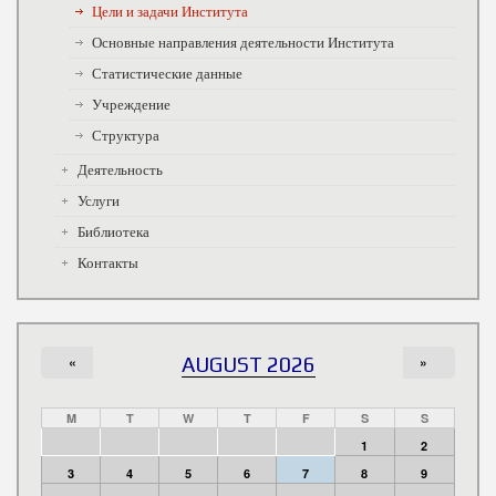
Цели и задачи Института
Основные направления деятельности Института
Статистические данные
Учреждение
Структура
Деятельность
Услуги
Библиотека
Контакты
«
AUGUST 2026
»
M
T
W
T
F
S
S
1
2
3
4
5
6
7
8
9