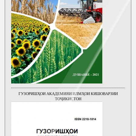
ГУЗОРИШҲОИ АКАДЕМИЯИ ИЛМҲОИ КИШОВАРЗИИ
ТОҶИКИСТОН