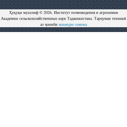
Ҳуқуқи муаллиф © 2026, Институт почвоведения и агрохимии
Академии сельскохозяйственных наук Таджикистана. Тарҷумаи техникӣ
аз ҷониби
маъмури сомона