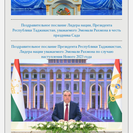
Поздравительное послание Лидера нации, Президента
Республики Таджикистан, уважаемого Эмомали Рахмона в честь
праздника Сада
Поздравительное послание Президента Республики Таджикистан,
Лидера нации уважаемого Эмомали Рахмона по случаю
наступления Нового 2023 года