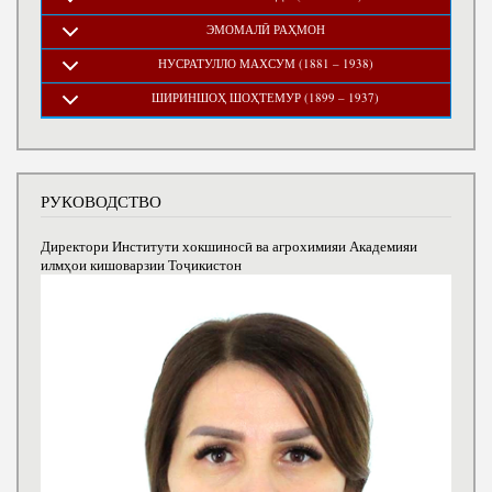
ЭМОМАЛӢ РАҲМОН
НУСРАТУЛЛО МАХСУМ (1881 – 1938)
ШИРИНШОҲ ШОҲТЕМУР (1899 – 1937)
РУКОВОДСТВО
Директори Институти хокшиносӣ ва агрохимияи Академияи
илмҳои кишоварзии Тоҷикистон