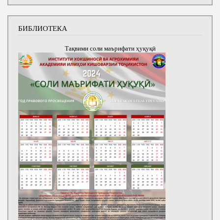
БИБЛИОТЕКА
Тақвими соли маърифати ҳуқуқӣ