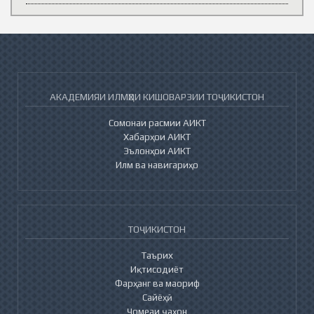
АКАДЕМИЯИ ИЛМҲОИ КИШОВАРЗИИ ТОҶИКИСТОН
Сомонаи расмии АИКТ
Хабарҳои АИКТ
Эълонҳои АИКТ
Илм ва навигариҳо
ТОҶИКИСТОН
Таърих
Иқтисодиёт
Фарҳанг ва маориф
Сайёҳӣ
Ҷомеаи ҷаҳон