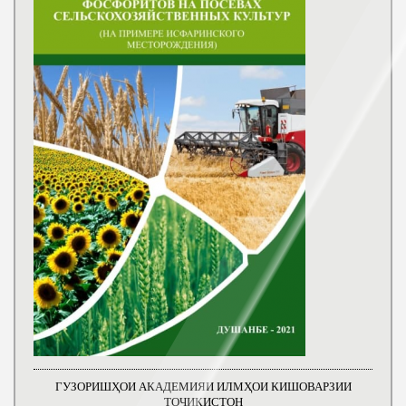
ГУЗОРИШҲОИ АКАДЕМИЯИ ИЛМҲОИ КИШОВАРЗИИ
ТОҶИКИСТОН