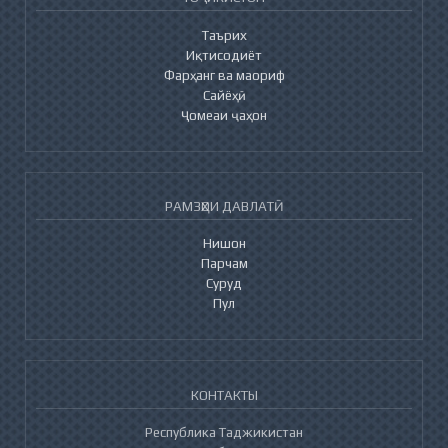
Таърих
Иқтисодиёт
Фарҳанг ва маориф
Сайёҳӣ
Ҷомеаи ҷаҳон
РАМЗҲОИ ДАВЛАТӢ
Нишон
Парчам
Суруд
Пул
КОНТАКТЫ
Республика Таджикистан