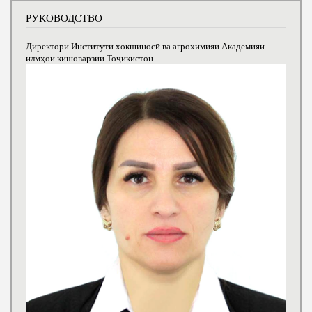
РУКОВОДСТВО
Директори Институти хокшиносӣ ва агрохимияи Академияи
илмҳои кишоварзии Тоҷикистон