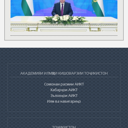
АКАДЕМИЯИ ИЛМҲОИ КИШОВАРЗИИ ТОҶИКИСТОН
Сомонаи расмии АИКТ
Хабарҳои АИКТ
Эълонҳои АИКТ
Илм ва навигариҳо
ТОҶИКИСТОН