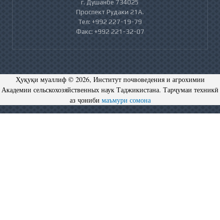
г. Душанбе 734025
Проспект Рудаки 21А.
Тел: +992 227-19-79
Факс: +992 221-32-07
Ҳуқуқи муаллиф © 2026, Институт почвоведения и агрохимии
Академии сельскохозяйственных наук Таджикистана. Тарҷумаи техникӣ
аз ҷониби
маъмури сомона