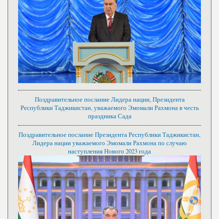
Поздравительное послание Лидера нации, Президента
Республики Таджикистан, уважаемого Эмомали Рахмона в честь
праздника Сада
Поздравительное послание Президента Республики Таджикистан,
Лидера нации уважаемого Эмомали Рахмона по случаю
наступления Нового 2023 года