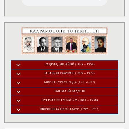
САДРИДДИН АЙНӢ (1878 – 1954)
БОБОҶОН ҒАФУРОВ (1909 – 1977)
МИРЗО ТУРСУНЗОДА (1911-1977)
ЭМОМАЛӢ РАҲМОН
НУСРАТУЛЛО МАХСУМ (1881 – 1938)
ШИРИНШОҲ ШОҲТЕМУР (1899 – 1937)