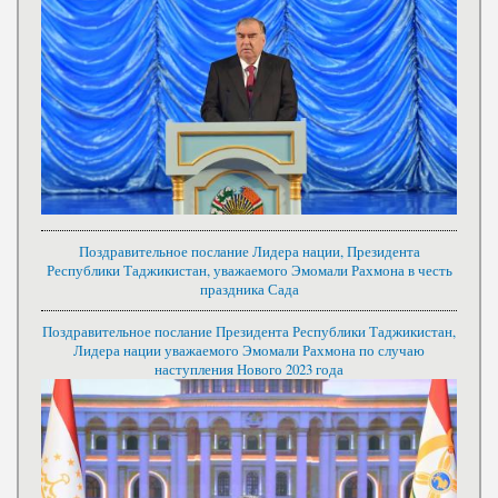
Поздравительное послание Лидера нации, Президента
Республики Таджикистан, уважаемого Эмомали Рахмона в честь
праздника Сада
Поздравительное послание Президента Республики Таджикистан,
Лидера нации уважаемого Эмомали Рахмона по случаю
наступления Нового 2023 года