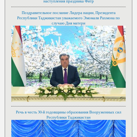
наступления праздника Фитр
Поздравительное послание Лидера нации, Президента
Республики Таджикистан уважаемого Эмомали Рахмона по
случаю Дня матери
Речь в честь 30-й годовщины образования Вооруженных сил
Республики Таджикистан