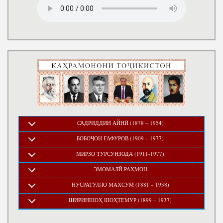
САДРИДДИН АЙНӢ (1878 – 1954)
БОБОҶОН ҒАФУРОВ (1909 – 1977)
МИРЗО ТУРСУНЗОДА (1911-1977)
ЭМОМАЛӢ РАҲМОН
НУСРАТУЛЛО МАХСУМ (1881 – 1938)
ШИРИНШОҲ ШОҲТЕМУР (1899 – 1937)