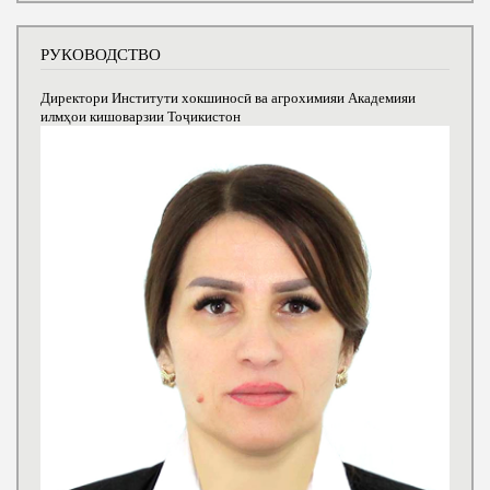
РУКОВОДСТВО
Директори Институти хокшиносӣ ва агрохимияи Академияи
илмҳои кишоварзии Тоҷикистон