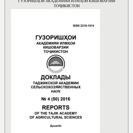
ГУЗОРИШҲОИ АКАДЕМИЯИ ИЛМҲОИ КИШОВАРЗИИ
ТОҶИКИСТОН