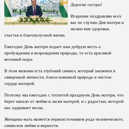
Дорогие сестры!
Полномочия
Структура Института
Искренне поздравляю всех
Биография
Руководители и сотрудники
вас по случаю Дня матери и
Книги
желаю вам здоровья,
История руководителей
счастья и благополучной жизни.
Статьи
Ежегодно День матери подает нам добрую весть о
Пресс-центр
пробуждении и возрождении природы, то есть красивой
весенней поры.
ПРЕЗИДЕНТ РЕСПУБЛИКИ ТАДЖИКИСТАН
В этом явлении есть глубокий символ, который заключен в
священной личности, благословенной природе и чистом
сердце матерей.
Поэтому мы ежегодно с теплотой празднуем День матери, что
берет начало от любви и ласки матерей, и с радостью, которой
нас одаривает весна.
Женщина-мать является первоисточником рода человеческого,
символом любви и верности.