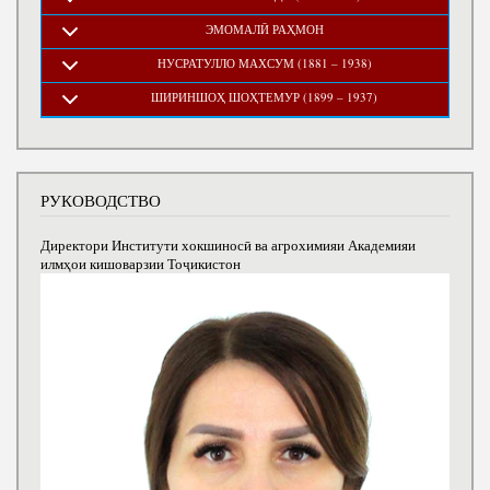
ЭМОМАЛӢ РАҲМОН
НУСРАТУЛЛО МАХСУМ (1881 – 1938)
ШИРИНШОҲ ШОҲТЕМУР (1899 – 1937)
РУКОВОДСТВО
Директори Институти хокшиносӣ ва агрохимияи Академияи
илмҳои кишоварзии Тоҷикистон