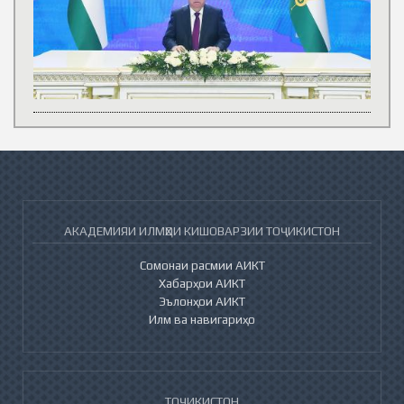
АКАДЕМИЯИ ИЛМҲОИ КИШОВАРЗИИ ТОҶИКИСТОН
Сомонаи расмии АИКТ
Хабарҳои АИКТ
Эълонҳои АИКТ
Илм ва навигариҳо
ТОҶИКИСТОН