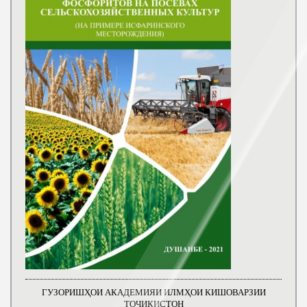
ГУЗОРИШҲОИ АКАДЕМИЯИ ИЛМҲОИ КИШОВАРЗИИ
ТОҶИКИСТОН