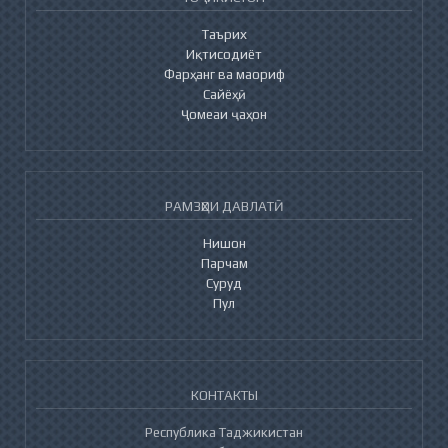
Таърих
Иқтисодиёт
Фарҳанг ва маориф
Сайёҳӣ
Ҷомеаи ҷаҳон
РАМЗҲОИ ДАВЛАТӢ
Нишон
Парчам
Суруд
Пул
КОНТАКТЫ
Республика Таджикистан