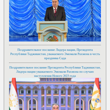
Поздравительное послание Лидера нации, Президента
Республики Таджикистан, уважаемого Эмомали Рахмона в честь
праздника Сада
Поздравительное послание Президента Республики Таджикистан,
Лидера нации уважаемого Эмомали Рахмона по случаю
наступления Нового 2023 года