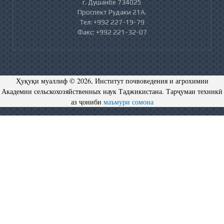
г. Душанбе 734025
Проспект Рудаки 21А.
Тел: +992 227-19-79
Факс: +992 221-32-07
Ҳуқуқи муаллиф © 2026, Институт почвоведения и агрохимии
Академии сельскохозяйственных наук Таджикистана. Тарҷумаи техникӣ
аз ҷониби
маъмури сомона