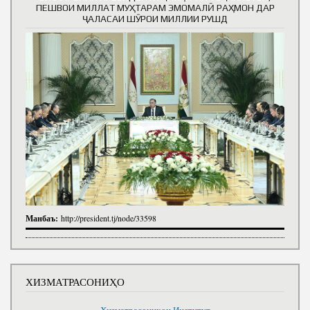
ПЕШВОИ МИЛЛАТ МУҲТАРАМ ЭМОМАЛӢ РАҲМОН ДАР
ҶАЛАСАИ ШӮРОИ МИЛЛИИ РУШД
Манбаъ:
http://president.tj/node/33598
ХИЗМАТРАСОНИҲО