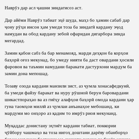
Наврӯз дар асл ҷашни зиндагисоз аст.
Дар айёми Наврӯз табиат эҳё шуда, маҳз бо ҳамин сабаб дар
ҷону рӯҳи инсон ҳам умеди тоза ба зиндагӣ кардану эҷод
намудан ва обод кардану зебоӣ офаридан дигарбора зинда
мегардад.
Замин қабои сабз ба бар менамояд, марди деҳқон ба корҳои
баҳорӣ оғоз мекунад, бо умеду нияти ба даст овардани ҳосили
фаровон ва таъмин намудани баракати дастурхони мардум ба
замин дона мепошад.
Тозаву озода кардани манзили зист, аз ҷумла хонасафедкунӣ,
ба умеди файзу баракат ва нуру рӯшноӣ берун баровардани
шикастпораҳао ва аз гиёҳу алафҳои баҳорӣ омода кардани ҳар
гуна таомҳои миллӣ аз ҷумлаи анъанаҳое мебошанд, ки
мардуми мо онҳоро аз қадим то имрӯз риоя мекунанд.
Муқаддас донистану эҳтиёт кардани табиат, поккории
ҷӯйбору чашмаҳо ва тоза нигоҳ доштани дарёву обанборҳо
барои мардуми бостонии мо суннати дерина ва бисёр муҳим