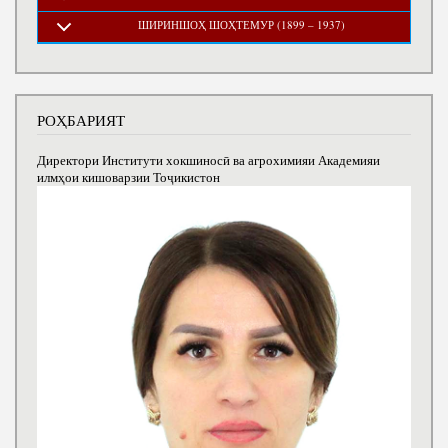
ШИРИНШОҲ ШОҲТЕМУР (1899 – 1937)
РОҲБАРИЯТ
Директори Институти хокшиносӣ ва агрохимияи Академияи
илмҳои кишоварзии Тоҷикистон