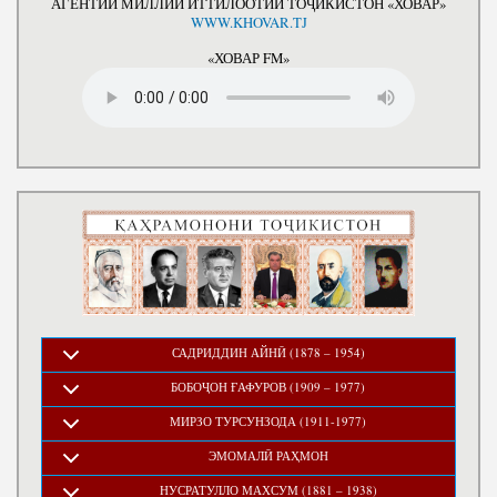
АГЕНТИИ МИЛЛИИ ИТТИЛООТИИ ТОҶИКИСТОН «ХОВАР»
WWW.KHOVAR.TJ
«ХОВАР FM»
САДРИДДИН АЙНӢ (1878 – 1954)
БОБОҶОН ҒАФУРОВ (1909 – 1977)
МИРЗО ТУРСУНЗОДА (1911-1977)
ЭМОМАЛӢ РАҲМОН
НУСРАТУЛЛО МАХСУМ (1881 – 1938)