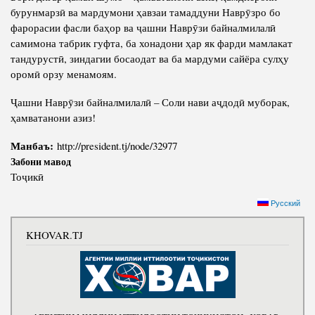
бурунмарзӣ ва мардумони ҳавзаи тамаддуни Наврӯзро бо
фарорасии фасли баҳор ва ҷашни Наврӯзи байналмилалӣ
самимона табрик гуфта, ба хонадони ҳар як фарди мамлакат
тандурустӣ, зиндагии босаодат ва ба мардуми сайёра сулҳу
оромӣ орзу менамоям.
Ҷашни Наврӯзи байналмилалӣ – Соли нави аҷдодӣ муборак,
ҳамватанони азиз!
Манбаъ:
http://president.tj/node/32977
Забони мавод
Тоҷикӣ
Русский
KHOVAR.TJ