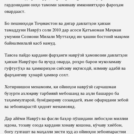
гардонидани онҳо тамоми заминаву имкониятҳоро фароҳам
овардааст.
Бо пешниҳоди Тоҷикистон ва дигар давлатҳои ҳавзаи
тамаддуни Наврӯз соли 2010 дар асоси Қатъномаи Маҷмаи
умумии Созмони Милали Муттаҳид ин ҷашни бостонӣ мақоми
байналмилалӣ касб намуд.
Тавсеа пайдо кардани фарҳанги наврӯзӣ ҳамовозии давлатҳои
ҳавзаи Наврӯзро ба вуҷуд оварда, роҳро барои муколамаву
гуфтугӯҳо ва ҳамкориҳои сиёсиву иқтисодӣ, илмиву адабӣ ва
фарҳангиву ҳунарӣ ҳамвор сохт.
Хотирнишон менамоям, ки ойинҳои наврӯзӣ сарчашмаи
бузурги ахлоқиву тарбиявӣ мебошанд ва аҳли башарро ба
таҳаммулгароӣ, бунёдкориву созандагӣ, яъне офаридани зебоӣ
ва зебоипарастӣ ҳидоят менамоянд.
Дар айёми Наврӯз ва фасли баҳор пӯшидани либосҳои миллии
идона, тозаву озода кардани хонаву кошона, кӯчаву хиёбон,
боғу гулгашт ва маҳалли зисти худ аз ойинҳои зебоипарастии