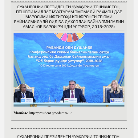
СУХАНРОНИИ ПРЕЗИДЕНТИ ҶУМҲУРИИ ТОҶИКИСТОН,
ПЕШВОИ МИЛЛАТ МУҲТАРАМ ЭМОМАЛӢ РАҲМОН ДАР
МАРОСИМИ ИФТИТОҲИ КОНФРОНСИ СЕЮМИ
БАЙНАЛМИЛАЛӢ ОИД БА ДАҲСОЛАИ БАЙНАЛМИЛАЛИИ
АМАЛ «ОБ БАРОИ РУШДИ УСТУВОР, 2018-2028»
Манбаъ:
http://president.tj/node/33617
СУХАНРОНИИ ПРЕЗИДЕНТИ ҶУМҲУРИИ ТОҶИКИСТОН,