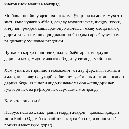
ниёгонамон маншаъ мегирад.
Мо бояд ин ойину арзишҳоро ҳамарӯза риоя намоем, муҳити
зист, яъне кӯчаву хиёбон, деҳаву маҳалли зист, шаҳру ноҳия,
инчунин, роҳҳои кишварамонро ҳамеша тозаву озода нигоҳ
дорем ва сарзамини аҷдодиамонро боз ҳам сарсабзу хуррам
ва дилкашу хушнамо гардонем.
Чунки ин корҳо нишондиҳанда ва баёнгари тамаддуни
деринаи мо ҳамчун миллати ободгару созанда мебошанд.
Ҳамчунин, хотирнишон менамоям, ки дар фарҳанги тоҷикон
амалҳои некиву накукорӣ ва ботину қалби пок доштан анъанаи
дерина буда, аз шиори аҷдоди некномамон – пиндори нек,
гуфтори нек ва рафтори нек сарчашма мегиранд.
Ҳамватанони азиз!
Наврӯз, пеш аз ҳама, ҷашни марди деҳқон – давомдиҳандаи
кори Бобои Одам ба ҳисоб меравад ва бо соҳаи кишоварзӣ
робитаи мустақим дорад.