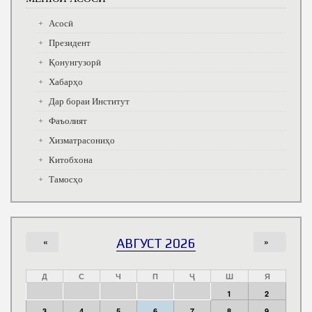
Асосӣ
Президент
Қонунгузорӣ
Хабарҳо
Дар бораи Институт
Фаъолият
Хизматрасониҳо
Китобхона
Тамосҳо
«
АВГУСТ 2026
»
Д
С
Ч
П
Ҷ
Ш
Я
1
2
3
4
5
6
7
8
9