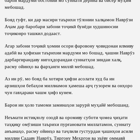
мебошад.
Бояд гуфт, ки дар масири таърихи тӯлонии халқамон Наврӯзи
Аҷам дар баробари забони тоҷикӣ бунёди худшиносии
тоҷиконро ташкил додааст.
Агар забони тоҷикӣ ҳомии осори фаровону ҷовидонаи илмиву
адабӣ ва ҳофизаи таърихии мардуми мо бошад, ҷашни Наврӯз
дарбаргирандаву нигоҳдорандаи суннатҳои зиндаи халқ,
расму ойинҳо ва фарҳанги миллӣ мебошад.
Аз ин рӯ, мо бояд ба хотири ҳифзи асолати худ ба ин
арзишҳои бебаҳои миллиамон ҳамеша арҷ гузорем ва онҳоро
чун гавҳараки чашм ҳифз кунем.
Барои ин ҳоло тамоми заминаҳои зарурӣ муҳайё мебошанд.
Неъмати истиқлолу озодӣ ва оромиву суботи ҷомеа ҷиҳати
таҳқиқу омӯзиши таърихи пурғановати миллатамон, суннату
анъанаҳо, расму ойинҳо ва таҷлили густурдаи ҷашнҳои асили
миллии Садаву Наврӯз, Тиргону Меҳргон ва эҳёву оммавӣ