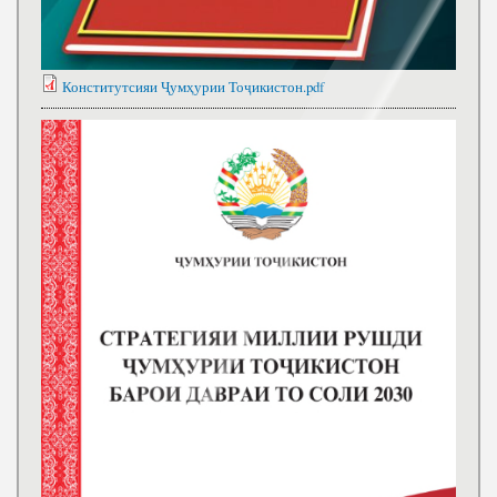
Конститутсияи Ҷумҳурии Тоҷикистон.pdf