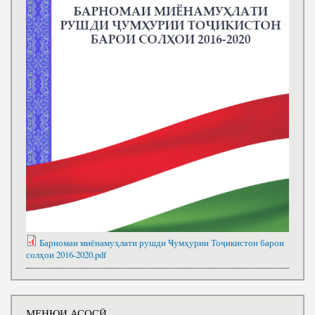
Барномаи миёнамуҳлати рушди Ҹумҳурии Тоҷикистон барои
солҳои 2016-2020.pdf
МЕНЮИ АСОСӢ