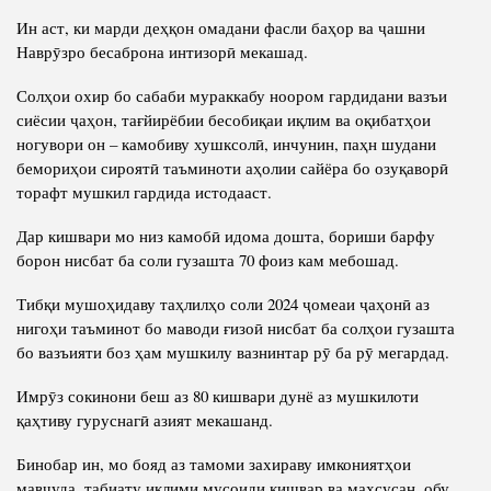
Ин аст, ки марди деҳқон омадани фасли баҳор ва ҷашни
Наврӯзро бесаброна интизорӣ мекашад.
Солҳои охир бо сабаби мураккабу ноором гардидани вазъи
сиёсии ҷаҳон, тағйирёбии бесобиқаи иқлим ва оқибатҳои
ногувори он – камобиву хушксолӣ, инчунин, паҳн шудани
бемориҳои сироятӣ таъминоти аҳолии сайёра бо озуқаворӣ
торафт мушкил гардида истодааст.
Дар кишвари мо низ камобӣ идома дошта, бориши барфу
борон нисбат ба соли гузашта 70 фоиз кам мебошад.
Тибқи мушоҳидаву таҳлилҳо соли 2024 ҷомеаи ҷаҳонӣ аз
нигоҳи таъминот бо маводи ғизоӣ нисбат ба солҳои гузашта
бо вазъияти боз ҳам мушкилу вазнинтар рӯ ба рӯ мегардад.
Имрӯз сокинони беш аз 80 кишвари дунё аз мушкилоти
қаҳтиву гуруснагӣ азият мекашанд.
Бинобар ин, мо бояд аз тамоми захираву имкониятҳои
мавҷуда, табиату иқлими мусоиди кишвар ва махсусан, обу