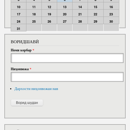
10
11
12
13
14
15
16
17
18
19
20
21
22
23
24
25
26
27
28
29
30
31
ВОРИДШАВӢ
Номи корбар
*
Ниҳонвожа
*
Дархости ниҳонвожаи нав