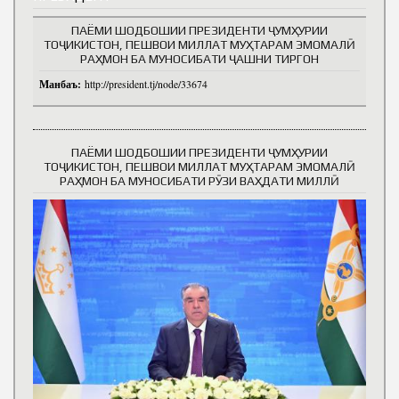
ПАЁМИ ШОДБОШИИ ПРЕЗИДЕНТИ ҶУМҲУРИИ
ТОҶИКИСТОН, ПЕШВОИ МИЛЛАТ МУҲТАРАМ ЭМОМАЛӢ
РАҲМОН БА МУНОСИБАТИ ҶАШНИ ТИРГОН
Манбаъ:
http://president.tj/node/33674
ПАЁМИ ШОДБОШИИ ПРЕЗИДЕНТИ ҶУМҲУРИИ
ТОҶИКИСТОН, ПЕШВОИ МИЛЛАТ МУҲТАРАМ ЭМОМАЛӢ
РАҲМОН БА МУНОСИБАТИ РӮЗИ ВАҲДАТИ МИЛЛӢ