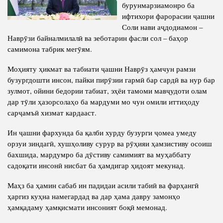
Салоҳият
бурунмарзиамонро ба
Сохтори Институт
ифтихори фарорасии ҷашни
Тарҷумаи ҳол
Роҳбарон ва кормандон
Соли нави аҷдодиамон –
Китобҳо
Наврӯзи байналмилалӣ ва зеботарин фасли сол – баҳор
Таърихи роҳбарон
самимона табрик мегӯям.
Мақолаҳо
Моҳияту ҳикмат ва табиати ҷашни Наврӯз ҳамчун рамзи
Хадамоти матбуот
бузургдошти инсон, пайки пирӯзии гармӣ бар сардӣ ва нур бар
зулмот, ойини бедории табиат, эҳёи тамоми мавҷудоти олам
ПРЕЗИДЕНТИ ҶУМҲУРИИ ТОҶИКИСТОН
дар тӯли ҳазорсолаҳо ба мардуми мо чун омили иттиҳоду
сарҷамъӣ хизмат кардааст.
Ин ҷашни фархунда ба қалби хурду бузурги ҷомеа умеду
орзуи зиндагӣ, хушҳоливу сурур ва рӯҳияи ҳамзистиву осоиш
бахшида, мардумро ба дӯстиву самимият ва муҳаббату
садоқати инсонӣ нисбат ба ҳамдигар ҳидоят мекунад.
Маҳз ба ҳамин сабаб ин падидаи асили табиӣ ва фарҳангӣ
ҳаргиз куҳна намегардад ва дар ҳама давру замонҳо
ҳамқадаму ҳамқисмати инсоният боқӣ мемонад.