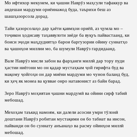
Мо ифтихор мекунем, ки ҷашни Наврӯз маҳсули тафаккур ва
андешаи мардуми ориёинажод буда, таърихи беш аз
шашҳазорсола дорад.
Тайи ҳазорсолаҳо дар ҳаёти қавмҳои ориёӣ, аз ҷумла мо –
тоҷикон ҳодисаву таҳаввулоти зиёде ба вуқуъ пайвастаанд, ки
боиси эҷоди маҳдудиятҳо барои баргузории ойину суннатҳо
ва ҷашнҳои миллии мо, ба шумули Наврӯз гардидаанд.
Вале Наврӯз мисли забон ва фарҳанги миллӣ дар тору пуди
ҳастии ниёгони мо он қадар мустаҳкам ҷой гирифта буд ва
мақому ҷойгоҳи он дар миёни мардуми мо чунон баланд буд,
ки ҳеҷ як монеа ва қуввае онро натавонист аз байн барад.
Зеро Наврӯз моҳиятан ҷашни мардумӣ ва ойини сирф табиӣ
мебошад.
Мехоҳам таъкид намоям, ки далели асосии умри тӯлонӣ
доштани Наврӯз робитаи мустақими он бо табиат ва инсон,
пайванди он бо суннату анъанаҳо ва расму ойинҳои миллӣ
мебошад.