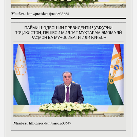
Манбаъ:
http://president.tj/node/33668
ПАЁМИ ШОДБОШИИ ПРЕЗИДЕНТИ ҶУМҲУРИИ
ТОҶИКИСТОН, ПЕШВОИ МИЛЛАТ МУҲТАРАМ ЭМОМАЛӢ
РАҲМОН БА МУНОСИБАТИ ИДИ ҚУРБОН
Манбаъ:
http://president.tj/node/33649