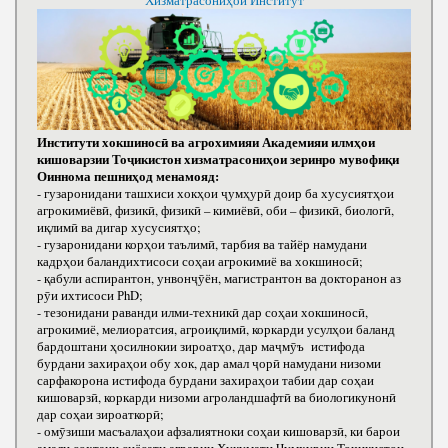
Хизматрасониҳои Институт
Институти хокшиносӣ ва агрохимияи Академияи илмҳои
кишоварзии Тоҷикистон хизматрасониҳои зеринро мувофиқи
Оиннома пешниҳод менамояд:
- гузаронидани ташхиси хокҳои ҷумҳурӣ доир ба хусусиятҳои
агрокимиёвӣ, физикӣ, физикӣ – кимиёвӣ, оби – физикӣ, биологӣ,
иқлимӣ ва дигар хусусиятҳо;
- гузаронидани корҳои таълимӣ, тарбия ва тайёр намудани
кадрҳои баландихтисоси соҳаи агрокимиё ва хокшиносӣ;
- қабули аспирантон, унвонҷӯён, магистрантон ва докторанон аз
рӯи ихтисоси РhD;
- тезонидани раванди илми-техникӣ дар соҳаи хокшиносӣ,
агрокимиё, мелиоратсия, агроиқлимӣ, коркарди усулҳои баланд
бардоштани ҳосилнокии зироатҳо, дар маҷмӯъ истифода
бурдани захираҳои обу хок, дар амал ҷорӣ намудани низоми
сарфакорона истифода бурдани захираҳои табии дар соҳаи
кишоварзӣ, коркарди низоми агроландшафтӣ ва биологикунонӣ
дар соҳаи зироаткорӣ;
- омӯзиши масъалаҳои афзалиятноки соҳаи кишоварзӣ, ки барои