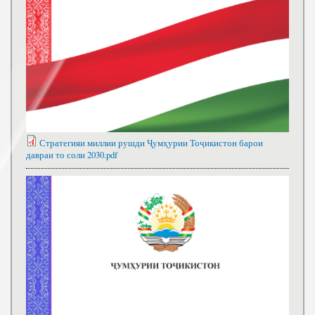
Стратегияи миллии рушди Ҷумҳурии Тоҷикистон барои
давраи то соли 2030.pdf