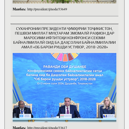
Манбаъ:
http://president.tj/node/33649
СУХАНРОНИИ ПРЕЗИДЕНТИ ҶУМҲУРИИ ТОҶИКИСТОН,
ПЕШВОИ МИЛЛАТ МУҲТАРАМ ЭМОМАЛӢ РАҲМОН ДАР
МАРОСИМИ ИФТИТОҲИ КОНФРОНСИ СЕЮМИ
БАЙНАЛМИЛАЛӢ ОИД БА ДАҲСОЛАИ БАЙНАЛМИЛАЛИИ
АМАЛ «ОБ БАРОИ РУШДИ УСТУВОР, 2018-2028»
Манбаъ:
http://president.tj/node/33617