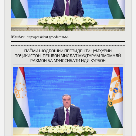
Манбаъ:
http://president.tj/node/33668
ПАЁМИ ШОДБОШИИ ПРЕЗИДЕНТИ ҶУМҲУРИИ
ТОҶИКИСТОН, ПЕШВОИ МИЛЛАТ МУҲТАРАМ ЭМОМАЛӢ
РАҲМОН БА МУНОСИБАТИ ИДИ ҚУРБОН