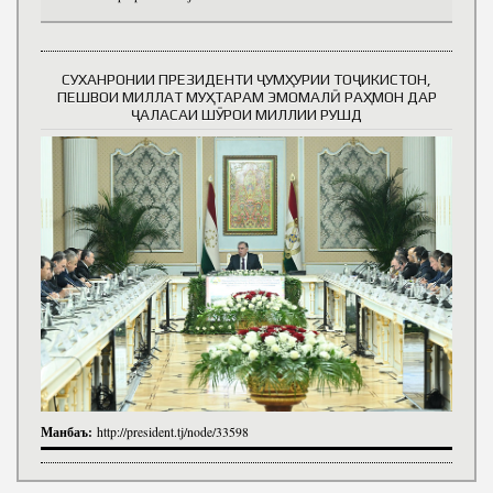
СУХАНРОНИИ ПРЕЗИДЕНТИ ҶУМҲУРИИ ТОҶИКИСТОН,
ПЕШВОИ МИЛЛАТ МУҲТАРАМ ЭМОМАЛӢ РАҲМОН ДАР
ҶАЛАСАИ ШӮРОИ МИЛЛИИ РУШД
Манбаъ:
http://president.tj/node/33598