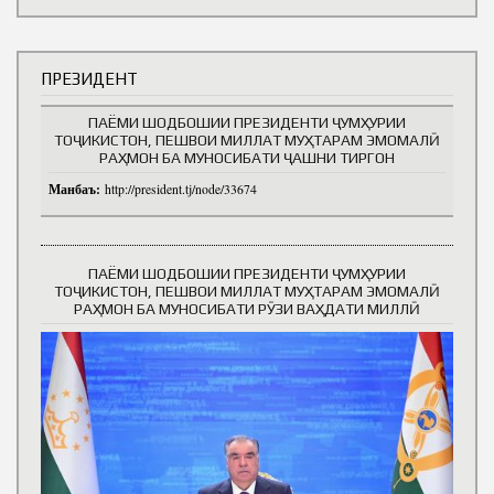
ПРЕЗИДЕНТ
ПАЁМИ ШОДБОШИИ ПРЕЗИДЕНТИ ҶУМҲУРИИ
ТОҶИКИСТОН, ПЕШВОИ МИЛЛАТ МУҲТАРАМ ЭМОМАЛӢ
РАҲМОН БА МУНОСИБАТИ ҶАШНИ ТИРГОН
Манбаъ:
http://president.tj/node/33674
ПАЁМИ ШОДБОШИИ ПРЕЗИДЕНТИ ҶУМҲУРИИ
ТОҶИКИСТОН, ПЕШВОИ МИЛЛАТ МУҲТАРАМ ЭМОМАЛӢ
РАҲМОН БА МУНОСИБАТИ РӮЗИ ВАҲДАТИ МИЛЛӢ