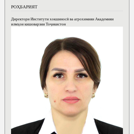
РОҲБАРИЯТ
Директори Институти хокшиносӣ ва агрохимияи Академияи
илмҳои кишоварзии Тоҷикистон