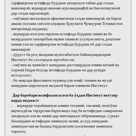
сарфакорона истифода бурдани захираҳои табии дар соҳаи
кишоварзӣ, коркарди низоми агроландшафтӣ ва биологикунонӣ
дар соҳаи зироаткорӣ;
- омӯзиши масъалаҳои афзалиятноки соҳаи кишоварзӣ, ки барои
амали сохтани сиёсати аграрии Ҳукумати Ҷумҳурии Тоҷикистон
нигаронида шудаанд;
- коркарди асосҳои оқилона истифода бурдани замин ва бо
назардошти тағъирёбии иқлим такмили усулҳои нигоҳ доштани
намии хок ва сарфакорона истифода бурдани об дар соҳаи
кишоварзӣ;
- дуруст ба роҳ мондани муносибатҳои байниҳамдигарии
Институт бо сохторҳои зертобеи он;
- омӯзиш ва ҷамъбаст намудани дастовардҳои илмии ватанӣ ва
хориҷӣ баҳри беҳтар истифода бурдани он дар рушди
истеҳсолот;
- бо мақсади фаъолияти пурмаҳсули илмӣ, таъмин ва муҳаё
намудани шароитҳои меҳнатӣ барои олимони Институт.
Дар баробари вазифаҳои асоси ба ӯҳдаи Институт вогузор
карда шудааст:
- коркарди чорабиниҳои илмию техникӣ, таълимӣ, пешгӯии
иқтисодӣ ва тарҳрезии барномаҳо оид ба истифодаи самараноки
захираҳои хок ва замин дар минтақаҳои обёришаванда, суръат
бахшидани истифодаи заминҳои лалмӣ, аз худ намудани
заминҳои нав ва баланд бардоштани ҳосилнокии заминҳои
чарогоҳ;