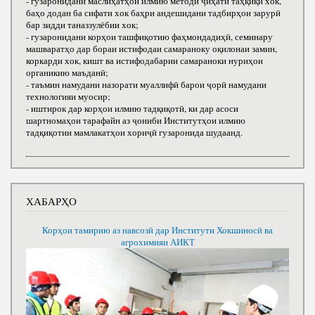
- гузаронидани маслиҳатҳои илмию методӣ ҷиҳати таҳқиқи хок,
баҳо додан ба сифати хок баҳри андешидани тадбирҳои зарурӣ
бар зидди таназзулёбии хок;
- гузаронидани корҳои ташфиқотию фаҳмондадиҳӣ, семинару
машваратҳо дар бораи истифодаи самараноку оқилонаи замин,
коркарди хок, кишт ва истифодабарии самараноки нуриҳои
органикию маъданӣ;
- таъмин намудани назорати муаллифӣ барои ҷорӣ намудани
технологияи муосир;
- иштирок дар корҳои илмию тадқиқотӣ, ки дар асоси
шартномаҳои тарафайн аз ҷониби Институтҳои илмию
тадқиқотии мамлакатҳои хориҷӣ гузаронида шудаанд.
ХАБАРҲО
Корҳои тамирию аз навсозӣ дар Институти Хокшиносӣ ва
агрохимияи АИКТ