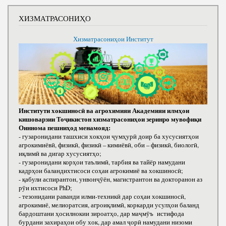
ХИЗМАТРАСОНИҲО
Хизматрасониҳои Институт
Институти хокшиносӣ ва агрохимияи Академияи илмҳои
кишоварзии Тоҷикистон хизматрасониҳои зеринро мувофиқи
Оиннома пешниҳод менамояд:
- гузаронидани ташхиси хокҳои ҷумҳурӣ доир ба хусусиятҳои
агрокимиёвӣ, физикӣ, физикӣ – кимиёвӣ, оби – физикӣ, биологӣ,
иқлимӣ ва дигар хусусиятҳо;
- гузаронидани корҳои таълимӣ, тарбия ва тайёр намудани
кадрҳои баландихтисоси соҳаи агрокимиё ва хокшиносӣ;
- қабули аспирантон, унвонҷӯён, магистрантон ва докторанон аз
рӯи ихтисоси РhD;
- тезонидани раванди илми-техникӣ дар соҳаи хокшиносӣ,
агрокимиё, мелиоратсия, агроиқлимӣ, коркарди усулҳои баланд
бардоштани ҳосилнокии зироатҳо, дар маҷмӯъ истифода
бурдани захираҳои обу хок, дар амал ҷорӣ намудани низоми