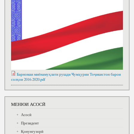
Барномаи миёнамуҳлати рушди Ҹумҳурии Тоҷикистон барои
солҳои 2016-2020.pdf
МЕНЮИ АСОСӢ
Асосӣ
Президент
Қонунгузорӣ