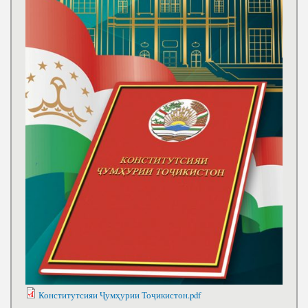
Конститутсияи Ҷумҳурии Тоҷикистон.pdf