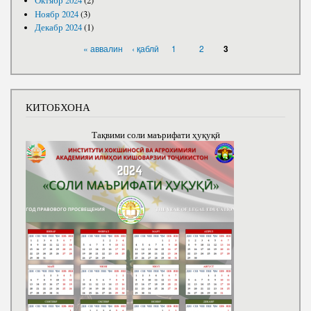
Октябр 2024
(2)
Ноябр 2024
(3)
Декабр 2024
(1)
САҲИФАҲО
« аввалин
‹ қаблӣ
1
2
3
КИТОБХОНА
Тақвими соли маърифати ҳуқуқӣ