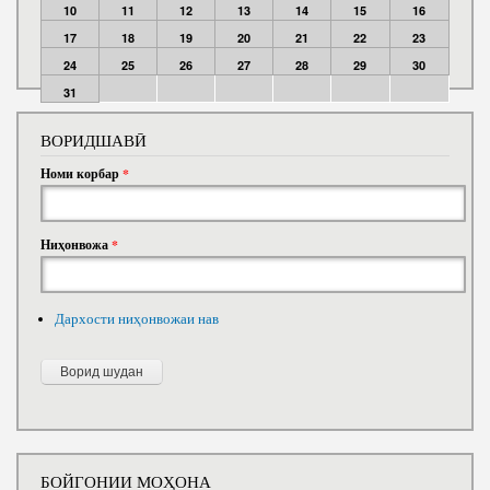
10
11
12
13
14
15
16
17
18
19
20
21
22
23
24
25
26
27
28
29
30
31
ВОРИДШАВӢ
Номи корбар
*
Ниҳонвожа
*
Дархости ниҳонвожаи нав
БОЙГОНИИ МОҲОНА