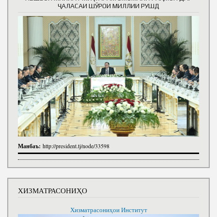
ҶАЛАСАИ ШӮРОИ МИЛЛИИ РУШД
Манбаъ:
http://president.tj/node/33598
ХИЗМАТРАСОНИҲО
Хизматрасониҳои Институт