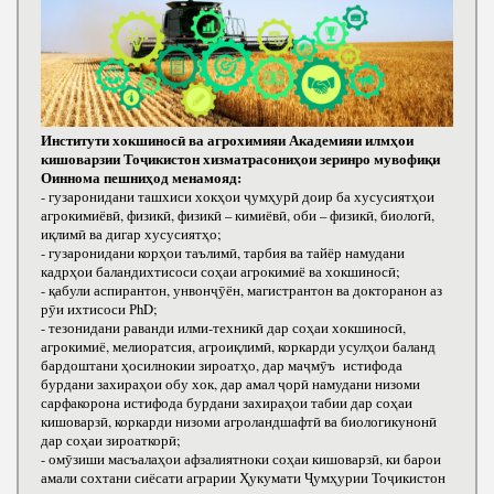
Институти хокшиносӣ ва агрохимияи Академияи илмҳои
кишоварзии Тоҷикистон хизматрасониҳои зеринро мувофиқи
Оиннома пешниҳод менамояд:
- гузаронидани ташхиси хокҳои ҷумҳурӣ доир ба хусусиятҳои
агрокимиёвӣ, физикӣ, физикӣ – кимиёвӣ, оби – физикӣ, биологӣ,
иқлимӣ ва дигар хусусиятҳо;
- гузаронидани корҳои таълимӣ, тарбия ва тайёр намудани
кадрҳои баландихтисоси соҳаи агрокимиё ва хокшиносӣ;
- қабули аспирантон, унвонҷӯён, магистрантон ва докторанон аз
рӯи ихтисоси РhD;
- тезонидани раванди илми-техникӣ дар соҳаи хокшиносӣ,
агрокимиё, мелиоратсия, агроиқлимӣ, коркарди усулҳои баланд
бардоштани ҳосилнокии зироатҳо, дар маҷмӯъ истифода
бурдани захираҳои обу хок, дар амал ҷорӣ намудани низоми
сарфакорона истифода бурдани захираҳои табии дар соҳаи
кишоварзӣ, коркарди низоми агроландшафтӣ ва биологикунонӣ
дар соҳаи зироаткорӣ;
- омӯзиши масъалаҳои афзалиятноки соҳаи кишоварзӣ, ки барои
амали сохтани сиёсати аграрии Ҳукумати Ҷумҳурии Тоҷикистон