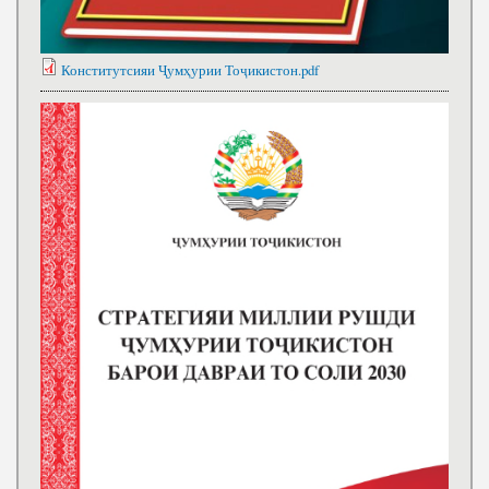
Конститутсияи Ҷумҳурии Тоҷикистон.pdf