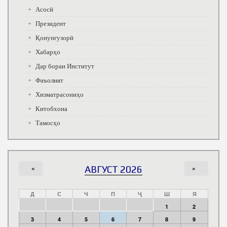
Асосӣ
Президент
Қонунгузорӣ
Хабарҳо
Дар бораи Институт
Фаъолият
Хизматрасониҳо
Китобхона
Тамосҳо
«
АВГУСТ 2026
»
Д
С
Ч
П
Ҷ
Ш
Я
1
2
3
4
5
6
7
8
9