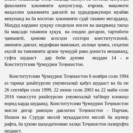
Салоҳият
Сохтори Институт
фаъолияти ҳокимияти қонунгузор, иҷроия, мақомоти
маҳаллии ҳокимияти давлатӣ ва худидоракуниро муайян
Тарҷумаи ҳол
Роҳбарон ва кормандон
мекунанд ва ба воситаи ҳокимияти судӣ таъмин мегарданд.
Китобҳо
Таърихи роҳбарон
Маҳдуд кардани ҳуқуқу озодиҳои инсон ва шаҳрванд танҳо
ба мақсади таъмини ҳуқуқ ва озодии дигарон, тартиботи
Мақолаҳо
ҷамъиятӣ, ҳимояи асосҳои сохтори конститутсионӣ,
Хадамоти матбуот
амнияти давлат, мудофиаи мамлакат, ахлоқи ҷомеа, сиҳатии
аҳолӣ ва тамомияти арзии ҷумҳурӣ раво дониста мешаванд,
гуфта шудааст дар боби дуюми моддаи 14 - и
ПРЕЗИДЕНТИ ҶУМҲУРИИ ТОҶИКИСТОН
Конститутсияи Ҷумҳурии Тоҷикистон.
Конститутсияи Ҷумҳурии Тоҷикистон 6 ноябри соли 1994
аз тариқи раъйпурсии умумихалқӣ қабул шудааст ва ба он
26 сентябри соли 1999, 22 июни соли 2003 ва 22 майи соли
2016 тавассути раъйпурсии умумихалқӣ таѓйиру иловаҳо
ворид карда шудаанд. Конститутсияи Ҷумҳурии Тоҷикистон
мисли дигар рамзҳои давлатии Тоҷикистон - Парчам,
Нишон ва Суруди миллӣ муқаддасоти миллӣ ба шумор
рафта, ба ҳукми шаҳодатномаи халқи Тоҷикистон пазируфта
шудааст.