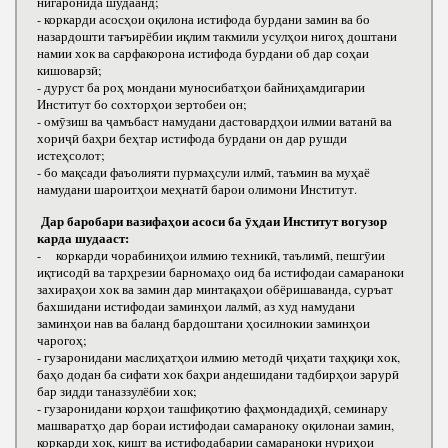
нигаронида шудаанд;
- коркарди асосҳои оқилона истифода бурдани замин ва бо
назардошти тағъирёбии иқлим такмили усулҳои нигоҳ доштани
намии хок ва сарфакорона истифода бурдани об дар соҳаи
кишоварзӣ;
- дуруст ба роҳ мондани муносибатҳои байниҳамдигарии
Институт бо сохторҳои зертобеи он;
- омӯзиш ва ҷамъбаст намудани дастовардҳои илмии ватанӣ ва
хориҷӣ баҳри беҳтар истифода бурдани он дар рушди
истеҳсолот;
- бо мақсади фаъолияти пурмаҳсули илмӣ, таъмин ва муҳаё
намудани шароитҳои меҳнатӣ барои олимони Институт.
Дар баробари вазифаҳои асоси ба ӯҳдаи Институт вогузор
карда шудааст:
- коркарди чорабиниҳои илмию техникӣ, таълимӣ, пешгӯии
иқтисодӣ ва тарҳрезии барномаҳо оид ба истифодаи самараноки
захираҳои хок ва замин дар минтақаҳои обёришаванда, суръат
бахшидани истифодаи заминҳои лалмӣ, аз худ намудани
заминҳои нав ва баланд бардоштани ҳосилнокии заминҳои
чарогоҳ;
- гузаронидани маслиҳатҳои илмию методӣ ҷиҳати таҳқиқи хок,
баҳо додан ба сифати хок баҳри андешидани тадбирҳои зарурӣ
бар зидди таназзулёбии хок;
- гузаронидани корҳои ташфиқотию фаҳмондадиҳӣ, семинару
машваратҳо дар бораи истифодаи самараноку оқилонаи замин,
коркарди хок, кишт ва истифодабарии самараноки нуриҳои