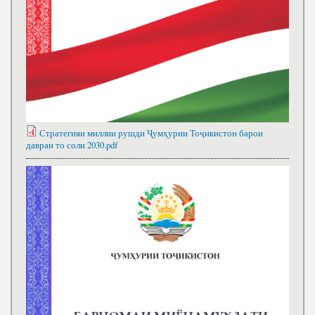
Стратегияи миллии рушди Ҷумҳурии Тоҷикистон барои
давраи то соли 2030.pdf