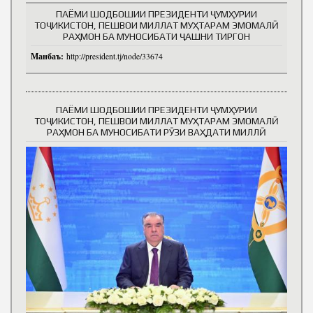
ПАЁМИ ШОДБОШИИ ПРЕЗИДЕНТИ ҶУМҲУРИИ
ТОҶИКИСТОН, ПЕШВОИ МИЛЛАТ МУҲТАРАМ ЭМОМАЛӢ
РАҲМОН БА МУНОСИБАТИ ҶАШНИ ТИРГОН
Манбаъ:
http://president.tj/node/33674
ПАЁМИ ШОДБОШИИ ПРЕЗИДЕНТИ ҶУМҲУРИИ
ТОҶИКИСТОН, ПЕШВОИ МИЛЛАТ МУҲТАРАМ ЭМОМАЛӢ
РАҲМОН БА МУНОСИБАТИ РӮЗИ ВАҲДАТИ МИЛЛӢ