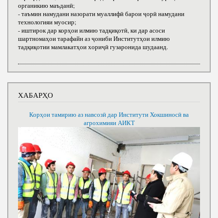
органикию маъданӣ;
- таъмин намудани назорати муаллифӣ барои ҷорӣ намудани
технологияи муосир;
- иштирок дар корҳои илмию тадқиқотӣ, ки дар асоси
шартномаҳои тарафайн аз ҷониби Институтҳои илмию
тадқиқотии мамлакатҳои хориҷӣ гузаронида шудаанд.
ХАБАРҲО
Корҳои тамирию аз навсозӣ дар Институти Хокшиносӣ ва
агрохимияи АИКТ