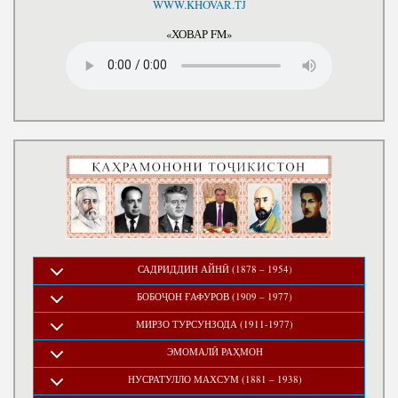
WWW.KHOVAR.TJ
«ХОВАР FM»
САДРИДДИН АЙНӢ (1878 – 1954)
БОБОҶОН ҒАФУРОВ (1909 – 1977)
МИРЗО ТУРСУНЗОДА (1911-1977)
ЭМОМАЛӢ РАҲМОН
НУСРАТУЛЛО МАХСУМ (1881 – 1938)