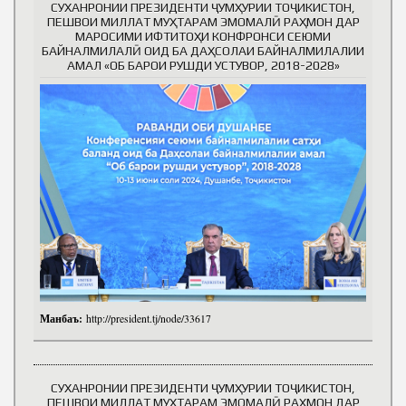
СУХАНРОНИИ ПРЕЗИДЕНТИ ҶУМҲУРИИ ТОҶИКИСТОН,
ПЕШВОИ МИЛЛАТ МУҲТАРАМ ЭМОМАЛӢ РАҲМОН ДАР
МАРОСИМИ ИФТИТОҲИ КОНФРОНСИ СЕЮМИ
БАЙНАЛМИЛАЛӢ ОИД БА ДАҲСОЛАИ БАЙНАЛМИЛАЛИИ
АМАЛ «ОБ БАРОИ РУШДИ УСТУВОР, 2018-2028»
Манбаъ:
http://president.tj/node/33617
СУХАНРОНИИ ПРЕЗИДЕНТИ ҶУМҲУРИИ ТОҶИКИСТОН,
ПЕШВОИ МИЛЛАТ МУҲТАРАМ ЭМОМАЛӢ РАҲМОН ДАР