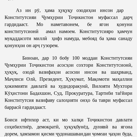
Аз ин рӯ, ҳама ҳуқуқу озодиҳои инсон дар
Конститутсияи Ҷумҳурии Тоҷикистон муфассал дарҷ
гардидааст. Мо наметавонем, бе ягон қонуни
конститутсионӣ амал намоем. Конститутсияро ҳамчун
муқаддасоти миллӣ ҳифз намуда, мебояд ба ҳама санаду
қонунҳои он арҷ гузорем.
Биноан, дар 10 бобу 100 моддаи Конститутсияи
Ҷумҳурии Тоҷикистон асосҳои сохтори Конститутсионӣ,
ҳуқуқ, озодӣ вазифаҳои асосии инсон ва шаҳрванд,
Маҷлиси Олӣ, Президент, Ҳукумат, Мақомоти маҳаллии
ҳокимияти давлатӣ ва худидоракунӣ, Вилояти Мухтори
Кӯҳистони Бадахшон, Суд, Прокуратура, Тартиби таѓйири
Конститутсия вазифаву салоҳияти онҳо ба таври муфассал
баррасӣ гардидааст.
Боиси ифтихор аст, ки мо халқи Тоҷикистон давлати
соҳибихтиёр, демократӣ, ҳуқуқбунёд, дунявӣ ва ягона
дорем, ҳамзамон қисми ҷудонашавандаи ҷомеаи ҷаҳон буда,