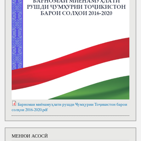
Барномаи миёнамуҳлати рушди Ҹумҳурии Тоҷикистон барои
солҳои 2016-2020.pdf
МЕНЮИ АСОСӢ