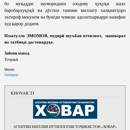
бо муқаддас шуморидани озодиву ҳуқуқи шахс
баробарҳуқуқӣ ва дӯстии тамоми миллату халқиятҳоро
эътироф мекунем ва бунёди ҷомеаи адолатпарварро вазифаи
худ қарор додаем.
Иззатулло ЭМОМОВ, мудирӣ шуъбаи иттилоот, машварат
ва татбиқи дастовардҳо.
Забони мавод
Тоҷикӣ
Меню:
Хабарҳо
KHOVAR.TJ
АГЕНТИИ МИЛЛИИ ИТТИЛООТИИ ТОҶИКИСТОН «ХОВАР»