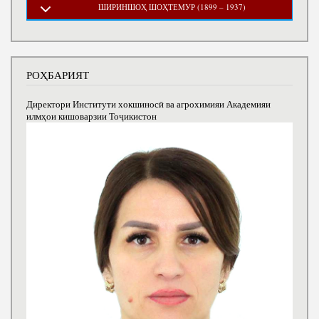
ШИРИНШОҲ ШОҲТЕМУР (1899 – 1937)
РОҲБАРИЯТ
Директори Институти хокшиносӣ ва агрохимияи Академияи
илмҳои кишоварзии Тоҷикистон