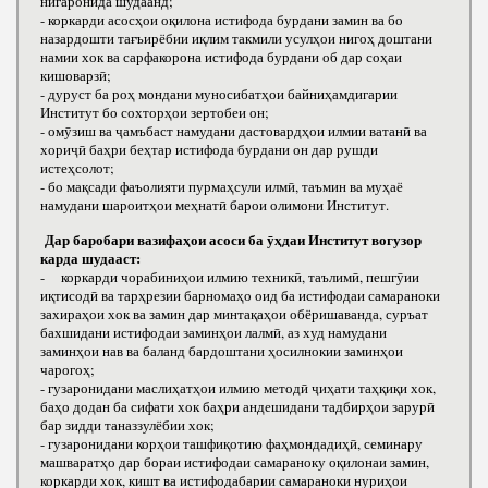
нигаронида шудаанд;
- коркарди асосҳои оқилона истифода бурдани замин ва бо
назардошти тағъирёбии иқлим такмили усулҳои нигоҳ доштани
намии хок ва сарфакорона истифода бурдани об дар соҳаи
кишоварзӣ;
- дуруст ба роҳ мондани муносибатҳои байниҳамдигарии
Институт бо сохторҳои зертобеи он;
- омӯзиш ва ҷамъбаст намудани дастовардҳои илмии ватанӣ ва
хориҷӣ баҳри беҳтар истифода бурдани он дар рушди
истеҳсолот;
- бо мақсади фаъолияти пурмаҳсули илмӣ, таъмин ва муҳаё
намудани шароитҳои меҳнатӣ барои олимони Институт.
Дар баробари вазифаҳои асоси ба ӯҳдаи Институт вогузор
карда шудааст:
- коркарди чорабиниҳои илмию техникӣ, таълимӣ, пешгӯии
иқтисодӣ ва тарҳрезии барномаҳо оид ба истифодаи самараноки
захираҳои хок ва замин дар минтақаҳои обёришаванда, суръат
бахшидани истифодаи заминҳои лалмӣ, аз худ намудани
заминҳои нав ва баланд бардоштани ҳосилнокии заминҳои
чарогоҳ;
- гузаронидани маслиҳатҳои илмию методӣ ҷиҳати таҳқиқи хок,
баҳо додан ба сифати хок баҳри андешидани тадбирҳои зарурӣ
бар зидди таназзулёбии хок;
- гузаронидани корҳои ташфиқотию фаҳмондадиҳӣ, семинару
машваратҳо дар бораи истифодаи самараноку оқилонаи замин,
коркарди хок, кишт ва истифодабарии самараноки нуриҳои