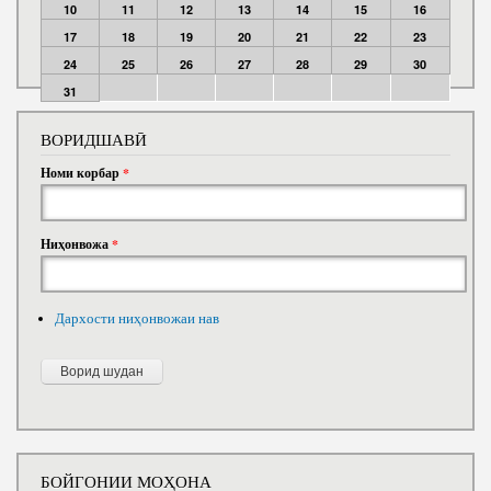
10
11
12
13
14
15
16
17
18
19
20
21
22
23
24
25
26
27
28
29
30
31
ВОРИДШАВӢ
Номи корбар
*
Ниҳонвожа
*
Дархости ниҳонвожаи нав
БОЙГОНИИ МОҲОНА