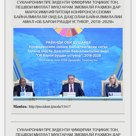
СУХАНРОНИИ ПРЕЗИДЕНТИ ҶУМҲУРИИ ТОҶИКИСТОН,
ПЕШВОИ МИЛЛАТ МУҲТАРАМ ЭМОМАЛӢ РАҲМОН ДАР
МАРОСИМИ ИФТИТОҲИ КОНФРОНСИ СЕЮМИ
БАЙНАЛМИЛАЛӢ ОИД БА ДАҲСОЛАИ БАЙНАЛМИЛАЛИИ
АМАЛ «ОБ БАРОИ РУШДИ УСТУВОР, 2018-2028»
Манбаъ:
http://president.tj/node/33617
СУХАНРОНИИ ПРЕЗИДЕНТИ ҶУМҲУРИИ ТОҶИКИСТОН,
ПЕШВОИ МИЛЛАТ МУҲТАРАМ ЭМОМАЛӢ РАҲМОН ДАР