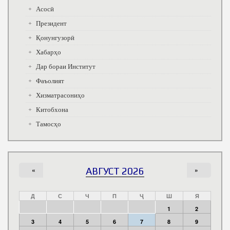
Асосӣ
Президент
Қонунгузорӣ
Хабарҳо
Дар бораи Институт
Фаъолият
Хизматрасониҳо
Китобхона
Тамосҳо
«
АВГУСТ 2026
»
Д
С
Ч
П
Ҷ
Ш
Я
1
2
3
4
5
6
7
8
9