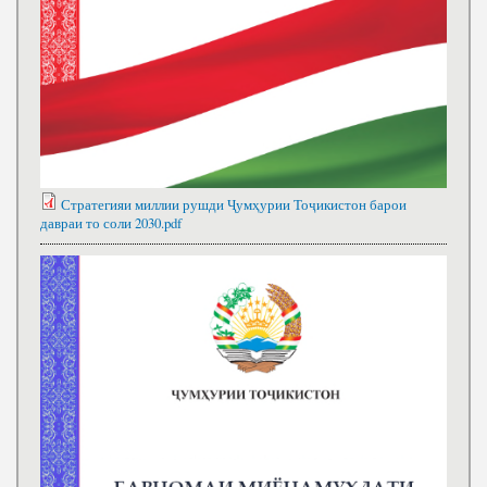
Стратегияи миллии рушди Ҷумҳурии Тоҷикистон барои
давраи то соли 2030.pdf