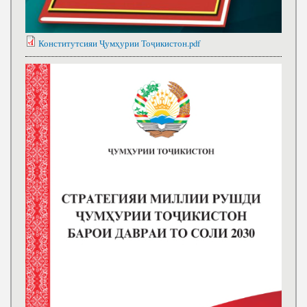
Конститутсияи Ҷумҳурии Тоҷикистон.pdf