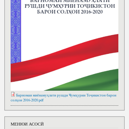
Барномаи миёнамуҳлати рушди Ҹумҳурии Тоҷикистон барои
солҳои 2016-2020.pdf
МЕНЮИ АСОСӢ