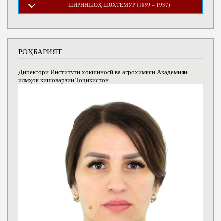
ШИРИНШОҲ ШОҲТЕМУР (1899 – 1937)
РОҲБАРИЯТ
Директори Институти хокшиносӣ ва агрохимияи Академияи
илмҳои кишоварзии Тоҷикистон