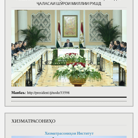
ҶАЛАСАИ ШӮРОИ МИЛЛИИ РУШД
Манбаъ:
http://president.tj/node/33598
ХИЗМАТРАСОНИҲО
Хизматрасониҳои Институт