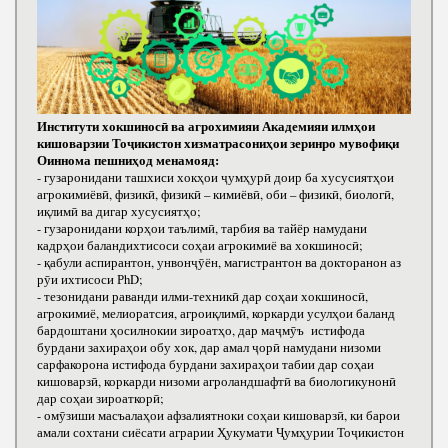
Институти хокшиносӣ ва агрохимияи Академияи илмҳои
кишоварзии Тоҷикистон хизматрасониҳои зеринро мувофиқи
Оиннома пешниҳод менамояд:
- гузаронидани ташхиси хокҳои ҷумҳурӣ доир ба хусусиятҳои
агрокимиёвӣ, физикӣ, физикӣ – кимиёвӣ, оби – физикӣ, биологӣ,
иқлимӣ ва дигар хусусиятҳо;
- гузаронидани корҳои таълимӣ, тарбия ва тайёр намудани
кадрҳои баландихтисоси соҳаи агрокимиё ва хокшиносӣ;
- қабули аспирантон, унвонҷӯён, магистрантон ва докторанон аз
рӯи ихтисоси РhD;
- тезонидани раванди илми-техникӣ дар соҳаи хокшиносӣ,
агрокимиё, мелиоратсия, агроиқлимӣ, коркарди усулҳои баланд
бардоштани ҳосилнокии зироатҳо, дар маҷмӯъ истифода
бурдани захираҳои обу хок, дар амал ҷорӣ намудани низоми
сарфакорона истифода бурдани захираҳои табии дар соҳаи
кишоварзӣ, коркарди низоми агроландшафтӣ ва биологикунонӣ
дар соҳаи зироаткорӣ;
- омӯзиши масъалаҳои афзалиятноки соҳаи кишоварзӣ, ки барои
амали сохтани сиёсати аграрии Ҳукумати Ҷумҳурии Тоҷикистон