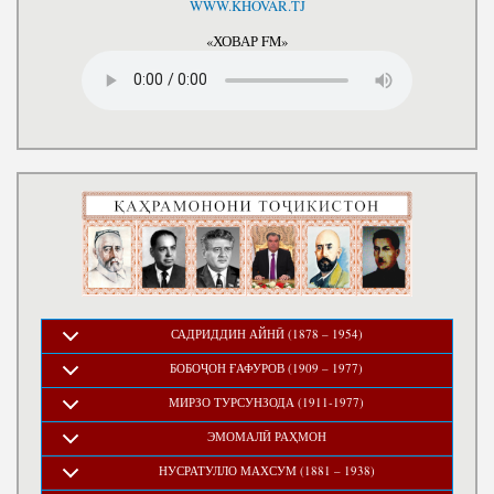
WWW.KHOVAR.TJ
«ХОВАР FM»
САДРИДДИН АЙНӢ (1878 – 1954)
БОБОҶОН ҒАФУРОВ (1909 – 1977)
МИРЗО ТУРСУНЗОДА (1911-1977)
ЭМОМАЛӢ РАҲМОН
НУСРАТУЛЛО МАХСУМ (1881 – 1938)