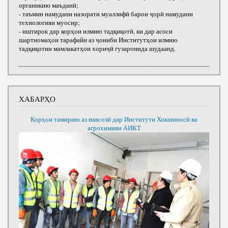
органикию маъданӣ;
- таъмин намудани назорати муаллифӣ барои ҷорӣ намудани
технологияи муосир;
- иштирок дар корҳои илмию тадқиқотӣ, ки дар асоси
шартномаҳои тарафайн аз ҷониби Институтҳои илмию
тадқиқотии мамлакатҳои хориҷӣ гузаронида шудаанд.
ХАБАРҲО
Корҳои тамирию аз навсозӣ дар Институти Хокшиносӣ ва
агрохимияи АИКТ