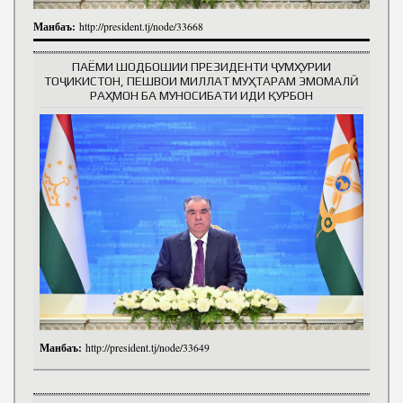
Манбаъ:
http://president.tj/node/33668
ПАЁМИ ШОДБОШИИ ПРЕЗИДЕНТИ ҶУМҲУРИИ
ТОҶИКИСТОН, ПЕШВОИ МИЛЛАТ МУҲТАРАМ ЭМОМАЛӢ
РАҲМОН БА МУНОСИБАТИ ИДИ ҚУРБОН
Манбаъ:
http://president.tj/node/33649