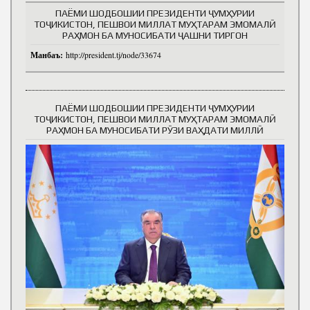
ПАЁМИ ШОДБОШИИ ПРЕЗИДЕНТИ ҶУМҲУРИИ
ТОҶИКИСТОН, ПЕШВОИ МИЛЛАТ МУҲТАРАМ ЭМОМАЛӢ
РАҲМОН БА МУНОСИБАТИ ҶАШНИ ТИРГОН
Манбаъ:
http://president.tj/node/33674
ПАЁМИ ШОДБОШИИ ПРЕЗИДЕНТИ ҶУМҲУРИИ
ТОҶИКИСТОН, ПЕШВОИ МИЛЛАТ МУҲТАРАМ ЭМОМАЛӢ
РАҲМОН БА МУНОСИБАТИ РӮЗИ ВАҲДАТИ МИЛЛӢ