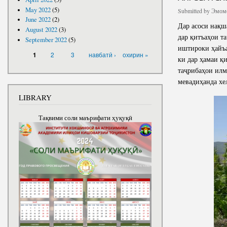
May 2022
(5)
Submitted by
Эмомо
June 2022
(2)
Дар асоси нақш
August 2022
(3)
дар қитъаҳои т
September 2022
(5)
иштироки ҳайъа
PAGES
2
3
навбатӣ ›
охирин »
1
ки дар ҳамаи қ
таҷрибаҳои илм
мевадиҳанда хе
LIBRARY
Тақвими соли маърифати ҳуқуқӣ