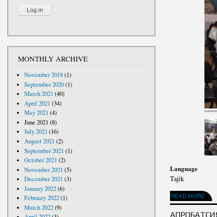
MONTHLY ARCHIVE
November 2018
(1)
September 2020
(1)
March 2021
(40)
April 2021
(34)
May 2021
(4)
June 2021
(8)
July 2021
(16)
August 2021
(2)
September 2021
(1)
October 2021
(2)
Language
November 2021
(5)
Tajik
December 2021
(3)
January 2022
(6)
ABOUT СУРАТГУЗО
READ MORE
February 2022
(1)
March 2022
(9)
АПРОБАТСИ
April 2022
(3)