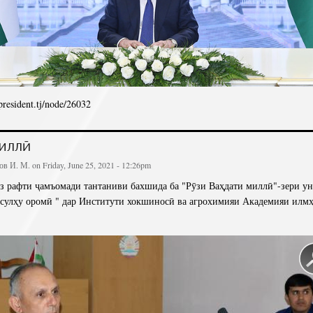
/president.tj/node/26032
ДРАВИТЕЛЬНОЕ ПОСЛАНИЕ ПРЕЗИДЕНТА РЕСПУБЛИКИ ТАДЖИКИСТАН, ЛИДЕРА 
ЭМОМАЛИ РАХМОНА В ЧЕСТЬ ДНЯ НАЦИОН
МИЛЛӢ
в И. М.
on Friday, June 25, 2021 - 12:26pm
з рафти ҷамъомади тантаниви бахшида ба "Рӯзи Ваҳдати миллӣ"-зери ун
сулҳу оромӣ " дар Институти хокшиносӣ ва агрохимияи Академияи илм