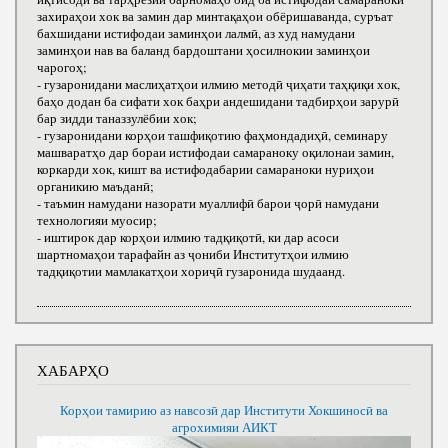
захираҳои хок ва замин дар минтақаҳои обёришаванда, суръат
бахшидани истифодаи заминҳои лалмӣ, аз худ намудани
заминҳои нав ва баланд бардоштани ҳосилнокии заминҳои
чарогоҳ;
- гузаронидани маслиҳатҳои илмию методӣ ҷиҳати таҳқиқи хок,
баҳо додан ба сифати хок баҳри андешидани тадбирҳои зарурӣ
бар зидди таназзулёбии хок;
- гузаронидани корҳои ташфиқотию фаҳмондадиҳӣ, семинару
машваратҳо дар бораи истифодаи самараноку оқилонаи замин,
коркарди хок, кишт ва истифодабарии самараноки нуриҳои
органикию маъданӣ;
- таъмин намудани назорати муаллифӣ барои ҷорӣ намудани
технологияи муосир;
- иштирок дар корҳои илмию тадқиқотӣ, ки дар асоси
шартномаҳои тарафайн аз ҷониби Институтҳои илмию
тадқиқотии мамлакатҳои хориҷӣ гузаронида шудаанд.
ХАБАРҲО
Корҳои тамирию аз навсозӣ дар Институти Хокшиносӣ ва
агрохимияи АИКТ