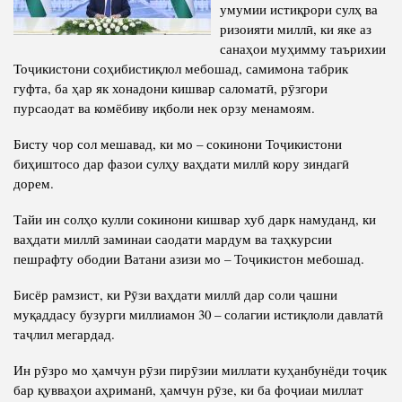
Салоҳият
умумии истиқрори сулҳ ва
Сохтори Институт
ризоияти миллӣ, ки яке аз
Тарҷумаи ҳол
Роҳбарон ва кормандон
санаҳои муҳимму таърихии
Китобҳо
Тоҷикистони соҳибистиқлол мебошад, самимона табрик
Таърихи роҳбарон
гуфта, ба ҳар як хонадони кишвар саломатӣ, рӯзгори
Мақолаҳо
пурсаодат ва комёбиву иқболи нек орзу менамоям.
Хадамоти матбуот
Бисту чор сол мешавад, ки мо – сокинони Тоҷикистони
биҳиштосо дар фазои сулҳу ваҳдати миллӣ кору зиндагӣ
ПРЕЗИДЕНТИ ҶУМҲУРИИ ТОҶИКИСТОН
дорем.
Тайи ин солҳо кулли сокинони кишвар хуб дарк намуданд, ки
ваҳдати миллӣ заминаи саодати мардум ва таҳкурсии
пешрафту ободии Ватани азизи мо – Тоҷикистон мебошад.
Бисёр рамзист, ки Рӯзи ваҳдати миллӣ дар соли ҷашни
муқаддасу бузурги миллиамон 30 – солагии истиқлоли давлатӣ
таҷлил мегардад.
Ин рӯзро мо ҳамчун рӯзи пирӯзии миллати куҳанбунёди тоҷик
бар қувваҳои аҳриманӣ, ҳамчун рӯзе, ки ба фоҷиаи миллат