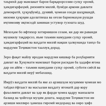
таърихӣ дар мамлакат барои барқарорсозии сулҳу оромӣ,
ҳамдигарфаҳмӣ, ризоияти миллӣ, бунёди аркони давлати
демократӣ, ҳуқуқбунёд, дунявӣ, ҷомеаи озоди шаҳрвандӣ,
низоми ҳуқуқии адолатпеша ва оғози барномаҳои рушди
иҷтимоиву иқтисодӣ заминаи устувор гузошта шуд.
Мехоҳам бо ифтихор хотирнишон созам, ки дар ин раванди
мушкилу тақдирсоз, яъне таъмин намудани сулҳу оромӣ,
ҳамдигарфаҳмӣ ва ваҳдати миллӣ нақши ҳалкунанда танҳо ба
мардуми Тоҷикистон тааллуқ дорад.
Зеро фақат майлу иродаи мардуми кишвар ба роҳбарияти
давлат ва Ҳукумати мамлакат барои расидан ба ҳадафи ягона
дар он айём – таъмин намудани сулҳу оромӣ, суботи сиёсӣ ва
ваҳдати миллӣ нерӯ мебахшид.
Имрӯз ваҳдати миллӣ ба яке аз арзишҳои муҳимми ҷомеаи мо
табдил ёфтааст ва масъалаи ваҳдату ягонагӣ дар кору
фаъолияти давлат ва ҳар як фарди ҷомеа қадру манзалати
баланд ва ҷойгоҳи муҳим дошта, мардуми Тоҷикистон ин
арзиши миллиро ҳамеша гиромӣ медоранд ва онро ҳифз