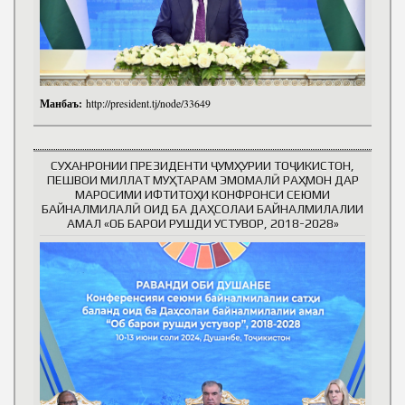
Манбаъ:
http://president.tj/node/33649
СУХАНРОНИИ ПРЕЗИДЕНТИ ҶУМҲУРИИ ТОҶИКИСТОН,
ПЕШВОИ МИЛЛАТ МУҲТАРАМ ЭМОМАЛӢ РАҲМОН ДАР
МАРОСИМИ ИФТИТОҲИ КОНФРОНСИ СЕЮМИ
БАЙНАЛМИЛАЛӢ ОИД БА ДАҲСОЛАИ БАЙНАЛМИЛАЛИИ
АМАЛ «ОБ БАРОИ РУШДИ УСТУВОР, 2018-2028»