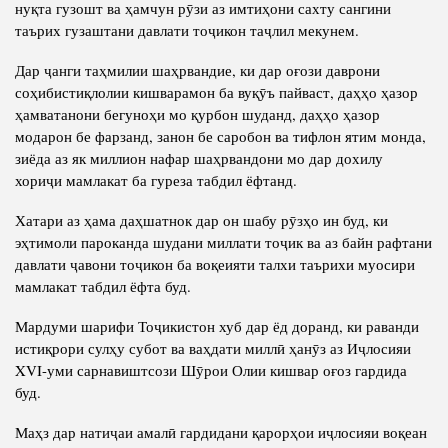
нуқта гузошт ва ҳамчун рӯзи аз имтиҳони сахту сангини
таърих гузаштани давлати тоҷикон таҷлил мекунем.
Дар ҷанги таҳмилии шаҳрвандие, ки дар оғози даврони
соҳибистиқлолии кишварамон ба вуқӯъ пайваст, даҳҳо ҳазор
ҳамватанони бегуноҳи мо қурбон шуданд, даҳҳо ҳазор
модарон бе фарзанд, занон бе саробон ва тифлон ятим монда,
зиёда аз як миллион нафар шаҳрвандони мо дар дохилу
хориҷи мамлакат ба гуреза табдил ёфтанд.
Хатари аз ҳама даҳшатнок дар он шабу рӯзҳо ин буд, ки
эҳтимоли пароканда шудани миллати тоҷик ва аз байн рафтани
давлати ҷавони тоҷикон ба воқеияти талхи таърихи муосири
мамлакат табдил ёфта буд.
Мардуми шарифи Тоҷикистон хуб дар ёд доранд, ки раванди
истиқрори сулҳу субот ва ваҳдати миллӣ ҳанӯз аз Иҷлосияи
XVI-уми сарнавиштсози Шӯрои Олии кишвар оғоз гардида
буд.
Маҳз дар натиҷаи амалӣ гардидани қарорҳои иҷлосияи воқеан