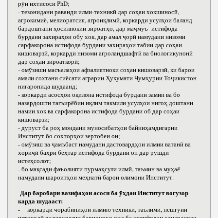
рӯи ихтисоси РhD;
- тезонидани раванди илми-техникӣ дар соҳаи хокшиносӣ,
агрокимиё, мелиоратсия, агроиқлимӣ, коркарди усулҳои баланд
бардоштани ҳосилнокии зироатҳо, дар маҷмӯъ истифода
бурдани захираҳои обу хок, дар амал ҷорӣ намудани низоми
сарфакорона истифода бурдани захираҳои табии дар соҳаи
кишоварзӣ, коркарди низоми агроландшафтӣ ва биологикунонӣ
дар соҳаи зироаткорӣ;
- омӯзиши масъалаҳои афзалиятноки соҳаи кишоварзӣ, ки барои
амали сохтани сиёсати аграрии Ҳукумати Ҷумҳурии Тоҷикистон
нигаронида шудаанд;
- коркарди асосҳои оқилона истифода бурдани замин ва бо
назардошти тағъирёбии иқлим такмили усулҳои нигоҳ доштани
намии хок ва сарфакорона истифода бурдани об дар соҳаи
кишоварзӣ;
- дуруст ба роҳ мондани муносибатҳои байниҳамдигарии
Институт бо сохторҳои зертобеи он;
- омӯзиш ва ҷамъбаст намудани дастовардҳои илмии ватанӣ ва
хориҷӣ баҳри беҳтар истифода бурдани он дар рушди
истеҳсолот;
- бо мақсади фаъолияти пурмаҳсули илмӣ, таъмин ва муҳаё
намудани шароитҳои меҳнатӣ барои олимони Институт.
Дар баробари вазифаҳои асоси ба ӯҳдаи Институт вогузор
карда шудааст:
- коркарди чорабиниҳои илмию техникӣ, таълимӣ, пешгӯии
иқтисодӣ ва тарҳрезии барномаҳо оид ба истифодаи самараноки