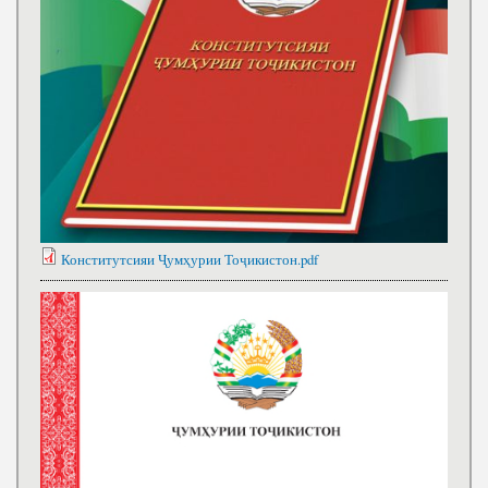
Конститутсияи Ҷумҳурии Тоҷикистон.pdf