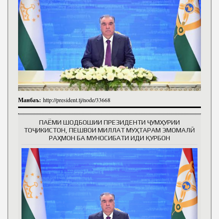
Манбаъ:
http://president.tj/node/33668
ПАЁМИ ШОДБОШИИ ПРЕЗИДЕНТИ ҶУМҲУРИИ
ТОҶИКИСТОН, ПЕШВОИ МИЛЛАТ МУҲТАРАМ ЭМОМАЛӢ
РАҲМОН БА МУНОСИБАТИ ИДИ ҚУРБОН