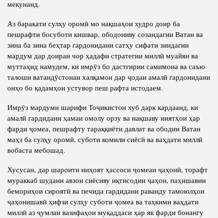
мекунанд.
Аз баракати сулҳу оромӣ мо нақшаҳои худро доир ба
пешрафти босуботи кишвар, ободониву созандагии Ватан ва
зина ба зина беҳтар гардонидани сатҳу сифати зиндагии
мардум дар доираи чор ҳадафи стратегии миллӣ муайян ва
муттаҳид намудем, ки имрӯз бо дастгирии самимона ва саъю
талоши ватандӯстонаи халқамон дар ҷодаи амалӣ гардонидани
онҳо бо қадамҳои устувор пеш рафта истодаем.
Имрӯз мардуми шарифи Тоҷикистон хуб дарк кардаанд, ки
амалӣ гардидани ҳамаи омолу орзу ва нақшаву ниятҳои ҳар
фарди ҷомеа, пешрафту тараққиёти давлат ва ободии Ватан
маҳз ба сулҳу оромӣ, суботи комили сиёсӣ ва ваҳдати миллӣ
вобаста мебошад.
Хусусан, дар шароити ниҳоят ҳассоси ҷомеаи ҷаҳонӣ, торафт
мураккаб шудани авзои сиёсиву иқтисодии ҷаҳон, паҳншавии
бемориҳои сироятӣ ва печида гардидани раванду тамоюлҳои
ҷаҳонишавӣ ҳифзи сулҳу суботи ҷомеа ва таҳкими ваҳдати
миллӣ аз ҷумлаи вазифаҳои муқаддаси ҳар як фарди бонангу