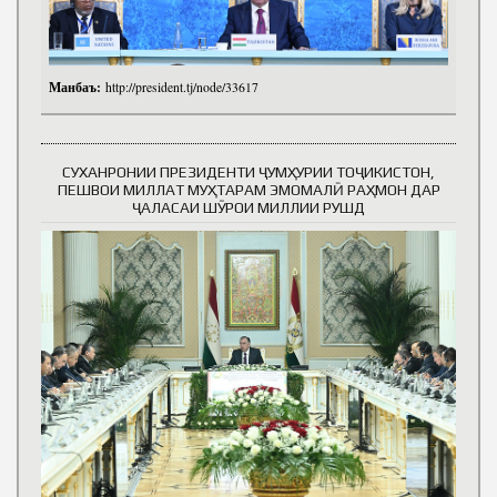
Манбаъ:
http://president.tj/node/33617
СУХАНРОНИИ ПРЕЗИДЕНТИ ҶУМҲУРИИ ТОҶИКИСТОН,
ПЕШВОИ МИЛЛАТ МУҲТАРАМ ЭМОМАЛӢ РАҲМОН ДАР
ҶАЛАСАИ ШӮРОИ МИЛЛИИ РУШД