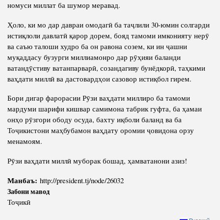
номуси миллат ба шумор меравад.
Ҳоло, ки мо дар давраи омодагӣ ба таҷлили 30-юмин солгарди
истиқлоли давлатӣ қарор дорем, бояд тамоми имконияту нерӯ
ва саъю талоши худро ба он равона созем, ки ин ҷашни
муқаддасу бузурги миллиамонро дар рӯҳияи баланди
ватандӯстиву ватанпарварӣ, созандагиву бунёдкорӣ, таҳкими
ваҳдати миллӣ ва дастовардҳои сазовор истиқбол гирем.
Бори дигар фарорасии Рӯзи ваҳдати миллиро ба тамоми
мардуми шарифи кишвар самимона табрик гуфта, ба ҳамаи
онҳо рӯзгори ободу осуда, бахту иқболи баланд ва ба
Тоҷикистони маҳбубамон ваҳдату оромии ҷовидона орзу
менамоям.
Рӯзи ваҳдати миллӣ муборак бошад, ҳамватанони азиз!
Манбаъ:
http://president.tj/node/26032
Забони мавод
Тоҷикӣ