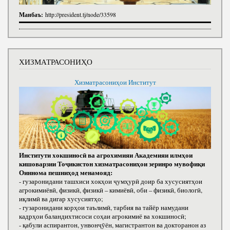
Манбаъ:
http://president.tj/node/33598
ХИЗМАТРАСОНИҲО
Хизматрасониҳои Институт
Институти хокшиносӣ ва агрохимияи Академияи илмҳои
кишоварзии Тоҷикистон хизматрасониҳои зеринро мувофиқи
Оиннома пешниҳод менамояд:
- гузаронидани ташхиси хокҳои ҷумҳурӣ доир ба хусусиятҳои
агрокимиёвӣ, физикӣ, физикӣ – кимиёвӣ, оби – физикӣ, биологӣ,
иқлимӣ ва дигар хусусиятҳо;
- гузаронидани корҳои таълимӣ, тарбия ва тайёр намудани
кадрҳои баландихтисоси соҳаи агрокимиё ва хокшиносӣ;
- қабули аспирантон, унвонҷӯён, магистрантон ва докторанон аз