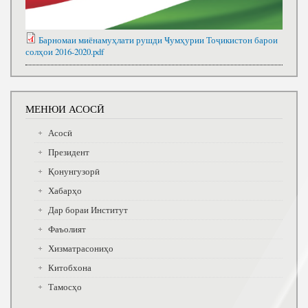
Барномаи миёнамуҳлати рушди Ҹумҳурии Тоҷикистон барои
солҳои 2016-2020.pdf
МЕНЮИ АСОСӢ
Асосӣ
Президент
Қонунгузорӣ
Хабарҳо
Дар бораи Институт
Фаъолият
Хизматрасониҳо
Китобхона
Тамосҳо