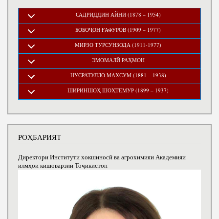
САДРИДДИН АЙНӢ (1878 – 1954)
БОБОҶОН ҒАФУРОВ (1909 – 1977)
МИРЗО ТУРСУНЗОДА (1911-1977)
ЭМОМАЛӢ РАҲМОН
НУСРАТУЛЛО МАХСУМ (1881 – 1938)
ШИРИНШОҲ ШОҲТЕМУР (1899 – 1937)
РОҲБАРИЯТ
Директори Институти хокшиносӣ ва агрохимияи Академияи
илмҳои кишоварзии Тоҷикистон