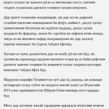
нуқта гузошт ва ҳамчун рӯзи аз имтиҳони сахту сангини
таърих гузаштани давлати тоҷикон таҷлил мекунем.
Дар ҷанги таҳмилии шаҳрвандие, ки дар оғози даврони
соҳибистиқлолии кишварамон ба вуқӯъ пайваст, даҳҳо ҳазор
ҳамватанони бегуноҳи мо қурбон шуданд, даҳҳо ҳазор
модарон бе фарзанд, занон бе саробон ва тифлон ятим монда,
зиёда аз як миллион нафар шаҳрвандони мо дар дохилу
хориҷи мамлакат ба гуреза табдил ёфтанд.
Хатари аз ҳама даҳшатнок дар он шабу рӯзҳо ин буд, ки
эҳтимоли пароканда шудани миллати тоҷик ва аз байн рафтани
давлати ҷавони тоҷикон ба воқеияти талхи таърихи муосири
мамлакат табдил ёфта буд.
Мардуми шарифи Тоҷикистон хуб дар ёд доранд, ки раванди
истиқрори сулҳу субот ва ваҳдати миллӣ ҳанӯз аз Иҷлосияи
XVI-уми сарнавиштсози Шӯрои Олии кишвар оғоз гардида
буд.
Маҳз дар натиҷаи амалӣ гардидани қарорҳои иҷлосияи воқеан