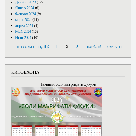
Декабр 2023
(12)
Январ 2024
(6)
Феврал 2024
(9)
март 2024
(11)
апрел 2024
(4)
Май 2024
(13)
Июн 2024
(10)
САҲИФАҲО
« аввалин
‹ қаблӣ
1
3
навбатӣ ›
охирин »
2
КИТОБХОНА
Тақвими соли маърифати ҳуқуқӣ