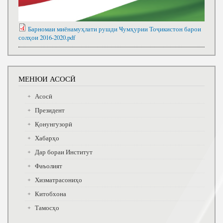
Барномаи миёнамуҳлати рушди Ҹумҳурии Тоҷикистон барои
солҳои 2016-2020.pdf
МЕНЮИ АСОСӢ
Асосӣ
Президент
Қонунгузорӣ
Хабарҳо
Дар бораи Институт
Фаъолият
Хизматрасониҳо
Китобхона
Тамосҳо