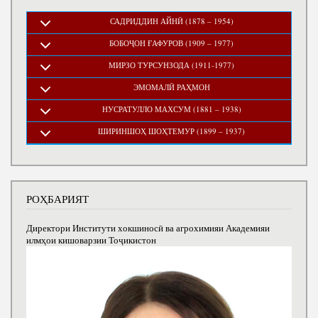
САДРИДДИН АЙНӢ (1878 – 1954)
БОБОҶОН ҒАФУРОВ (1909 – 1977)
МИРЗО ТУРСУНЗОДА (1911-1977)
ЭМОМАЛӢ РАҲМОН
НУСРАТУЛЛО МАХСУМ (1881 – 1938)
ШИРИНШОҲ ШОҲТЕМУР (1899 – 1937)
РОҲБАРИЯТ
Директори Институти хокшиносӣ ва агрохимияи Академияи
илмҳои кишоварзии Тоҷикистон