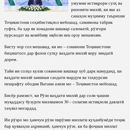
Салоҳият
умумии истиқрори сулҳ ва
Сохтори Институт
ризоияти миллӣ, ки яке аз
Тарҷумаи ҳол
Роҳбарон ва кормандон
санаҳои муҳимму таърихии
Китобҳо
Тоҷикистони соҳибистиқлол мебошад, самимона табрик
Таърихи роҳбарон
гуфта, ба ҳар як хонадони кишвар саломатӣ, рӯзгори
Мақолаҳо
пурсаодат ва комёбиву иқболи нек орзу менамоям.
Хадамоти матбуот
Бисту чор сол мешавад, ки мо – сокинони Тоҷикистони
биҳиштосо дар фазои сулҳу ваҳдати миллӣ кору зиндагӣ
ПРЕЗИДЕНТИ ҶУМҲУРИИ ТОҶИКИСТОН
дорем.
Тайи ин солҳо кулли сокинони кишвар хуб дарк намуданд, ки
ваҳдати миллӣ заминаи саодати мардум ва таҳкурсии
пешрафту ободии Ватани азизи мо – Тоҷикистон мебошад.
Бисёр рамзист, ки Рӯзи ваҳдати миллӣ дар соли ҷашни
муқаддасу бузурги миллиамон 30 – солагии истиқлоли давлатӣ
таҷлил мегардад.
Ин рӯзро мо ҳамчун рӯзи пирӯзии миллати куҳанбунёди тоҷик
бар қувваҳои аҳриманӣ, ҳамчун рӯзе, ки ба фоҷиаи миллат