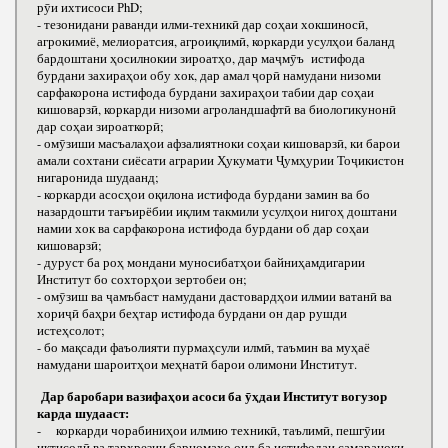
рӯи ихтисоси РhD;
- тезонидани раванди илми-техникӣ дар соҳаи хокшиносӣ,
агрокимиё, мелиоратсия, агроиқлимӣ, коркарди усулҳои баланд
бардоштани ҳосилнокии зироатҳо, дар маҷмӯъ истифода
бурдани захираҳои обу хок, дар амал ҷорӣ намудани низоми
сарфакорона истифода бурдани захираҳои табии дар соҳаи
кишоварзӣ, коркарди низоми агроландшафтӣ ва биологикунонӣ
дар соҳаи зироаткорӣ;
- омӯзиши масъалаҳои афзалиятноки соҳаи кишоварзӣ, ки барои
амали сохтани сиёсати аграрии Ҳукумати Ҷумҳурии Тоҷикистон
нигаронида шудаанд;
- коркарди асосҳои оқилона истифода бурдани замин ва бо
назардошти тағъирёбии иқлим такмили усулҳои нигоҳ доштани
намии хок ва сарфакорона истифода бурдани об дар соҳаи
кишоварзӣ;
- дуруст ба роҳ мондани муносибатҳои байниҳамдигарии
Институт бо сохторҳои зертобеи он;
- омӯзиш ва ҷамъбаст намудани дастовардҳои илмии ватанӣ ва
хориҷӣ баҳри беҳтар истифода бурдани он дар рушди
истеҳсолот;
- бо мақсади фаъолияти пурмаҳсули илмӣ, таъмин ва муҳаё
намудани шароитҳои меҳнатӣ барои олимони Институт.
Дар баробари вазифаҳои асоси ба ӯҳдаи Институт вогузор
карда шудааст:
- коркарди чорабиниҳои илмию техникӣ, таълимӣ, пешгӯии
иқтисодӣ ва тарҳрезии барномаҳо оид ба истифодаи самараноки