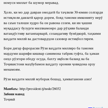
номуси миллат ба шумор меравад.
Ҳоло, ки мо дар давраи омодагӣ ба таҷлили 30-юмин солгарди
истиқлоли давлатӣ қарор дорем, бояд тамоми имконияту нерӯ
ва саъю талоши худро ба он равона созем, ки ин ҷашни
муқаддасу бузурги миллиамонро дар рӯҳияи баланди
ватандӯстиву ватанпарварӣ, созандагиву бунёдкорӣ, таҳкими
ваҳдати миллӣ ва дастовардҳои сазовор истиқбол гирем.
Бори дигар фарорасии Рӯзи ваҳдати миллиро ба тамоми
мардуми шарифи кишвар самимона табрик гуфта, ба ҳамаи
онҳо рӯзгори ободу осуда, бахту иқболи баланд ва ба
Тоҷикистони маҳбубамон ваҳдату оромии ҷовидона орзу
менамоям.
Рӯзи ваҳдати миллӣ муборак бошад, ҳамватанони азиз!
Манбаъ:
http://president.tj/node/26032
Забони мавод
Тоҷикӣ