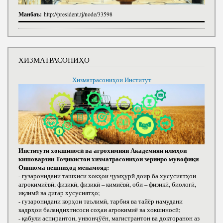
Манбаъ:
http://president.tj/node/33598
ХИЗМАТРАСОНИҲО
Хизматрасониҳои Институт
Институти хокшиносӣ ва агрохимияи Академияи илмҳои
кишоварзии Тоҷикистон хизматрасониҳои зеринро мувофиқи
Оиннома пешниҳод менамояд:
- гузаронидани ташхиси хокҳои ҷумҳурӣ доир ба хусусиятҳои
агрокимиёвӣ, физикӣ, физикӣ – кимиёвӣ, оби – физикӣ, биологӣ,
иқлимӣ ва дигар хусусиятҳо;
- гузаронидани корҳои таълимӣ, тарбия ва тайёр намудани
кадрҳои баландихтисоси соҳаи агрокимиё ва хокшиносӣ;
- қабули аспирантон, унвонҷӯён, магистрантон ва докторанон аз