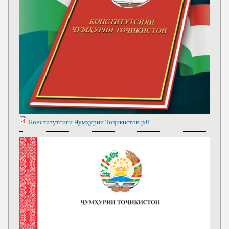
Конститутсияи Ҷумҳурии Тоҷикистон.pdf