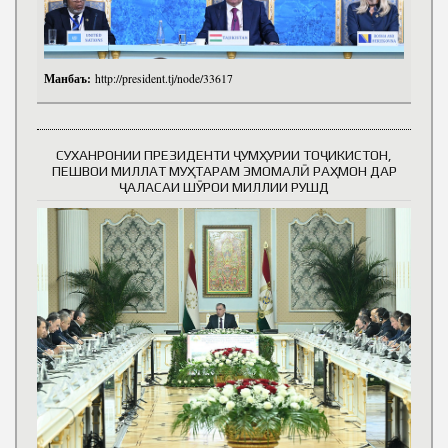
Манбаъ:
http://president.tj/node/33617
СУХАНРОНИИ ПРЕЗИДЕНТИ ҶУМҲУРИИ ТОҶИКИСТОН,
ПЕШВОИ МИЛЛАТ МУҲТАРАМ ЭМОМАЛӢ РАҲМОН ДАР
ҶАЛАСАИ ШӮРОИ МИЛЛИИ РУШД