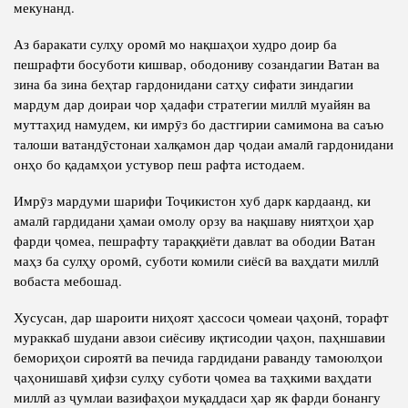
мекунанд.
Аз баракати сулҳу оромӣ мо нақшаҳои худро доир ба
пешрафти босуботи кишвар, ободониву созандагии Ватан ва
зина ба зина беҳтар гардонидани сатҳу сифати зиндагии
мардум дар доираи чор ҳадафи стратегии миллӣ муайян ва
муттаҳид намудем, ки имрӯз бо дастгирии самимона ва саъю
талоши ватандӯстонаи халқамон дар ҷодаи амалӣ гардонидани
онҳо бо қадамҳои устувор пеш рафта истодаем.
Имрӯз мардуми шарифи Тоҷикистон хуб дарк кардаанд, ки
амалӣ гардидани ҳамаи омолу орзу ва нақшаву ниятҳои ҳар
фарди ҷомеа, пешрафту тараққиёти давлат ва ободии Ватан
маҳз ба сулҳу оромӣ, суботи комили сиёсӣ ва ваҳдати миллӣ
вобаста мебошад.
Хусусан, дар шароити ниҳоят ҳассоси ҷомеаи ҷаҳонӣ, торафт
мураккаб шудани авзои сиёсиву иқтисодии ҷаҳон, паҳншавии
бемориҳои сироятӣ ва печида гардидани раванду тамоюлҳои
ҷаҳонишавӣ ҳифзи сулҳу суботи ҷомеа ва таҳкими ваҳдати
миллӣ аз ҷумлаи вазифаҳои муқаддаси ҳар як фарди бонангу