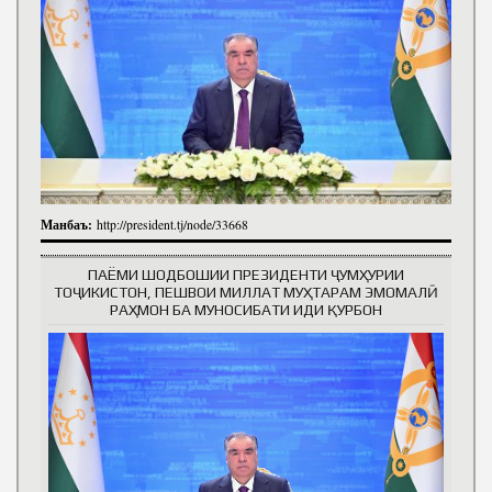
Манбаъ:
http://president.tj/node/33668
ПАЁМИ ШОДБОШИИ ПРЕЗИДЕНТИ ҶУМҲУРИИ
ТОҶИКИСТОН, ПЕШВОИ МИЛЛАТ МУҲТАРАМ ЭМОМАЛӢ
РАҲМОН БА МУНОСИБАТИ ИДИ ҚУРБОН