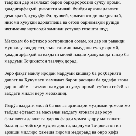
таърихӣ дар мамлакат барои барқарорсозии сулҳу оромӣ,
ҳамдигарфаҳмӣ, ризоияти миллӣ, бунёди аркони давлати
демократӣ, ҳуқуқбунёд, дунявӣ, ҷомеаи озоди шаҳрвандӣ,
низоми ҳуқуқии адолатпеша ва оғози барномаҳои рушди
иҷтимоиву иқтисодӣ заминаи устувор гузошта шуд.
Мехоҳам бо ифтихор хотирнишон созам, ки дар ин раванди
мушкилу тақдирсоз, яъне таъмин намудани сулҳу оромӣ,
ҳамдигарфаҳмӣ ва ваҳдати миллӣ нақши ҳалкунанда танҳо ба
мардуми Тоҷикистон тааллуқ дорад.
Зеро фақат майлу иродаи мардуми кишвар ба роҳбарияти
давлат ва Ҳукумати мамлакат барои расидан ба ҳадафи ягона
дар он айём – таъмин намудани сулҳу оромӣ, суботи сиёсӣ ва
ваҳдати миллӣ нерӯ мебахшид.
Имрӯз ваҳдати миллӣ ба яке аз арзишҳои муҳимми ҷомеаи мо
табдил ёфтааст ва масъалаи ваҳдату ягонагӣ дар кору
фаъолияти давлат ва ҳар як фарди ҷомеа қадру манзалати
баланд ва ҷойгоҳи муҳим дошта, мардуми Тоҷикистон ин
арзиши миллиро ҳамеша гиромӣ медоранд ва онро ҳифз