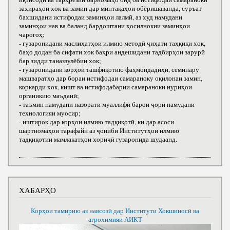
захираҳои хок ва замин дар минтақаҳои обёришаванда, суръат
бахшидани истифодаи заминҳои лалмӣ, аз худ намудани
заминҳои нав ва баланд бардоштани ҳосилнокии заминҳои
чарогоҳ;
- гузаронидани маслиҳатҳои илмию методӣ ҷиҳати таҳқиқи хок,
баҳо додан ба сифати хок баҳри андешидани тадбирҳои зарурӣ
бар зидди таназзулёбии хок;
- гузаронидани корҳои ташфиқотию фаҳмондадиҳӣ, семинару
машваратҳо дар бораи истифодаи самараноку оқилонаи замин,
коркарди хок, кишт ва истифодабарии самараноки нуриҳои
органикию маъданӣ;
- таъмин намудани назорати муаллифӣ барои ҷорӣ намудани
технологияи муосир;
- иштирок дар корҳои илмию тадқиқотӣ, ки дар асоси
шартномаҳои тарафайн аз ҷониби Институтҳои илмию
тадқиқотии мамлакатҳои хориҷӣ гузаронида шудаанд.
ХАБАРҲО
Корҳои тамирию аз навсозӣ дар Институти Хокшиносӣ ва
агрохимияи АИКТ