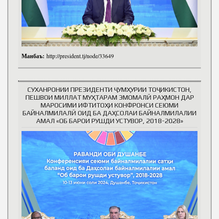
Манбаъ:
http://president.tj/node/33649
СУХАНРОНИИ ПРЕЗИДЕНТИ ҶУМҲУРИИ ТОҶИКИСТОН,
ПЕШВОИ МИЛЛАТ МУҲТАРАМ ЭМОМАЛӢ РАҲМОН ДАР
МАРОСИМИ ИФТИТОҲИ КОНФРОНСИ СЕЮМИ
БАЙНАЛМИЛАЛӢ ОИД БА ДАҲСОЛАИ БАЙНАЛМИЛАЛИИ
АМАЛ «ОБ БАРОИ РУШДИ УСТУВОР, 2018-2028»