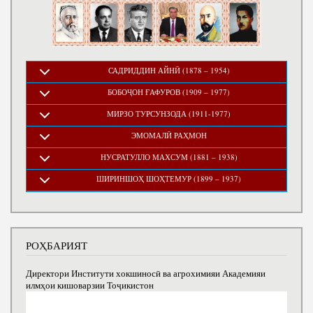
САДРИДДИН АЙНӢ (1878 – 1954)
БОБОҶОН ҒАФУРОВ (1909 – 1977)
МИРЗО ТУРСУНЗОДА (1911-1977)
ЭМОМАЛӢ РАҲМОН
НУСРАТУЛЛО МАХСУМ (1881 – 1938)
ШИРИНШОҲ ШОҲТЕМУР (1899 – 1937)
РОҲБАРИЯТ
Директори Институти хокшиносӣ ва агрохимияи Академияи
илмҳои кишоварзии Тоҷикистон