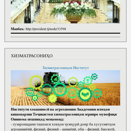
Манбаъ:
http://president.tj/node/33598
ХИЗМАТРАСОНИҲО
Хизматрасониҳои Институт
Институти хокшиносӣ ва агрохимияи Академияи илмҳои
кишоварзии Тоҷикистон хизматрасониҳои зеринро мувофиқи
Оиннома пешниҳод менамояд:
- гузаронидани ташхиси хокҳои ҷумҳурӣ доир ба хусусиятҳои
агрокимиёвӣ, физикӣ, физикӣ – кимиёвӣ, оби – физикӣ, биологӣ,