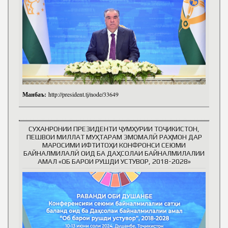
Манбаъ:
http://president.tj/node/33649
СУХАНРОНИИ ПРЕЗИДЕНТИ ҶУМҲУРИИ ТОҶИКИСТОН,
ПЕШВОИ МИЛЛАТ МУҲТАРАМ ЭМОМАЛӢ РАҲМОН ДАР
МАРОСИМИ ИФТИТОҲИ КОНФРОНСИ СЕЮМИ
БАЙНАЛМИЛАЛӢ ОИД БА ДАҲСОЛАИ БАЙНАЛМИЛАЛИИ
АМАЛ «ОБ БАРОИ РУШДИ УСТУВОР, 2018-2028»