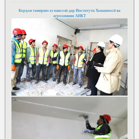
Корҳои тамирию аз навсозӣ дар Институти Хокшиносӣ ва
агрохимияи АИКТ