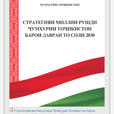
Стратегияи миллии рушди Ҷумҳурии Тоҷикистон барои