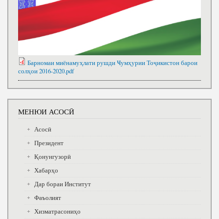
Барномаи миёнамуҳлати рушди Ҹумҳурии Тоҷикистон барои
солҳои 2016-2020.pdf
МЕНЮИ АСОСӢ
Асосӣ
Президент
Қонунгузорӣ
Хабарҳо
Дар бораи Институт
Фаъолият
Хизматрасониҳо