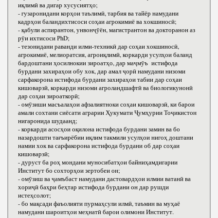
иқлимӣ ва дигар хусусиятҳо;
- гузаронидани корҳои таълимӣ, тарбия ва тайёр намудани
кадрҳои баландихтисоси соҳаи агрокимиё ва хокшиносӣ;
- қабули аспирантон, унвонҷӯён, магистрантон ва докторанон аз
рӯи ихтисоси РhD;
- тезонидани раванди илми-техникӣ дар соҳаи хокшиносӣ,
агрокимиё, мелиоратсия, агроиқлимӣ, коркарди усулҳои баланд
бардоштани ҳосилнокии зироатҳо, дар маҷмӯъ истифода
бурдани захираҳои обу хок, дар амал ҷорӣ намудани низоми
сарфакорона истифода бурдани захираҳои табии дар соҳаи
кишоварзӣ, коркарди низоми агроландшафтӣ ва биологикунонӣ
дар соҳаи зироаткорӣ;
- омӯзиши масъалаҳои афзалиятноки соҳаи кишоварзӣ, ки барои
амали сохтани сиёсати аграрии Ҳукумати Ҷумҳурии Тоҷикистон
нигаронида шудаанд;
- коркарди асосҳои оқилона истифода бурдани замин ва бо
назардошти тағъирёбии иқлим такмили усулҳои нигоҳ доштани
намии хок ва сарфакорона истифода бурдани об дар соҳаи
кишоварзӣ;
- дуруст ба роҳ мондани муносибатҳои байниҳамдигарии
Институт бо сохторҳои зертобеи он;
- омӯзиш ва ҷамъбаст намудани дастовардҳои илмии ватанӣ ва
хориҷӣ баҳри беҳтар истифода бурдани он дар рушди
истеҳсолот;
- бо мақсади фаъолияти пурмаҳсули илмӣ, таъмин ва муҳаё
намудани шароитҳои меҳнатӣ барои олимони Институт.