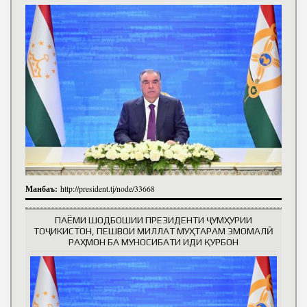
Манбаъ:
http://president.tj/node/33668
ПАЁМИ ШОДБОШИИ ПРЕЗИДЕНТИ ҶУМҲУРИИ
ТОҶИКИСТОН, ПЕШВОИ МИЛЛАТ МУҲТАРАМ ЭМОМАЛӢ
РАҲМОН БА МУНОСИБАТИ ИДИ ҚУРБОН