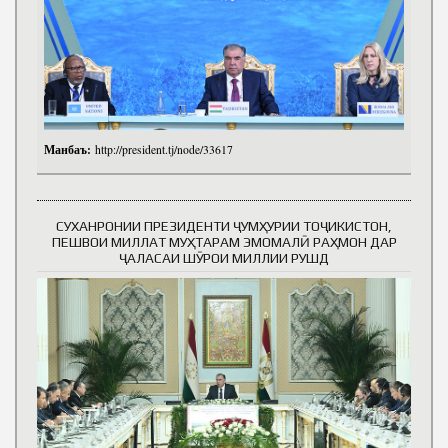
Манбаъ:
http://president.tj/node/33617
СУХАНРОНИИ ПРЕЗИДЕНТИ ҶУМҲУРИИ ТОҶИКИСТОН,
ПЕШВОИ МИЛЛАТ МУҲТАРАМ ЭМОМАЛӢ РАҲМОН ДАР
ҶАЛАСАИ ШӮРОИ МИЛЛИИ РУШД