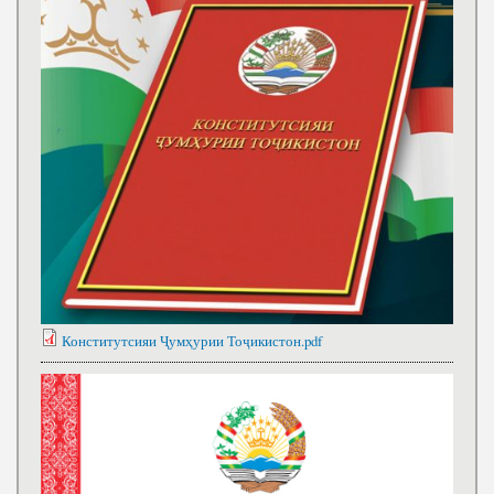
Конститутсияи Ҷумҳурии Тоҷикистон.pdf