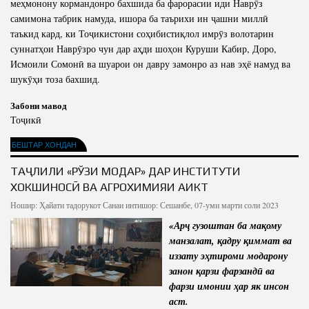
меҳмонону кормандонро бахшида ба фарорасии иди Наврӯз
Салоҳият
Сохтори Институт
самимона табрик намуда, ишора ба таърихи ин ҷашни миллӣ
Тарҷумаи ҳол
Роҳбарон ва кормандон
таъкид кард, ки Тоҷикистони соҳибистиқлол имрӯз волотарин
суннатҳои Наврӯзро чун дар аҳди шоҳон Куруши Кабир, Доро,
Китобҳо
Таърихи роҳбарон
Исмоили Сомонӣ ва шуарои он давру замонро аз нав эҳё намуд ва
Мақолаҳо
шукӯҳи тоза бахшид.
Хадамоти матбуот
Забони мавод
Тоҷикӣ
ПРЕЗИДЕНТИ ҶУМҲУРИИ ТОҶИКИСТОН
БЕШТАР ХОНДАН
ТАҶЛИЛИ «РЎЗИ МОДАР» ДАР ИНСТИТУТИ
ХОКШИНОСӢ ВА АГРОХИМИЯИ АИКТ
Ношир:
Ҳайати тадорукот
Санаи интишор: Сешанбе, 07-уми марти соли 2023
«Арҷ
гузоштан ба ма
қ
ому
манзалат,
қ
адру
қ
иммат ва
иззату э
ҳ
тироми модарону
занон
қ
арзи фарзанд
ӣ
ва
фарзи имонии
ҳ
ар як инсон
аст.