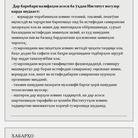
Дар баробари вазифаҳои асоси ба ӯҳдаи Институт вогузор
карда шудааст:
- коркарди чорабиниҳои илмию техникӣ, таълимӣ, пешгӯии
иқтисодӣ ва тарҳрезии барномаҳо оид ба истифодаи самараноки
захираҳои хок ва замин дар минтақаҳои обёришаванда, суръат
бахшидани истифодаи заминҳои лалмӣ, аз худ намудани
заминҳои нав ва баланд бардоштани ҳосилнокии заминҳои
чарогоҳ;
- гузаронидани маслиҳатҳои илмию методӣ ҷиҳати таҳқиқи хок,
баҳо додан ба сифати хок баҳри андешидани тадбирҳои зарурӣ
бар зидди таназзулёбии хок;
- гузаронидани корҳои ташфиқотию фаҳмондадиҳӣ, семинару
машваратҳо дар бораи истифодаи самараноку оқилонаи замин,
коркарди хок, кишт ва истифодабарии самараноки нуриҳои
органикию маъданӣ;
- таъмин намудани назорати муаллифӣ барои ҷорӣ намудани
технологияи муосир;
- иштирок дар корҳои илмию тадқиқотӣ, ки дар асоси
шартномаҳои тарафайн аз ҷониби Институтҳои илмию
тадқиқотии мамлакатҳои хориҷӣ гузаронида шудаанд.
ХАБАРҲО