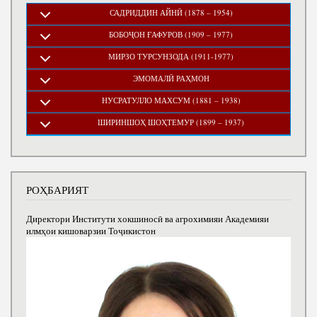
САДРИДДИН АЙНӢ (1878 – 1954)
БОБОҶОН ҒАФУРОВ (1909 – 1977)
МИРЗО ТУРСУНЗОДА (1911-1977)
ЭМОМАЛӢ РАҲМОН
НУСРАТУЛЛО МАХСУМ (1881 – 1938)
ШИРИНШОҲ ШОҲТЕМУР (1899 – 1937)
РОҲБАРИЯТ
Директори Институти хокшиносӣ ва агрохимияи Академияи
илмҳои кишоварзии Тоҷикистон