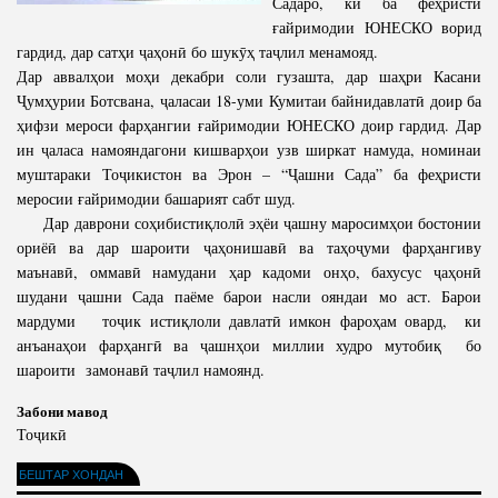
Садаро, ки ба феҳристи
ғайримодии ЮНЕСКО ворид
гардид, дар сатҳи ҷаҳонӣ бо шукӯҳ таҷлил менамояд.
Дар аввалҳои моҳи декабри соли гузашта, дар шаҳри Касани
Ҷумҳурии Ботсвана, ҷаласаи 18-уми Кумитаи байнидавлатӣ доир ба
ҳифзи мероси фарҳангии ғайримодии ЮНЕСКО доир гардид. Дар
ин ҷаласа намояндагони кишварҳои узв ширкат намуда, номинаи
муштараки Тоҷикистон ва Эрон – “Ҷашни Сада” ба феҳристи
меросии ғайримодии башарият сабт шуд.
Дар даврони соҳибистиқлолӣ эҳёи ҷашну маросимҳои бостонии
ориёӣ ва дар шароити ҷаҳонишавӣ ва таҳоҷуми фарҳангиву
маънавӣ, оммавӣ намудани ҳар кадоми онҳо, бахусус ҷаҳонӣ
шудани ҷашни Сада паёме барои насли ояндаи мо аст. Барои
мардуми тоҷик истиқлоли давлатӣ имкон фароҳам овард, ки
анъанаҳои фарҳангӣ ва ҷашнҳои миллии худро мутобиқ бо
шароити замонавӣ таҷлил намоянд.
Забони мавод
Тоҷикӣ
БЕШТАР ХОНДАН