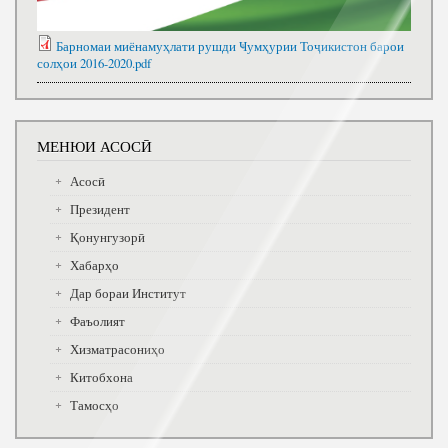
Барномаи миёнамуҳлати рушди Ҹумҳурии Тоҷикистон барои
солҳои 2016-2020.pdf
МЕНЮИ АСОСӢ
Асосӣ
Президент
Қонунгузорӣ
Хабарҳо
Дар бораи Институт
Фаъолият
Хизматрасониҳо
Китобхона
Тамосҳо