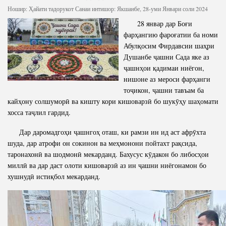
Ношир:
Ҳайати тадорукот
Санаи интишор: Якшанбе, 28-уми Январи соли 2024
28 январ дар Боғи
фарҳангию фароғатии ба номи
Абулқосим Фирдавсии шаҳри
Душанбе ҷашни Сада яке аз
ҷашнҳои қадимаи ниёгон,
нишоне аз мероси фарҳанги
тоҷикон, ҷашни тавъам ба
кайҳону солшуморӣ ва кишту кори кишоварзӣ бо шукӯҳу шаҳомати
хосса таҷлил гардид.
Дар даромадгоҳи ҷашнгоҳ оташ, ки рамзи ин ид аст афрӯхта
шуда, дар атрофи он сокинон ва меҳмонони пойтахт рақсида,
таронахонӣ ва шодмонӣ мекарданд. Бахусус кӯдакон бо либосҳои
миллӣ ва дар даст олоти кишоварзӣ аз ин ҷашни ниёгонамон бо
хушнудӣ истиқбол мекарданд.