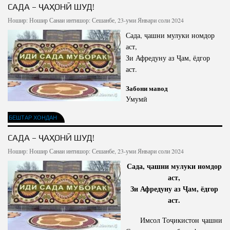
САДА – ҶАҲОНӢ ШУД!
Ношир:
Ношир
Санаи интишор: Сешанбе, 23-уми Январи соли 2024
Сада, ҷашни мулуки номдор
аст,
Зи Афредуну аз Ҷам, ёдгор
аст.
Забони мавод
Умумӣ
БЕШТАР ХОНДАН
САДА – ҶАҲОНӢ ШУД!
Ношир:
Ношир
Санаи интишор: Сешанбе, 23-уми Январи соли 2024
Сада, ҷашни мулуки номдор
аст,
Зи Афредуну аз Ҷам, ёдгор
аст.
Имсол Тоҷикистон ҷашни