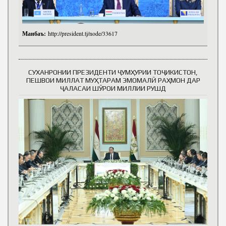
Манбаъ:
http://president.tj/node/33617
СУХАНРОНИИ ПРЕЗИДЕНТИ ҶУМҲУРИИ ТОҶИКИСТОН,
ПЕШВОИ МИЛЛАТ МУҲТАРАМ ЭМОМАЛӢ РАҲМОН ДАР
ҶАЛАСАИ ШӮРОИ МИЛЛИИ РУШД