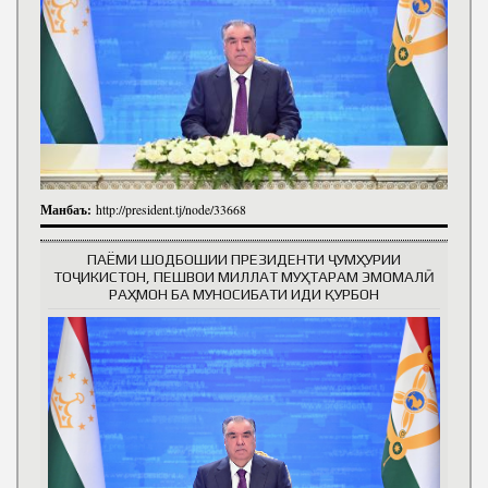
Манбаъ:
http://president.tj/node/33668
ПАЁМИ ШОДБОШИИ ПРЕЗИДЕНТИ ҶУМҲУРИИ
ТОҶИКИСТОН, ПЕШВОИ МИЛЛАТ МУҲТАРАМ ЭМОМАЛӢ
РАҲМОН БА МУНОСИБАТИ ИДИ ҚУРБОН