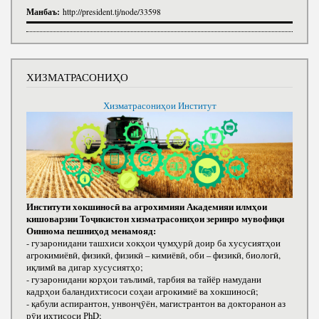
Манбаъ:
http://president.tj/node/33598
ХИЗМАТРАСОНИҲО
Хизматрасониҳои Институт
Институти хокшиносӣ ва агрохимияи Академияи илмҳои
кишоварзии Тоҷикистон хизматрасониҳои зеринро мувофиқи
Оиннома пешниҳод менамояд:
- гузаронидани ташхиси хокҳои ҷумҳурӣ доир ба хусусиятҳои
агрокимиёвӣ, физикӣ, физикӣ – кимиёвӣ, оби – физикӣ, биологӣ,
иқлимӣ ва дигар хусусиятҳо;
- гузаронидани корҳои таълимӣ, тарбия ва тайёр намудани
кадрҳои баландихтисоси соҳаи агрокимиё ва хокшиносӣ;
- қабули аспирантон, унвонҷӯён, магистрантон ва докторанон аз
рӯи ихтисоси РhD;