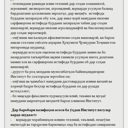
- тезонидани раванди илми-техникӣ дар соҳаи хокшиносӣ,
агрокимиё, мелиоратсия, агроиқлимӣ, коркарди усулҳои баланд
бардоштани ҳосилнокии зироатҳо, дар маҷмӯъ истифода
бурдани захираҳои обу хок, дар амал ҷорӣ намудани низоми
сарфакорона истифода бурдани захираҳои табии дар соҳаи
кишоварзӣ, коркарди низоми агроландшафтӣ ва биологикунонӣ
дар соҳаи зироаткорӣ;
- омӯзиши масъалаҳои афзалиятноки соҳаи кишоварзӣ, ки барои
амали сохтани сиёсати аграрии Ҳукумати Ҷумҳурии Тоҷикистон
нигаронида шудаанд;
- коркарди асосҳои оқилона истифода бурдани замин ва бо
назардошти тағъирёбии иқлим такмили усулҳои нигоҳ доштани
намии хок ва сарфакорона истифода бурдани об дар соҳаи
кишоварзӣ;
- дуруст ба роҳ мондани муносибатҳои байниҳамдигарии
Институт бо сохторҳои зертобеи он;
- омӯзиш ва ҷамъбаст намудани дастовардҳои илмии ватанӣ ва
хориҷӣ баҳри беҳтар истифода бурдани он дар рушди
истеҳсолот;
- бо мақсади фаъолияти пурмаҳсули илмӣ, таъмин ва муҳаё
намудани шароитҳои меҳнатӣ барои олимони Институт.
Дар баробари вазифаҳои асоси ба ӯҳдаи Институт вогузор
карда шудааст:
- коркарди чорабиниҳои илмию техникӣ, таълимӣ, пешгӯии
иқтисодӣ ва тарҳрезии барномаҳо оид ба истифодаи самараноки