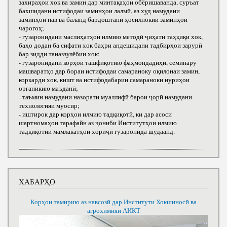
захираҳои хок ва замин дар минтақаҳои обёришаванда, суръат
бахшидани истифодаи заминҳои лалмӣ, аз худ намудани
заминҳои нав ва баланд бардоштани ҳосилнокии заминҳои
чарогоҳ;
- гузаронидани маслиҳатҳои илмию методӣ ҷиҳати таҳқиқи хок,
баҳо додан ба сифати хок баҳри андешидани тадбирҳои зарурӣ
бар зидди таназзулёбии хок;
- гузаронидани корҳои ташфиқотию фаҳмондадиҳӣ, семинару
машваратҳо дар бораи истифодаи самараноку оқилонаи замин,
коркарди хок, кишт ва истифодабарии самараноки нуриҳои
органикию маъданӣ;
- таъмин намудани назорати муаллифӣ барои ҷорӣ намудани
технологияи муосир;
- иштирок дар корҳои илмию тадқиқотӣ, ки дар асоси
шартномаҳои тарафайн аз ҷониби Институтҳои илмию
тадқиқотии мамлакатҳои хориҷӣ гузаронида шудаанд.
ХАБАРҲО
Корҳои тамирию аз навсозӣ дар Институти Хокшиносӣ ва
агрохимияи АИКТ