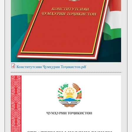
Конститутсияи Ҷумҳурии Тоҷикистон.pdf