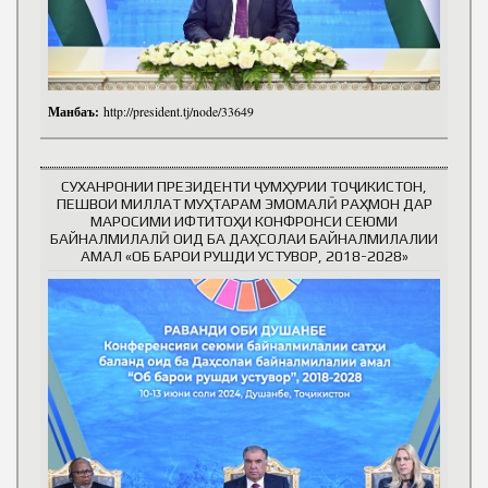
Манбаъ:
http://president.tj/node/33649
СУХАНРОНИИ ПРЕЗИДЕНТИ ҶУМҲУРИИ ТОҶИКИСТОН,
ПЕШВОИ МИЛЛАТ МУҲТАРАМ ЭМОМАЛӢ РАҲМОН ДАР
МАРОСИМИ ИФТИТОҲИ КОНФРОНСИ СЕЮМИ
БАЙНАЛМИЛАЛӢ ОИД БА ДАҲСОЛАИ БАЙНАЛМИЛАЛИИ
АМАЛ «ОБ БАРОИ РУШДИ УСТУВОР, 2018-2028»