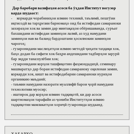
Дар баробари вазифаҳои асоси ба ӯҳдаи Институт вогузор
карда шудааст:
- коркарди чорабиниҳои илмию техникӣ, таълимӣ, пешгӯии
иқтисодӣ ва тарҳрезии барномаҳо оид ба истифодаи самараноки
захираҳои хок ва замин дар минтақаҳои обёришаванда, суръат
бахшидани истифодаи заминҳои лалмӣ, аз худ намудани
заминҳои нав ва баланд бардоштани ҳосилнокии заминҳои
чарогоҳ;
- гузаронидани маслиҳатҳои илмию методӣ ҷиҳати таҳқиқи хок,
баҳо додан ба сифати хок баҳри андешидани тадбирҳои зарурӣ
бар зидди таназзулёбии хок;
- гузаронидани корҳои ташфиқотию фаҳмондадиҳӣ, семинару
машваратҳо дар бораи истифодаи самараноку оқилонаи замин,
коркарди хок, кишт ва истифодабарии самараноки нуриҳои
органикию маъданӣ;
- таъмин намудани назорати муаллифӣ барои ҷорӣ намудани
технологияи муосир;
- иштирок дар корҳои илмию тадқиқотӣ, ки дар асоси
шартномаҳои тарафайн аз ҷониби Институтҳои илмию
тадқиқотии мамлакатҳои хориҷӣ гузаронида шудаанд.
ХАБАРҲО