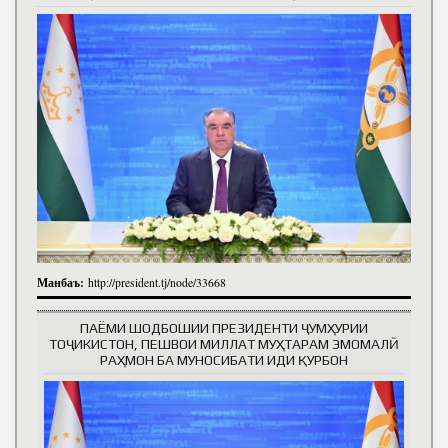
Манбаъ:
http://president.tj/node/33668
ПАЁМИ ШОДБОШИИ ПРЕЗИДЕНТИ ҶУМҲУРИИ
ТОҶИКИСТОН, ПЕШВОИ МИЛЛАТ МУҲТАРАМ ЭМОМАЛӢ
РАҲМОН БА МУНОСИБАТИ ИДИ ҚУРБОН