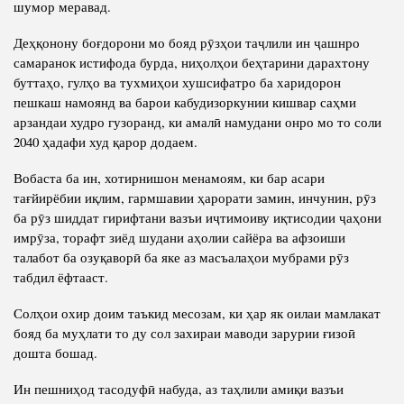
шумор меравад.
Деҳқонону боғдорони мо бояд рӯзҳои таҷлили ин ҷашнро
самаранок истифода бурда, ниҳолҳои беҳтарини дарахтону
буттаҳо, гулҳо ва тухмиҳои хушсифатро ба харидорон
пешкаш намоянд ва барои кабудизоркунии кишвар саҳми
арзандаи худро гузоранд, ки амалӣ намудани онро мо то соли
2040 ҳадафи худ қарор додаем.
Вобаста ба ин, хотирнишон менамоям, ки бар асари
тағйирёбии иқлим, гармшавии ҳарорати замин, инчунин, рӯз
ба рӯз шиддат гирифтани вазъи иҷтимоиву иқтисодии ҷаҳони
имрӯза, торафт зиёд шудани аҳолии сайёра ва афзоиши
талабот ба озуқаворӣ ба яке аз масъалаҳои мубрами рӯз
табдил ёфтааст.
Солҳои охир доим таъкид месозам, ки ҳар як оилаи мамлакат
бояд ба муҳлати то ду сол захираи маводи зарурии ғизоӣ
дошта бошад.
Ин пешниҳод тасодуфӣ набуда, аз таҳлили амиқи вазъи