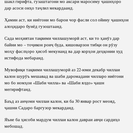
шакл гирифта, гузаштагони мо аксари маросиму ҷашнҳоро
дар асоси онҳо таҷлил мекардаанд.
Ҳамин аст, ки ниёгони мо барои чор фасли сол ойину ҷашнҳои
алоҳидаро бунёд гузоштаанд.
Сада моҳиятан тақвими чиллашуморӣ аст, ки то ҳанӯз дар
байни мо – тоҷикон роиҷ буда, кишоварзон тибқи он рӯзу
моҳу фаслҳоро ҳисоб мекунанд ва дар корҳои деҳқонии худ
истифода мебаранд.
Мувофиқи тақвими чиллашуморӣ аз 22-юми декабр чиллаи
калон шурӯъ мешавад ва шаби даромадани чилларо ниёгони
мо бо номҳои «Шаби чилла» ва «Шаби ялдо» ҷашн
мегирифтанд.
Баъд аз анҷоми чиллаи калон, ки ба 30 январ рост меояд,
ҷашни Садаро баргузор мекарданд.
Яъне ба ҳисоби мардум чиллаи калон давраи авҷи сардиҳо
мебошад.