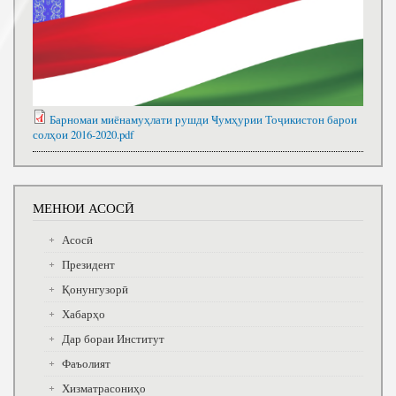
Барномаи миёнамуҳлати рушди Ҹумҳурии Тоҷикистон барои
солҳои 2016-2020.pdf
МЕНЮИ АСОСӢ
Асосӣ
Президент
Қонунгузорӣ
Хабарҳо
Дар бораи Институт
Фаъолият
Хизматрасониҳо