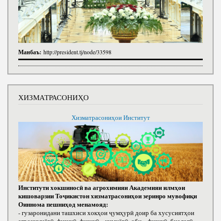
Манбаъ:
http://president.tj/node/33598
ХИЗМАТРАСОНИҲО
Хизматрасониҳои Институт
Институти хокшиносӣ ва агрохимияи Академияи илмҳои
кишоварзии Тоҷикистон хизматрасониҳои зеринро мувофиқи
Оиннома пешниҳод менамояд:
- гузаронидани ташхиси хокҳои ҷумҳурӣ доир ба хусусиятҳои