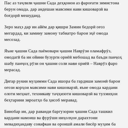
Пас аз таҷлили ҷашни Сада деҳқонон аз фароғати зимистона
берун омада, дар андешаи мавсими нави кишоварзӣ ва
боғдорӣ мешуданд.
Зеро маҳз дар ин айём дар қишри Замин бедорӣ оғоз
мегардад, ки замину замону табиатро барои эҳё омода
месозад.
Яъне ҷашни Сада паёмовари ҷашни Наврӯзи оламафрӯз,
омодагӣ ба ин ойини бузурги ориёӣ мебошад ва баъди панҷоҳ
шабу панҷоҳ рӯзи он ҷашни соли нави ориёӣ – Наврӯз фаро
мерасад.
Дигар рукни муҳимми Сада ишора ба гардиши замонӣ барои
оғози корҳои мавсими нави кишоварзӣ, яъне омода кардани
олоти меҳнат, техникаву таҷҳизоти кишоварзӣ ва тухмиҳои
беҳтарини зироатҳо ба ҳисоб меравад.
Бинобар ин, дар раванди баргузории ҷашни Сада ташкил
кардани намоиш ва фурӯши ниҳолҳои дарахтони
мевадиҳандаву сояафкан ва ороишӣ амали бисёр муҳим ба