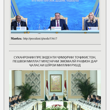
Манбаъ:
http://president.tj/node/33617
СУХАНРОНИИ ПРЕЗИДЕНТИ ҶУМҲУРИИ ТОҶИКИСТОН,
ПЕШВОИ МИЛЛАТ МУҲТАРАМ ЭМОМАЛӢ РАҲМОН ДАР
ҶАЛАСАИ ШӮРОИ МИЛЛИИ РУШД