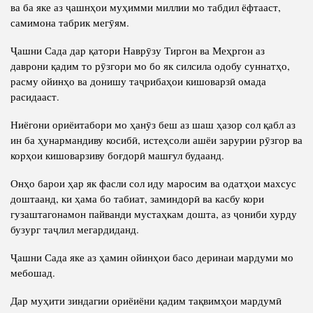
Салоҳият
ва ба яке аз ҷашнҳои муҳимми миллии мо табдил ёфтааст,
Сохтори Институт
самимона табрик мегӯям.
Тарҷумаи ҳол
Роҳбарон ва кормандон
Ҷашни Сада дар қатори Наврӯзу Тиргон ва Меҳргон аз
Китобҳо
Таърихи роҳбарон
даврони қадим то рӯзгори мо бо як силсила одобу суннатҳо,
Мақолаҳо
расму ойинҳо ва донишу таҷрибаҳои кишоварзӣ омада
расидааст.
Хадамоти матбуот
Ниёгони ориёитабори мо ҳанӯз беш аз шаш ҳазор сол қабл аз
ин ба ҳунармандиву косибӣ, истеҳсоли ашёи зарурии рӯзгор ва
ПРЕЗИДЕНТИ ҶУМҲУРИИ ТОҶИКИСТОН
корҳои кишоварзиву боғдорӣ машғул будаанд.
Онҳо барои ҳар як фасли сол иду маросим ва одатҳои махсус
доштаанд, ки ҳама бо табиат, заминдорӣ ва касбу кори
гузаштагонамон пайванди мустаҳкам дошта, аз ҷониби хурду
бузург таҷлил мегардиданд.
Ҷашни Сада яке аз ҳамин ойинҳои басо деринаи мардуми мо
мебошад.
Дар муҳити зиндагии ориёиёни қадим тақвимҳои мардумӣ