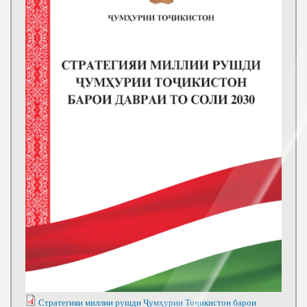
Стратегияи миллии рушди Ҷумҳурии Тоҷикистон барои