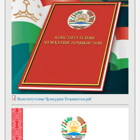
Конститутсияи Ҷумҳурии Тоҷикистон.pdf