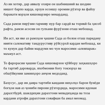
Аз ин хотир, дар аввалу охири он шабнишинӣ ва шодию
нишот барпо карда, орзуи осоишу оромии рӯзгор ва файзу
баракати корҳои кишоварзиро мекарданд.
Сада рамзи пирӯзии гармиву нур бар сардӣ ва торикӣ ба ҳисоб
рафта, рамзи асосии он гулхани фурӯзони оташ мебошад.
Ин аст, ки яке аз рамзҳои ҷашни Сада аз болои оташ паридану
нияти саломативу тандурустиву рӯйсурхӣ кардан мебошад, ки
то кунун дар байни мардуми мо чун маросими «аловпарак»
маъмул аст.
То фарорасии ҷашни Сада кишоварзон ҷӯйбору заҳкашҳоро
ба тартиб дароварда, яхобмонии боғу токзорҳо ва
обшӯйкунии заминҳоро анҷом медоданд.
Бахусус, дар ин давра тартиби кандани ниҳолҳо барои бунёди
боғҳои нав аз ҷониби пирони рӯзгордида, маросими идонаи
дарахтбурӣ, шаклдиҳии дарахтони мевадиҳанда ва тоза
кардани атрофи дарахтони сояафкан ба амал меомад.