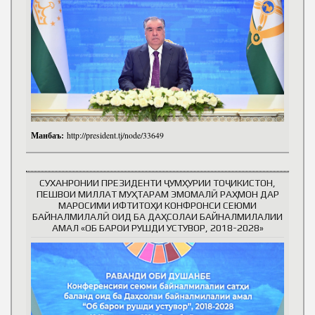
Манбаъ:
http://president.tj/node/33649
СУХАНРОНИИ ПРЕЗИДЕНТИ ҶУМҲУРИИ ТОҶИКИСТОН,
ПЕШВОИ МИЛЛАТ МУҲТАРАМ ЭМОМАЛӢ РАҲМОН ДАР
МАРОСИМИ ИФТИТОҲИ КОНФРОНСИ СЕЮМИ
БАЙНАЛМИЛАЛӢ ОИД БА ДАҲСОЛАИ БАЙНАЛМИЛАЛИИ
АМАЛ «ОБ БАРОИ РУШДИ УСТУВОР, 2018-2028»