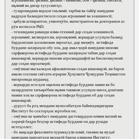
агрокимиёвӣ, физикӣ, физикӣ – кимиёвӣ, оби – физикӣ, биологӣ,
иқлимӣ ва дигар хусусиятҳо;
- гузаронидани корҳои таълимӣ, тарбия ва тайёр намудани
кадрҳои баландихтисоси соҳаи агрокимиё ва хокшиносӣ;
- қабули аспирантон, унвонҷӯён, магистрантон ва докторанон аз
рӯи ихтисоси РhD;
- тезонидани раванди илми-техникӣ дар соҳаи хокшиносӣ,
агрокимиё, мелиоратсия, агроиқлимӣ, коркарди усулҳои баланд
бардоштани ҳосилнокии зироатҳо, дар маҷмӯъ истифода
бурдани захираҳои обу хок, дар амал ҷорӣ намудани низоми
сарфакорона истифода бурдани захираҳои табии дар соҳаи
кишоварзӣ, коркарди низоми агроландшафтӣ ва биологикунонӣ
дар соҳаи зироаткорӣ;
- омӯзиши масъалаҳои афзалиятноки соҳаи кишоварзӣ, ки барои
амали сохтани сиёсати аграрии Ҳукумати Ҷумҳурии Тоҷикистон
нигаронида шудаанд;
- коркарди асосҳои оқилона истифода бурдани замин ва бо
назардошти тағъирёбии иқлим такмили усулҳои нигоҳ доштани
намии хок ва сарфакорона истифода бурдани об дар соҳаи
кишоварзӣ;
- дуруст ба роҳ мондани муносибатҳои байниҳамдигарии
Институт бо сохторҳои зертобеи он;
- омӯзиш ва ҷамъбаст намудани дастовардҳои илмии ватанӣ ва
хориҷӣ баҳри беҳтар истифода бурдани он дар рушди
истеҳсолот;
- бо мақсади фаъолияти пурмаҳсули илмӣ, таъмин ва муҳаё
намудани шароитҳои меҳнатӣ барои олимони Институт.