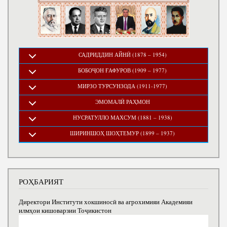
САДРИДДИН АЙНӢ (1878 – 1954)
БОБОҶОН ҒАФУРОВ (1909 – 1977)
МИРЗО ТУРСУНЗОДА (1911-1977)
ЭМОМАЛӢ РАҲМОН
НУСРАТУЛЛО МАХСУМ (1881 – 1938)
ШИРИНШОҲ ШОҲТЕМУР (1899 – 1937)
РОҲБАРИЯТ
Директори Институти хокшиносӣ ва агрохимияи Академияи
илмҳои кишоварзии Тоҷикистон