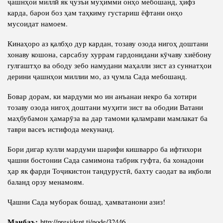
ҷашнҳои миллӣ як ҷузъи муҳимми онҳо мебошанд, ҳифз
карда, барои боз ҳам таҳкиму густариш ёфтани онҳо
мусоидат намоем.
Кинаҳоро аз қалбҳо дур кардан, тозаву озода нигоҳ доштани
хонаву кошона, сарсабзу хуррам гардонидани кӯчаву хиёбону
гулгаштҳо ва ободу зебо намудани маҳалли зист аз суннатҳои
дерини ҷашнҳои миллии мо, аз ҷумла Сада мебошанд.
Бовар дорам, ки мардуми мо ин анъанаи некро ба хотири
тозаву озода нигоҳ доштани муҳити зист ва ободии Ватани
маҳбубамон ҳамарӯза ва дар тамоми қаламрави мамлакат ба
таври васеъ истифода мекунанд.
Бори дигар кулли мардуми шарифи кишварро ба ифтихори
ҷашни бостонии Сада самимона табрик гуфта, ба хонадони
ҳар як фарди Тоҷикистон тандурустӣ, бахту саодат ва иқболи
баланд орзу менамоям.
Ҷашни Сада муборак бошад, ҳамватанони азиз!
Манбаъ:
http://president.tj/node/32446