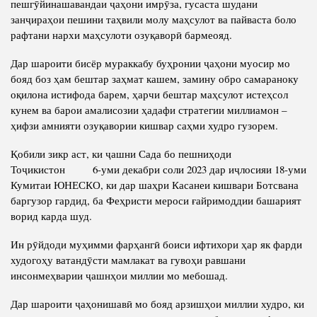
пешгӯйинашавандаи ҷаҳони имрӯза, гусаста шудани
занҷираҳои пешини таҳвили молу маҳсулот ва пайваста боло
рафтани нархи маҳсулоти озуқаворӣ бармеояд.
Дар шароити бисёр мураккабу буҳронии ҷаҳони муосир мо
бояд боз ҳам бештар заҳмат кашем, замину обро самараноку
оқилона истифода барем, ҳарчи бештар маҳсулот истеҳсол
кунем ва барои амалисозии ҳадафи стратегии миллиамон –
ҳифзи амнияти озуқавории кишвар саҳми худро гузорем.
Қобили зикр аст, ки ҷашни Сада бо пешниҳоди
Тоҷикистон 6-уми декабри соли 2023 дар иҷлосияи 18-уми
Кумитаи ЮНЕСКО, ки дар шаҳри Касанеи кишвари Ботсвана
баргузор гардид, ба Феҳристи мероси ғайримоддии башарият
ворид карда шуд.
Ин рӯйдоди муҳимми фарҳангӣ боиси ифтихори ҳар як фарди
худогоҳу ватандӯсти мамлакат ва гувоҳи равшани
инсонмеҳварии ҷашнҳои миллии мо мебошад.
Дар шароити ҷаҳонишавӣ мо бояд арзишҳои миллии худро, ки