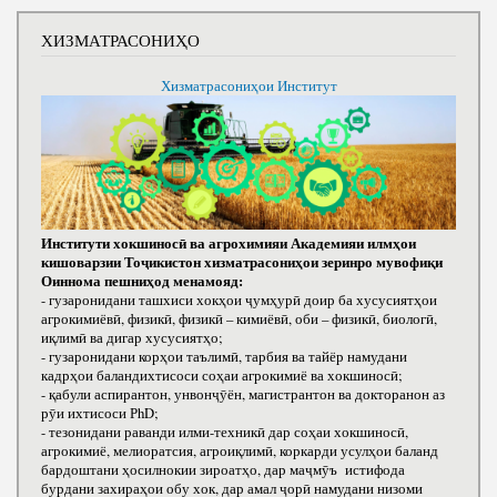
ХИЗМАТРАСОНИҲО
Хизматрасониҳои Институт
Институти хокшиносӣ ва агрохимияи Академияи илмҳои
кишоварзии Тоҷикистон хизматрасониҳои зеринро мувофиқи
Оиннома пешниҳод менамояд:
- гузаронидани ташхиси хокҳои ҷумҳурӣ доир ба хусусиятҳои
агрокимиёвӣ, физикӣ, физикӣ – кимиёвӣ, оби – физикӣ, биологӣ,
иқлимӣ ва дигар хусусиятҳо;
- гузаронидани корҳои таълимӣ, тарбия ва тайёр намудани
кадрҳои баландихтисоси соҳаи агрокимиё ва хокшиносӣ;
- қабули аспирантон, унвонҷӯён, магистрантон ва докторанон аз
рӯи ихтисоси РhD;
- тезонидани раванди илми-техникӣ дар соҳаи хокшиносӣ,
агрокимиё, мелиоратсия, агроиқлимӣ, коркарди усулҳои баланд
бардоштани ҳосилнокии зироатҳо, дар маҷмӯъ истифода
бурдани захираҳои обу хок, дар амал ҷорӣ намудани низоми