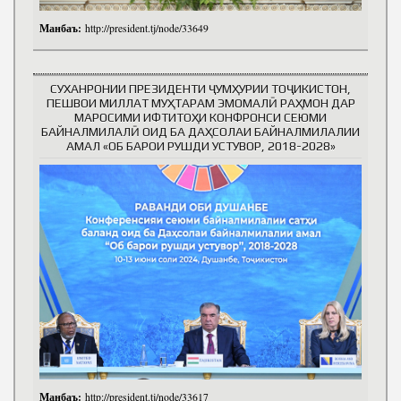
Манбаъ:
http://president.tj/node/33649
СУХАНРОНИИ ПРЕЗИДЕНТИ ҶУМҲУРИИ ТОҶИКИСТОН,
ПЕШВОИ МИЛЛАТ МУҲТАРАМ ЭМОМАЛӢ РАҲМОН ДАР
МАРОСИМИ ИФТИТОҲИ КОНФРОНСИ СЕЮМИ
БАЙНАЛМИЛАЛӢ ОИД БА ДАҲСОЛАИ БАЙНАЛМИЛАЛИИ
АМАЛ «ОБ БАРОИ РУШДИ УСТУВОР, 2018-2028»
Манбаъ:
http://president.tj/node/33617