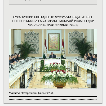
СУХАНРОНИИ ПРЕЗИДЕНТИ ҶУМҲУРИИ ТОҶИКИСТОН,
ПЕШВОИ МИЛЛАТ МУҲТАРАМ ЭМОМАЛӢ РАҲМОН ДАР
ҶАЛАСАИ ШӮРОИ МИЛЛИИ РУШД
Манбаъ:
http://president.tj/node/33598