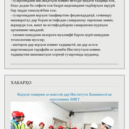
- гузаронидани маслиҳатҳои илмию методӣ ҷиҳати таҳқиқи хок,
баҳо додан ба сифати хок баҳри андешидани тадбирҳои зарурӣ
бар зидди таназзулёбии хок;
- гузаронидани корҳои ташфиқотию фаҳмондадиҳӣ, семинару
машваратҳо дар бораи истифодаи самараноку оқилонаи замин,
коркарди хок, кишт ва истифодабарии самараноки нуриҳои
органикию маъданӣ;
- таъмин намудани назорати муаллифӣ барои ҷорӣ намудани
технологияи муосир;
- иштирок дар корҳои илмию тадқиқотӣ, ки дар асоси
шартномаҳои тарафайн аз ҷониби Институтҳои илмию
тадқиқотии мамлакатҳои хориҷӣ гузаронида шудаанд.
ХАБАРҲО
Корҳои тамирию аз навсозӣ дар Институти Хокшиносӣ ва
агрохимияи АИКТ