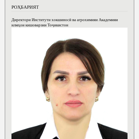
РОҲБАРИЯТ
Директори Институти хокшиносӣ ва агрохимияи Академияи
илмҳои кишоварзии Тоҷикистон