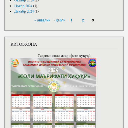
Октябр 2024
(2)
Ноябр 2024
(3)
Декабр 2024
(1)
САҲИФАҲО
« аввалин
‹ қаблӣ
1
2
3
КИТОБХОНА
Тақвими соли маърифати ҳуқуқӣ