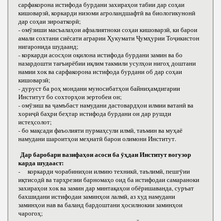
сарфакорона истифода бурдани захираҳои табии дар соҳаи
кишоварзӣ, коркарди низоми агроландшафтӣ ва биологикунонӣ
дар соҳаи зироаткорӣ;
- омӯзиши масъалаҳои афзалиятноки соҳаи кишоварзӣ, ки барои
амали сохтани сиёсати аграрии Ҳукумати Ҷумҳурии Тоҷикистон
нигаронида шудаанд;
- коркарди асосҳои оқилона истифода бурдани замин ва бо
назардошти тағъирёбии иқлим такмили усулҳои нигоҳ доштани
намии хок ва сарфакорона истифода бурдани об дар соҳаи
кишоварзӣ;
- дуруст ба роҳ мондани муносибатҳои байниҳамдигарии
Институт бо сохторҳои зертобеи он;
- омӯзиш ва ҷамъбаст намудани дастовардҳои илмии ватанӣ ва
хориҷӣ баҳри беҳтар истифода бурдани он дар рушди
истеҳсолот;
- бо мақсади фаъолияти пурмаҳсули илмӣ, таъмин ва муҳаё
намудани шароитҳои меҳнатӣ барои олимони Институт.
Дар баробари вазифаҳои асоси ба ӯҳдаи Институт вогузор
карда шудааст:
- коркарди чорабиниҳои илмию техникӣ, таълимӣ, пешгӯии
иқтисодӣ ва тарҳрезии барномаҳо оид ба истифодаи самараноки
захираҳои хок ва замин дар минтақаҳои обёришаванда, суръат
бахшидани истифодаи заминҳои лалмӣ, аз худ намудани
заминҳои нав ва баланд бардоштани ҳосилнокии заминҳои
чарогоҳ;