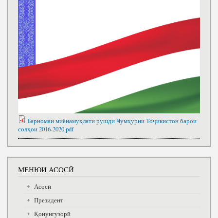
Барномаи миёнамуҳлати рушди Ҹумҳурии Тоҷикистон барои
солҳои 2016-2020.pdf
МЕНЮИ АСОСӢ
Асосӣ
Президент
Қонунгузорӣ