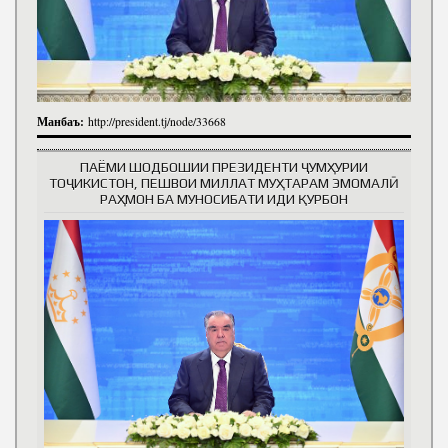
Манбаъ:
http://president.tj/node/33668
ПАЁМИ ШОДБОШИИ ПРЕЗИДЕНТИ ҶУМҲУРИИ
ТОҶИКИСТОН, ПЕШВОИ МИЛЛАТ МУҲТАРАМ ЭМОМАЛӢ
РАҲМОН БА МУНОСИБАТИ ИДИ ҚУРБОН