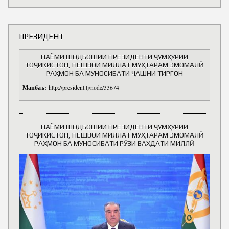
ПРЕЗИДЕНТ
ПАЁМИ ШОДБОШИИ ПРЕЗИДЕНТИ ҶУМҲУРИИ
ТОҶИКИСТОН, ПЕШВОИ МИЛЛАТ МУҲТАРАМ ЭМОМАЛӢ
РАҲМОН БА МУНОСИБАТИ ҶАШНИ ТИРГОН
Манбаъ:
http://president.tj/node/33674
ПАЁМИ ШОДБОШИИ ПРЕЗИДЕНТИ ҶУМҲУРИИ
ТОҶИКИСТОН, ПЕШВОИ МИЛЛАТ МУҲТАРАМ ЭМОМАЛӢ
РАҲМОН БА МУНОСИБАТИ РӮЗИ ВАҲДАТИ МИЛЛӢ