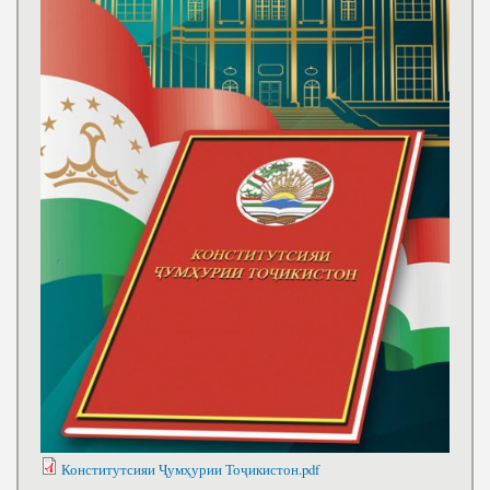
Конститутсияи Ҷумҳурии Тоҷикистон.pdf