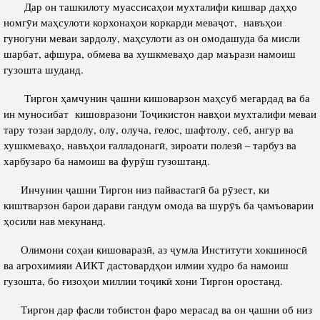
Дар он ташкилоту муассисаҳои мухталифи кишвар даҳҳо
Competency
Struture of the Institute
номгӯи маҳсулоти корхонаҳои коркарди меваҷот, навъҳои
гуногуни меваи зардолу, маҳсулоти аз он омодашуда ба мисли
Biography
Directors and Staff
шарбат, афшура, обмева ва хушкмеваҳо дар маърази намоиш
Books
гузошта шуданд.
History of Directors
Articles
Тиргон ҳамчунин ҷашни кишоварзон маҳсуб мегардад ва ба
ин муносибат кишовразони Тоҷикистон навҳои мухталифи меваи
Press Center
тару тозаи зардолу, олу, олуча, гелос, шафтолу, себ, ангур ва
хушкмеваҳо, навъҳои ғалладонагӣ, зироати полезӣ – тарбуз ва
PRESIDENT OF THE REPUBLIC OF TAJIKISTAN
харбузаро ба намоиш ва фурӯш гузоштанд.
Инчунин ҷашни Тиргон низ пайвастагӣ ба рӯзест, ки
киштварзон барои дарави гандум омода ва шурӯъ ба ҷамъоварии
ҳосили нав мекунанд.
Олимони соҳаи кишоваразӣ, аз ҷумла Институти хокшиносӣ
ва агрохимияи АИКТ дастовардҳои илмии худро ба намоиш
гузошта, бо ғизоҳои миллии тоҷикӣ хони Тиргон оростанд.
Тиргон дар фасли тобистон фаро мерасад ва он ҷашни об низ