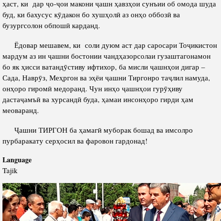
ҳаст, ки дар ҷо-ҷои макони ҷашн ҳавзҳои сунъии об омода шуда
буд, ки бахусус кӯдакон бо хушҳолӣ аз онҳо оббозӣ ва
бузургсолон обпошӣ карданд.
Ёдовар мешавем, ки соли дуюм аст дар саросари Тоҷикистон
мардум аз ин ҷашни бостонии чандҳазорсолаи гузаштагонамон
бо як ҳисси ватандӯстиву ифтихор, ба мисли ҷашнҳои дигар –
Сада, Наврӯз, Меҳргон ва эҳёи ҷашни Тиргонро таҷлил намуда,
онҳоро гиромӣ медоранд. Чун инҳо ҷашнҳои гурӯҳиву
дастаҷамъӣ ва хурсандӣ буда, ҳамаи инсонҳоро гирди ҳам
меоваранд.
Ҷашни ТИРГОН ба ҳамагӣ муборак бошад ва имсолро
пурбаракату серҳосил ва фаровон гардонад!
Language
Tajik