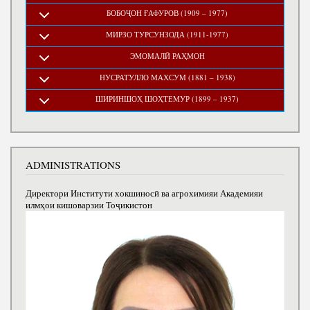
БОБОҶОН ҒАФУРОВ (1909 – 1977)
МИРЗО ТУРСУНЗОДА (1911-1977)
ЭМОМАЛӢ РАҲМОН
НУСРАТУЛЛО МАХСУМ (1881 – 1938)
ШИРИНШОҲ ШОҲТЕМУР (1899 – 1937)
ADMINISTRATIONS
Директори Институти хокшиносӣ ва агрохимияи Академияи
илмҳои кишоварзии Тоҷикистон