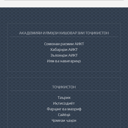
АКАДЕМИЯИ ИЛМҲОИ КИШОВАРЗИИ ТОҶИКИСТОН
Сомонаи расмии АИКТ
Хабарҳои АИКТ
Эълонҳои АИКТ
Илм ва навигариҳо
ТОҶИКИСТОН
Таърих
Иқтисодиёт
Фарҳанг ва маориф
Сайёҳӣ
Ҷомеаи ҷаҳон