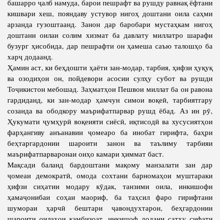
башарро ҷалб намуда, барои пешрафт ва рушду равнақ ёфтани
кишвари хеш, пояндаву устувор нигоҳ доштани оила саҳми
арзанда гузоштаанд. Занон дар баробари мустаҳкам нигоҳ
доштани оилаи солим хизмат ба давлату миллатро шарафи
бузург ҳисобида, дар пешрафти он ҳамеша саъю талошҳо ба
харҷ додаанд.
Ҳамин аст, ки беҳдошти ҳаёти зан-модар, тарбия, ҳифзи ҳуқуқ
ва озодиҳои он, пойдевори асосии сулҳу субот ва рушди
Тоҷикистон мебошад. Заҳматҳои Пешвои миллат ба он равона
гардиданд, ки зан-модар ҳамчун симои воқеӣ, тарбиятгару
созанда ва ободкору маърифатпарвар рушд ёбад. Аз ин рӯ,
Ҳукумати ҷумҳурӣ воқеияти сиёсӣ, иқтисодӣ ва хусусиятҳои
фарҳангиву анъанавии ҷомеаро ба инобат гирифта, баҳри
беҳтаргардонии шароити занон ва таълиму тарбияи
маърифатпарваронаи онҳо камари ҳиммат баст.
Мақсади баланд бардоштани мақому манзалати зан дар
ҷомеаи демократӣ, омода сохтани барномаҳои муштараки
ҳифзи сиҳатии модару кӯдак, танзими оила, инкишофи
ҳамаҷонибаи соҳаи маориф, ба таҳсил фаро гирифтани
шумораи ҳарчӣ бештари ҷавондухтарон, беҳгардонии
шароити оилаҳои камбизоат, инкишоф додани сатҳу сифати