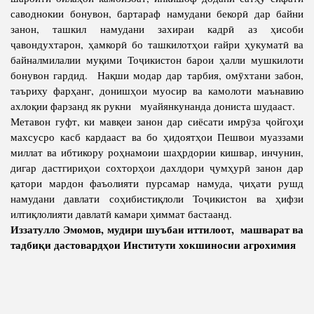
саводнокии бонувон, бартараф намудани бекорӣ дар байни
занон, ташкил намудани захираи кадрӣ аз ҳисоби
ҷавондухтарон, ҳамкорӣ бо ташкилотҳои ғайри ҳукуматӣ ва
байналмилалии муқими Тоҷикистон барои ҳалли мушкилоти
бонувон гардид. Нақши модар дар тарбия, омӯхтани забон,
таъриху фарҳанг, донишҳои муосир ва камолоти маънавию
ахлоқии фарзанд як рукни муайянкунанда дониста шудааст.
Метавон гуфт, ки мавқеи занон дар сиёсати имрӯза ҷойгоҳи
махсусро касб кардааст ва бо ҳидоятҳои Пешвои муаззами
миллат ва ибтикору роҳнамоии шаҳрдории кишвар, инчунин,
дигар дастгириҳои сохторҳои дахлдори ҷумҳурӣ занон дар
қатори мардон фаъолияти пурсамар намуда, ҷиҳати рушд
намудани давлати соҳибистиқлоли Тоҷикистон ва ҳифзи
илтиқлолияти давлатӣ камари ҳиммат бастаанд.
Иззатулло Эмомов, мудири шуъбаи иттилоот, машварат ва
тадбиқи дастовардҳои Институти хокшиносии агрохимия