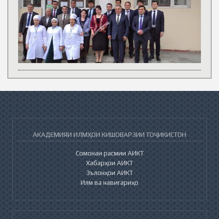
АКАДЕМИЯИ ИЛМҲОИ КИШОВАРЗИИ ТОҶИКИСТОН
Сомонаи расмии АИКТ
Хабарҳои АИКТ
Эълонҳои АИКТ
Илм ва навигариҳо