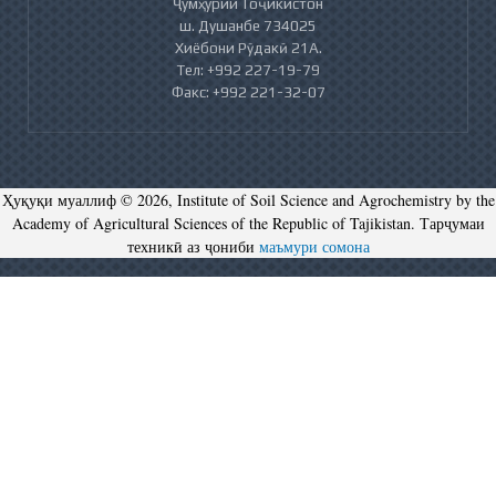
Ҷумҳурии Тоҷикистон
ш. Душанбе 734025
Хиёбони Рӯдакӣ 21А.
Тел: +992 227-19-79
Факс: +992 221-32-07
Ҳуқуқи муаллиф © 2026, Institute of Soil Science and Agrochemistry by the
Academy of Agricultural Sciences of the Republic of Tajikistan. Тарҷумаи
техникӣ аз ҷониби
маъмури сомона