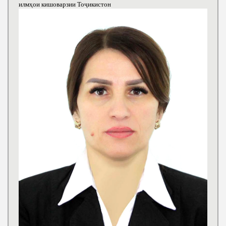
илмҳои кишоварзии Тоҷикистон