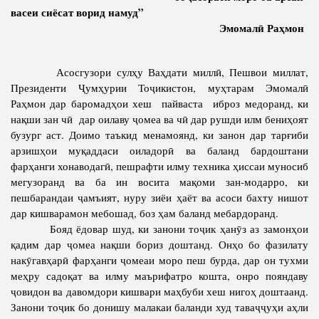
васеи сиёсат ворид намуд”
Competency
Struture of the Institute
Эмомалӣ Раҳмон
Biography
Directors and Staff
Books
Асосгузори сулҳу Ваҳдати миллӣ, Пешвои миллат,
History of Directors
Президенти Ҷумҳурии Тоҷикистон, муҳтарам Эмомалӣ
Articles
Раҳмон дар баромадҳои хеш пайваста иброз медоранд, ки
Press Center
нақши зан чӣ дар оилаву ҷомеа ва чӣ дар рушди илм бениҳоят
бузург аст. Доимо таъкид менамоянд, ки занон дар тарғиби
арзишҳои муқаддаси оиладорӣ ва баланд бардоштани
PRESIDENT OF THE REPUBLIC OF TAJIKISTAN
фарҳанги хонаводагӣ, пешрафти илму техника ҳиссаи муносиб
мегузоранд ва ба ин восита мақоми зан-модарро, ки
пешбарандаи ҷамъият, нуру зиёи ҳаёт ва асоси бахту нишот
дар кишварамон мебошад, боз ҳам баланд мебардоранд.
Бояд ёдовар шуд, ки занони тоҷик ҳанӯз аз замонҳои
қадим дар ҷомеа нақши бориз доштанд. Онҳо бо фазилату
накӯгавҳарӣ фарҳанги ҷомеаи моро пеш бурда, дар он тухми
меҳру садоқат ва илму маърифатро кошта, онро пояндаву
ҷовидон ва давомдори кишвари маҳбуби хеш нигоҳ доштаанд.
Занони тоҷик бо донишу малакаи баланди худ таваҷҷуҳи аҳли