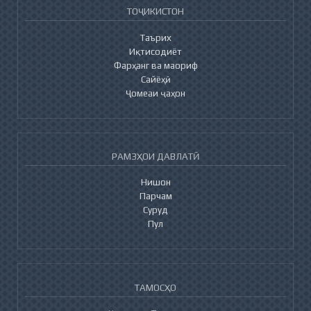
ТОҶИКИСТОН
Таърих
Иқтисодиёт
Фарҳанг ва маориф
Сайёҳӣ
Ҷомеаи ҷаҳон
РАМЗҲОИ ДАВЛАТӢ
Нишон
Парчам
Суруд
Пул
ТАМОСҲО