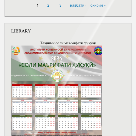
PAGES
2
3
навбатӣ ›
охирин »
1
LIBRARY
Тақвими соли маърифати ҳуқуқӣ