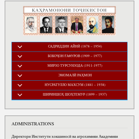
САДРИДДИН АЙНӢ (1878 – 1954)
БОБОҶОН ҒАФУРОВ (1909 – 1977)
МИРЗО ТУРСУНЗОДА (1911-1977)
ЭМОМАЛӢ РАҲМОН
НУСРАТУЛЛО МАХСУМ (1881 – 1938)
ШИРИНШОҲ ШОҲТЕМУР (1899 – 1937)
ADMINISTRATIONS
Директори Институти хокшиносӣ ва агрохимияи Академияи