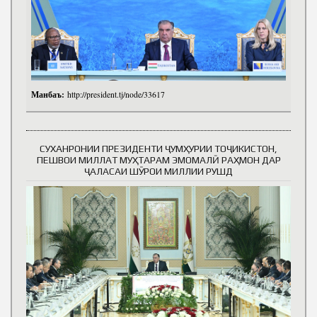
Манбаъ:
http://president.tj/node/33617
СУХАНРОНИИ ПРЕЗИДЕНТИ ҶУМҲУРИИ ТОҶИКИСТОН,
ПЕШВОИ МИЛЛАТ МУҲТАРАМ ЭМОМАЛӢ РАҲМОН ДАР
ҶАЛАСАИ ШӮРОИ МИЛЛИИ РУШД