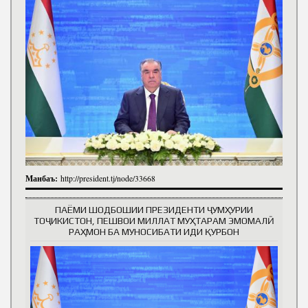
Манбаъ:
http://president.tj/node/33668
ПАЁМИ ШОДБОШИИ ПРЕЗИДЕНТИ ҶУМҲУРИИ
ТОҶИКИСТОН, ПЕШВОИ МИЛЛАТ МУҲТАРАМ ЭМОМАЛӢ
РАҲМОН БА МУНОСИБАТИ ИДИ ҚУРБОН