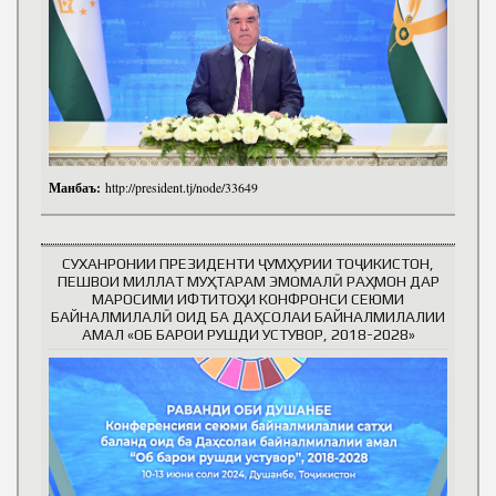
Манбаъ:
http://president.tj/node/33649
СУХАНРОНИИ ПРЕЗИДЕНТИ ҶУМҲУРИИ ТОҶИКИСТОН,
ПЕШВОИ МИЛЛАТ МУҲТАРАМ ЭМОМАЛӢ РАҲМОН ДАР
МАРОСИМИ ИФТИТОҲИ КОНФРОНСИ СЕЮМИ
БАЙНАЛМИЛАЛӢ ОИД БА ДАҲСОЛАИ БАЙНАЛМИЛАЛИИ
АМАЛ «ОБ БАРОИ РУШДИ УСТУВОР, 2018-2028»