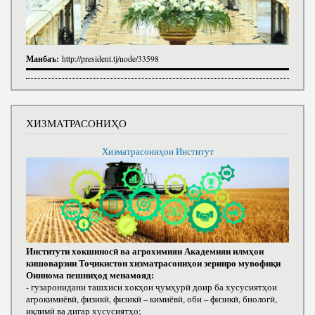
Манбаъ:
http://president.tj/node/33598
ХИЗМАТРАСОНИҲО
Хизматрасониҳои Институт
Институти хокшиносӣ ва агрохимияи Академияи илмҳои
кишоварзии Тоҷикистон хизматрасониҳои зеринро мувофиқи
Оиннома пешниҳод менамояд:
- гузаронидани ташхиси хокҳои ҷумҳурӣ доир ба хусусиятҳои
агрокимиёвӣ, физикӣ, физикӣ – кимиёвӣ, оби – физикӣ, биологӣ,
иқлимӣ ва дигар хусусиятҳо;