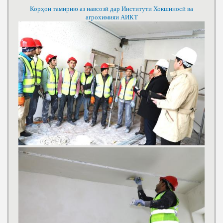
Корҳои тамирию аз навсозӣ дар Институти Хокшиносӣ ва
агрохимияи АИКТ