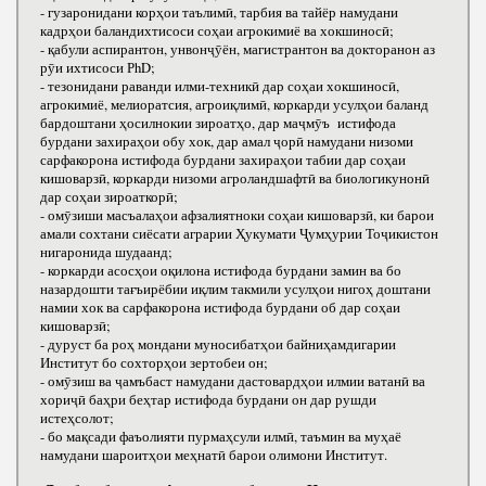
- гузаронидани корҳои таълимӣ, тарбия ва тайёр намудани
кадрҳои баландихтисоси соҳаи агрокимиё ва хокшиносӣ;
- қабули аспирантон, унвонҷӯён, магистрантон ва докторанон аз
рӯи ихтисоси РhD;
- тезонидани раванди илми-техникӣ дар соҳаи хокшиносӣ,
агрокимиё, мелиоратсия, агроиқлимӣ, коркарди усулҳои баланд
бардоштани ҳосилнокии зироатҳо, дар маҷмӯъ истифода
бурдани захираҳои обу хок, дар амал ҷорӣ намудани низоми
сарфакорона истифода бурдани захираҳои табии дар соҳаи
кишоварзӣ, коркарди низоми агроландшафтӣ ва биологикунонӣ
дар соҳаи зироаткорӣ;
- омӯзиши масъалаҳои афзалиятноки соҳаи кишоварзӣ, ки барои
амали сохтани сиёсати аграрии Ҳукумати Ҷумҳурии Тоҷикистон
нигаронида шудаанд;
- коркарди асосҳои оқилона истифода бурдани замин ва бо
назардошти тағъирёбии иқлим такмили усулҳои нигоҳ доштани
намии хок ва сарфакорона истифода бурдани об дар соҳаи
кишоварзӣ;
- дуруст ба роҳ мондани муносибатҳои байниҳамдигарии
Институт бо сохторҳои зертобеи он;
- омӯзиш ва ҷамъбаст намудани дастовардҳои илмии ватанӣ ва
хориҷӣ баҳри беҳтар истифода бурдани он дар рушди
истеҳсолот;
- бо мақсади фаъолияти пурмаҳсули илмӣ, таъмин ва муҳаё
намудани шароитҳои меҳнатӣ барои олимони Институт.