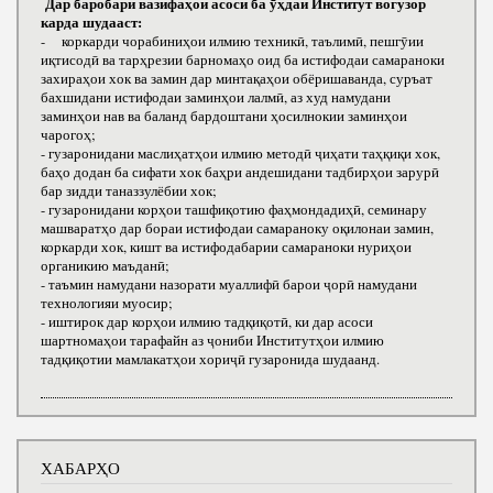
Дар баробари вазифаҳои асоси ба ӯҳдаи Институт вогузор
карда шудааст:
- коркарди чорабиниҳои илмию техникӣ, таълимӣ, пешгӯии
иқтисодӣ ва тарҳрезии барномаҳо оид ба истифодаи самараноки
захираҳои хок ва замин дар минтақаҳои обёришаванда, суръат
бахшидани истифодаи заминҳои лалмӣ, аз худ намудани
заминҳои нав ва баланд бардоштани ҳосилнокии заминҳои
чарогоҳ;
- гузаронидани маслиҳатҳои илмию методӣ ҷиҳати таҳқиқи хок,
баҳо додан ба сифати хок баҳри андешидани тадбирҳои зарурӣ
бар зидди таназзулёбии хок;
- гузаронидани корҳои ташфиқотию фаҳмондадиҳӣ, семинару
машваратҳо дар бораи истифодаи самараноку оқилонаи замин,
коркарди хок, кишт ва истифодабарии самараноки нуриҳои
органикию маъданӣ;
- таъмин намудани назорати муаллифӣ барои ҷорӣ намудани
технологияи муосир;
- иштирок дар корҳои илмию тадқиқотӣ, ки дар асоси
шартномаҳои тарафайн аз ҷониби Институтҳои илмию
тадқиқотии мамлакатҳои хориҷӣ гузаронида шудаанд.
ХАБАРҲО