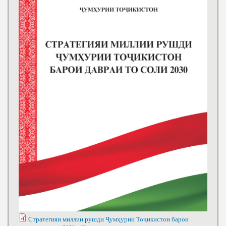
Стратегияи миллии рушди Ҷумҳурии Тоҷикистон барои