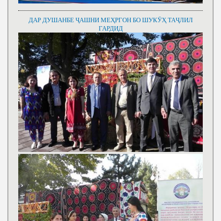
ДАР ДУШАНБЕ ҶАШНИ МЕҲРГОН БО ШУКӮҲ ТАҶЛИЛ
ГАРДИД