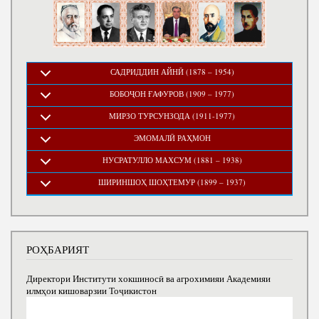
САДРИДДИН АЙНӢ (1878 – 1954)
БОБОҶОН ҒАФУРОВ (1909 – 1977)
МИРЗО ТУРСУНЗОДА (1911-1977)
ЭМОМАЛӢ РАҲМОН
НУСРАТУЛЛО МАХСУМ (1881 – 1938)
ШИРИНШОҲ ШОҲТЕМУР (1899 – 1937)
РОҲБАРИЯТ
Директори Институти хокшиносӣ ва агрохимияи Академияи
илмҳои кишоварзии Тоҷикистон