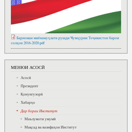
Барномаи миёнамуҳлати рушди Ҹумҳурии Тоҷикистон барои
солҳои 2016-2020.pdf
МЕНЮИ АСОСӢ
Асосӣ
Президент
Қонунгузорӣ
Хабарҳо
Дар бораи Институт
Маълумоти умумӣ
Мақсад ва вазифаҳои Институт