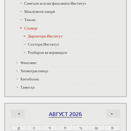
Самтҳои асосии фаъолияти Институт
Маълумоти оморӣ
Таъсис
Сохтор
Директори Институт
Сохтори Институт
Роҳбарон ва кормандон
Фаъолият
Хизматрасониҳо
Китобхона
Тамосҳо
«
АВГУСТ 2026
»
Д
С
Ч
П
Ҷ
Ш
Я