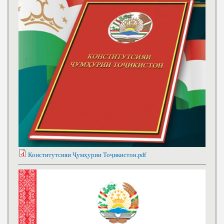
Конститутсияи Ҷумҳурии Тоҷикистон.pdf