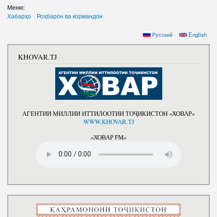
Салоҳият
Сохтори Институт
Меню:
Хабарҳо
Роҳбарон ва кормандон
Тарҷумаи ҳол
Роҳбарон ва кормандон
Русский
English
Китобҳо
Таърихи роҳбарон
Мақолаҳо
KHOVAR.TJ
Хадамоти матбуот
ПРЕЗИДЕНТИ ҶУМҲУРИИ ТОҶИКИСТОН
АГЕНТИИ МИЛЛИИ ИТТИЛООТИИ ТОҶИКИСТОН «ХОВАР»
WWW.KHOVAR.TJ
«ХОВАР FM»