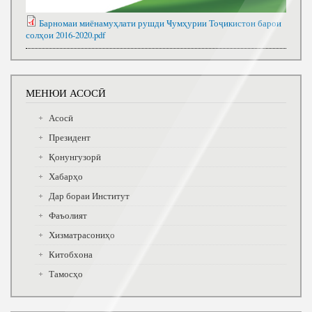
Барномаи миёнамуҳлати рушди Ҹумҳурии Тоҷикистон барои
солҳои 2016-2020.pdf
МЕНЮИ АСОСӢ
Асосӣ
Президент
Қонунгузорӣ
Хабарҳо
Дар бораи Институт
Фаъолият
Хизматрасониҳо
Китобхона
Тамосҳо