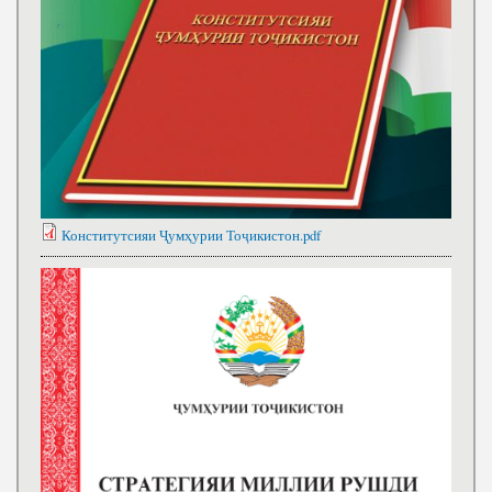
Конститутсияи Ҷумҳурии Тоҷикистон.pdf