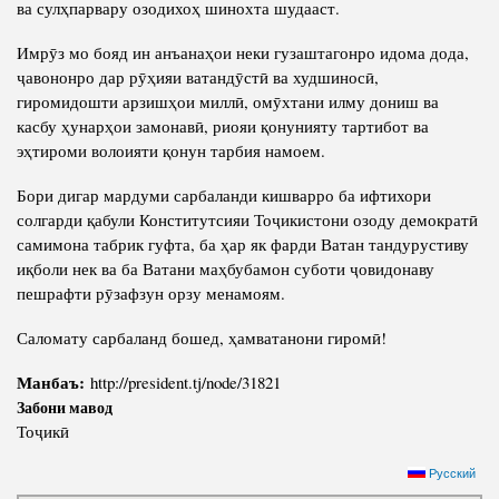
ва сулҳпарвару озодихоҳ шинохта шудааст.
Имрӯз мо бояд ин анъанаҳои неки гузаштагонро идома дода,
ҷавононро дар рӯҳияи ватандӯстӣ ва худшиносӣ,
гиромидошти арзишҳои миллӣ, омӯхтани илму дониш ва
касбу ҳунарҳои замонавӣ, риояи қонунияту тартибот ва
эҳтироми волоияти қонун тарбия намоем.
Бори дигар мардуми сарбаланди кишварро ба ифтихори
солгарди қабули Конститутсияи Тоҷикистони озоду демократӣ
самимона табрик гуфта, ба ҳар як фарди Ватан тандурустиву
иқболи нек ва ба Ватани маҳбубамон суботи ҷовидонаву
пешрафти рӯзафзун орзу менамоям.
Саломату сарбаланд бошед, ҳамватанони гиромӣ!
Манбаъ:
http://president.tj/node/31821
Забони мавод
Тоҷикӣ
Русский