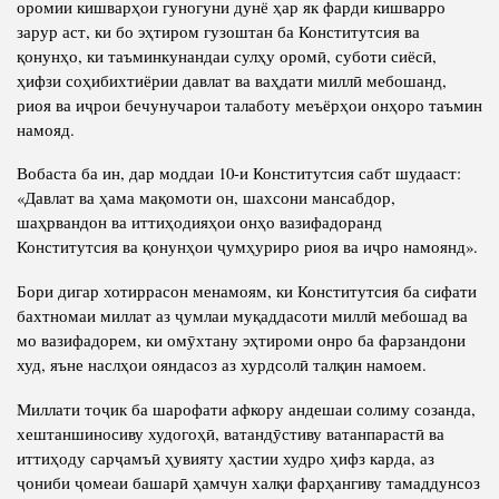
оромии кишварҳои гуногуни дунё ҳар як фарди кишварро
зарур аст, ки бо эҳтиром гузоштан ба Конститутсия ва
қонунҳо, ки таъминкунандаи сулҳу оромӣ, суботи сиёсӣ,
ҳифзи соҳибихтиёрии давлат ва ваҳдати миллӣ мебошанд,
риоя ва иҷрои бечунучарои талаботу меъёрҳои онҳоро таъмин
намояд.
Вобаста ба ин, дар моддаи 10-и Конститутсия сабт шудааст:
«Давлат ва ҳама мақомоти он, шахсони мансабдор,
шаҳрвандон ва иттиҳодияҳои онҳо вазифадоранд
Конститутсия ва қонунҳои ҷумҳуриро риоя ва иҷро намоянд».
Бори дигар хотиррасон менамоям, ки Конститутсия ба сифати
бахтномаи миллат аз ҷумлаи муқаддасоти миллӣ мебошад ва
мо вазифадорем, ки омӯхтану эҳтироми онро ба фарзандони
худ, яъне наслҳои ояндасоз аз хурдсолӣ талқин намоем.
Миллати тоҷик ба шарофати афкору андешаи солиму созанда,
хештаншиносиву худогоҳӣ, ватандӯстиву ватанпарастӣ ва
иттиҳоду сарҷамъӣ ҳувияту ҳастии худро ҳифз карда, аз
ҷониби ҷомеаи башарӣ ҳамчун халқи фарҳангиву тамаддунсоз