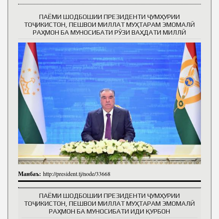
ПАЁМИ ШОДБОШИИ ПРЕЗИДЕНТИ ҶУМҲУРИИ
ТОҶИКИСТОН, ПЕШВОИ МИЛЛАТ МУҲТАРАМ ЭМОМАЛӢ
РАҲМОН БА МУНОСИБАТИ РӮЗИ ВАҲДАТИ МИЛЛӢ
Манбаъ:
http://president.tj/node/33668
ПАЁМИ ШОДБОШИИ ПРЕЗИДЕНТИ ҶУМҲУРИИ
ТОҶИКИСТОН, ПЕШВОИ МИЛЛАТ МУҲТАРАМ ЭМОМАЛӢ
РАҲМОН БА МУНОСИБАТИ ИДИ ҚУРБОН