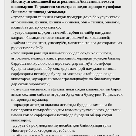
Институти хокшиносӣ ва агрохимияи Академияи илмҳои
кишоварзии Тоҷикистон хизматрасониҳои зеринро мувофиқи
Оиннома пешниҳод менамояд:
- гузаронидани ташхиси хокҳои ҷумҳурӣ доир ба хусусиятҳои
агрокимиёвӣ, физикӣ, физикӣ – кимиёвӣ, оби – физикӣ, биологӣ,
иқлимӣ ва дигар хусусиятҳо;
- гузаронидани корҳои таълимӣ, тарбия ва тайёр намудани
кадрҳои баландихтисоси соҳаи агрокимиё ва хокшиносӣ;
- қабули аспирантон, унвонҷӯён, магистрантон ва докторанон аз
рӯи ихтисоси РhD;
- тезонидани раванди илми-техникӣ дар соҳаи хокшиносӣ,
агрокимиё, мелиоратсия, агроиқлимӣ, коркарди усулҳои баланд
бардоштани ҳосилнокии зироатҳо, дар маҷмӯъ истифода
бурдани захираҳои обу хок, дар амал ҷорӣ намудани низоми
сарфакорона истифода бурдани захираҳои табии дар соҳаи
кишоварзӣ, коркарди низоми агроландшафтӣ ва биологикунонӣ
дар соҳаи зироаткорӣ;
- омӯзиши масъалаҳои афзалиятноки соҳаи кишоварзӣ, ки барои
амали сохтани сиёсати аграрии Ҳукумати Ҷумҳурии Тоҷикистон
нигаронида шудаанд;
- коркарди асосҳои оқилона истифода бурдани замин ва бо
назардошти тағъирёбии иқлим такмили усулҳои нигоҳ доштани
намии хок ва сарфакорона истифода бурдани об дар соҳаи
кишоварзӣ;
- дуруст ба роҳ мондани муносибатҳои байниҳамдигарии
Институт бо сохторҳои зертобеи он;
- омӯзиш ва ҷамъбаст намудани дастовардҳои илмии ватанӣ ва