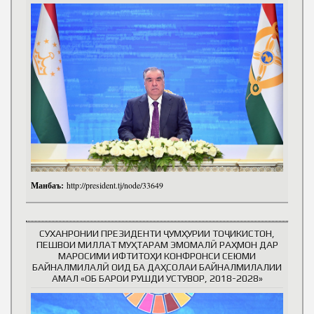
Манбаъ:
http://president.tj/node/33649
СУХАНРОНИИ ПРЕЗИДЕНТИ ҶУМҲУРИИ ТОҶИКИСТОН,
ПЕШВОИ МИЛЛАТ МУҲТАРАМ ЭМОМАЛӢ РАҲМОН ДАР
МАРОСИМИ ИФТИТОҲИ КОНФРОНСИ СЕЮМИ
БАЙНАЛМИЛАЛӢ ОИД БА ДАҲСОЛАИ БАЙНАЛМИЛАЛИИ
АМАЛ «ОБ БАРОИ РУШДИ УСТУВОР, 2018-2028»