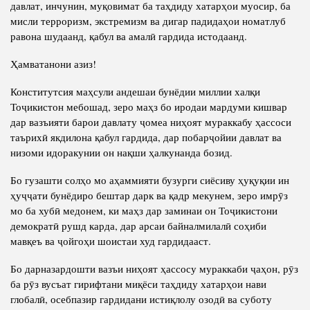
давлат, инчунин, муқовимат ба таҳдиду хатарҳои муосир, ба
мисли терроризм, экстремизм ва дигар падидаҳои номатлуб
равона шудаанд, қабул ва амалӣ гардида истодаанд.
Ҳамватанони азиз!
Конститутсия маҳсули андешаи бунёдии миллии халқи
Тоҷикистон мебошад, зеро маҳз бо иродаи мардуми кишвар
дар вазъияти барои давлату ҷомеа ниҳоят мураккабу ҳассоси
таърихӣ якдилона қабул гардида, дар побарҷойии давлат ва
низоми идоракунии он нақши ҳалкунанда бозид.
Бо гузашти солҳо мо аҳаммияти бузурги сиёсиву ҳуқуқии ин
ҳуҷҷати бунёдиро бештар дарк ва қадр мекунем, зеро имрӯз
мо ба хубӣ медонем, ки маҳз дар заминаи он Тоҷикистони
демократӣ рушд карда, дар арсаи байналмилалӣ соҳиби
мавқеъ ва ҷойгоҳи шоистаи худ гардидааст.
Бо дарназардошти вазъи ниҳоят ҳассосу мураккаби ҷаҳон, рӯз
ба рӯз вусъат гирифтани миқёси таҳдиду хатарҳои нави
глобалӣ, осебпазир гардидани истиқлолу озодӣ ва суботу