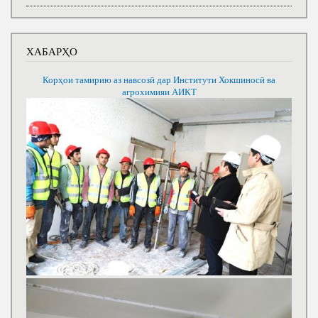
ХАБАРҲО
Корҳои тамирию аз навсозӣ дар Институти Хокшиносӣ ва
агрохимияи АИКТ