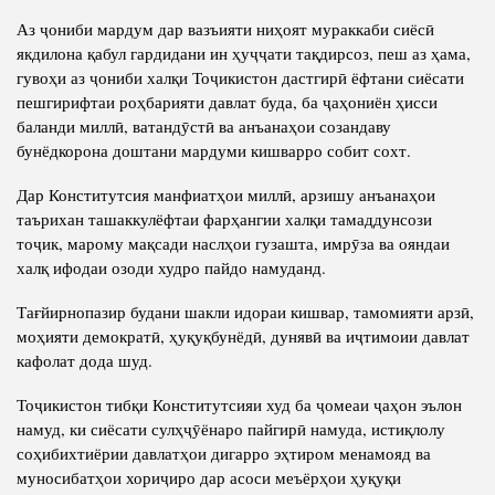
Аз ҷониби мардум дар вазъияти ниҳоят мураккаби сиёсӣ
якдилона қабул гардидани ин ҳуҷҷати тақдирсоз, пеш аз ҳама,
гувоҳи аз ҷониби халқи Тоҷикистон дастгирӣ ёфтани сиёсати
пешгирифтаи роҳбарияти давлат буда, ба ҷаҳониён ҳисси
баланди миллӣ, ватандӯстӣ ва анъанаҳои созандаву
бунёдкорона доштани мардуми кишварро собит сохт.
Дар Конститутсия манфиатҳои миллӣ, арзишу анъанаҳои
таърихан ташаккулёфтаи фарҳангии халқи тамаддунсози
тоҷик, марому мақсади наслҳои гузашта, имрӯза ва ояндаи
халқ ифодаи озоди худро пайдо намуданд.
Тағйирнопазир будани шакли идораи кишвар, тамомияти арзӣ,
моҳияти демократӣ, ҳуқуқбунёдӣ, дунявӣ ва иҷтимоии давлат
кафолат дода шуд.
Тоҷикистон тибқи Конститутсияи худ ба ҷомеаи ҷаҳон эълон
намуд, ки сиёсати сулҳҷӯёнаро пайгирӣ намуда, истиқлолу
соҳибихтиёрии давлатҳои дигарро эҳтиром менамояд ва
муносибатҳои хориҷиро дар асоси меъёрҳои ҳуқуқи