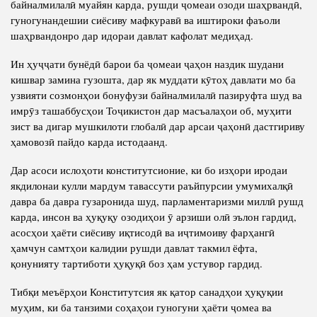
байналмилалӣ муайян карда, рушди ҷомеаи озоди шаҳрвандӣ,
гуногунандешии сиёсиву мафкуравӣ ва иштироки фаъоли
шаҳрвандонро дар идораи давлат кафолат медиҳад.
Ин ҳуҷҷати бунёдӣ барои ба ҷомеаи ҷаҳон наздик шудани
кишвар замина гузошта, дар як муддати кӯтоҳ давлати мо ба
узвияти созмонҳои бонуфузи байналмилалӣ пазируфта шуд ва
имрӯз ташаббусҳои Тоҷикистон дар масъалаҳои об, муҳити
зист ва дигар мушкилоти глобалӣ дар арсаи ҷаҳонӣ дастгириву
ҳамовозӣ пайдо карда истодаанд.
Дар асоси ислоҳоти конститутсионие, ки бо изҳори иродаи
якдилонаи кулли мардум тавассути раъйпурсии умумихалқӣ
давра ба давра гузаронида шуд, парламентаризми миллӣ рушд
карда, инсон ва ҳуқуқу озодиҳои ӯ арзиши олӣ эълон гардид,
асосҳои ҳаёти сиёсиву иқтисодӣ ва иҷтимоиву фарҳангӣ
ҳамчун самтҳои калидии рушди давлат такмил ёфта,
қонунияту тартиботи ҳуқуқӣ боз ҳам устувор гардид.
Тибқи меъёрҳои Конститутсия як қатор санадҳои ҳуқуқии
муҳим, ки ба танзими соҳаҳои гуногуни ҳаёти ҷомеа ва