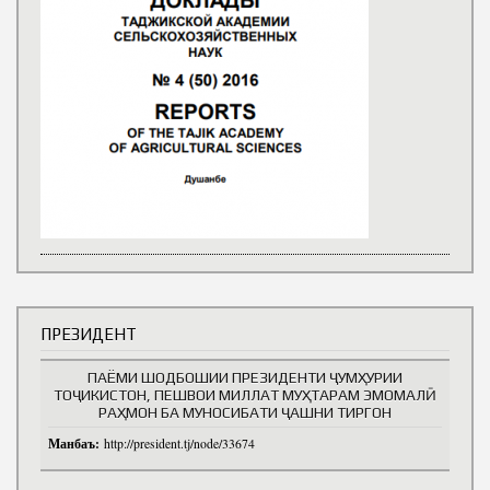
ПРЕЗИДЕНТ
ПАЁМИ ШОДБОШИИ ПРЕЗИДЕНТИ ҶУМҲУРИИ
ТОҶИКИСТОН, ПЕШВОИ МИЛЛАТ МУҲТАРАМ ЭМОМАЛӢ
РАҲМОН БА МУНОСИБАТИ ҶАШНИ ТИРГОН
Манбаъ:
http://president.tj/node/33674