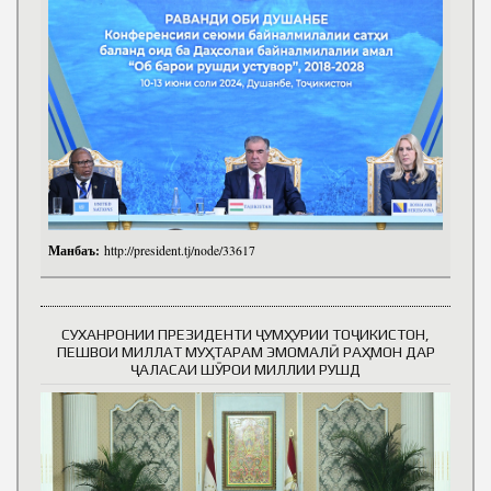
Манбаъ:
http://president.tj/node/33617
СУХАНРОНИИ ПРЕЗИДЕНТИ ҶУМҲУРИИ ТОҶИКИСТОН,
ПЕШВОИ МИЛЛАТ МУҲТАРАМ ЭМОМАЛӢ РАҲМОН ДАР
ҶАЛАСАИ ШӮРОИ МИЛЛИИ РУШД