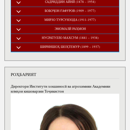
САДРИДДИН АЙНӢ (1878 – 1954)
БОБОҶОН ҒАФУРОВ (1909 – 1977)
МИРЗО ТУРСУНЗОДА (1911-1977)
ЭМОМАЛӢ РАҲМОН
НУСРАТУЛЛО МАХСУМ (1881 – 1938)
ШИРИНШОҲ ШОҲТЕМУР (1899 – 1937)
РОҲБАРИЯТ
Директори Институти хокшиносӣ ва агрохимияи Академияи
илмҳои кишоварзии Тоҷикистон