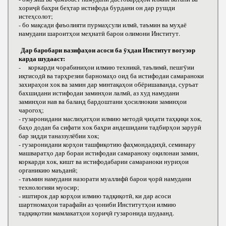
хориҷӣ баҳри беҳтар истифода бурдани он дар рушди
истеҳсолот;
- бо мақсади фаъолияти пурмаҳсули илмӣ, таъмин ва муҳаё
намудани шароитҳои меҳнатӣ барои олимони Институт.
Дар баробари вазифаҳои асоси ба ӯҳдаи Институт вогузор
карда шудааст:
- коркарди чорабиниҳои илмию техникӣ, таълимӣ, пешгӯии
иқтисодӣ ва тарҳрезии барномаҳо оид ба истифодаи самараноки
захираҳои хок ва замин дар минтақаҳои обёришаванда, суръат
бахшидани истифодаи заминҳои лалмӣ, аз худ намудани
заминҳои нав ва баланд бардоштани ҳосилнокии заминҳои
чарогоҳ;
- гузаронидани маслиҳатҳои илмию методӣ ҷиҳати таҳқиқи хок,
баҳо додан ба сифати хок баҳри андешидани тадбирҳои зарурӣ
бар зидди таназзулёбии хок;
- гузаронидани корҳои ташфиқотию фаҳмондадиҳӣ, семинару
машваратҳо дар бораи истифодаи самараноку оқилонаи замин,
коркарди хок, кишт ва истифодабарии самараноки нуриҳои
органикию маъданӣ;
- таъмин намудани назорати муаллифӣ барои ҷорӣ намудани
технологияи муосир;
- иштирок дар корҳои илмию тадқиқотӣ, ки дар асоси
шартномаҳои тарафайн аз ҷониби Институтҳои илмию
тадқиқотии мамлакатҳои хориҷӣ гузаронида шудаанд.