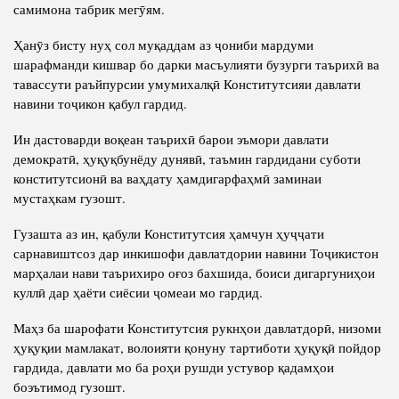
Салоҳият
самимона табрик мегӯям.
Сохтори Институт
Тарҷумаи ҳол
Роҳбарон ва кормандон
Ҳанӯз бисту нуҳ сол муқаддам аз ҷониби мардуми
шарафманди кишвар бо дарки масъулияти бузурги таърихӣ ва
Китобҳо
Таърихи роҳбарон
тавассути раъйпурсии умумихалқӣ Конститутсияи давлати
Мақолаҳо
навини тоҷикон қабул гардид.
Хадамоти матбуот
Ин дастоварди воқеан таърихӣ барои эъмори давлати
демократӣ, ҳуқуқбунёду дунявӣ, таъмин гардидани суботи
конститутсионӣ ва ваҳдату ҳамдигарфаҳмӣ заминаи
ПРЕЗИДЕНТИ ҶУМҲУРИИ ТОҶИКИСТОН
мустаҳкам гузошт.
Гузашта аз ин, қабули Конститутсия ҳамчун ҳуҷҷати
сарнавиштсоз дар инкишофи давлатдории навини Тоҷикистон
марҳалаи нави таърихиро оғоз бахшида, боиси дигаргуниҳои
куллӣ дар ҳаёти сиёсии ҷомеаи мо гардид.
Маҳз ба шарофати Конститутсия рукнҳои давлатдорӣ, низоми
ҳуқуқии мамлакат, волоияти қонуну тартиботи ҳуқуқӣ пойдор
гардида, давлати мо ба роҳи рушди устувор қадамҳои
боэътимод гузошт.