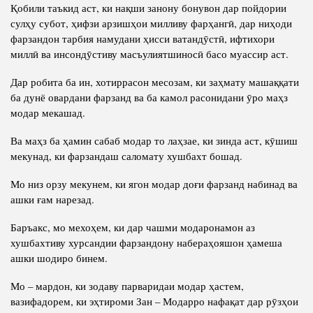
Қобили таъкид аст, ки нақши занону бонувон дар пойдории
сулҳу субот, ҳифзи арзишҳои милливу фарҳангӣ, дар ниҳоди
фарзандон тарбия намудани ҳисси ватандӯстӣ, ифтихори
миллӣ ва инсондӯстиву масъулиятшиносӣ басо муассир аст.
Дар робита ба ин, хотиррасон месозам, ки заҳмату машаққати
ба дунё овардани фарзанд ва ба камол расонидани ӯро маҳз
модар мекашад.
Ва маҳз ба ҳамин сабаб модар то лаҳзае, ки зинда аст, кӯшиш
мекунад, ки фарзандаш саломату хушбахт бошад.
Мо низ орзу мекунем, ки ягон модар доғи фарзанд набинад ва
ашки ғам нарезад.
Баръакс, мо мехоҳем, ки дар чашми модаронамон аз
хушбахтиву хурсандии фарзандону набераҳояшон ҳамеша
ашки шодиро бинем.
Мо – мардон, ки зодаву парваридаи модар ҳастем,
вазифадорем, ки эҳтироми Зан – Модарро нафақат дар рӯзҳои