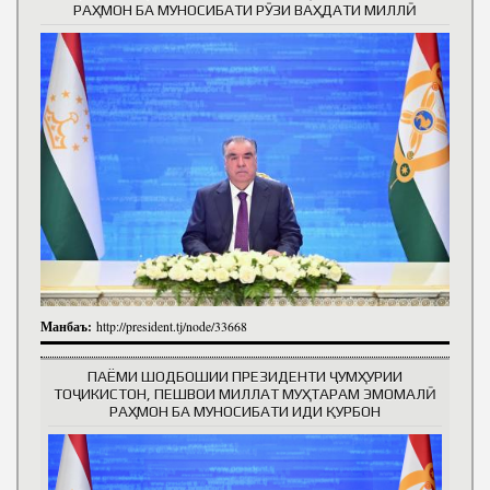
РАҲМОН БА МУНОСИБАТИ РӮЗИ ВАҲДАТИ МИЛЛӢ
Манбаъ:
http://president.tj/node/33668
ПАЁМИ ШОДБОШИИ ПРЕЗИДЕНТИ ҶУМҲУРИИ
ТОҶИКИСТОН, ПЕШВОИ МИЛЛАТ МУҲТАРАМ ЭМОМАЛӢ
РАҲМОН БА МУНОСИБАТИ ИДИ ҚУРБОН