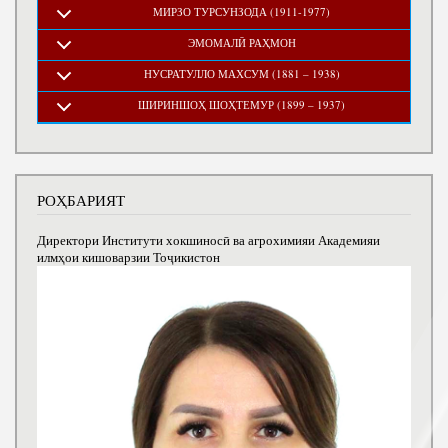
МИРЗО ТУРСУНЗОДА (1911-1977)
ЭМОМАЛӢ РАҲМОН
НУСРАТУЛЛО МАХСУМ (1881 – 1938)
ШИРИНШОҲ ШОҲТЕМУР (1899 – 1937)
РОҲБАРИЯТ
Директори Институти хокшиносӣ ва агрохимияи Академияи
илмҳои кишоварзии Тоҷикистон