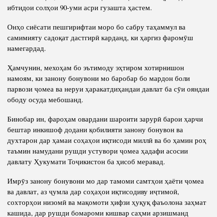
ибтидои солҳои 90-уми асри гузашта ҳастем.
Онҳо сиёсати пешгирифтаи моро бо сабру таҳаммул ва
самимияту садоқат дастгирӣ карданд, ки ҳаргиз фаромӯш
намегардад.
Ҳамчунин, мехоҳам бо эътимоду эҳтиром хотирнишон
намоям, ки занону бонувони мо баробар бо мардон боли
парвози ҷомеа ва неруи ҳаракатдиҳандаи давлат ба сӯи ояндаи
ободу осуда мебошанд.
Бинобар ин, фароҳам овардани шароити зарурӣ барои ҳарчи
бештар инкишоф додани қобилияти занону бонувон ва
духтарон дар ҳамаи соҳаҳои иқтисоди миллӣ ва бо ҳамин роҳ
таъмин намудани рушди устувори ҷомеа ҳадафи асосии
давлату Ҳукумати Тоҷикистон ба ҳисоб меравад.
Имрӯз занону бонувони мо дар тамоми самтҳои ҳаёти ҷомеа
ва давлат, аз ҷумла дар соҳаҳои иқтисодиву иҷтимоӣ,
сохторҳои низомӣ ва мақомоти ҳифзи ҳуқуқ фаъолона заҳмат
кашида, дар рушди бомароми кишвар саҳми арзишманд