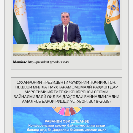
Манбаъ:
http://president.tj/node/33649
СУХАНРОНИИ ПРЕЗИДЕНТИ ҶУМҲУРИИ ТОҶИКИСТОН,
ПЕШВОИ МИЛЛАТ МУҲТАРАМ ЭМОМАЛӢ РАҲМОН ДАР
МАРОСИМИ ИФТИТОҲИ КОНФРОНСИ СЕЮМИ
БАЙНАЛМИЛАЛӢ ОИД БА ДАҲСОЛАИ БАЙНАЛМИЛАЛИИ
АМАЛ «ОБ БАРОИ РУШДИ УСТУВОР, 2018-2028»