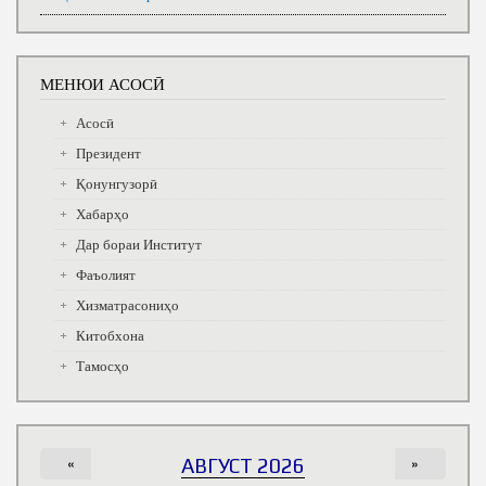
МЕНЮИ АСОСӢ
Асосӣ
Президент
Қонунгузорӣ
Хабарҳо
Дар бораи Институт
Фаъолият
Хизматрасониҳо
Китобхона
Тамосҳо
«
АВГУСТ 2026
»