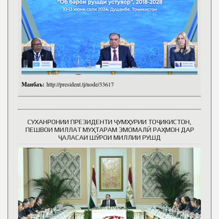
Манбаъ:
http://president.tj/node/33617
СУХАНРОНИИ ПРЕЗИДЕНТИ ҶУМҲУРИИ ТОҶИКИСТОН,
ПЕШВОИ МИЛЛАТ МУҲТАРАМ ЭМОМАЛӢ РАҲМОН ДАР
ҶАЛАСАИ ШӮРОИ МИЛЛИИ РУШД