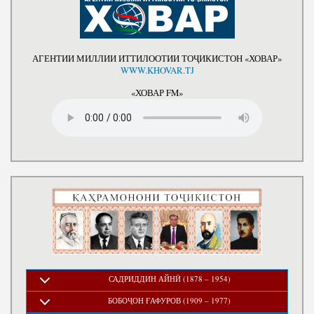
АГЕНТИИ МИЛЛИИ ИТТИЛООТИИ ТОҶИКИСТОН «ХОВАР»
WWW.KHOVAR.TJ
«ХОВАР FM»
САДРИДДИН АЙНӢ (1878 – 1954)
БОБОҶОН ҒАФУРОВ (1909 – 1977)