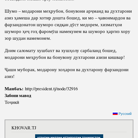
Шумо – модарони меҳрубон, бонувони арҷманд ва духтарони
азиз ҳамеша дар хотир дошта бошед, ки мо – ҷавонмардон ва
фарзандонатон шуморо сидқан дӯст медорем, хизматҳои
шуморо ҳеҷ гоҳ фаромӯш намекунем ва шуморо ҳаргиз хору
зор шудан намемонем.
Доим саломату хушбахт ва хушҳолу сарбаланд бошед,
модарони меҳрубон ва бонувону духтарони азизи кишвар!
Ҷашн муборак, модарону хоҳарон ва духтарону фарзандони
азиз!
Манбаъ:
http://president.tj/node/32916
Забони мавод
Тоҷикӣ
Русский
KHOVAR.TJ