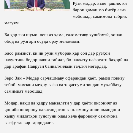
Салоҳият
Рӯзи модар, яъне ҷашне, ки
Сохтори Институт
барои ҳамаи мо бисёр азиз
Тарҷумаи ҳол
Роҳбарон ва кормандон
мебошад, самимона табрик
Китобҳо
мегӯям.
Таърихи роҳбарон
Мақолаҳо
Ба ҳар яки шумо, пеш аз ҳама, саломативу хушбахтӣ, хонаи
обод ва рӯзгори осуда орзу менамоям.
Хадамоти матбуот
Басо рамзист, ки ин рӯзи муборак ҳар сол дар рӯзҳои
нахустини бедоршавии табиат, бо накҳату нафосати баҳорӣ ва
ПРЕЗИДЕНТИ ҶУМҲУРИИ ТОҶИКИСТОН
дар арафаи Наврӯзи байналмилалӣ таҷлил мегардад.
Зеро Зан – Модар сарчашмаву офарандаи ҳаёт, рамзи покиву
зебоӣ, махзани меҳру вафо ва таҷассуми зиндаи муҳаббату
самимият мебошад.
Модар, нақш ва қадру манзалати ӯ дар ҳаёти инсоният аз
ҷониби шоирону нависандагон ва олимону донишмандони
халқу миллатҳои гуногуни олам хеле фаровону самимона
васфу тасвир гардидааст.