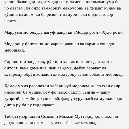
ҷашн, балки ҳар лаҳзаву ҳар соат, ҳамеша ва тамоми умр ба
ҷо оварем, ба онҳо ғамхориву меҳрубонӣ ва хизмат кунем ва
кӯшиш намоем, ки ба ризоият ва дуои неки онҳо сазовор
шавем.
Мардуми мо беҳуда нагуфтаанд, ки «Модар розӣ – Худо розӣ».
Модарону бонувони мо чароғи равшан ва гармии хонадон
мебошанд.
Сарриштаи зиндагиву рӯзгори ҳар як оила низ дар дасти
онҳост, яъне ҳама чиз, пеш аз ҳама, файзу баракат ва
эҳтирому обрӯи хонадон аз модарону занон вобаста мебошад.
Ҳамаи мо аз расонаҳои хабарӣ хуб медонем, ки солҳои охир
инсоният ба мушкилоту фоҷеаҳои сахту сангин – ҷангу
хунрезӣ, камобиву хушксолӣ, фақру гуруснагӣ ва мушкилиҳои
дигар рӯ ба рӯ гардидааст.
Тибқи гузоришҳои Созмони Милали Муттаҳид ҳоло аҳолии
даҳҳо кишвари олам аз гуруснагӣ азият мекашад.