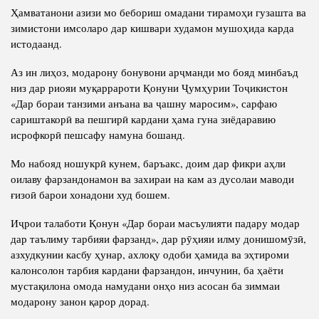
Ҳамватанони азизи мо бебориш омадани тирамоҳи гузашта ва
зимистони имсоларо дар кишвари худамон мушоҳида карда
истодаанд.
Аз ин лиҳоз, модарону бонувони арҷманди мо бояд минбаъд
низ дар риояи муқаррароти Қонуни Ҷумҳурии Тоҷикистон
«Дар бораи танзими анъана ва ҷашну маросим», сарфаю
сариштакорӣ ва пешгирӣ кардани ҳама гуна зиёдаравию
исрофкорӣ пешсафу намуна бошанд.
Мо набояд ношукрӣ кунем, баръакс, доим дар фикри аҳли
оилаву фарзандонамон ва захираи на кам аз дусолаи маводи
ғизоӣ барои хонадони худ бошем.
Иҷрои талаботи Қонун «Дар бораи масъулияти падару модар
дар таълиму тарбияи фарзанд», дар рӯҳияи илму донишомӯзӣ,
азхудкунии касбу ҳунар, ахлоқу одоби ҳамида ва эҳтироми
калонсолон тарбия кардани фарзандон, инчунин, ба ҳаёти
мустақилона омода намудани онҳо низ асосан ба зиммаи
модарону занон қарор дорад.