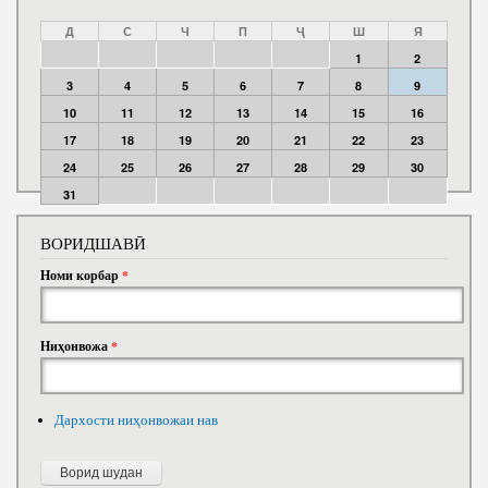
Д
С
Ч
П
Ҷ
Ш
Я
1
2
3
4
5
6
7
8
9
10
11
12
13
14
15
16
17
18
19
20
21
22
23
24
25
26
27
28
29
30
31
ВОРИДШАВӢ
Номи корбар
*
Ниҳонвожа
*
Дархости ниҳонвожаи нав