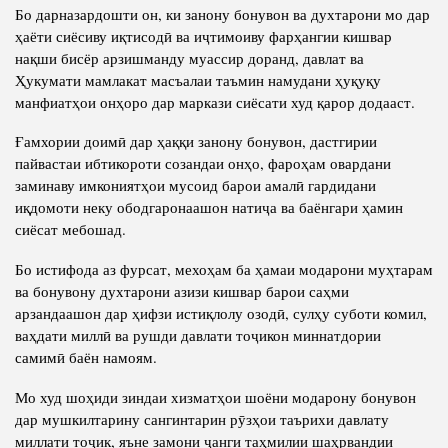
Бо дарназардошти он, ки занону бонувон ва духтарони мо дар
ҳаёти сиёсиву иқтисодӣ ва иҷтимоиву фарҳангии кишвар
нақши бисёр арзишманду муассир доранд, давлат ва
Ҳукумати мамлакат масъалаи таъмин намудани ҳуқуқу
манфиатҳои онҳоро дар маркази сиёсати худ қарор додааст.
Ғамхории доимӣ дар ҳаққи занону бонувон, дастгирии
пайвастаи ибтикороти созандаи онҳо, фароҳам овардани
заминаву имкониятҳои мусоид барои амалӣ гардидани
иқдомоти неку ободгаронаашон натиҷа ва баёнгари ҳамин
сиёсат мебошад.
Бо истифода аз фурсат, мехоҳам ба ҳамаи модарони муҳтарам
ва бонувону духтарони азизи кишвар барои саҳми
арзандаашон дар ҳифзи истиқлолу озодӣ, сулҳу суботи комил,
ваҳдати миллӣ ва рушди давлати тоҷикон миннатдории
самимӣ баён намоям.
Мо худ шоҳиди зиндаи хизматҳои шоёни модарону бонувон
дар мушкилтарину сангинтарин рӯзҳои таърихи давлату
миллати тоҷик, яъне замони ҷанги таҳмилии шаҳрвандии