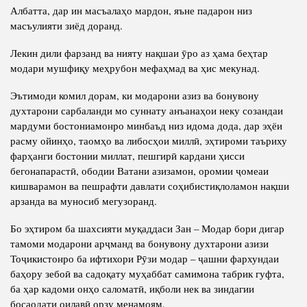
Албатта, дар ин масъалаҳо мардон, яъне падарон низ
масъулияти зиёд доранд.
Лекин дили фарзанд ва нияту нақшаи ӯро аз ҳама беҳтар
модари мушфиқу меҳрубон мефаҳмад ва ҳис мекунад.
Эътимоди комил дорам, ки модарони азиз ва бонувону
духтарони сарбаланди мо суннату анъанаҳои неку созандаи
мардуми бостониамонро минбаъд низ идома дода, дар эҳёи
расму ойинҳо, таомҳо ва либосҳои миллӣ, эҳтироми таъриху
фарҳанги бостонии миллат, пешгирӣ кардани ҳисси
бегонапарастӣ, ободии Ватани азизамон, оромии ҷомеаи
кишварамон ва пешрафти давлати соҳибистиқлоламон нақши
арзанда ва муносиб мегузоранд.
Бо эҳтиром ба шахсияти муқаддаси Зан – Модар бори дигар
тамоми модарони арҷманд ва бонувону духтарони азизи
Тоҷикистонро ба ифтихори Рӯзи модар – ҷашни фархундаи
баҳору зебоӣ ва садоқату муҳаббат самимона табрик гуфта,
ба ҳар кадоми онҳо саломатӣ, иқболи нек ва зиндагии
босаодати оилавӣ орзу менамоям.