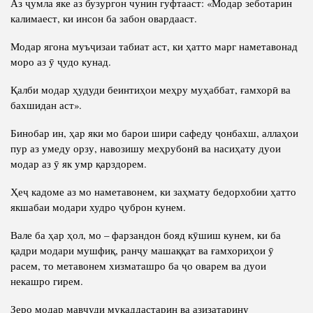
Аз ҷумла яке аз бузургон чунин гуфтааст: «Модар зеботарин
калимаест, ки инсон ба забон овардааст.
Модар ягона муъҷизаи табиат аст, ки ҳатто марг наметавонад
моро аз ӯ ҷудо кунад.
Қалби модар ҳудуди беинтиҳои меҳру муҳаббат, ғамхорӣ ва
бахшидан аст».
Бинобар ин, ҳар яки мо барои шири сафеду ҷонбахш, аллаҳои
пур аз умеду орзу, навозишу меҳрубонӣ ва насиҳату дуои
модар аз ӯ як умр қарздорем.
Ҳеҷ кадоме аз мо наметавонем, ки заҳмату бедорхобии ҳатто
якшабаи модари худро ҷуброн кунем.
Вале ба ҳар ҳол, мо – фарзандон бояд кӯшиш кунем, ки ба
қадри модари мушфиқ, ранҷу машаққат ва ғамхориҳои ӯ
расем, то метавонем хизматашро ба ҷо оварем ва дуои
некашро гирем.
Зеро модар мавҷуди муқаддастарин ва азизатарину