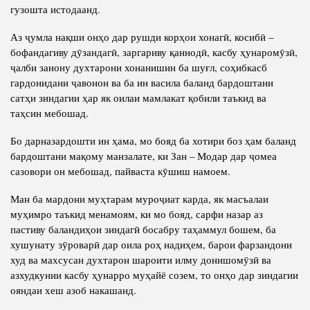
гузошта истодаанд.
Аз ҷумла нақши онҳо дар рушди корҳои хонагӣ, косибӣ –
бофандагиву дӯзандагӣ, заргариву қаннодӣ, касбу ҳунаромӯзӣ,
ҷалби занону духтарони хонанишин ба шуғл, соҳибкасб
гардонидани ҷавонон ва ба ин васила баланд бардоштани
сатҳи зиндагии ҳар як оилаи мамлакат қобили таъкид ва
таҳсин мебошад.
Бо дарназардошти ин ҳама, мо бояд ба хотири боз ҳам баланд
бардоштани мақому манзалате, ки Зан – Модар дар ҷомеа
сазовори он мебошад, пайваста кӯшиш намоем.
Ман ба мардони муҳтарам муроҷиат карда, як масъалаи
муҳимро таъкид менамоям, ки мо бояд, сарфи назар аз
пастиву баландиҳои зиндагӣ босабру таҳаммул бошем, ба
хушунату зӯроварӣ дар оила роҳ надиҳем, барои фарзандони
худ ва махсусан духтарон шароити илму донишомӯзӣ ва
азхудкунии касбу ҳунарро муҳайё созем, то онҳо дар зиндагии
ояндаи хеш азоб накашанд.