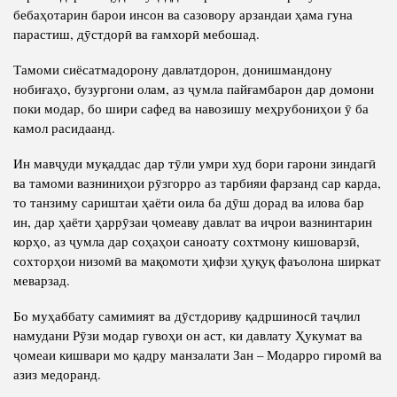
бебаҳотарин барои инсон ва сазовору арзандаи ҳама гуна
парастиш, дӯстдорӣ ва ғамхорӣ мебошад.
Тамоми сиёсатмадорону давлатдорон, донишмандону
нобиғаҳо, бузургони олам, аз ҷумла пайғамбарон дар домони
поки модар, бо шири сафед ва навозишу меҳрубониҳои ӯ ба
камол расидаанд.
Ин мавҷуди муқаддас дар тӯли умри худ бори гарони зиндагӣ
ва тамоми вазниниҳои рӯзгорро аз тарбияи фарзанд сар карда,
то танзиму сариштаи ҳаёти оила ба дӯш дорад ва илова бар
ин, дар ҳаёти ҳаррӯзаи ҷомеаву давлат ва иҷрои вазнинтарин
корҳо, аз ҷумла дар соҳаҳои саноату сохтмону кишоварзӣ,
сохторҳои низомӣ ва мақомоти ҳифзи ҳуқуқ фаъолона ширкат
меварзад.
Бо муҳаббату самимият ва дӯстдориву қадршиносӣ таҷлил
намудани Рӯзи модар гувоҳи он аст, ки давлату Ҳукумат ва
ҷомеаи кишвари мо қадру манзалати Зан – Модарро гиромӣ ва
азиз медоранд.