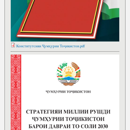
Конститутсияи Ҷумҳурии Тоҷикистон.pdf