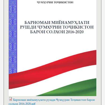
Барномаи миёнамуҳлати рушди Ҹумҳурии Тоҷикистон барои
солҳои 2016-2020.pdf