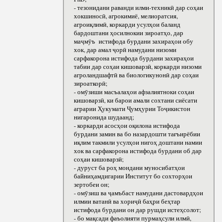
- тезонидани раванди илми-техникӣ дар соҳаи
хокшиносӣ, агрокимиё, мелиоратсия,
агроиқлимӣ, коркарди усулҳои баланд
бардоштани ҳосилнокии зироатҳо, дар
маҷмӯъ истифода бурдани захираҳои обу
хок, дар амал ҷорӣ намудани низоми
сарфакорона истифода бурдани захираҳои
табии дар соҳаи кишоварзӣ, коркарди низоми
агроландшафтӣ ва биологикунонӣ дар соҳаи
зироаткорӣ;
- омӯзиши масъалаҳои афзалиятноки соҳаи
кишоварзӣ, ки барои амали сохтани сиёсати
аграрии Ҳукумати Ҷумҳурии Тоҷикистон
нигаронида шудаанд;
- коркарди асосҳои оқилона истифода
бурдани замин ва бо назардошти тағъирёбии
иқлим такмили усулҳои нигоҳ доштани намии
хок ва сарфакорона истифода бурдани об дар
соҳаи кишоварзӣ;
- дуруст ба роҳ мондани муносибатҳои
байниҳамдигарии Институт бо сохторҳои
зертобеи он;
- омӯзиш ва ҷамъбаст намудани дастовардҳои
илмии ватанӣ ва хориҷӣ баҳри беҳтар
истифода бурдани он дар рушди истеҳсолот;
- бо мақсади фаъолияти пурмаҳсули илмӣ,