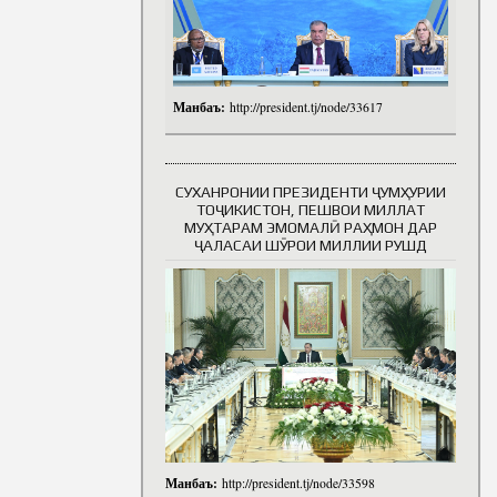
Манбаъ:
http://president.tj/node/33617
СУХАНРОНИИ ПРЕЗИДЕНТИ ҶУМҲУРИИ
ТОҶИКИСТОН, ПЕШВОИ МИЛЛАТ
МУҲТАРАМ ЭМОМАЛӢ РАҲМОН ДАР
ҶАЛАСАИ ШӮРОИ МИЛЛИИ РУШД
Манбаъ:
http://president.tj/node/33598