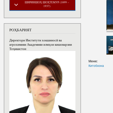
ШИРИНШОҲ ШОҲТЕМУР (1899 –
1937)
РОҲБАРИЯТ
Директори Институти хокшиносӣ ва
агрохимияи Академияи илмҳои кишоварзии
Тоҷикистон
Меню:
Китобхона