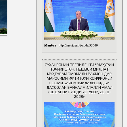
Манбаъ:
http://president.tj/node/33649
СУХАНРОНИИ ПРЕЗИДЕНТИ ҶУМҲУРИИ
ТОҶИКИСТОН, ПЕШВОИ МИЛЛАТ
МУҲТАРАМ ЭМОМАЛӢ РАҲМОН ДАР
МАРОСИМИ ИФТИТОҲИ КОНФРОНСИ
СЕЮМИ БАЙНАЛМИЛАЛӢ ОИД БА
ДАҲСОЛАИ БАЙНАЛМИЛАЛИИ АМАЛ
«ОБ БАРОИ РУШДИ УСТУВОР, 2018-
2028»