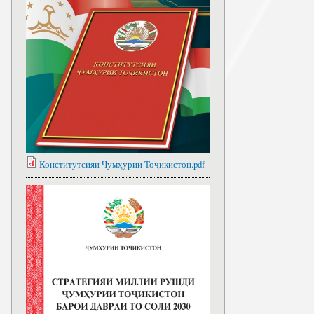
Конститутсияи Ҷумҳурии Тоҷикистон.pdf