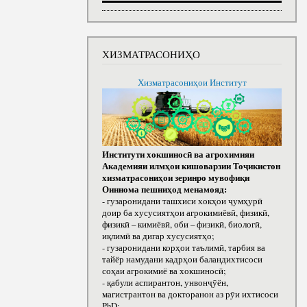
ХИЗМАТРАСОНИҲО
Хизматрасониҳои Институт
Институти хокшиносӣ ва агрохимияи
Академияи илмҳои кишоварзии Тоҷикистон
хизматрасониҳои зеринро мувофиқи
Оиннома пешниҳод менамояд:
- гузаронидани ташхиси хокҳои ҷумҳурӣ
доир ба хусусиятҳои агрокимиёвӣ, физикӣ,
физикӣ – кимиёвӣ, оби – физикӣ, биологӣ,
иқлимӣ ва дигар хусусиятҳо;
- гузаронидани корҳои таълимӣ, тарбия ва
тайёр намудани кадрҳои баландихтисоси
соҳаи агрокимиё ва хокшиносӣ;
- қабули аспирантон, унвонҷӯён,
магистрантон ва докторанон аз рӯи ихтисоси
РhD;