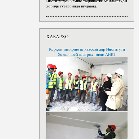
Институтҳои илмию тадқиқотии мамлакатҳои
хориҷӣ гузаронида шудаанд.
ХАБАРҲО
Корҳои тамирию аз навсозӣ дар Институти
Хокшиносӣ ва агрохимияи АИКТ