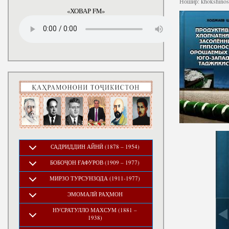
Ношир:
khokshinos.
«ХОВАР FM»
САДРИДДИН АЙНӢ (1878 – 1954)
БОБОҶОН ҒАФУРОВ (1909 – 1977)
МИРЗО ТУРСУНЗОДА (1911-1977)
ЭМОМАЛӢ РАҲМОН
НУСРАТУЛЛО МАХСУМ (1881 –
1938)