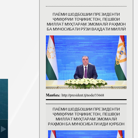
ПАЁМИ ШОДБОШИИ ПРЕЗИДЕНТИ
Таърихи роҳбарон
ҶУМҲУРИИ ТОҶИКИСТОН, ПЕШВОИ
МИЛЛАТ МУҲТАРАМ ЭМОМАЛӢ РАҲМОН
БА МУНОСИБАТИ РӮЗИ ВАҲДАТИ МИЛЛӢ
Манбаъ:
http://president.tj/node/33668
ПАЁМИ ШОДБОШИИ ПРЕЗИДЕНТИ
ҶУМҲУРИИ ТОҶИКИСТОН, ПЕШВОИ
МИЛЛАТ МУҲТАРАМ ЭМОМАЛӢ
РАҲМОН БА МУНОСИБАТИ ИДИ ҚУРБОН