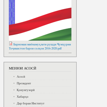
Барномаи миёнамуҳлати рушди Ҹумҳурии
Тоҷикистон барои солҳои 2016-2020.pdf
МЕНЮИ АСОСӢ
Асосӣ
Президент
Қонунгузорӣ
Хабарҳо
Дар бораи Институт