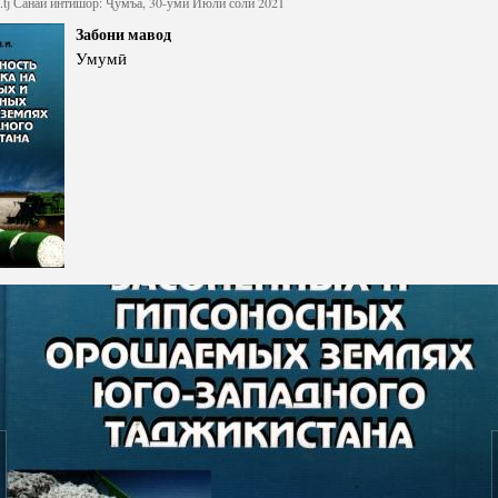
tj
Санаи интишор: Ҷумъа, 30-уми Июли соли 2021
Сохтори Институт
Забони мавод
Умумӣ
Роҳбарон ва кормандон