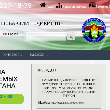
 227-19-79
Асосӣ
|
Харитаи сомона
|
Тамосҳо
|
ИШОВАРЗИИ ТОҶИКИСТОН
English
КИТОБХОНА
ТАМОСҲО
Вазифаҳои холӣ
НА
ПРЕЗИДЕНТ
АЕМЫХ
ПАЁМИ ШОДБОШИИ ПРЕЗИДЕНТИ
ТАНА
ҶУМҲУРИИ ТОҶИКИСТОН, ПЕШВОИ
МИЛЛАТ МУҲТАРАМ ЭМОМАЛӢ
РАҲМОН БА МУНОСИБАТИ ҶАШНИ
ТИРГОН
ОХИМИЯИ
Манбаъ:
http://president.tj/node/33674
ва