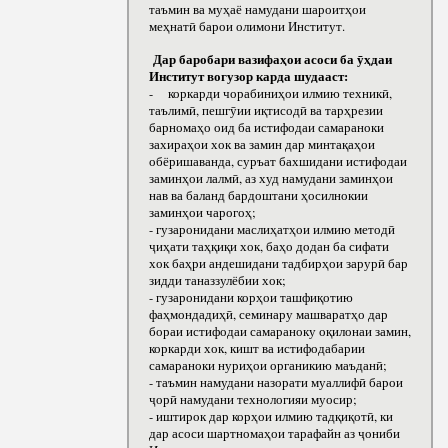
таъмин ва муҳаё намудани шароитҳои
меҳнатӣ барои олимони Институт.
Дар баробари вазифаҳои асоси ба ӯҳдаи
Институт вогузор карда шудааст:
- коркарди чорабиниҳои илмию техникӣ,
таълимӣ, пешгӯии иқтисодӣ ва тарҳрезии
барномаҳо оид ба истифодаи самараноки
захираҳои хок ва замин дар минтақаҳои
обёришаванда, суръат бахшидани истифодаи
заминҳои лалмӣ, аз худ намудани заминҳои
нав ва баланд бардоштани ҳосилнокии
заминҳои чарогоҳ;
- гузаронидани маслиҳатҳои илмию методӣ
ҷиҳати таҳқиқи хок, баҳо додан ба сифати
хок баҳри андешидани тадбирҳои зарурӣ бар
зидди таназзулёбии хок;
- гузаронидани корҳои ташфиқотию
фаҳмондадиҳӣ, семинару машваратҳо дар
бораи истифодаи самараноку оқилонаи замин,
коркарди хок, кишт ва истифодабарии
самараноки нуриҳои органикию маъданӣ;
- таъмин намудани назорати муаллифӣ барои
ҷорӣ намудани технологияи муосир;
- иштирок дар корҳои илмию тадқиқотӣ, ки
дар асоси шартномаҳои тарафайн аз ҷониби