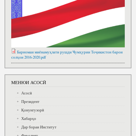
Барномаи миёнамуҳлати рушди Ҹумҳурии Тоҷикистон барои
солҳои 2016-2020.pdf
МЕНЮИ АСОСӢ
Асосӣ
Президент
Қонунгузорӣ
Хабарҳо
Дар бораи Институт
Фаъолият