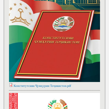
Конститутсияи Ҷумҳурии Тоҷикистон.pdf