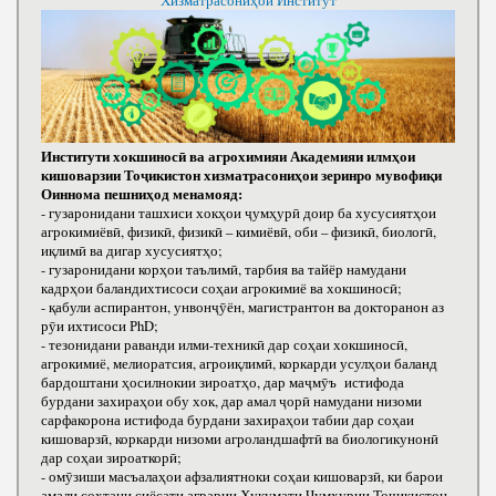
Хизматрасониҳои Институт
Институти хокшиносӣ ва агрохимияи Академияи илмҳои
кишоварзии Тоҷикистон хизматрасониҳои зеринро мувофиқи
Оиннома пешниҳод менамояд:
- гузаронидани ташхиси хокҳои ҷумҳурӣ доир ба хусусиятҳои
агрокимиёвӣ, физикӣ, физикӣ – кимиёвӣ, оби – физикӣ, биологӣ,
иқлимӣ ва дигар хусусиятҳо;
- гузаронидани корҳои таълимӣ, тарбия ва тайёр намудани
кадрҳои баландихтисоси соҳаи агрокимиё ва хокшиносӣ;
- қабули аспирантон, унвонҷӯён, магистрантон ва докторанон аз
рӯи ихтисоси РhD;
- тезонидани раванди илми-техникӣ дар соҳаи хокшиносӣ,
агрокимиё, мелиоратсия, агроиқлимӣ, коркарди усулҳои баланд
бардоштани ҳосилнокии зироатҳо, дар маҷмӯъ истифода
бурдани захираҳои обу хок, дар амал ҷорӣ намудани низоми
сарфакорона истифода бурдани захираҳои табии дар соҳаи
кишоварзӣ, коркарди низоми агроландшафтӣ ва биологикунонӣ
дар соҳаи зироаткорӣ;
- омӯзиши масъалаҳои афзалиятноки соҳаи кишоварзӣ, ки барои
амали сохтани сиёсати аграрии Ҳукумати Ҷумҳурии Тоҷикистон