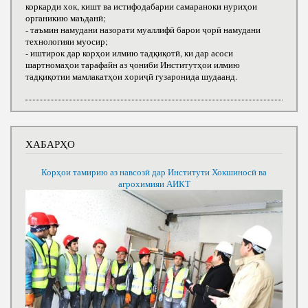
коркарди хок, кишт ва истифодабарии самараноки нуриҳои
органикию маъданӣ;
- таъмин намудани назорати муаллифӣ барои ҷорӣ намудани
технологияи муосир;
- иштирок дар корҳои илмию тадқиқотӣ, ки дар асоси
шартномаҳои тарафайн аз ҷониби Институтҳои илмию
тадқиқотии мамлакатҳои хориҷӣ гузаронида шудаанд.
ХАБАРҲО
Корҳои тамирию аз навсозӣ дар Институти Хокшиносӣ ва
агрохимияи АИКТ