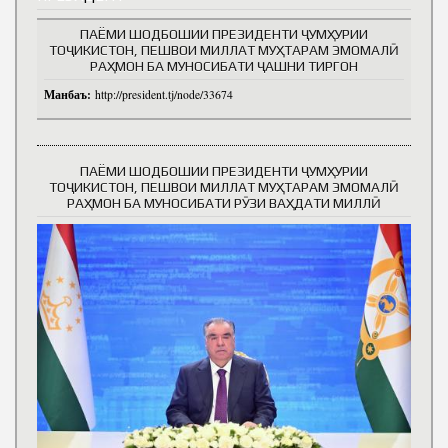
ПАЁМИ ШОДБОШИИ ПРЕЗИДЕНТИ ҶУМҲУРИИ
ТОҶИКИСТОН, ПЕШВОИ МИЛЛАТ МУҲТАРАМ ЭМОМАЛӢ
РАҲМОН БА МУНОСИБАТИ ҶАШНИ ТИРГОН
Манбаъ:
http://president.tj/node/33674
ПАЁМИ ШОДБОШИИ ПРЕЗИДЕНТИ ҶУМҲУРИИ
ТОҶИКИСТОН, ПЕШВОИ МИЛЛАТ МУҲТАРАМ ЭМОМАЛӢ
РАҲМОН БА МУНОСИБАТИ РӮЗИ ВАҲДАТИ МИЛЛӢ