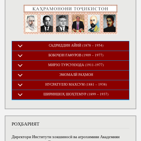
САДРИДДИН АЙНӢ (1878 – 1954)
БОБОҶОН ҒАФУРОВ (1909 – 1977)
МИРЗО ТУРСУНЗОДА (1911-1977)
ЭМОМАЛӢ РАҲМОН
НУСРАТУЛЛО МАХСУМ (1881 – 1938)
ШИРИНШОҲ ШОҲТЕМУР (1899 – 1937)
РОҲБАРИЯТ
Директори Институти хокшиносӣ ва агрохимияи Академияи