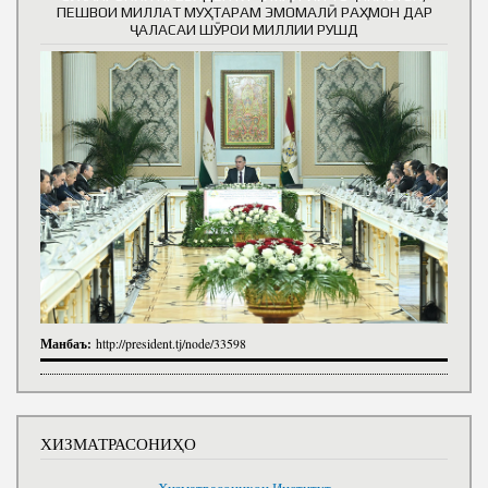
ПЕШВОИ МИЛЛАТ МУҲТАРАМ ЭМОМАЛӢ РАҲМОН ДАР
ҶАЛАСАИ ШӮРОИ МИЛЛИИ РУШД
Манбаъ:
http://president.tj/node/33598
ХИЗМАТРАСОНИҲО