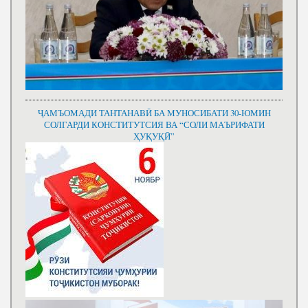
ҶАМЪОМАДИ ТАНТАНАВӢ БА МУНОСИБАТИ 30-ЮМИН
СОЛГАРДИ КОНСТИТУТСИЯ ВА “СОЛИ МАЪРИФАТИ
ҲУҚУҚӢ”