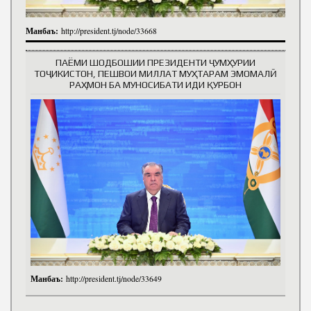
Манбаъ:
http://president.tj/node/33668
ПАЁМИ ШОДБОШИИ ПРЕЗИДЕНТИ ҶУМҲУРИИ
ТОҶИКИСТОН, ПЕШВОИ МИЛЛАТ МУҲТАРАМ ЭМОМАЛӢ
РАҲМОН БА МУНОСИБАТИ ИДИ ҚУРБОН
Манбаъ:
http://president.tj/node/33649