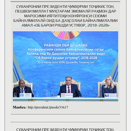
СУХАНРОНИИ ПРЕЗИДЕНТИ ҶУМҲУРИИ ТОҶИКИСТОН,
ПЕШВОИ МИЛЛАТ МУҲТАРАМ ЭМОМАЛӢ РАҲМОН ДАР
МАРОСИМИ ИФТИТОҲИ КОНФРОНСИ СЕЮМИ
БАЙНАЛМИЛАЛӢ ОИД БА ДАҲСОЛАИ БАЙНАЛМИЛАЛИИ
АМАЛ «ОБ БАРОИ РУШДИ УСТУВОР, 2018-2028»
Манбаъ:
http://president.tj/node/33617
СУХАНРОНИИ ПРЕЗИДЕНТИ ҶУМҲУРИИ ТОҶИКИСТОН,