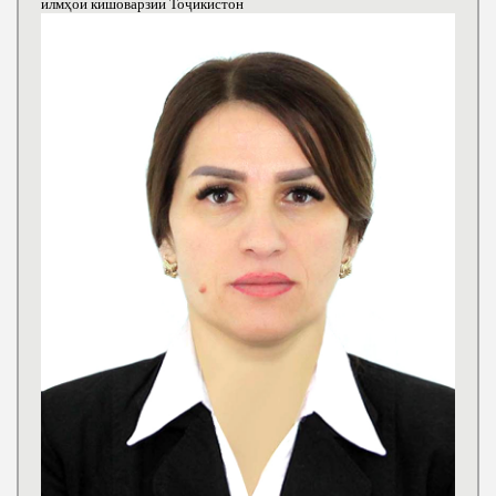
илмҳои кишоварзии Тоҷикистон