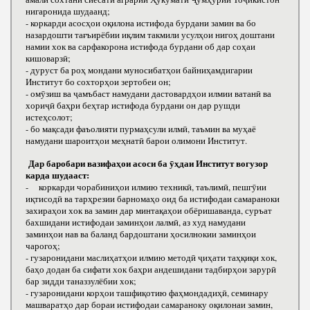
нигаронида шудаанд;
- коркарди асосҳои оқилона истифода бурдани замин ва бо
назардошти тағъирёбии иқлим такмили усулҳои нигоҳ доштани
намии хок ва сарфакорона истифода бурдани об дар соҳаи
кишоварзӣ;
- дуруст ба роҳ мондани муносибатҳои байниҳамдигарии
Институт бо сохторҳои зертобеи он;
- омӯзиш ва ҷамъбаст намудани дастовардҳои илмии ватанӣ ва
хориҷӣ баҳри беҳтар истифода бурдани он дар рушди
истеҳсолот;
- бо мақсади фаъолияти пурмаҳсули илмӣ, таъмин ва муҳаё
намудани шароитҳои меҳнатӣ барои олимони Институт.
Дар баробари вазифаҳои асоси ба ӯҳдаи Институт вогузор
карда шудааст:
- коркарди чорабиниҳои илмию техникӣ, таълимӣ, пешгӯии
иқтисодӣ ва тарҳрезии барномаҳо оид ба истифодаи самараноки
захираҳои хок ва замин дар минтақаҳои обёришаванда, суръат
бахшидани истифодаи заминҳои лалмӣ, аз худ намудани
заминҳои нав ва баланд бардоштани ҳосилнокии заминҳои
чарогоҳ;
- гузаронидани маслиҳатҳои илмию методӣ ҷиҳати таҳқиқи хок,
баҳо додан ба сифати хок баҳри андешидани тадбирҳои зарурӣ
бар зидди таназзулёбии хок;
- гузаронидани корҳои ташфиқотию фаҳмондадиҳӣ, семинару
машваратҳо дар бораи истифодаи самараноку оқилонаи замин,