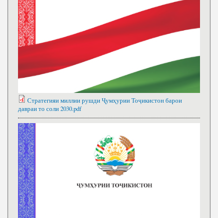
Стратегияи миллии рушди Ҷумҳурии Тоҷикистон барои
давраи то соли 2030.pdf