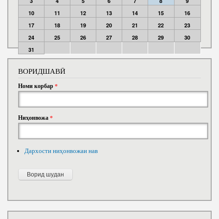
3
4
5
6
7
8
9
10
11
12
13
14
15
16
17
18
19
20
21
22
23
24
25
26
27
28
29
30
31
ВОРИДШАВӢ
Номи корбар
*
Ниҳонвожа
*
Дархости ниҳонвожаи нав