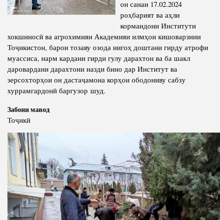
он санаи 17.02.2024
Салоҳият
Сохтори Институт
роҳбарият ва аҳли
Тарҷумаи ҳол
Роҳбарон ва кормандон
кормандони Институти
хокшиносӣ ва агрохимияи Академияи илмҳои кишоварзиии
Китобҳо
Таърихи роҳбарон
Тоҷикистон, барои тозаву озода нигоҳ доштани гирду атрофи
Мақолаҳо
муассиса, нарм кардани гирди гулу дарахтон ва ба шакл
даровардани дарахтони назди бино дар Институт ва
Хадамоти матбуот
зерсохторҳои он дастаҷамона корҳои ободониву сабзу
хуррамгардонӣ баргузор шуд.
ПРЕЗИДЕНТИ ҶУМҲУРИИ ТОҶИКИСТОН
Забони мавод
Тоҷикӣ