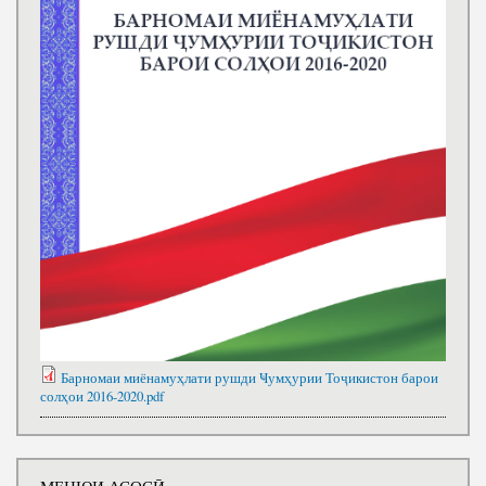
Барномаи миёнамуҳлати рушди Ҹумҳурии Тоҷикистон барои
солҳои 2016-2020.pdf
МЕНЮИ АСОСӢ