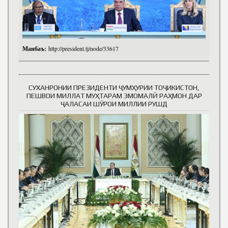
Манбаъ:
http://president.tj/node/33617
СУХАНРОНИИ ПРЕЗИДЕНТИ ҶУМҲУРИИ ТОҶИКИСТОН,
ПЕШВОИ МИЛЛАТ МУҲТАРАМ ЭМОМАЛӢ РАҲМОН ДАР
ҶАЛАСАИ ШӮРОИ МИЛЛИИ РУШД