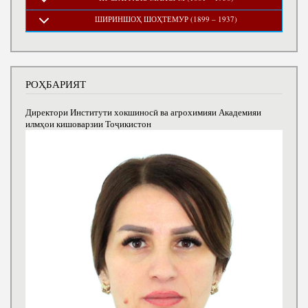
ШИРИНШОҲ ШОҲТЕМУР (1899 – 1937)
РОҲБАРИЯТ
Директори Институти хокшиносӣ ва агрохимияи Академияи
илмҳои кишоварзии Тоҷикистон