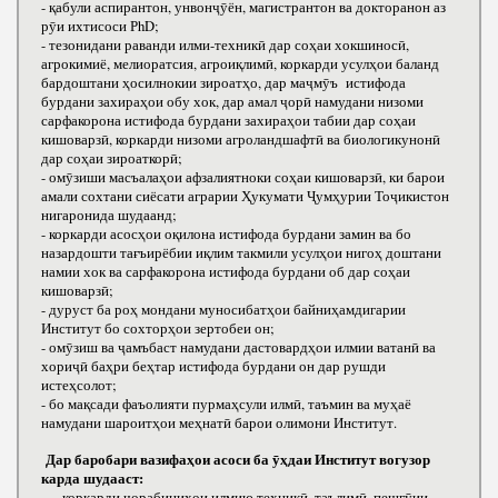
- қабули аспирантон, унвонҷӯён, магистрантон ва докторанон аз
рӯи ихтисоси РhD;
- тезонидани раванди илми-техникӣ дар соҳаи хокшиносӣ,
агрокимиё, мелиоратсия, агроиқлимӣ, коркарди усулҳои баланд
бардоштани ҳосилнокии зироатҳо, дар маҷмӯъ истифода
бурдани захираҳои обу хок, дар амал ҷорӣ намудани низоми
сарфакорона истифода бурдани захираҳои табии дар соҳаи
кишоварзӣ, коркарди низоми агроландшафтӣ ва биологикунонӣ
дар соҳаи зироаткорӣ;
- омӯзиши масъалаҳои афзалиятноки соҳаи кишоварзӣ, ки барои
амали сохтани сиёсати аграрии Ҳукумати Ҷумҳурии Тоҷикистон
нигаронида шудаанд;
- коркарди асосҳои оқилона истифода бурдани замин ва бо
назардошти тағъирёбии иқлим такмили усулҳои нигоҳ доштани
намии хок ва сарфакорона истифода бурдани об дар соҳаи
кишоварзӣ;
- дуруст ба роҳ мондани муносибатҳои байниҳамдигарии
Институт бо сохторҳои зертобеи он;
- омӯзиш ва ҷамъбаст намудани дастовардҳои илмии ватанӣ ва
хориҷӣ баҳри беҳтар истифода бурдани он дар рушди
истеҳсолот;
- бо мақсади фаъолияти пурмаҳсули илмӣ, таъмин ва муҳаё
намудани шароитҳои меҳнатӣ барои олимони Институт.
Дар баробари вазифаҳои асоси ба ӯҳдаи Институт вогузор
карда шудааст:
- коркарди чорабиниҳои илмию техникӣ, таълимӣ, пешгӯии