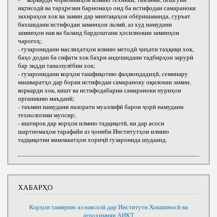
иқтисодӣ ва тарҳрезии барномаҳо оид ба истифодаи самараноки
захираҳои хок ва замин дар минтақаҳои обёришаванда, суръат
бахшидани истифодаи заминҳои лалмӣ, аз худ намудани
заминҳои нав ва баланд бардоштани ҳосилнокии заминҳои
чарогоҳ;
- гузаронидани маслиҳатҳои илмию методӣ ҷиҳати таҳқиқи хок,
баҳо додан ба сифати хок баҳри андешидани тадбирҳои зарурӣ
бар зидди таназзулёбии хок;
- гузаронидани корҳои ташфиқотию фаҳмондадиҳӣ, семинару
машваратҳо дар бораи истифодаи самараноку оқилонаи замин,
коркарди хок, кишт ва истифодабарии самараноки нуриҳои
органикию маъданӣ;
- таъмин намудани назорати муаллифӣ барои ҷорӣ намудани
технологияи муосир;
- иштирок дар корҳои илмию тадқиқотӣ, ки дар асоси
шартномаҳои тарафайн аз ҷониби Институтҳои илмию
тадқиқотии мамлакатҳои хориҷӣ гузаронида шудаанд.
ХАБАРҲО
Корҳои тамирию аз навсозӣ дар Институти Хокшиносӣ ва
агрохимияи АИКТ