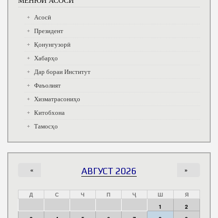
Асосӣ
Президент
Қонунгузорӣ
Хабарҳо
Дар бораи Институт
Фаъолият
Хизматрасониҳо
Китобхона
Тамосҳо
«
АВГУСТ 2026
»
Д
С
Ч
П
Ҷ
Ш
Я
1
2