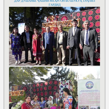
ДАР ДУШАНБЕ ҶАШНИ МЕҲРГОН БО ШУКӮҲ ТАҶЛИЛ
ГАРДИД