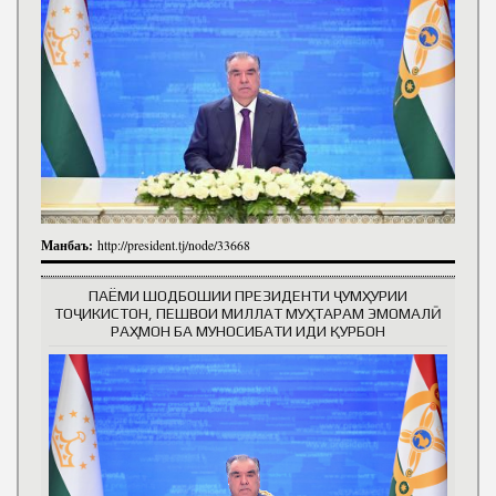
Манбаъ:
http://president.tj/node/33668
ПАЁМИ ШОДБОШИИ ПРЕЗИДЕНТИ ҶУМҲУРИИ
ТОҶИКИСТОН, ПЕШВОИ МИЛЛАТ МУҲТАРАМ ЭМОМАЛӢ
РАҲМОН БА МУНОСИБАТИ ИДИ ҚУРБОН