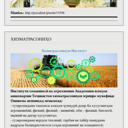
Манбаъ:
http://president.tj/node/33598
ХИЗМАТРАСОНИҲО
Хизматрасониҳои Институт
Институти хокшиносӣ ва агрохимияи Академияи илмҳои
кишоварзии Тоҷикистон хизматрасониҳои зеринро мувофиқи
Оиннома пешниҳод менамояд:
- гузаронидани ташхиси хокҳои ҷумҳурӣ доир ба хусусиятҳои
агрокимиёвӣ, физикӣ, физикӣ – кимиёвӣ, оби – физикӣ, биологӣ,
иқлимӣ ва дигар хусусиятҳо;
- гузаронидани корҳои таълимӣ, тарбия ва тайёр намудани
кадрҳои баландихтисоси соҳаи агрокимиё ва хокшиносӣ;