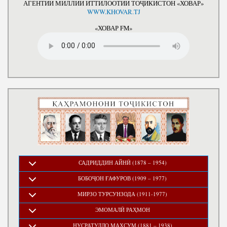
АГЕНТИИ МИЛЛИИ ИТТИЛООТИИ ТОҶИКИСТОН «ХОВАР»
WWW.KHOVAR.TJ
«ХОВАР FM»
САДРИДДИН АЙНӢ (1878 – 1954)
БОБОҶОН ҒАФУРОВ (1909 – 1977)
МИРЗО ТУРСУНЗОДА (1911-1977)
ЭМОМАЛӢ РАҲМОН
НУСРАТУЛЛО МАХСУМ (1881 – 1938)