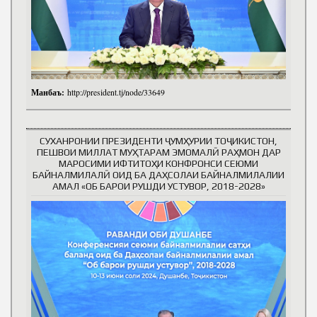
Манбаъ:
http://president.tj/node/33649
СУХАНРОНИИ ПРЕЗИДЕНТИ ҶУМҲУРИИ ТОҶИКИСТОН,
ПЕШВОИ МИЛЛАТ МУҲТАРАМ ЭМОМАЛӢ РАҲМОН ДАР
МАРОСИМИ ИФТИТОҲИ КОНФРОНСИ СЕЮМИ
БАЙНАЛМИЛАЛӢ ОИД БА ДАҲСОЛАИ БАЙНАЛМИЛАЛИИ
АМАЛ «ОБ БАРОИ РУШДИ УСТУВОР, 2018-2028»