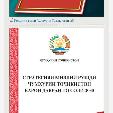
Конститутсияи Ҷумҳурии Тоҷикистон.pdf