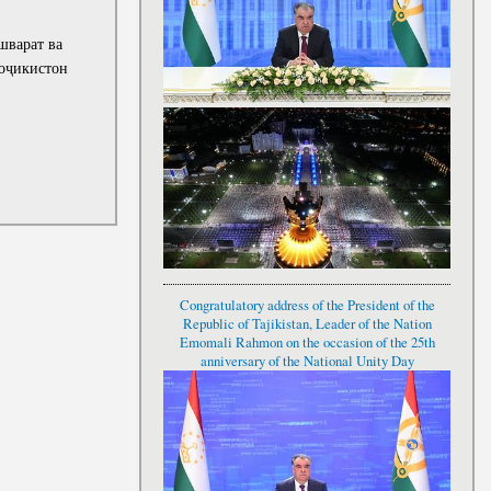
шварат ва
оҷикистон
Congratulatory address of the President of the
Republic of Tajikistan, Leader of the Nation
Emomali Rahmon on the occasion of the 25th
anniversary of the National Unity Day