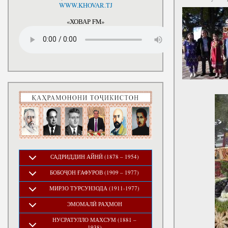
National Development Strategy
WWW.KHOVAR.TJ
Stru
of the Republic of Tajikistan
for the Period up to 2030, The
«ХОВАР FM»
Medium-term Development
Program of the Republic of
Tajikistan for 2016-2020
САДРИДДИН АЙНӢ (1878 – 1954)
БОБОҶОН ҒАФУРОВ (1909 – 1977)
МИРЗО ТУРСУНЗОДА (1911-1977)
ЭМОМАЛӢ РАҲМОН
НУСРАТУЛЛО МАХСУМ (1881 –
1938)