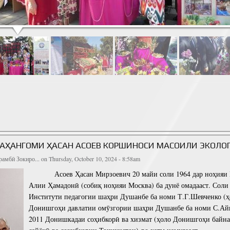
Е ҶАШНИ МЕҲРГОН БО ШУКӮҲ ТАҶЛИЛ ГАРДИД
АҲАНГОМИ ҲАСАН АСОЕВ КОРШИНОСИ МАСОИЛИ ЭКОЛОГ
амбӣ Зокиро...
on Thursday, October 10, 2024 - 8:58am
Асоев Ҳасан Мирзоевич 20 майи соли 1964 дар ноҳияи 
Алии Ҳамадонӣ (собиқ ноҳияи Москва) ба дунё омадааст. Соли
Институти педагогии шаҳри Душанбе ба номи Т.Г.Шевченко (ҳ
Донишгоҳи давлатии омӯзгории шаҳри Душанбе ба номи С.Айн
2011 Донишкадаи соҳибкорӣ ва хизмат (ҳоло Донишгоҳи байн