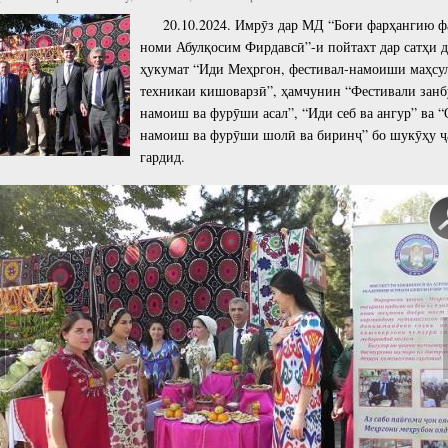
cture
Director of Institute
20.10.2024. Имрӯз дар МД “Боғи фарҳангию фа
номи Абулқосим Фирдавсӣ”-и пойтахт дар сатҳи д
Struture of the Institute
ҳукумат “Иди Меҳргон, фестивал-намоиши маҳсул
Directors and Staff
техникаи кишоварзӣ”, ҳамчунин “Фестивали занб
намоиш ва фурӯши асал”, “Иди себ ва ангур” ва 
намоиш ва фурӯши шолӣ ва биринҷ” бо шукӯҳу ҷ
гардид.