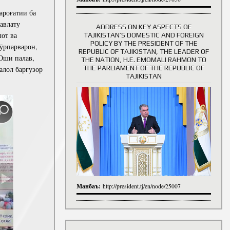
роғатии ба
авлату
ADDRESS ON KEY ASPECTS OF
от ва
TAJIKISTAN’S DOMESTIC AND FOREIGN
History of Directors
POLICY BY THE PRESIDENT OF THE
ӯрпарварон,
REPUBLIC OF TAJIKISTAN, THE LEADER OF
“Оши палав,
THE NATION, H.E. EMOMALI RAHMON TO
THE PARLIAMENT OF THE REPUBLIC OF
алол баргузор
TAJIKISTAN
Манбаъ:
http://president.tj/en/node/25007