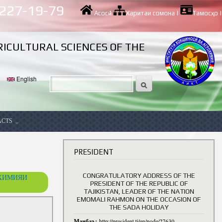
 227-19-79
Асосӣ
|
Харитаи сомона
|
Тамосҳо
|
RICULTURAL SCIENCES OF THE
English
ACTS
ancy
PRESIDENT
CONGRATULATORY ADDRESS OF THE
ОХИМИЯИ
PRESIDENT OF THE REPUBLIC OF
TAJIKISTAN, LEADER OF THE NATION
EMOMALI RAHMON ON THE OCCASION OF
THE SADA HOLIDAY
Манбаъ:
http://president.tj/en/node/27630