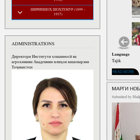
ШИРИНШОҲ ШОҲТЕМУР (1899 –
1937)
ADMINISTRATIONS
Language
Директори Институти хокшиносӣ ва
Tajik
агрохимияи Академияи илмҳои кишоварзии
Тоҷикистон
ABOUT ДАР ДУШАНБ
READ MORE
МАРГИ НОБ
Submitted by
Майр