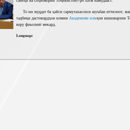
сайёҳӣ ва соҳибкории Тоҷикистон)-ро хатм намудааст.
То ин муддат ба ҳайси сармутахассиси шуъбаи иттилоот, ма
тадбиқи дастовардҳои илмии
Академияи илм
ҳои кишоварзии Т
кору фаъолият мекард.
Language
АҲАНГОМИ ҲАСАН АСОЕВ КОРШИНОСИ МАСОИЛИ ЭКОЛОГИИ ТОҶИК!