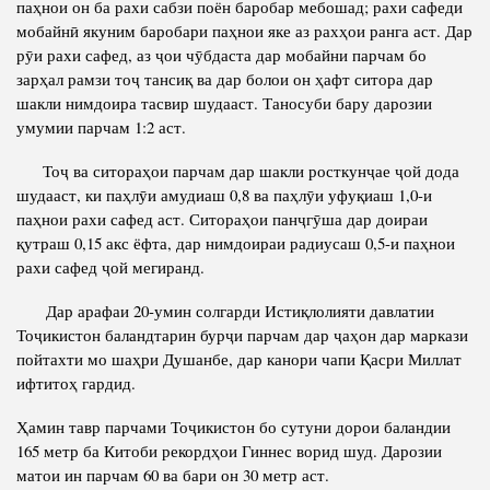
паҳнои он ба рахи сабзи поён баробар мебошад; рахи сафеди
мобайнӣ якуним баробари паҳнои яке аз рахҳои ранга аст. Дар
рӯи рахи сафед, аз ҷои чӯбдаста дар мобайни парчам бо
зарҳал рамзи тоҷ тансиқ ва дар болои он ҳафт ситора дар
шакли нимдоира тасвир шудааст. Таносуби бару дарозии
умумии парчам 1:2 аст.
Тоҷ ва ситораҳои парчам дар шакли росткунҷае ҷой дода
шудааст, ки паҳлӯи амудиаш 0,8 ва паҳлӯи уфуқиаш 1,0-и
паҳнои рахи сафед аст. Ситораҳои панҷгӯша дар доираи
қутраш 0,15 акс ёфта, дар нимдоираи радиусаш 0,5-и паҳнои
рахи сафед ҷой мегиранд.
Дар арафаи 20-умин солгарди Истиқлолияти давлатии
Тоҷикистон баландтарин бурҷи парчам дар ҷаҳон дар маркази
пойтахти мо шаҳри Душанбе, дар канори чапи Қасри Миллат
ифтитоҳ гардид.
Ҳамин тавр парчами Тоҷикистон бо сутуни дорои баландии
165 метр ба Китоби рекордҳои Гиннес ворид шуд. Дарозии
матои ин парчам 60 ва бари он 30 метр аст.