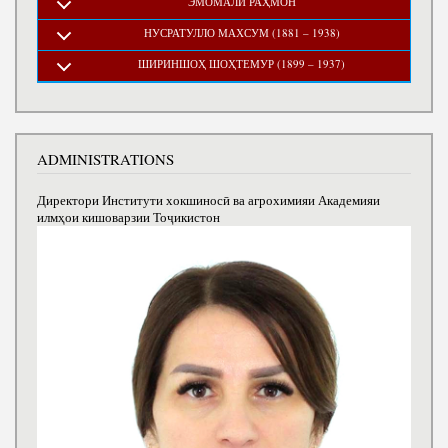
ЭМОМАЛӢ РАҲМОН
НУСРАТУЛЛО МАХСУМ (1881 – 1938)
ШИРИНШОҲ ШОҲТЕМУР (1899 – 1937)
ADMINISTRATIONS
Директори Институти хокшиносӣ ва агрохимияи Академияи
илмҳои кишоварзии Тоҷикистон