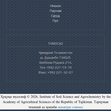
Нишон
Парчам
Суруд
Пул
ТАМОСҲО
Ҷумҳурии Тоҷикистон
ш. Душанбе 734025
Хиёбони Рӯдакӣ 21А.
Тел: +992 227-19-79
Факс: +992 221-32-07
Ҳуқуқи муаллиф © 2026, Institute of Soil Science and Agrochemistry by the
Academy of Agricultural Sciences of the Republic of Tajikistan. Тарҷумаи
техникӣ аз ҷониби
маъмури сомона