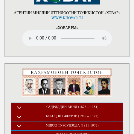
АГЕНТИИ МИЛЛИИ ИТТИЛООТИИ ТОҶИКИСТОН «ХОВАР»
WWW.KHOVAR.TJ
«ХОВАР FM»
САДРИДДИН АЙНӢ (1878 – 1954)
БОБОҶОН ҒАФУРОВ (1909 – 1977)
МИРЗО ТУРСУНЗОДА (1911-1977)