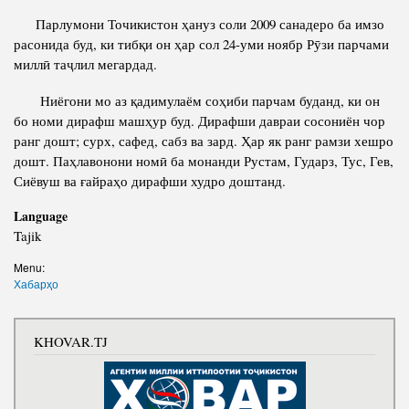
Парлумони Точикистон ҳануз соли 2009 санадеро ба имзо
расонида буд, ки тибқи он ҳар сол 24-уми ноябр Рӯзи парчами
миллӣ таҷлил мегардад.
Ниёгони мо аз қадимулаём соҳиби парчам буданд, ки он
бо номи дирафш машҳур буд. Дирафши давраи сосониён чор
ранг дошт; сурх, сафед, сабз ва зард. Ҳар як ранг рамзи хешро
дошт. Паҳлавонони номӣ ба монанди Рустам, Гударз, Тус, Гев,
Сиёвуш ва ғайраҳо дирафши худро доштанд.
Language
Tajik
Menu:
Хабарҳо
KHOVAR.TJ