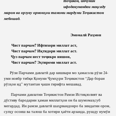
то
ҷ
икон
,
инчунин
ифодакунандаи
ма
қ
саду
Competency
Struture of the Institute
маром
ва
орзуву
ормон
ҳ
ои
тамоми
мардуми
То
ҷ
икистон
Biography
Directors and Staff
мебошад
.
Books
History of Directors
Articles
Эмомал
ӣ
Ра
ҳ
м
он
Press Center
Чист парчам? Ифтихори миллат аст,
Чист парчам? И
қ
тидори
миллат
аст
.
Ҷ
уз
парчам
нест
то
ҷ
икро
нишон
,
PRESIDENT OF THE REPUBLIC OF TAJIKISTAN
Чист парчам? Э
ҳ
тироми
миллат
аст
.
Рӯзи Парчами давлатӣ дар кишвари мо ҳамасола рӯзи 24-
уми ноябр тибқи Қонуни Ҷумҳури Тоҷикистон “Дар бораи
рӯзҳои ид” мутантан ҷашн гирифта мешавад.
Парчами давлатии Тоҷикистон Рамзи Истиқлолият ва
дӯстиву бародарии ҳамаи миллатҳои он ба шумомаҳсуб
мегардад. Ин рамзи давлатӣ шаҳрвандонро ба зиндагии ором,
сулҳу осоиш ва талош ба хотири ҳаёти арзанда, рушду нумӯи