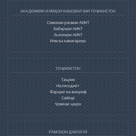
АКАДЕМИЯИ ИЛМҲОИ КИШОВАРЗИИ ТОҶИКИСТОН
Сомонаи расмии АИКТ
Хабарҳои АИКТ
Эълонҳои АИКТ
Илм ва навигариҳо
ТОҶИКИСТОН
Таърих
Иқтисодиёт
Фарҳанг ва маориф
Сайёҳӣ
Ҷомеаи ҷаҳон
РАМЗҲОИ ДАВЛАТӢ