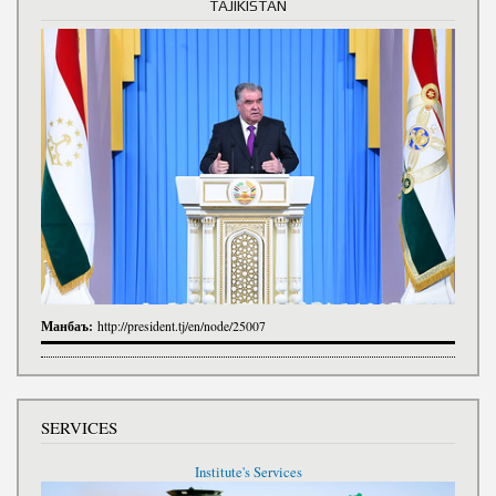
TAJIKISTAN
Манбаъ:
http://president.tj/en/node/25007
SERVICES
Institute's Services