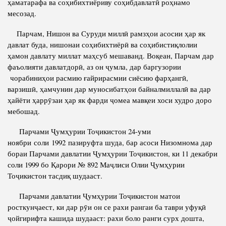
ҳаматарафа ва соҳибихтиёриву соҳибдавлатӣ роҳнамо
месозад.
Парчам, Нишон ва Суруди миллӣ рамзҳои асосии ҳар як
давлат буда, нишонаи соҳибихтиёрӣ ва соҳибистиқлолии
ҳамон давлату миллат маҳсуб мешаванд. Воқеан, Парчам дар
фаъолияти давлатдорӣ, аз он ҷумла, дар баргузории
чорабиниҳои расмию ғайрирасмии сиёсию фарҳангӣ,
варзишӣ, ҳамчунин дар муносибатҳои байналмиллалӣ ва дар
ҳайёти ҳаррӯзаи ҳар як фарди ҷомеа мавқеи хоси худро доро
мебошад.
Парчами Ҷумҳурии Тоҷикистон 24-уми
ноябри соли 1992 пазируфта шуда, бар асоси Низомнома дар
бораи Парчами давлатии Ҷумҳурии Тоҷикистон, ки 11 декабри
соли 1999 бо Қарори № 892 Маҷлиси Олии Ҷумҳурии
Тоҷикистон тасдиқ шудааст.
Парчами давлатии Ҷумҳурии Тоҷикистон матои
росткунҷаест, ки дар рӯи он се рахи рангаи ба таври уфуқӣ
ҷойгирифта кашида шудааст: рахи боло ранги сурх дошта,