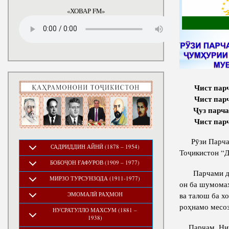
«ХОВАР FM»
Чист парчам
Чист парч
Ҷ
уз
парч
Чист парч
Рӯзи Парчами
САДРИДДИН АЙНӢ (1878 – 1954)
Тоҷикистон “
БОБОҶОН ҒАФУРОВ (1909 – 1977)
Парчами давл
МИРЗО ТУРСУНЗОДА (1911-1977)
он ба шумомаҳ
ЭМОМАЛӢ РАҲМОН
ва талош ба х
роҳнамо месоз
НУСРАТУЛЛО МАХСУМ (1881 –
1938)
Парчам, Нишо