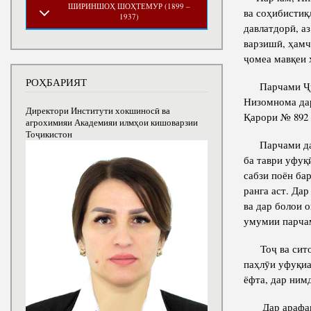
ШИРИНШОҲ ШОҲТЕМУР (1899 –
ва соҳибистиқ
1937)
давлатдорӣ, а
варзишӣ, ҳамч
ҷомеа мавқеи 
РОҲБАРИЯТ
Парчами Ҷумҳ
Низомнома дар
Директори Институти хокшиносӣ ва
Қарори № 892
агрохимияи Академияи илмҳои кишоварзии
Тоҷикистон
Парчами давла
ба таври уфуқ
сабзи поён ба
ранга аст. Да
ва дар болои 
умумии парчам
Тоҷ ва ситора
паҳлӯи уфуқиа
ёфта, дар ним
Дар арафаи 2