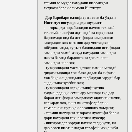
таъмин ва муҳаё намудани шароитҳои
меҳнатӣ барои олимони Институт.
Дар баробари вазифаҳои асоси ба ӯҳдаи
Институт вогузор карда шудааст:
- коркарди чорабиниҳои илмию техникӣ,
таълимӣ, пешгӯии иқтисодӣ ва тарҳрезии
барномаҳо оид ба истифодаи самараноки
захираҳои хок ва замин дар минтақаҳои
обёришаванда, суръат бахшидани истифодаи
заминҳои лалмӣ, аз худ намудани заминҳои
нав ва баланд бардоштани ҳосилнокии
заминҳои чарогоҳ;
- гузаронидани маслиҳатҳои илмию методӣ
ҷиҳати таҳқиқи хок, баҳо додан ба сифати
хок баҳри андешидани тадбирҳои зарурӣ бар
зидди таназзулёбии хок;
- гузаронидани корҳои ташфиқотию
фаҳмондадиҳӣ, семинару машваратҳо дар
бораи истифодаи самараноку оқилонаи замин,
коркарди хок, кишт ва истифодабарии
самараноки нуриҳои органикию маъданӣ;
- таъмин намудани назорати муаллифӣ барои
ҷорӣ намудани технологияи муосир;
- иштирок дар корҳои илмию тадқиқотӣ, ки
дар асоси шартномаҳои тарафайн аз ҷониби