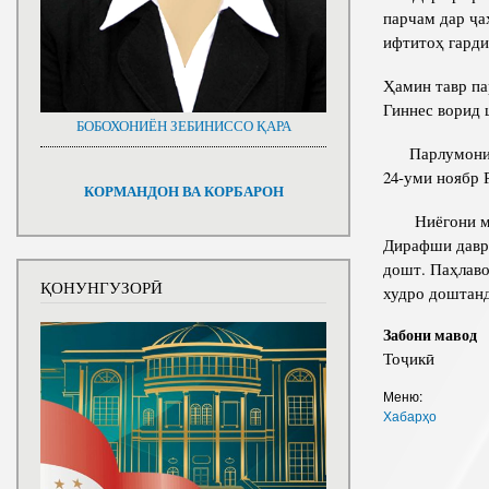
парчам дар ҷа
ифтитоҳ гарди
Ҳамин тавр па
Гиннес ворид 
БОБОХОНИЁН ЗЕБИНИССО ҚАРА
Парлумони Точ
24-уми ноябр 
КОРМАНДОН ВА КОРБАРОН
Ниёгони мо а
Дирафши давра
дошт. Паҳлаво
ҚОНУНГУЗОРӢ
худро доштанд
Забони мавод
Тоҷикӣ
Меню:
Хабарҳо