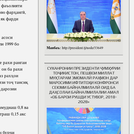
р фаъолияти
ию фарҳангӣ,
 як фарди
 асоси
и 1999 бо
Манбаъ:
http://president.tj/node/33649
 рахи рангаи
СУХАНРОНИИ ПРЕЗИДЕНТИ ҶУМҲУРИИ
 он ба рахи
ТОҶИКИСТОН, ПЕШВОИ МИЛЛАТ
аз рахҳои
МУҲТАРАМ ЭМОМАЛӢ РАҲМОН ДАР
мзи тоҷ тансиқ
МАРОСИМИ ИФТИТОҲИ КОНФРОНСИ
СЕЮМИ БАЙНАЛМИЛАЛӢ ОИД БА
 дарозии
ДАҲСОЛАИ БАЙНАЛМИЛАЛИИ АМАЛ
«ОБ БАРОИ РУШДИ УСТУВОР, 2018-
2028»
мудиаш 0,8 ва
траш 0,15 акс
н бурҷи