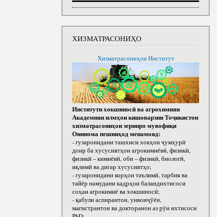
ХИЗМАТРАСОНИҲО
Хизматрасониҳои Институт
Институти хокшиносӣ ва агрохимияи
Академияи илмҳои кишоварзии Тоҷикистон
хизматрасониҳои зеринро мувофиқи
Оиннома пешниҳод менамояд:
- гузаронидани ташхиси хокҳои ҷумҳурӣ
доир ба хусусиятҳои агрокимиёвӣ, физикӣ,
физикӣ – кимиёвӣ, оби – физикӣ, биологӣ,
иқлимӣ ва дигар хусусиятҳо;
- гузаронидани корҳои таълимӣ, тарбия ва
тайёр намудани кадрҳои баландихтисоси
соҳаи агрокимиё ва хокшиносӣ;
- қабули аспирантон, унвонҷӯён,
магистрантон ва докторанон аз рӯи ихтисоси
РhD;