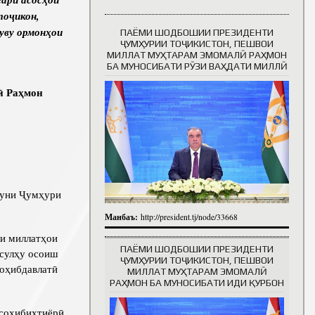
то
ҷ
икон
,
уву
ормон
ҳ
ои
ПАЁМИ ШОДБОШИИ ПРЕЗИДЕНТИ
Таърихи роҳбарон
ҶУМҲУРИИ ТОҶИКИСТОН, ПЕШВОИ
МИЛЛАТ МУҲТАРАМ ЭМОМАЛӢ РАҲМОН
БА МУНОСИБАТИ РӮЗИ ВАҲДАТИ МИЛЛӢ
ӣ
Ра
ҳ
м
он
нуни Ҷумҳури
Манбаъ:
http://president.tj/node/33668
и миллатҳои
ПАЁМИ ШОДБОШИИ ПРЕЗИДЕНТИ
 сулҳу осоиш
ҶУМҲУРИИ ТОҶИКИСТОН, ПЕШВОИ
соҳибдавлатӣ
МИЛЛАТ МУҲТАРАМ ЭМОМАЛӢ
РАҲМОН БА МУНОСИБАТИ ИДИ ҚУРБОН
 соҳибихтиёрӣ