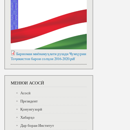
Барномаи миёнамуҳлати рушди Ҹумҳурии
Тоҷикистон барои солҳои 2016-2020.pdf
МЕНЮИ АСОСӢ
Асосӣ
Президент
Қонунгузорӣ
Хабарҳо
Дар бораи Институт