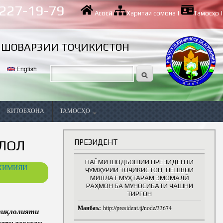
 227-19-79
Асосӣ
|
Харитаи сомона
|
Тамосҳо
|
ИШОВАРЗИИ ТОҶИКИСТОН
English
КИТОБХОНА
ТАМОСҲО
Вазифаҳои холӣ
ЛОЛ
ПРЕЗИДЕНТ
ПАЁМИ ШОДБОШИИ ПРЕЗИДЕНТИ
ОХИМИЯИ
ҶУМҲУРИИ ТОҶИКИСТОН, ПЕШВОИ
МИЛЛАТ МУҲТАРАМ ЭМОМАЛӢ
РАҲМОН БА МУНОСИБАТИ ҶАШНИ
ТИРГОН
Манбаъ:
http://president.tj/node/33674
ти
қ
лолияти
ва
гари
асос
ҳ
ои