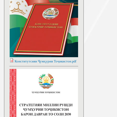
Конститутсияи Ҷумҳурии Тоҷикистон.pdf