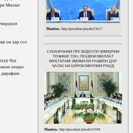
сри Миллат
екордҳои
Манбаъ:
http://president.tj/node/33617
қи он ҳар сол
СУХАНРОНИИ ПРЕЗИДЕНТИ ҶУМҲУРИИ
ТОҶИКИСТОН, ПЕШВОИ МИЛЛАТ
ҳур буд.
МУҲТАРАМ ЭМОМАЛӢ РАҲМОН ДАР
ҶАЛАСАИ ШӮРОИ МИЛЛИИ РУШД
 рамзи хешро
ҳо дирафши
Манбаъ:
http://president.tj/node/33598