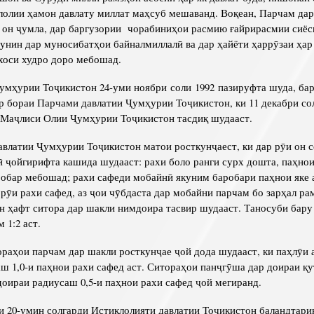
лолии ҳамон давлату миллат маҳсуб мешаванд. Воқеан, Парчам да
з он ҷумла, дар баргузории чорабиниҳои расмию ғайрирасмии сиёс
унин дар муносибатҳои байналмиллалӣ ва дар ҳайёти ҳаррӯзаи ҳар
хоси худро доро мебошад.
урии Тоҷикистон 24-уми ноябри соли 1992 пазируфта шуда, бар
 бораи Парчами давлатии Ҷумҳурии Тоҷикистон, ки 11 декабри сол
 Маҷлиси Олии Ҷумҳурии Тоҷикистон тасдиқ шудааст.
тии Ҷумҳурии Тоҷикистон матои росткунҷаест, ки дар рӯи он се
ӣ ҷойгирифта кашида шудааст: рахи боло ранги сурх дошта, паҳнои
робар мебошад; рахи сафеди мобайнӣ якуним баробари паҳнои яке 
р рӯи рахи сафед, аз ҷои чӯбдаста дар мобайни парчам бо зарҳал ра
он ҳафт ситора дар шакли нимдоира тасвир шудааст. Таносуби бару
 1:2 аст.
ҳои парчам дар шакли росткунҷае ҷой дода шудааст, ки паҳлӯи а
ш 1,0-и паҳнои рахи сафед аст. Ситораҳои панҷгӯша дар доираи қу
доираи радиусаш 0,5-и паҳнои рахи сафед ҷой мегиранд.
0-умин солгарди Истиқлолияти давлатии Тоҷикистон баландтари