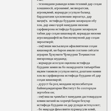
- тезонидани раванди илми-техникӣ дар соҳаи
хокшиносӣ, агрокимиё, мелиоратсия,
агроиқлимӣ, коркарди усулҳои баланд
бардоштани ҳосилнокии зироатҳо, дар
маҷмӯъ истифода бурдани захираҳои обу
хок, дар амал ҷорӣ намудани низоми
сарфакорона истифода бурдани захираҳои
табии дар соҳаи кишоварзӣ, коркарди низоми
агроландшафтӣ ва биологикунонӣ дар соҳаи
зироаткорӣ;
- омӯзиши масъалаҳои афзалиятноки соҳаи
кишоварзӣ, ки барои амали сохтани сиёсати
аграрии Ҳукумати Ҷумҳурии Тоҷикистон
нигаронида шудаанд;
- коркарди асосҳои оқилона истифода
бурдани замин ва бо назардошти тағъирёбии
иқлим такмили усулҳои нигоҳ доштани намии
хок ва сарфакорона истифода бурдани об дар
соҳаи кишоварзӣ;
- дуруст ба роҳ мондани муносибатҳои
байниҳамдигарии Институт бо сохторҳои
зертобеи он;
- омӯзиш ва ҷамъбаст намудани дастовардҳои
илмии ватанӣ ва хориҷӣ баҳри беҳтар
истифода бурдани он дар рушди истеҳсолот;
- бо мақсади фаъолияти пурмаҳсули илмӣ,