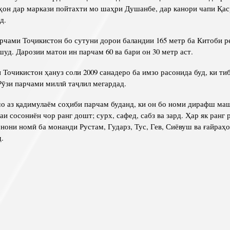
ҳон дар маркази пойтахти мо шаҳри Душанбе, дар канори чапи Қа
д.
рчами Тоҷикистон бо сутуни дорои баландии 165 метр ба Китоби р
шуд. Дарозии матои ин парчам 60 ва бари он 30 метр аст.
икистон ҳануз соли 2009 санадеро ба имзо расонида буд, ки тиб
Рӯзи парчами миллӣ таҷлил мегардад.
з қадимулаём соҳиби парчам буданд, ки он бо номи дирафш маш
и сосониён чор ранг дошт; сурх, сафед, сабз ва зард. Ҳар як ранг
нони номӣ ба монанди Рустам, Гударз, Тус, Гев, Сиёвуш ва ғайра
.