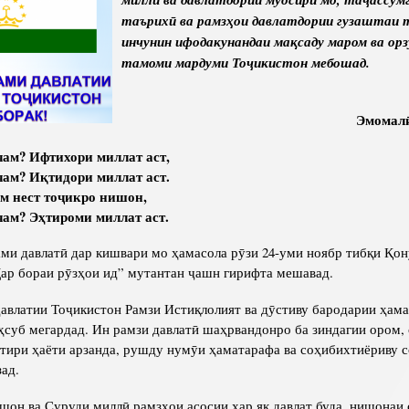
таърих
ӣ
ва
рамз
ҳ
ои
давлатдории
гузаштаи
Сохтори Институт
инчунин
ифодакунандаи
ма
қ
саду
маром
ва
орз
Роҳбарон ва кормандон
тамоми
мардуми
То
ҷ
икистон
мебошад
.
Эмомал
? Ифтихори миллат аст,
ам? И
қ
тидори
миллат
аст
.
ам
нест
то
ҷ
икро
нишон
,
ам? Э
ҳ
тироми
миллат
аст
.
 давлатӣ дар кишвари мо ҳамасола рӯзи 24-уми ноябр тибқи Қо
Дар бораи рӯзҳои ид” мутантан ҷашн гирифта мешавад.
атии Тоҷикистон Рамзи Истиқлолият ва дӯстиву бародарии ҳама
суб мегардад. Ин рамзи давлатӣ шаҳрвандонро ба зиндагии ором,
отири ҳаёти арзанда, рушду нумӯи ҳаматарафа ва соҳибихтиёриву 
ад.
н ва Суруди миллӣ рамзҳои асосии ҳар як давлат буда, нишонаи