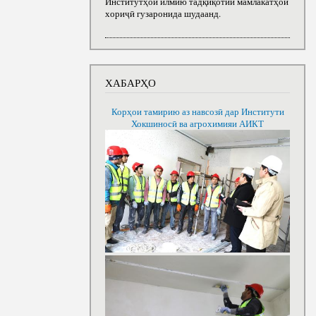
Институтҳои илмию тадқиқотии мамлакатҳои
хориҷӣ гузаронида шудаанд.
ХАБАРҲО
Корҳои тамирию аз навсозӣ дар Институти
Хокшиносӣ ва агрохимияи АИКТ