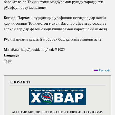
баракат ва ба Тоҷикистони маҳбубамон рушду тараққиёти
рӯзафзун орзу менамоям.
Бигзор, Парчами пурҷилову нурафшони истиқлол дар қалби
ҳар як сокини Тоҷикистон меҳри Ватанро афзунтар созад ва
асрҳои аср дар фазои озоди кишварамон парафшонӣ намояд.
Рӯзи Парчами давлатӣ муборак бошад, ҳамватанони азиз!
Манбаъ:
http://president.tj/node/31985
Language
Tajik
Русский
KHOVAR.TJ
АГЕНТИИ МИЛЛИИ ИТТИЛООТИИ ТОҶИКИСТОН «ХОВАР»