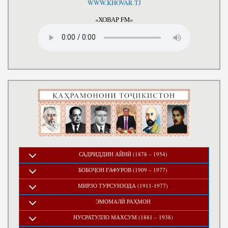
WWW.KHOVAR.TJ
«ХОВАР FM»
САДРИДДИН АЙНӢ (1878 – 1954)
БОБОҶОН ҒАФУРОВ (1909 – 1977)
МИРЗО ТУРСУНЗОДА (1911-1977)
ЭМОМАЛӢ РАҲМОН
НУСРАТУЛЛО МАХСУМ (1881 – 1938)