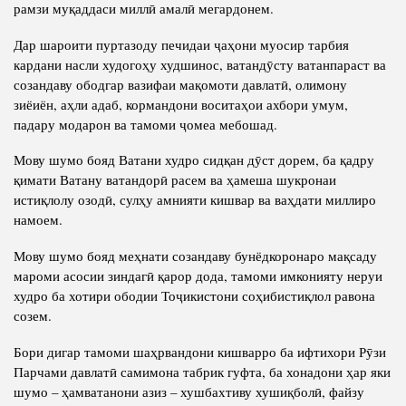
рамзи муқаддаси миллӣ амалӣ мегардонем.
Дар шароити пуртазоду печидаи ҷаҳони муосир тарбия
кардани насли худогоҳу худшинос, ватандӯсту ватанпараст ва
созандаву ободгар вазифаи мақомоти давлатӣ, олимону
зиёиён, аҳли адаб, кормандони воситаҳои ахбори умум,
падару модарон ва тамоми ҷомеа мебошад.
Мову шумо бояд Ватани худро сидқан дӯст дорем, ба қадру
қимати Ватану ватандорӣ расем ва ҳамеша шукронаи
истиқлолу озодӣ, сулҳу амнияти кишвар ва ваҳдати миллиро
намоем.
Мову шумо бояд меҳнати созандаву бунёдкоронаро мақсаду
мароми асосии зиндагӣ қарор дода, тамоми имконияту неруи
худро ба хотири ободии Тоҷикистони соҳибистиқлол равона
созем.
Бори дигар тамоми шаҳрвандони кишварро ба ифтихори Рӯзи
Парчами давлатӣ самимона табрик гуфта, ба хонадони ҳар яки
шумо – ҳамватанони азиз – хушбахтиву хушиқболӣ, файзу