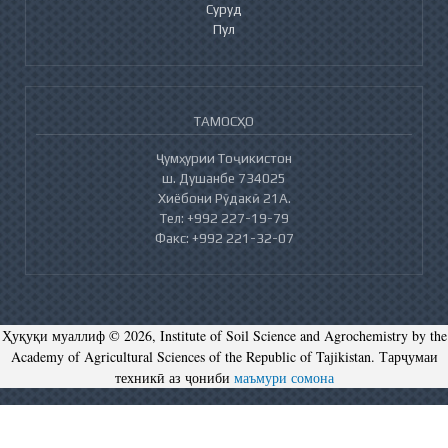
Суруд
Пул
ТАМОСҲО
Ҷумҳурии Тоҷикистон
ш. Душанбе 734025
Хиёбони Рӯдакӣ 21А.
Тел: +992 227-19-79
Факс: +992 221-32-07
Ҳуқуқи муаллиф © 2026, Institute of Soil Science and Agrochemistry by the
Academy of Agricultural Sciences of the Republic of Tajikistan. Тарҷумаи
техникӣ аз ҷониби
маъмури сомона