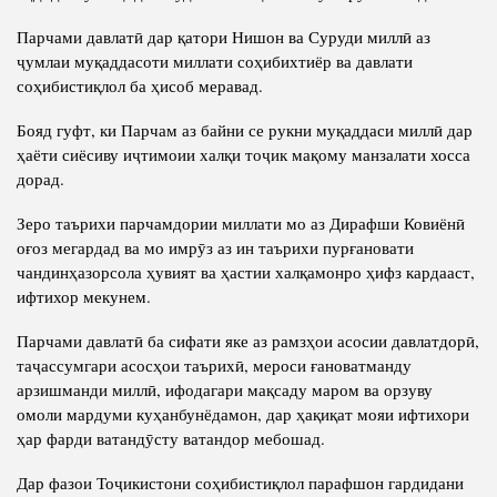
Парчами давлатӣ дар қатори Нишон ва Суруди миллӣ аз
ҷумлаи муқаддасоти миллати соҳибихтиёр ва давлати
соҳибистиқлол ба ҳисоб меравад.
Бояд гуфт, ки Парчам аз байни се рукни муқаддаси миллӣ дар
ҳаёти сиёсиву иҷтимоии халқи тоҷик мақому манзалати хосса
дорад.
Зеро таърихи парчамдории миллати мо аз Дирафши Ковиёнӣ
оғоз мегардад ва мо имрӯз аз ин таърихи пурғановати
чандинҳазорсола ҳувият ва ҳастии халқамонро ҳифз кардааст,
ифтихор мекунем.
Парчами давлатӣ ба сифати яке аз рамзҳои асосии давлатдорӣ,
таҷассумгари асосҳои таърихӣ, мероси ғановатманду
арзишманди миллӣ, ифодагари мақсаду маром ва орзуву
омоли мардуми куҳанбунёдамон, дар ҳақиқат мояи ифтихори
ҳар фарди ватандӯсту ватандор мебошад.
Дар фазои Тоҷикистони соҳибистиқлол парафшон гардидани