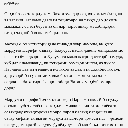
доранд.
Онҳо бо дастоварду комёбиҳои худ дар соҳаҳои илму фарҳанг
ва варзиш Парчами давлати тоҷиконро на танҳо дар дохили
мамлакат, балки берун аз он дар чорабиниву мусобиқаҳои
сатҳи ҷаҳонӣ баланд мебардоранд.
Мехоҳам бо ифтихору қаноатмандӣ зикр намоям, ки ҳоло
мардуми шарифи кишвар, бахусус, насли ҷавону ояндасози мо
сиёсати бунёдкоронаи Ҳукумати мамлакатро дастгирӣ намуда,
хуб дарк намудаанд, ки эҳтироми рамзҳои миллӣ, аз ҷумла
Парчами давлатӣ маънои ифтихор аз давлати соҳибистиқлол,
арҷгузорӣ ба гузаштаи халқи бостониамон ва заҳмати
содиқона ба хотири фардои ободи Ватани маҳбубамонро
дорад.
Мардуми шарифи Тоҷикистон зери Парчами миллӣ ба сулҳу
оромӣ, суботи сиёсӣ ва ваҳдати миллӣ расид ва мо сиёсати
созандаву бунёдкоронаамонро барои баланд бардоштани
сатҳу сифати зиндагии мардум ва эъмори ҷомеаи нав – ҷомеаи
озоду демократӣ ва ҳуқуқбунёду дунявӣ минбаъд низ таҳти ин