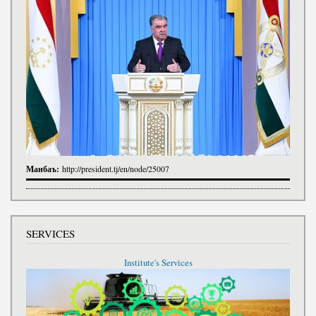
Манбаъ:
http://president.tj/en/node/25007
SERVICES
Institute's Services