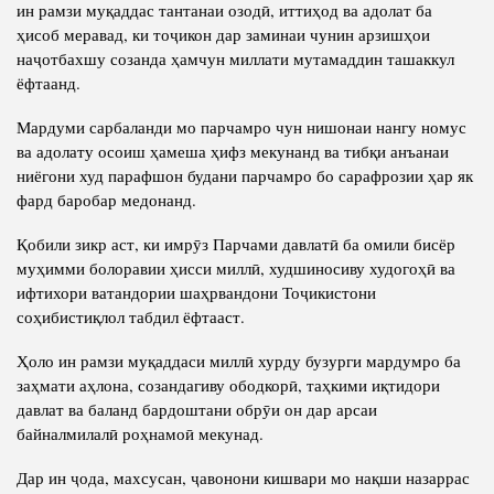
ин рамзи муқаддас тантанаи озодӣ, иттиҳод ва адолат ба
ҳисоб меравад, ки тоҷикон дар заминаи чунин арзишҳои
наҷотбахшу созанда ҳамчун миллати мутамаддин ташаккул
ёфтаанд.
Мардуми сарбаланди мо парчамро чун нишонаи нангу номус
ва адолату осоиш ҳамеша ҳифз мекунанд ва тибқи анъанаи
ниёгони худ парафшон будани парчамро бо сарафрозии ҳар як
фард баробар медонанд.
Қобили зикр аст, ки имрӯз Парчами давлатӣ ба омили бисёр
муҳимми болоравии ҳисси миллӣ, худшиносиву худогоҳӣ ва
ифтихори ватандории шаҳрвандони Тоҷикистони
соҳибистиқлол табдил ёфтааст.
Ҳоло ин рамзи муқаддаси миллӣ хурду бузурги мардумро ба
заҳмати аҳлона, созандагиву ободкорӣ, таҳкими иқтидори
давлат ва баланд бардоштани обрӯи он дар арсаи
байналмилалӣ роҳнамоӣ мекунад.
Дар ин ҷода, махсусан, ҷавонони кишвари мо нақши назаррас