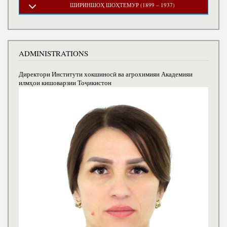
ШИРИНШОҲ ШОҲТЕМУР (1899 – 1937)
ADMINISTRATIONS
Директори Институти хокшиносӣ ва агрохимияи Академияи
илмҳои кишоварзии Тоҷикистон