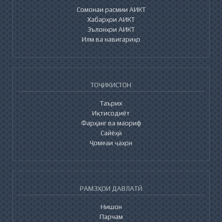
Сомонаи расмии АИКТ
Хабарҳои АИКТ
Эълонҳои АИКТ
Илм ва навигариҳо
ТОҶИКИСТОН
Таърих
Иқтисодиёт
Фарҳанг ва маориф
Сайёҳӣ
Ҷомеаи ҷаҳон
РАМЗҲОИ ДАВЛАТӢ
Нишон
Парчам