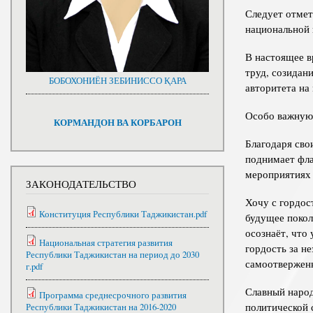
Следует отмет
национальной 
В настоящее в
труд, созидан
БОБОХОНИЁН ЗЕБИНИССО ҚАРА
авторитета на
Особо важную 
КОРМАНДОН ВА КОРБАРОН
Благодаря сво
поднимает фла
мероприятиях 
ЗАКОНОДАТЕЛЬСТВО
Хочу с гордос
Конституция Республики Таджикистан.pdf
будущее покол
осознаёт, что
Национальная стратегия развития
гордость за н
Республики Таджикистан на период до 2030
самоотвержен
г.pdf
Славный народ
Программа среднесрочного развития
политической 
Республики Таджикистан на 2016-2020