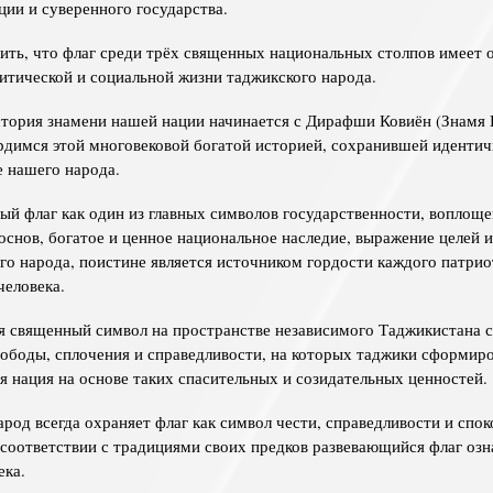
ции и суверенного государства.
ить, что флаг среди трёх священных национальных столпов имеет 
литической и социальной жизни таджикского народа.
тория знамени нашей нации начинается с Дирафши Ковиён (Знамя 
рдимся этой многовековой богатой историей, сохранившей идентич
 нашего народа.
ый флаг как один из главных символов государственности, воплощ
основ, богатое и ценное национальное наследие, выражение целей 
го народа, поистине является источником гордости каждого патри
человека.
 священный символ на пространстве независимого Таджикистана с
ободы, сплочения и справедливости, на которых таджики сформиро
я нация на основе таких спасительных и созидательных ценностей.
род всегда охраняет флаг как символ чести, справедливости и спок
в соответствии с традициями своих предков развевающийся флаг озн
ека.