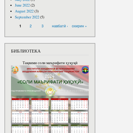
June 2022
(2)
August 2022
(3)
September 2022
(5)
PAGES
2
3
навбатӣ ›
охирин »
1
БИБЛИОТЕКА
Тақвими соли маърифати ҳуқуқӣ