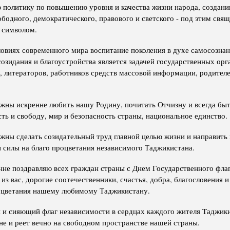
 политику по повышению уровня и качества жизни народа, создани
ободного, демократического, правового и светского - под этим св
 символом.
овиях современного мира воспитание поколения в духе самосознан
созидания и благоустройства является задачей государственных орг
, литераторов, работников средств массовой информации, родителе
жны искренне любить нашу Родину, почитать Отчизну и всегда бы
сть и свободу, мир и безопасность страны, национальное единство.
жны сделать созидательный труд главной целью жизни и направить 
 силы на благо процветания независимого Таджикистана.
нне поздравляю всех граждан страны с Днем Государственного фла
 из вас, дорогие соотечественники, счастья, добра, благословения 
роцветания нашему любимому Таджикистану.
 и сияющий флаг независимости в сердцах каждого жителя Таджик
не и реет вечно на свободном пространстве нашей страны.