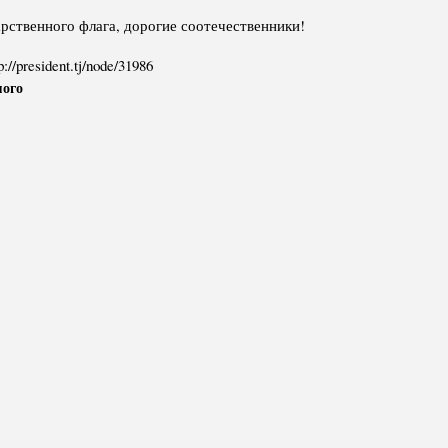
рственного флага, дорогие соотечественники!
p://president.tj/node/31986
мого