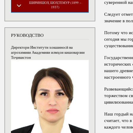
суверенной на
ШИРИНШОҲ ШОҲТЕМУР (1899 –
1937)
Следует отмет
значение в по
Потому что ис
РУКОВОДСТВО
сегодня мы го
существование
Директори Институти хокшиносӣ ва
агрохимияи Академияи илмҳои кишоварзии
Государственн
Тоҷикистон
исторических 
нашего древне
настроенного 
Развевающийся
торжеством св
цивилизованна
Наш гордый на
считает, что 
каждого челов