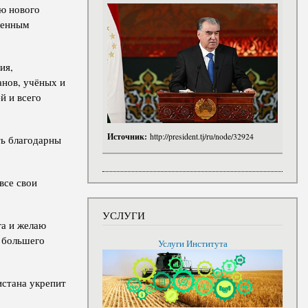
ю нового
ященным
ия,
анов, учёных и
й и всего
Источник:
http://president.tj/ru/node/32924
ть благодарны
все свои
УСЛУГИ
га и желаю
и большего
Услуги Института
истана укрепит