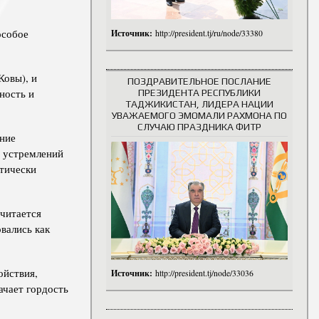
особое
Источник:
http://president.tj/ru/node/33380
Ковы), и
ПОЗДРАВИТЕЛЬНОЕ ПОСЛАНИЕ
ность и
ПРЕЗИДЕНТА РЕСПУБЛИКИ
ТАДЖИКИСТАН, ЛИДЕРА НАЦИИ
УВАЖАЕМОГО ЭМОМАЛИ РАХМОНА ПО
СЛУЧАЮ ПРАЗДНИКА ФИТР
ение
и устремлений
отически
читается
вались как
ойствия,
Источник:
http://president.tj/node/33036
ачает гордость