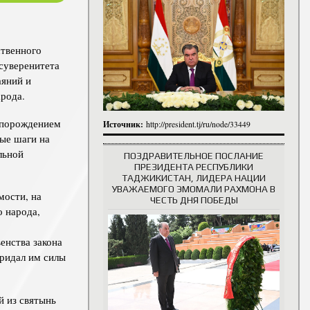
итута
итута
ственного
 сотрудники
История руководителей
суверенитета
аяний и
рода.
я порождением
Источник:
http://president.tj/ru/node/33449
ные шаги на
льной
ПОЗДРАВИТЕЛЬНОЕ ПОСЛАНИЕ
ПРЕЗИДЕНТА РЕСПУБЛИКИ
ТАДЖИКИСТАН, ЛИДЕРА НАЦИИ
УВАЖАЕМОГО ЭМОМАЛИ РАХМОНА В
мости, на
ЧЕСТЬ ДНЯ ПОБЕДЫ
о народа,
енства закона
придал им силы
й из святынь