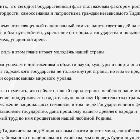
ить, что сегодня Государственный флаг стал важным фактором рос
гордости, самосознания и патриотизма граждан независимого Тадж
ремя этот священный национальный символ напутствует людей на 
ие и благоустройство, укрепление потенциала государства и повыше
 международной арене.
роль в этом плане играет молодёжь нашей страны.
им успехам и достижениям в области науки, культуры и спорта она
г таджикского государства не только внутри страны, но и за её пре
и соревнованиях мирового уровня.
тью отметить, что сейчас славный народ страны, особенно наше мо
ение, поддерживает созидательную политику Правительства страны
 уважение национальных символов, в том числе Государственного фл
езависимое государство, дань прошлому нашего древнего народа и
ный труд во имя процветания нашей любимой Родины.
 Таджикистана под Национальным флагом достиг мира, спокойстви
стабильности и национального единства, мы и впредь будем осущес