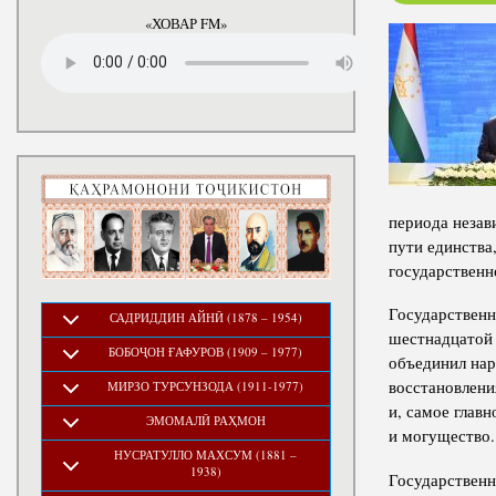
годы
«ХОВАР FM»
периода незав
пути единства
государственн
Государственн
САДРИДДИН АЙНӢ (1878 – 1954)
шестнадцатой 
БОБОҶОН ҒАФУРОВ (1909 – 1977)
объединил нар
восстановлени
МИРЗО ТУРСУНЗОДА (1911-1977)
и, самое глав
ЭМОМАЛӢ РАҲМОН
и могущество.
НУСРАТУЛЛО МАХСУМ (1881 –
1938)
Государственн