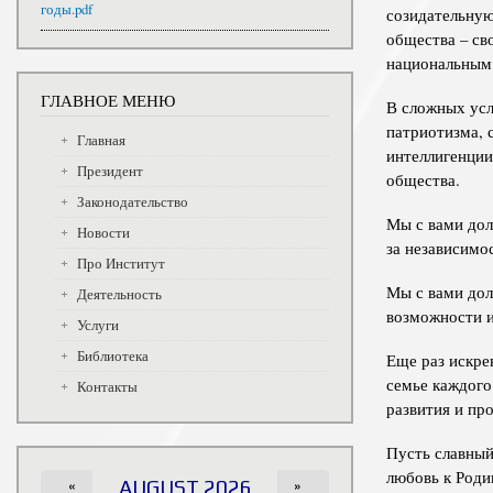
годы.pdf
созидательную
общества – св
национальным
ГЛАВНОЕ МЕНЮ
В сложных усл
патриотизма, 
Главная
интеллигенции
Президент
общества.
Законодательство
Мы с вами дол
Новости
за независимо
Про Институт
Мы с вами дол
Деятельность
возможности и
Услуги
Библиотека
Еще раз искре
семье каждого
Контакты
развития и п
Пусть славный
любовь к Роди
«
AUGUST 2026
»