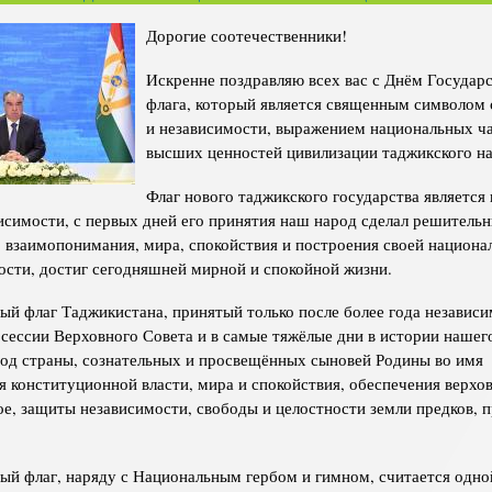
Структура
Директор Инст
Дорогие соотечественники!
Структура Инст
Искренне поздравляю всех вас с Днём Государ
Руководители и
флага, который является священным символом 
и независимости, выражением национальных ч
высших ценностей цивилизации таджикского на
Флаг нового таджикского государства являетс
исимости, с первых дней его принятия наш народ сделал решитель
, взаимопонимания, мира, спокойствия и построения своей национа
ости, достиг сегодняшней мирной и спокойной жизни.
ый флаг Таджикистана, принятый только после более года независи
сессии Верховного Совета и в самые тяжёлые дни в истории нашег
од страны, сознательных и просвещённых сыновей Родины во имя
я конституционной власти, мира и спокойствия, обеспечения верхов
ное, защиты независимости, свободы и целостности земли предков, 
ый флаг, наряду с Национальным гербом и гимном, считается одно