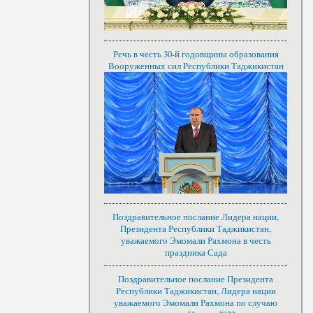
Речь в честь 30-й годовщины образования
Вооруженных сил Республики Таджикистан
Поздравительное послание Лидера нации,
Президента Республики Таджикистан,
уважаемого Эмомали Рахмона в честь
праздника Сада
Поздравительное послание Президента
Республики Таджикистан, Лидера нации
уважаемого Эмомали Рахмона по случаю